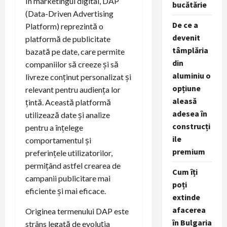
În marketingul digital, DAP
bucătărie
(Data-Driven Advertising
De ce a
Platform) reprezintă o
devenit
platformă de publicitate
tâmplăria
bazată pe date, care permite
din
companiilor să creeze și să
aluminiu o
livreze conținut personalizat și
opțiune
relevant pentru audiența lor
aleasă
țintă. Această platformă
adesea în
utilizează date și analize
construcți
pentru a înțelege
ile
comportamentul și
premium
preferințele utilizatorilor,
permițând astfel crearea de
Cum îți
campanii publicitare mai
poți
eficiente și mai eficace.
extinde
afacerea
Originea termenului DAP este
în Bulgaria
strâns legată de evoluția