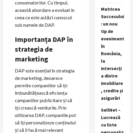
consumatorilor. Cu timpul,
Matricea
această abordare a evoluat în
Succesului
ceea ce este astăzi cunoscut
: un nou
sub numele de DAP.
tip de
Importanța DAP în
eveniment
în
strategia de
România,
marketing
la
intersecți
DAP este esențial în strategia
a dintre
de marketing, deoarece
imobiliare
permite companiilor să își
, credite și
îmbunătățească eficiența
asigurări
campaniilor publicitare și să
își crească veniturile. Prin
SellNet –
utilizarea DAP, companiile pot
Lucrează
să își personalizeze conținutul
cu liste
și să îl facă mai relevant
personaliz