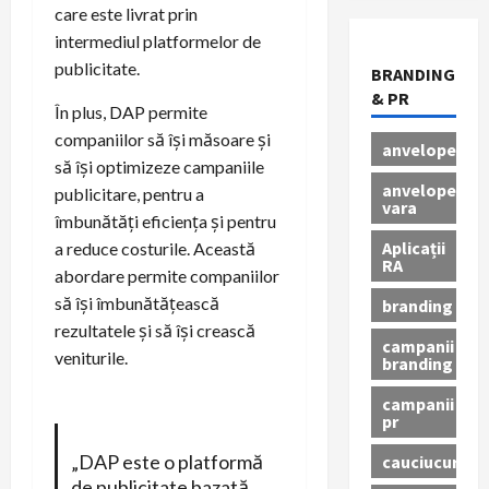
care este livrat prin
intermediul platformelor de
publicitate.
BRANDING
& PR
În plus, DAP permite
companiilor să își măsoare și
anvelope
să își optimizeze campaniile
anvelope
publicitare, pentru a
vara
îmbunătăți eficiența și pentru
Aplicații
a reduce costurile. Această
RA
abordare permite companiilor
să își îmbunătățească
branding
rezultatele și să își crească
campanii
veniturile.
branding
campanii
pr
„DAP este o platformă
cauciucuri
de publicitate bazată