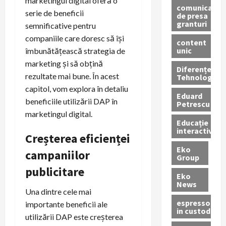
marketingul digital oferă o
comunicate
serie de beneficii
de presa
granturi
semnificative pentru
companiile care doresc să își
content
unic
îmbunătățească strategia de
marketing și să obțină
Diferențe
rezultate mai bune. În acest
Tehnologice
capitol, vom explora în detaliu
Eduard
beneficiile utilizării DAP în
Petrescu
marketingul digital.
Educație
interactivă
Creșterea eficienței
Eko
campaniilor
Group
publicitare
Eko
News
Una dintre cele mai
espressoare
importante beneficii ale
in custodie
utilizării DAP este creșterea