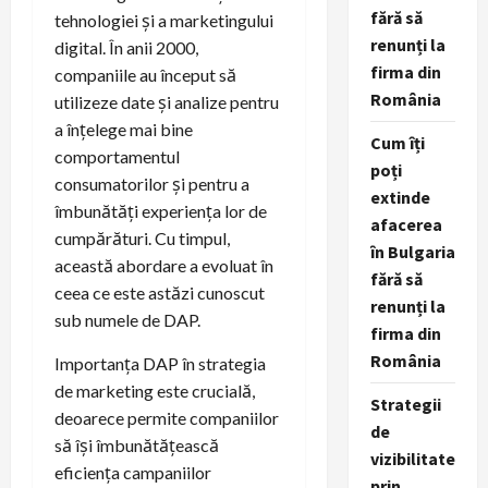
fără să
tehnologiei și a marketingului
renunți la
digital. În anii 2000,
firma din
companiile au început să
România
utilizeze date și analize pentru
a înțelege mai bine
Cum îți
comportamentul
poți
consumatorilor și pentru a
extinde
îmbunătăți experiența lor de
afacerea
cumpărături. Cu timpul,
în Bulgaria
această abordare a evoluat în
fără să
ceea ce este astăzi cunoscut
renunți la
sub numele de DAP.
firma din
România
Importanța DAP în strategia
de marketing este crucială,
Strategii
deoarece permite companiilor
de
să își îmbunătățească
vizibilitate
eficiența campaniilor
prin