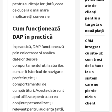
pentru audiența lor țintă, ceea
ate de
ce duce la o mai mare
clienți
implicare și conversie.
pentru a
targeta o
Cum funcționează
nouă piață
DAP în practică
CRM
În practică, DAP funcționează
integrat
prin colectarea și analiza
cu site-ul:
datelor despre
cum treci
comportamentul utilizatorilor,
de la haos
cum ar fi istoricul de navigare,
la un
preferințele și
sistem
comportamentul de
care nu
cumpărături. Aceste date sunt
pierde
apoi utilizate pentru a crea
niciun
conținut personalizat și
client
relevant pentru audiența țintă,