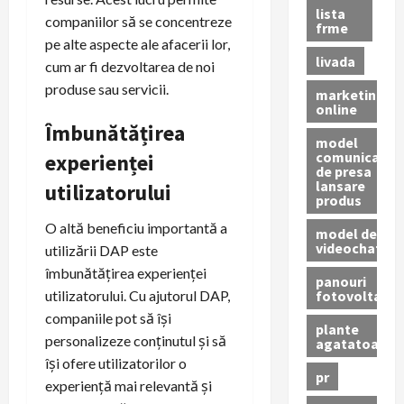
lista
companiilor să se concentreze
frme
pe alte aspecte ale afacerii lor,
livada
cum ar fi dezvoltarea de noi
produse sau servicii.
marketing
online
Îmbunătățirea
model
comunicat
experienței
de presa
lansare
utilizatorului
produs
O altă beneficiu importantă a
model de
videochat
utilizării DAP este
îmbunătățirea experienței
panouri
fotovoltaice
utilizatorului. Cu ajutorul DAP,
companiile pot să își
plante
personalizeze conținutul și să
agatatoare
își ofere utilizatorilor o
pr
experiență mai relevantă și