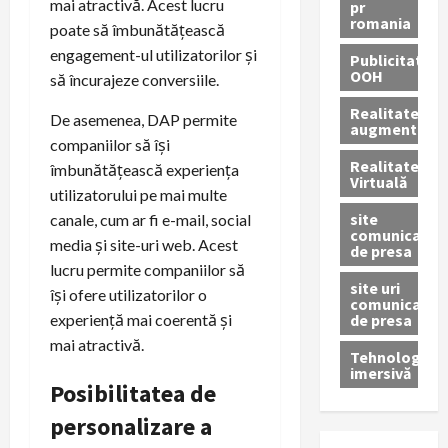
mai atractivă. Acest lucru
pr
romania
poate să îmbunătățească
engagement-ul utilizatorilor și
Publicitate
OOH
să încurajeze conversiile.
Realitatea
De asemenea, DAP permite
augmentată
companiilor să își
Realitatea
îmbunătățească experiența
Virtuală
utilizatorului pe mai multe
site
canale, cum ar fi e-mail, social
comunicate
media și site-uri web. Acest
de presa
lucru permite companiilor să
site uri
își ofere utilizatorilor o
comunicate
de presa
experiență mai coerentă și
mai atractivă.
Tehnologie
imersivă
Posibilitatea de
personalizare a