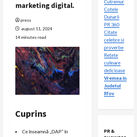
Cutremur
marketing digital.
Cotele
Dunarii
press
PR 360
august 11, 2024
Citate
14 minutes read
celebre si
proverbe
Rețete
culinare
delicioase
Vremea in
Judetul
Ilfov
Cuprins
PR &
Ce înseamnă „DAP” în