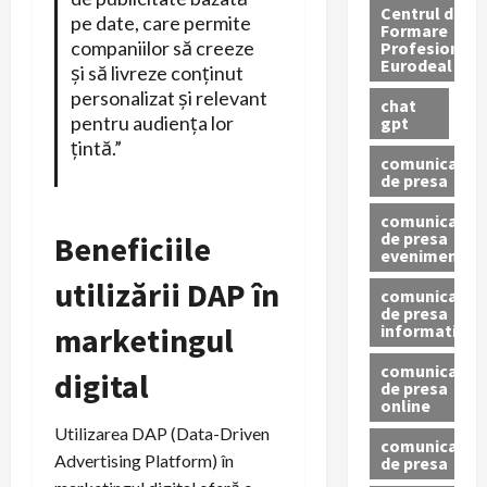
Centrul de
pe date, care permite
Formare
companiilor să creeze
Profesionala
Eurodeal
și să livreze conținut
personalizat și relevant
chat
pentru audiența lor
gpt
țintă.”
comunicat
de presa
comunicat
de presa
Beneficiile
eveniment
utilizării DAP în
comunicat
de presa
informativ
marketingul
comunicat
digital
de presa
online
Utilizarea DAP (Data-Driven
comunicate
Advertising Platform) în
de presa