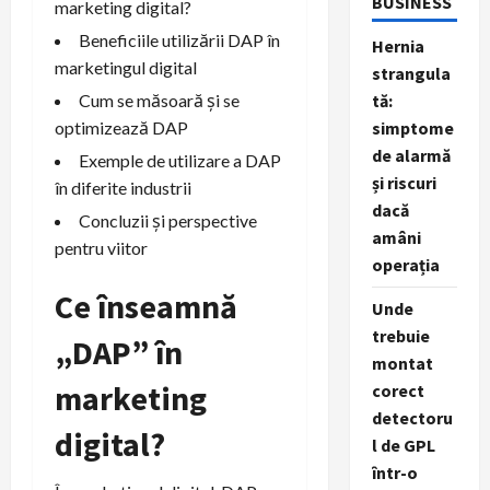
BUSINESS
marketing digital?
Beneficiile utilizării DAP în
Hernia
marketingul digital
strangula
tă:
Cum se măsoară și se
simptome
optimizează DAP
de alarmă
Exemple de utilizare a DAP
și riscuri
în diferite industrii
dacă
Concluzii și perspective
amâni
pentru viitor
operația
Ce înseamnă
Unde
trebuie
„DAP” în
montat
marketing
corect
detectoru
digital?
l de GPL
într-o