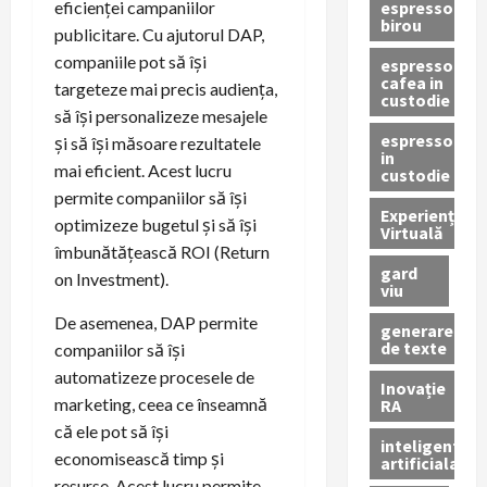
espressor
eficienței campaniilor
birou
publicitare. Cu ajutorul DAP,
companiile pot să își
espressor
cafea in
targeteze mai precis audiența,
custodie
să își personalizeze mesajele
espressor
și să își măsoare rezultatele
in
mai eficient. Acest lucru
custodie
permite companiilor să își
Experiență
optimizeze bugetul și să își
Virtuală
îmbunătățească ROI (Return
gard
on Investment).
viu
De asemenea, DAP permite
generare
de texte
companiilor să își
automatizeze procesele de
Inovație
marketing, ceea ce înseamnă
RA
că ele pot să își
inteligenta
economisească timp și
artificiala
resurse. Acest lucru permite