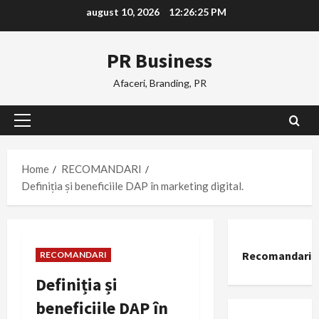
Skip
august 10, 2026
12:26:26 PM
to
content
PR Business
Afaceri, Branding, PR
Primary
Menu
Home
RECOMANDARI
Definiția și beneficiile DAP în marketing digital.
Recomandari
RECOMANDARI
Definiția și
beneficiile DAP în