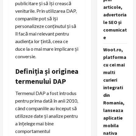
publicitare și să își crească
articole,
veniturile. Prin utilizarea DAP,
advertoria
companiile pot să își
le SEO și
personalizeze conținutul și să
comunicat
îl facă mai relevant pentru
e
audiența lor țintă, ceea ce
duce la o mai mare implicare și
Woot.ro,
conversie.
platforma
cu cei mai
Definiția și originea
multi
termenului DAP
curieri
integrati
Termenul DAP a fost introdus
din
pentru prima dată în anii 2010,
Romania,
când companiile au început să
lanseaza
utilizeze date și analize pentru
aplicatie
a înțelege mai bine
mobila
comportamentul
nativa