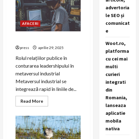
~
advertoria
PR-
ul
le SEO și
ca
soluție
comunicat
AFACERI
pentru
criza
e
de
personal
Ingineria influenței
calificat
Woot.ro,
~
press
aprilie 29, 2025
platforma
Rolul relațiilor publice în
cu cei mai
conturarea leadershipului în
multi
metaversul industrial
curieri
Metaversul industrial se
integrati
integrează rapid în liniile de...
din
Romania,
Read
Read More
lanseaza
more
about
aplicatie
Ingineria
influenței
mobila
nativa