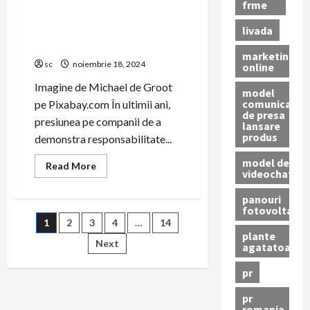
frme
mediul
De ce un OIREP este esențial
digital
livada
pentru o afacere – Top 5
motive care te vor convinge
marketing
sc
noiembrie 18, 2024
online
Imagine de Michael de Groot
model
comunicat
pe Pixabay.com În ultimii ani,
de presa
presiunea pe companii de a
lansare
produs
demonstra responsabilitate...
model de
Read
Read More
videochat
more
about
De
panouri
ce
fotovoltaice
un
Paginație
1
2
3
4
…
14
OIREP
este
plante
esențial
Next
agatatoare
articole
pentru
o
pr
afacere
–
Top
pr
5
romania