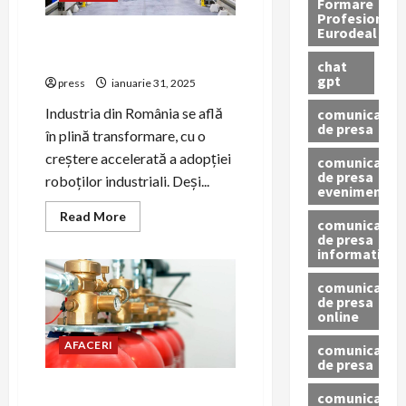
Formare
tău
Profesionala
din
Eurodeal
București
2025: (În sfârșit) anul
roboților
chat
gpt
press
ianuarie 31, 2025
Industria din România se află
comunicat
de presa
în plină transformare, cu o
creștere accelerată a adopției
comunicat
de presa
roboților industriali. Deși...
eveniment
Read
Read More
comunicat
more
de presa
about
informativ
2025:
(În
sfârșit)
comunicat
anul
de presa
roboților
online
AFACERI
comunicate
de presa
Cum alegi cele mai eficiente
comunicate