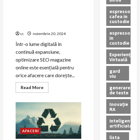
espressor
Optimizare SEO magazine
cafea in
online: Cum îți poate crește
custodie
afacerea în mediul digital
espressor
sc
noiembrie 20, 2024
in
custodie
Într-o lume digitală în
continuă expansiune,
Experiență
Virtuală
optimizare SEO magazine
online este esențială pentru
gard
orice afacere care dorește...
viu
generare
Read
Read More
more
de texte
about
Optimizare
Inovație
SEO
RA
magazine
online:
Cum
inteligenta
îți
artificiala
poate
crește
AFACERI
afacerea
lista
în