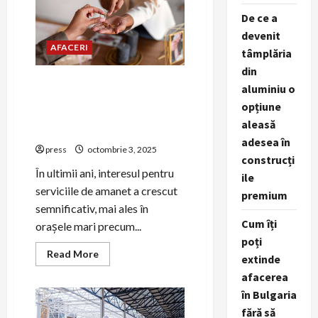
pentru
petrecerea
De ce a
de
Revelion
devenit
AFACERI
tâmplăria
din
Amanet Brașov – Ghid
aluminiu o
complet despre serviciile de
opțiune
amanet aur, bijuterii și
aleasă
bunuri de valoare
adesea în
press
octombrie 3, 2025
construcți
În ultimii ani, interesul pentru
ile
serviciile de amanet a crescut
premium
semnificativ, mai ales în
Cum îți
orașele mari precum...
poți
Read
Read More
extinde
more
about
afacerea
Amanet
Brașov
în Bulgaria
–
fără să
Ghid