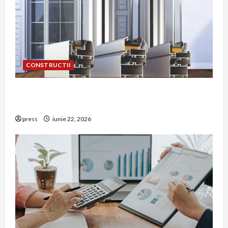
CONSTRUCTII
De ce a devenit tâmplăria din aluminiu o
opțiune aleasă adesea în construcțiile premium
press
iunie 22, 2026