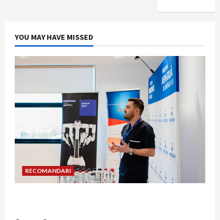
YOU MAY HAVE MISSED
RECOMANDARI
Hernia strangulată: simptome de alarmă și
riscuri dacă amâni operația