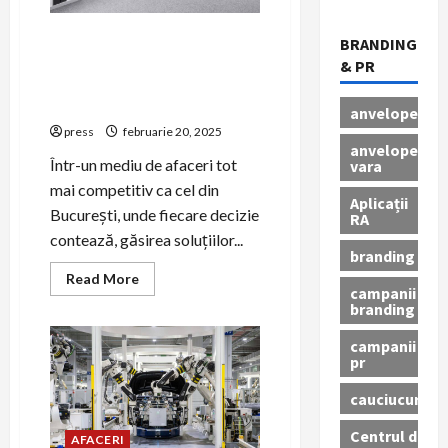
angajaților?
De ce închirierea
BRANDING
copiatoarelor este o soluție
& PR
rentabilă pentru biroul tău
din București
anvelope
press
februarie 20, 2025
anvelope
Într-un mediu de afaceri tot
vara
mai competitiv ca cel din
Aplicații
București, unde fiecare decizie
RA
contează, găsirea soluțiilor...
branding
Read
Read More
more
campanii
about
branding
De
ce
campanii
închirierea
pr
copiatoarelor
este
o
cauciucuri
soluție
rentabilă
pentru
Centrul de
AFACERI
biroul