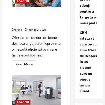
AFACERI
clienți
pentru a
Cum pot firmele să ofere
targeta o
carduri de bonuri de masă
nouă piață
angajaților?
press
aprilie 2, 2025
CRM
Oferirea de carduri de bonuri
integrat
de masă angajaților reprezintă
cu site-ul:
o metodă eficientă prin care
cum treci
firmele pot sprijini...
de la haos
la un
Read
Read More
more
sistem
about
care nu
Cum
pot
pierde
firmele
să
niciun
ofere
carduri
client
de
bonuri
de
AFACERI
masă