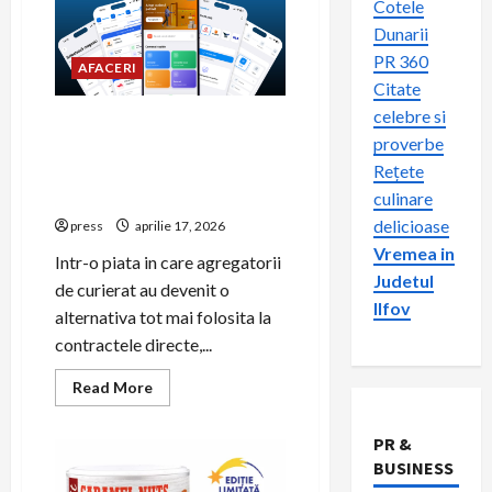
Cotele
Dunarii
PR 360
AFACERI
Citate
celebre si
Woot.ro, platforma cu cei
proverbe
mai multi curieri integrati
Rețete
din Romania, lanseaza
aplicatie mobila nativa
culinare
delicioase
press
aprilie 17, 2026
Vremea in
Intr-o piata in care agregatorii
Judetul
de curierat au devenit o
Ilfov
alternativa tot mai folosita la
contractele directe,...
Read
Read More
more
about
Woot.ro,
PR &
platforma
cu
BUSINESS
cei