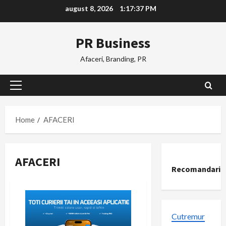
Skip
august 8, 2026
1:17:38 PM
to
content
PR Business
Afaceri, Branding, PR
Primary
Menu
Home
AFACERI
AFACERI
Recomandari
Cutremur