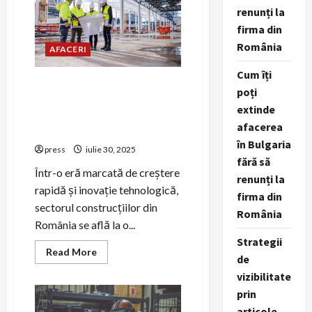
complet
renunți la
despre
serviciile
firma din
de
amanet
România
AFACERI
aur,
bijuterii
și
Cum îți
bunuri
Temelia viitorului în
poți
de
construcții ~ PR-ul ca soluție
valoare
extinde
pentru criza de personal
afacerea
calificat ~
în Bulgaria
press
iulie 30, 2025
fără să
Într-o eră marcată de creștere
renunți la
rapidă și inovație tehnologică,
firma din
sectorul construcțiilor din
România
România se află la o...
Strategii
Read
Read More
de
more
about
vizibilitate
Temelia
viitorului
prin
în
construcții
articole,