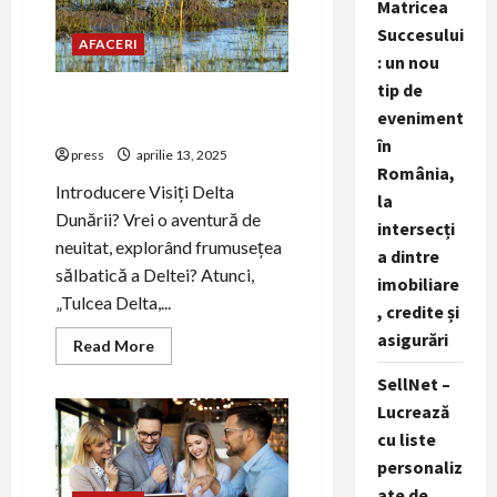
Matricea
Succesului
AFACERI
: un nou
tip de
Tulcea – Poarta oficială
eveniment
către Delta Dunării
în
press
aprilie 13, 2025
România,
Introducere Visiți Delta
la
Dunării? Vrei o aventură de
intersecți
neuitat, explorând frumusețea
a dintre
sălbatică a Deltei? Atunci,
imobiliare
„Tulcea Delta,...
, credite și
asigurări
Read
Read More
more
about
SellNet –
Tulcea
–
Lucrează
Poarta
cu liste
oficială
către
personaliz
Delta
Dunării
ate de