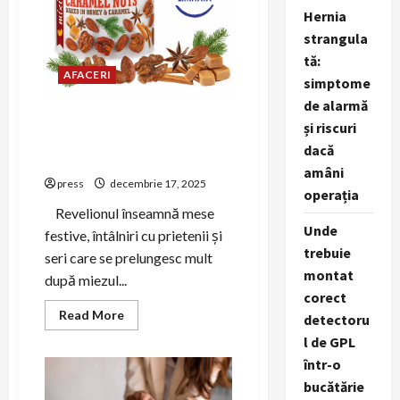
mai
multi
Hernia
curieri
strangula
integrati
din
tă:
Romania,
AFACERI
lanseaza
simptome
aplicatie
mobila
de alarmă
nativa
Mixit aduce gustări festive
și riscuri
pentru petrecerea de
dacă
Revelion
amâni
press
decembrie 17, 2025
operația
Revelionul înseamnă mese
Unde
festive, întâlniri cu prietenii și
trebuie
seri care se prelungesc mult
montat
după miezul...
corect
Read
Read More
detectoru
more
about
l de GPL
Mixit
într-o
aduce
gustări
bucătărie
festive