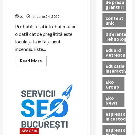
sisteme de stingere incendiu
de presa
granturi
pentru spațiile rezidențiale
sc
ianuarie 24, 2025
content
unic
Probabil te-ai întrebat măcar
Diferențe
o dată cât de pregătită este
Tehnologice
locuința ta în fața unui
incendiu. Este...
Eduard
Petrescu
Read
Read More
more
Educație
about
interactivă
Cum
alegi
Eko
cele
mai
Group
eficiente
sisteme
Eko
de
News
stingere
incendiu
pentru
espressoare
spațiile
in custodie
rezidențiale
espressor
AFACERI
birou