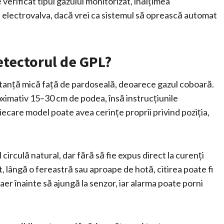
e verificat tipul gazului monitorizat, înălțimea
electrovalva, dacă vrei ca sistemul să oprească automat
etectorul de GPL?
stanță mică față de pardoseală, deoarece gazul coboară.
ximativ 15–30 cm de podea, însă instrucțiunile
iecare model poate avea cerințe proprii privind poziția,
irculă natural, dar fără să fie expus direct la curenți
t, lângă o fereastră sau aproape de hotă, citirea poate fi
aer înainte să ajungă la senzor, iar alarma poate porni