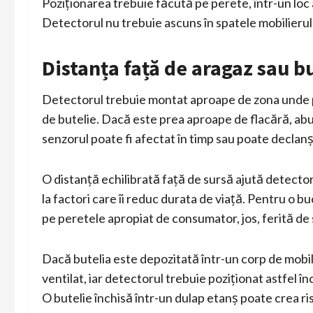
Poziționarea trebuie făcută pe perete, într-un loc a
Detectorul nu trebuie ascuns în spatele mobilierul
Distanța față de aragaz sau b
Detectorul trebuie montat aproape de zona unde po
de butelie. Dacă este prea aproape de flacără, abu
senzorul poate fi afectat în timp sau poate declanș
O distanță echilibrată față de sursă ajută detecto
la factori care îi reduc durata de viață. Pentru o 
pe peretele apropiat de consumator, jos, ferită de st
Dacă butelia este depozitată într-un corp de mobilie
ventilat, iar detectorul trebuie poziționat astfel î
O butelie închisă într-un dulap etanș poate crea r