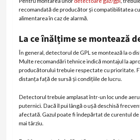
Pentru montarea unor
detectoare gaz/gpl
, trebui
recomandată de producător și compatibilitatea cu 
alimentarea în caz de alarmă.
La ce înălțime se montează d
În general, detectorul de GPL se montează la o di
Multe recomandări tehnice indică montajul la apro
producătorului trebuie respectate cu prioritate. F
distanța față de sursă și condițiile de lucru.
Detectorul trebuie amplasat într-un loc unde aerul c
puternici. Dacă îl pui lângă o ușă deschisă frecven
afectată. Gazul poate fi îndepărtat de curentul de 
mai târziu.