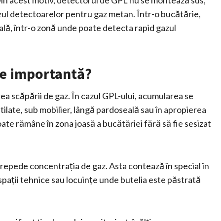
 Din acest motiv, detectorul de GPL nu se montează sus,
zul detectoarelor pentru gaz metan. Într-o bucătărie,
ală, într-o zonă unde poate detecta rapid gazul
te importantă?
a scăpării de gaz. În cazul GPL-ului, acumularea se
entilate, sub mobilier, lângă pardoseală sau în apropierea
ate rămâne în zona joasă a bucătăriei fără să fie sesizat
 repede concentrația de gaz. Asta contează în special în
spații tehnice sau locuințe unde butelia este păstrată