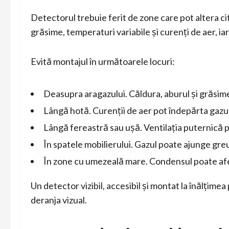
Detectorul trebuie ferit de zone care pot altera ci
grăsime, temperaturi variabile și curenți de aer, i
Evită montajul în următoarele locuri:
Deasupra aragazului. Căldura, aburul și grăsim
Lângă hotă. Curenții de aer pot îndepărta gazul 
Lângă fereastră sau ușă. Ventilația puternică p
În spatele mobilierului. Gazul poate ajunge greu
În zone cu umezeală mare. Condensul poate af
Un detector vizibil, accesibil și montat la înălțimea
deranja vizual.