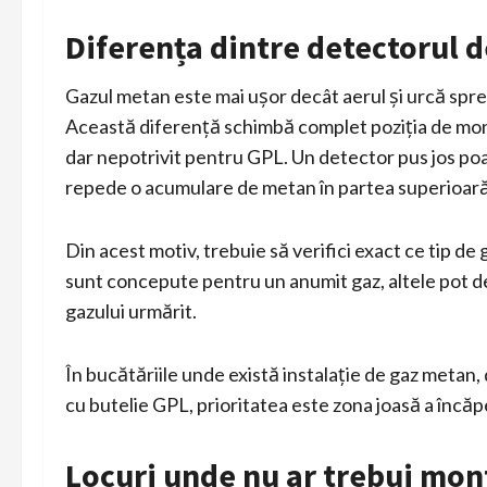
Diferența dintre detectorul d
Gazul metan este mai ușor decât aerul și urcă spre
Această diferență schimbă complet poziția de mont
dar nepotrivit pentru GPL. Un detector pus jos poat
repede o acumulare de metan în partea superioară
Din acest motiv, trebuie să verifici exact ce tip de
sunt concepute pentru un anumit gaz, altele pot de
gazului urmărit.
În bucătăriile unde există instalație de gaz metan,
cu butelie GPL, prioritatea este zona joasă a încăpe
Locuri unde nu ar trebui mon