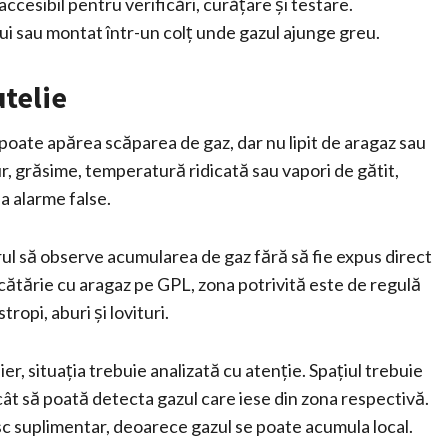
ccesibil pentru verificări, curățare și testare.
ui sau montat într-un colț unde gazul ajunge greu.
utelie
ate apărea scăparea de gaz, dar nu lipit de aragaz sau
r, grăsime, temperatură ridicată sau vapori de gătit,
a alarme false.
rul să observe acumularea de gaz fără să fie expus direct
bucătărie cu aragaz pe GPL, zona potrivită este de regulă
ropi, aburi și lovituri.
r, situația trebuie analizată cu atenție. Spațiul trebuie
ncât să poată detecta gazul care iese din zona respectivă.
isc suplimentar, deoarece gazul se poate acumula local.