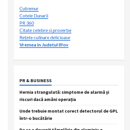
Cutremur
Cotele Dunarii
PR 360
Citate celebre si proverbe
Rețete culinare delicioase
Vremea in Judetul Ilfov
PR & BUSINESS
Hernia strangulată: simptome de alarmă și
riscuri dacă amâni operația
Unde trebuie montat corect detectorul de GPL
într-o bucătărie
De ce a devenit tâmplăria din aluminiu o