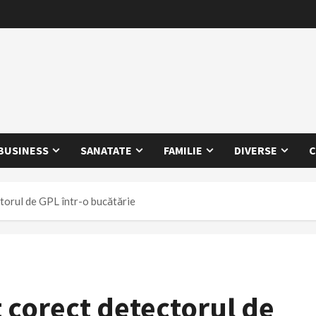
BUSINESS
SANATATE
FAMILIE
DIVERSE
C
torul de GPL într-o bucătărie
 corect detectorul de