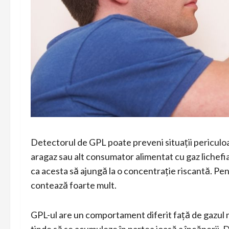
Detectorul de GPL poate preveni situații periculoas
aragaz sau alt consumator alimentat cu gaz lichefia
ca acesta să ajungă la o concentrație riscantă. Pe
contează foarte mult.
GPL-ul are un comportament diferit față de gazul me