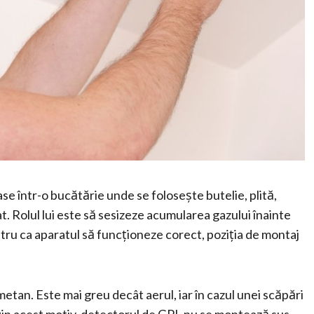
e într-o bucătărie unde se folosește butelie, plită,
t. Rolul lui este să sesizeze acumularea gazului înainte
ntru ca aparatul să funcționeze corect, poziția de montaj
tan. Este mai greu decât aerul, iar în cazul unei scăpări