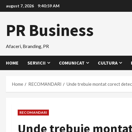
Skip
august 7, 2026
9:41:00 AM
to
content
PR Business
Afaceri, Branding, PR
HOME
SERVICII
COMUNICAT
CULTURA
Home
RECOMANDARI
Unde trebuie montat corect detec
RECOMANDARI
Unde trebuie montat