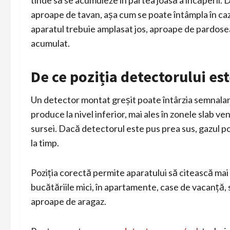
tinde să se acumuleze în partea joasă a încăperii.
aproape de tavan, așa cum se poate întâmpla în ca
aparatul trebuie amplasat jos, aproape de pardose
acumulat.
De ce poziția detectorului es
Un detector montat greșit poate întârzia semnalare
produce la nivel inferior, mai ales în zonele slab v
sursei. Dacă detectorul este pus prea sus, gazul po
la timp.
Poziția corectă permite aparatului să citească mai
bucătăriile mici, în apartamente, case de vacanță, 
aproape de aragaz.