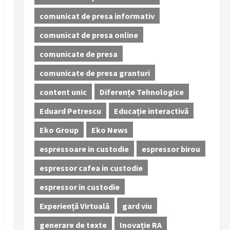
comunicat de presa informativ
comunicat de presa online
comunicate de presa
comunicate de presa granturi
content unic
Diferențe Tehnologice
Eduard Petrescu
Educație interactivă
Eko Group
Eko News
espressoare in custodie
espressor birou
espressor cafea in custodie
espressor in custodie
Experiență Virtuală
gard viu
generare de texte
Inovație RA