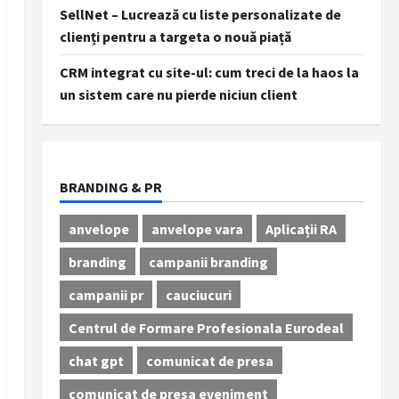
SellNet – Lucrează cu liste personalizate de
clienți pentru a targeta o nouă piață
CRM integrat cu site-ul: cum treci de la haos la
un sistem care nu pierde niciun client
BRANDING & PR
anvelope
anvelope vara
Aplicații RA
branding
campanii branding
campanii pr
cauciucuri
Centrul de Formare Profesionala Eurodeal
chat gpt
comunicat de presa
comunicat de presa eveniment