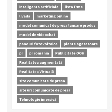
inteligenta artificiala
lista frme
livada
marketing online
model comunicat de presa lansare produs
model de videochat
panouri fotovoltaice
plante agatatoare
pr
pr romania
Publicitate OOH
Realitatea augmentată
Realitatea Virtuală
site comunicate de presa
site uri comunicate de presa
Tehnologie imersivă