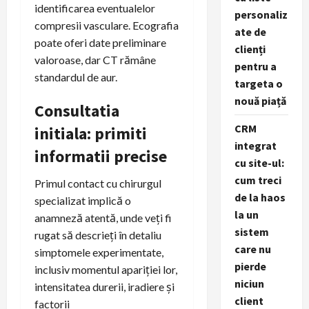
identificarea eventualelor
personaliz
compresii vasculare. Ecografia
ate de
poate oferi date preliminare
clienți
valoroase, dar CT rămâne
pentru a
standardul de aur.
targeta o
nouă piață
Consultatia
CRM
initiala: primiti
integrat
informatii precise
cu site-ul:
cum treci
Primul contact cu chirurgul
de la haos
specializat implică o
la un
anamneză atentă, unde veți fi
sistem
rugat să descrieți în detaliu
care nu
simptomele experimentate,
pierde
inclusiv momentul apariției lor,
niciun
intensitatea durerii, iradiere și
client
factorii