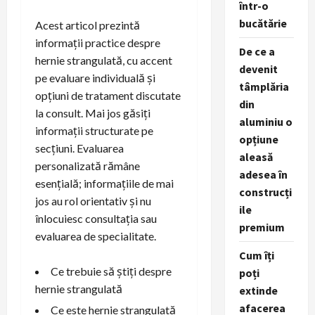
într-o
bucătărie
Acest articol prezintă
informații practice despre
De ce a
hernie strangulată, cu accent
devenit
pe evaluare individuală și
tâmplăria
opțiuni de tratament discutate
din
la consult. Mai jos găsiți
aluminiu o
informații structurate pe
opțiune
secțiuni. Evaluarea
aleasă
personalizată rămâne
adesea în
esențială; informațiile de mai
construcți
jos au rol orientativ și nu
ile
înlocuiesc consultația sau
premium
evaluarea de specialitate.
Cum îți
Ce trebuie să știți despre
poți
hernie strangulată
extinde
afacerea
Ce este hernie strangulată