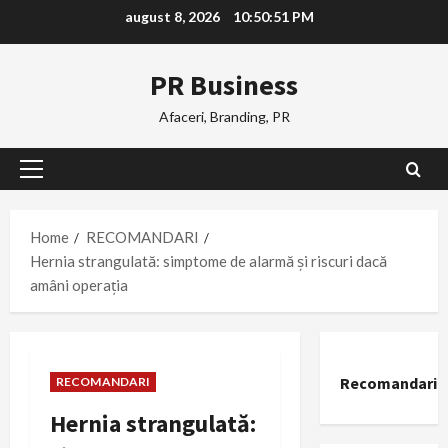
Skip
august 8, 2026
10:50:52 PM
to
content
PR Business
Afaceri, Branding, PR
Primary
Menu
Home
RECOMANDARI
Hernia strangulată: simptome de alarmă și riscuri dacă
amâni operația
Recomandari
RECOMANDARI
Hernia strangulată: