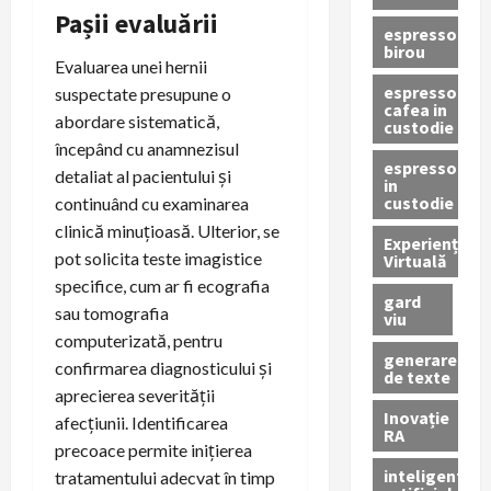
Pașii evaluării
espressor
birou
Evaluarea unei hernii
espressor
suspectate presupune o
cafea in
abordare sistematică,
custodie
începând cu anamnezisul
espressor
detaliat al pacientului și
in
custodie
continuând cu examinarea
clinică minuțioasă. Ulterior, se
Experiență
pot solicita teste imagistice
Virtuală
specifice, cum ar fi ecografia
gard
sau tomografia
viu
computerizată, pentru
generare
confirmarea diagnosticului și
de texte
aprecierea severității
Inovație
afecțiunii. Identificarea
RA
precoace permite inițierea
inteligenta
tratamentului adecvat în timp