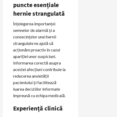
puncte esențiale
hernie strangulată
Înțelegerea importanței
semnelor de alarmă și a
consecințelor unei hernii
strangulate ne ajută să
acționăm proactiv în cazul
apariției unor suspiciuni.
Informarea corectă asupra
acestei afecțiuni contribuie la
reducerea anxietății
pacientului și facilitează
luarea deciziilor informate
împreună cu echipa medicală.
Experiență clinică