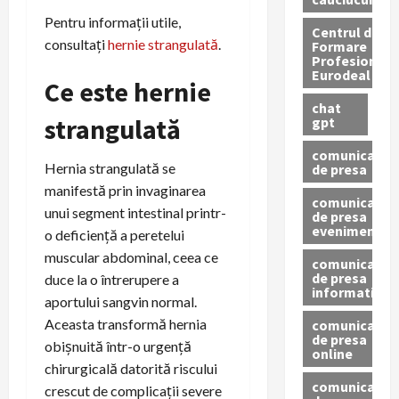
Pentru informații utile,
Centrul de
consultați
hernie strangulată
.
Formare
Profesionala
Eurodeal
Ce este hernie
chat
strangulată
gpt
comunicat
Hernia strangulată se
de presa
manifestă prin invaginarea
comunicat
unui segment intestinal printr-
de presa
eveniment
o deficiență a peretelui
muscular abdominal, ceea ce
comunicat
de presa
duce la o întrerupere a
informativ
aportului sangvin normal.
Aceasta transformă hernia
comunicat
de presa
obișnuită într-o urgență
online
chirurgicală datorită riscului
comunicate
crescut de complicații severe