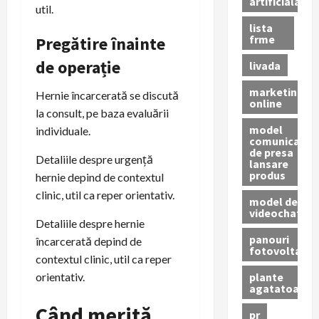
artificiala
util.
lista
frme
Pregătire înainte
de operație
livada
marketing
Hernie încarcerată se discută
online
la consult, pe baza evaluării
model
individuale.
comunicat
de presa
Detaliile despre urgență
lansare
produs
hernie depind de contextul
clinic, util ca reper orientativ.
model de
videochat
Detaliile despre hernie
panouri
încarcerată depind de
fotovoltaice
contextul clinic, util ca reper
plante
orientativ.
agatatoare
Când merită
pr