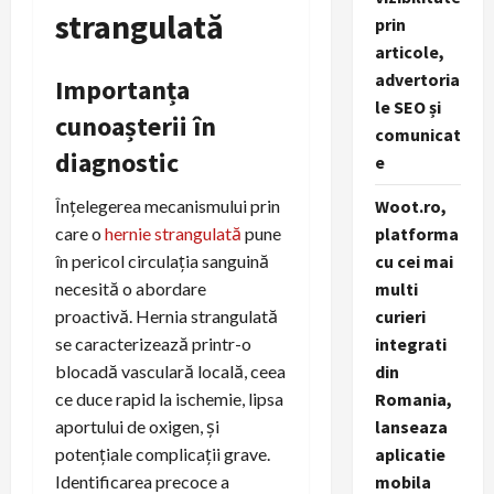
strangulată
prin
articole,
advertoria
Importanța
le SEO și
cunoașterii în
comunicat
diagnostic
e
Înțelegerea mecanismului prin
Woot.ro,
care o
hernie strangulată
pune
platforma
în pericol circulația sanguină
cu cei mai
necesită o abordare
multi
proactivă. Hernia strangulată
curieri
se caracterizează printr-o
integrati
blocadă vasculară locală, ceea
din
ce duce rapid la ischemie, lipsa
Romania,
aportului de oxigen, și
lanseaza
potențiale complicații grave.
aplicatie
Identificarea precoce a
mobila