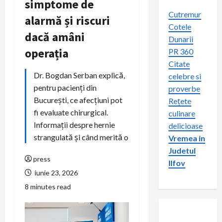
simptome de
Cutremur
alarmă și riscuri
Cotele
dacă amâni
Dunarii
operația
PR 360
Citate
Dr. Bogdan Serban explică,
celebre si
pentru pacienți din
proverbe
București, ce afecțiuni pot
Rețete
fi evaluate chirurgical.
culinare
Informații despre hernie
delicioase
strangulată și când merită o
Vremea in
Judetul
press
Ilfov
iunie 23, 2026
8 minutes read