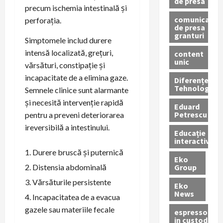
de presa
precum ischemia intestinală și
comunicate
perforația.
de presa
granturi
Simptomele includ durere
intensă localizată, grețuri,
content
unic
vărsături, constipație și
incapacitate de a elimina gaze.
Diferențe
Tehnologice
Semnele clinice sunt alarmante
și necesită intervenție rapidă
Eduard
Petrescu
pentru a preveni deteriorarea
ireversibilă a intestinului.
Educație
interactivă
Durere bruscă și puternică
Eko
Group
Distensia abdominală
Vărsăturile persistente
Eko
News
Incapacitatea de a evacua
gazele sau materiile fecale
espressoare
in custodie