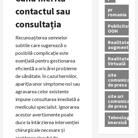
contactul sau
pr
romania
consultația
Publicitate
OOH
Recunoașterea semnelor
Realitatea
subtile care sugerează o
augmentată
posibilă complicație este
Realitatea
esențială pentru gestionarea
Virtuală
eficientă a oricărei probleme
site
de sănătate. În cazul herniilor,
comunicate
apariția unor simptome noi sau
de presa
agravarea celor existente
site uri
impune consultarea imediată a
comunicate
de presa
medicului specialist. Ignorarea
acestor avertismente poate
Tehnologie
imersivă
duce la întârzierea intervenției
chirurgicale necesare și
creșterea riscului de