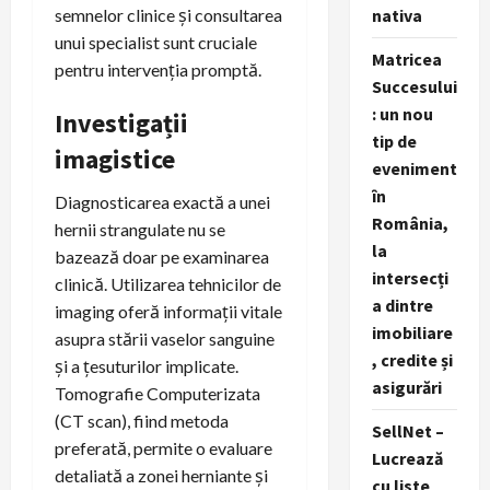
semnelor clinice și consultarea
nativa
unui specialist sunt cruciale
Matricea
pentru intervenția promptă.
Succesului
: un nou
Investigații
tip de
imagistice
eveniment
în
Diagnosticarea exactă a unei
România,
hernii strangulate nu se
la
bazează doar pe examinarea
intersecți
clinică. Utilizarea tehnicilor de
a dintre
imaging oferă informații vitale
imobiliare
asupra stării vaselor sanguine
, credite și
și a țesuturilor implicate.
asigurări
Tomografie Computerizata
(CT scan), fiind metoda
SellNet –
preferată, permite o evaluare
Lucrează
detaliată a zonei herniante și
cu liste