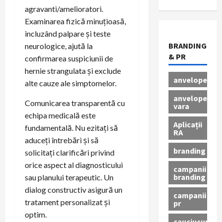
agravanti/amelioratori.
Examinarea fizică minuțioasă,
incluzând palpare și teste
BRANDING
neurologice, ajută la
& PR
confirmarea suspiciunii de
hernie strangulata și exclude
anvelope
alte cauze ale simptomelor.
anvelope
Comunicarea transparentă cu
vara
echipa medicală este
Aplicații
fundamentală. Nu ezitați să
RA
aduceți întrebări și să
branding
solicitați clarificări privind
orice aspect al diagnosticului
campanii
branding
sau planului terapeutic. Un
dialog constructiv asigură un
campanii
tratament personalizat și
pr
optim.
cauciucuri