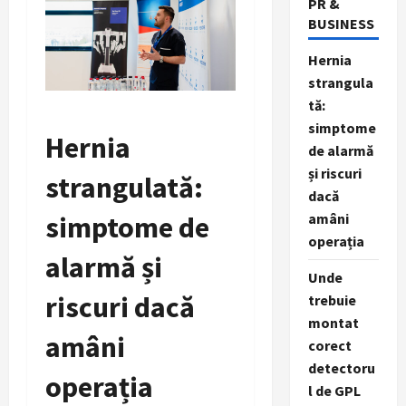
PR &
BUSINESS
Hernia
strangula
tă:
simptome
Hernia
de alarmă
și riscuri
strangulată:
dacă
amâni
simptome de
operația
alarmă și
Unde
riscuri dacă
trebuie
montat
amâni
corect
detectoru
operația
l de GPL