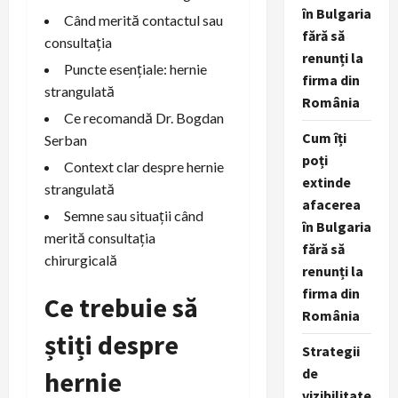
în Bulgaria
Când merită contactul sau
fără să
consultația
renunți la
Puncte esențiale: hernie
firma din
strangulată
România
Ce recomandă Dr. Bogdan
Cum îți
Serban
poți
Context clar despre hernie
extinde
strangulată
afacerea
Semne sau situații când
în Bulgaria
merită consultația
fără să
chirurgicală
renunți la
firma din
Ce trebuie să
România
știți despre
Strategii
de
hernie
vizibilitate