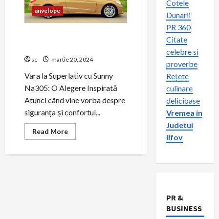
Cotele
anvelope
Dunarii
PR 360
Performanță și Confort cu
Citate
Anvelopele Sunny Na305
celebre si
sc
martie 20, 2024
proverbe
Vara la Superlativ cu Sunny
Rețete
Na305: O Alegere Inspirată
culinare
Atunci când vine vorba despre
delicioase
siguranța și confortul...
Vremea in
Judetul
Read
Read More
Ilfov
more
about
Performanță
și
Confort
cu
Anvelopele
Sunny
Na305
PR &
BUSINESS