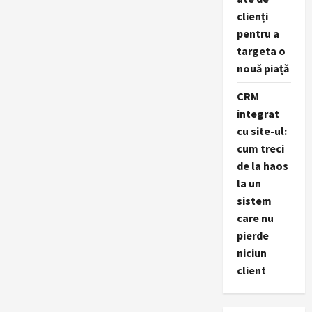
clienți
pentru a
targeta o
nouă piață
CRM
integrat
cu site-ul:
cum treci
de la haos
la un
sistem
care nu
pierde
niciun
client