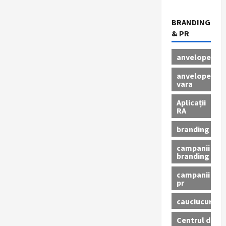
BRANDING
& PR
anvelope
anvelope
vara
Aplicații
RA
branding
campanii
branding
campanii
pr
cauciucuri
Centrul de