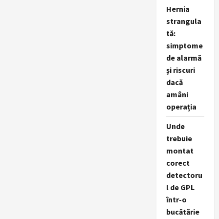
Hernia
strangula
tă:
simptome
de alarmă
și riscuri
dacă
amâni
operația
Unde
trebuie
montat
corect
detectoru
l de GPL
într-o
bucătărie