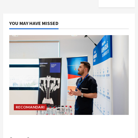
YOU MAY HAVE MISSED
RECOMANDARI
Hernia strangulată: simptome de alarmă și
riscuri dacă amâni operația