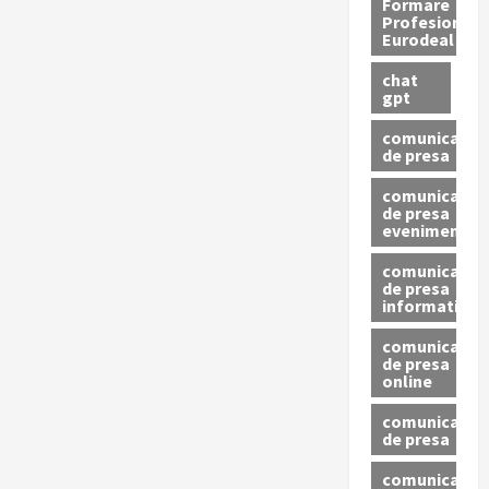
Formare
Profesionala
Eurodeal
chat
gpt
comunicat
de presa
comunicat
de presa
eveniment
comunicat
de presa
informativ
comunicat
de presa
online
comunicate
de presa
comunicate