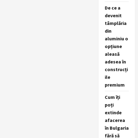
De ce a
devenit
tâmplăria
din
aluminiu o
opțiune
aleasă
adesea în
construcți
ile
premium
Cum îți
poți
extinde
afacerea
în Bulgaria
fără să