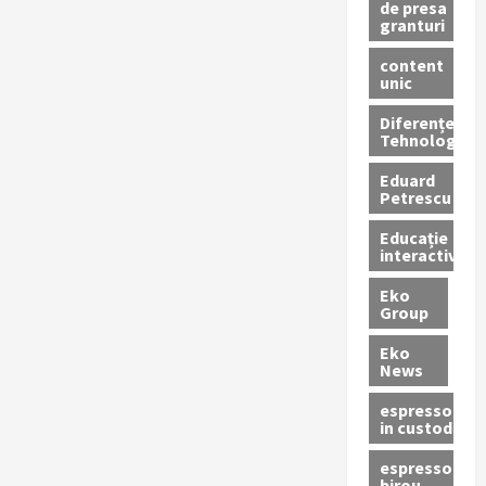
de presa
granturi
content
unic
Diferențe
Tehnologice
Eduard
Petrescu
Educație
interactivă
Eko
Group
Eko
News
espressoare
in custodie
espressor
birou