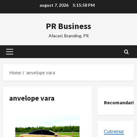
Skip
august 7, 2026
5:15:59 PM
to
content
PR Business
Afaceri, Branding, PR
Primary
Menu
Home
anvelope vara
anvelope vara
Recomandari
Cutremur