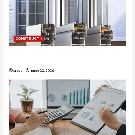
CONSTRUCTII
De ce a devenit tâmplăria din aluminiu o
opțiune aleasă adesea în construcțiile premium
press
iunie 22, 2026