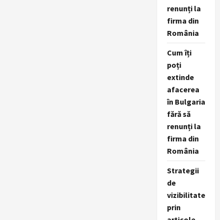
renunți la
firma din
România
Cum îți
poți
extinde
afacerea
în Bulgaria
fără să
renunți la
firma din
România
Strategii
de
vizibilitate
prin
articole,