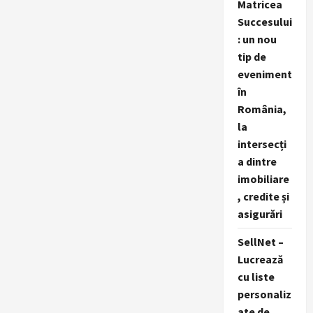
Matricea
Succesului
: un nou
tip de
eveniment
în
România,
la
intersecți
a dintre
imobiliare
, credite și
asigurări
SellNet –
Lucrează
cu liste
personaliz
ate de