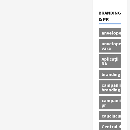
BRANDING
& PR
anvelope
anvelope
vara
Aplicații
RA
branding
campanii
branding
campanii
pr
cauciucuri
Centrul de