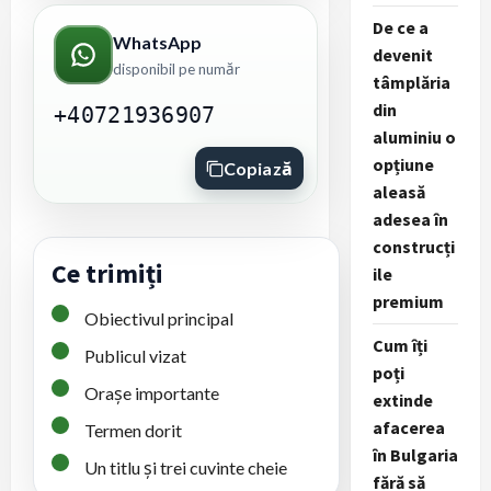
De ce a
WhatsApp
devenit
disponibil pe număr
tâmplăria
din
+40721936907
aluminiu o
opțiune
Copiază
aleasă
adesea în
construcți
Ce trimiți
ile
premium
Obiectivul principal
Cum îți
Publicul vizat
poți
Orașe importante
extinde
afacerea
Termen dorit
în Bulgaria
Un titlu și trei cuvinte cheie
fără să