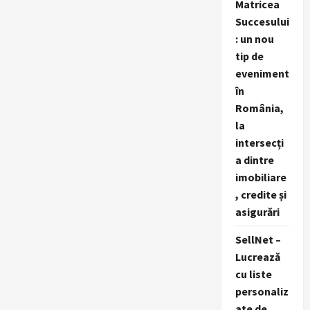
Matricea
Succesului
: un nou
tip de
eveniment
în
România,
la
intersecți
a dintre
imobiliare
, credite și
asigurări
SellNet –
Lucrează
cu liste
personaliz
ate de