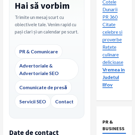
Cotele
Hai să vorbim
Dunarii
PR 360
Trimite un mesaj scurt cu
Citate
obiectivele tale. Venim rapid cu
pași clari și un calendar pe scurt.
celebre si
proverbe
Rețete
PR & Comunicare
culinare
delicioase
Advertoriale &
Vremea in
Advertoriale SEO
Judetul
Ilfov
Comunicate de presă
Servicii SEO
Contact
PR &
BUSINESS
Date de contact