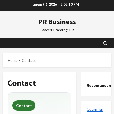
Skip
august 6, 2026
8:05:11 PM
to
content
PR Business
Afaceri, Branding, PR
Primary
Menu
Home
Contact
Contact
Recomandari
Contact
Cutremur