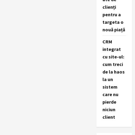
clienți
pentru a
targeta o
nouă piață
CRM
integrat
cu site-ul:
cum treci
de la haos
la un
sistem
care nu
pierde
niciun
client