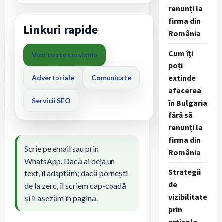
renunți la
firma din
Linkuri rapide
România
Cum îți
Vezi toate serviciile
poți
extinde
Advertoriale
Comunicate
afacerea
Servicii SEO
în Bulgaria
fără să
renunți la
firma din
Scrie pe email sau prin
România
WhatsApp. Dacă ai deja un
Strategii
text, îl adaptăm; dacă pornești
de
de la zero, îl scriem cap-coadă
vizibilitate
și îl așezăm în pagină.
prin
articole,