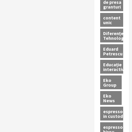
de presa
granturi
content
unic
Diferențe
Tehnologice
Eduard
Petrescu
Educație
interactivă
Eko
Group
Eko
News
espressoare
in custodie
espressor
birou