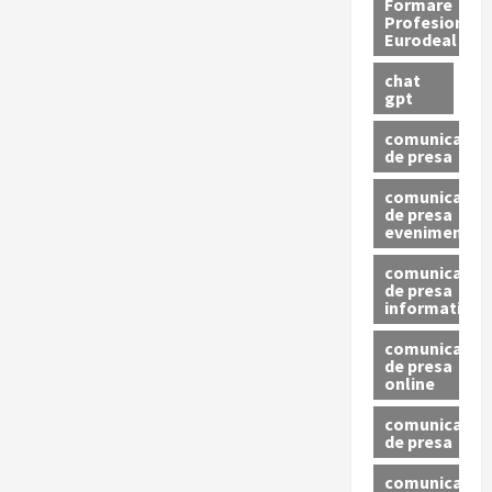
Formare
Profesionala
Eurodeal
chat
gpt
comunicat
de presa
comunicat
de presa
eveniment
comunicat
de presa
informativ
comunicat
de presa
online
comunicate
de presa
comunicate