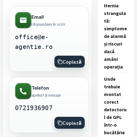
Hernia
strangula
Email
tă:
răspundem în scris
simptome
de alarmă
office@e-
și riscuri
agentie.ro
dacă
amâni
Copiază
operația
Unde
trebuie
Telefon
montat
apeluri și mesaje
corect
0721936907
detectoru
l de GPL
Copiază
într-o
bucătărie