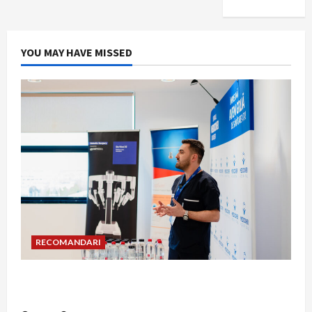
YOU MAY HAVE MISSED
RECOMANDARI
Hernia strangulată: simptome de alarmă și
riscuri dacă amâni operația