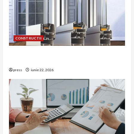
CONSTRUCTII
De ce a devenit tâmplăria din aluminiu o
opțiune aleasă adesea în construcțiile premium
press
iunie 22, 2026