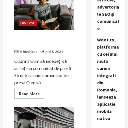
strategii
și
advertoria
tehnici
de
le SEO și
storytelling.
comunicat
DIVERSE
e
Cum să scrieți un comunicat
Woot.ro,
de presă eficient
platforma
PR Business
mai 8, 2024
cu cei mai
multi
Cuprins Cum să începeți să
curieri
scrieți un comunicat de presă
integrati
Structura unui comunicat de
din
presă Cum să...
Romania,
Read
Read More
lanseaza
more
about
aplicatie
Cum
să
mobila
scrieți
un
nativa
comunicat
de