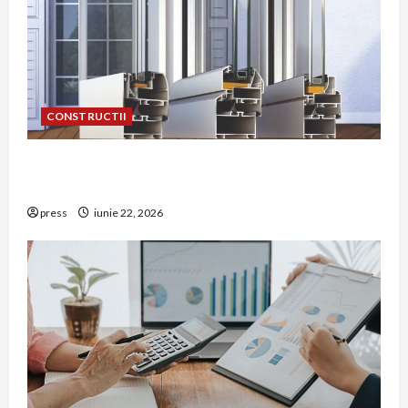
CONSTRUCTII
De ce a devenit tâmplăria din aluminiu o
opțiune aleasă adesea în construcțiile premium
press
iunie 22, 2026