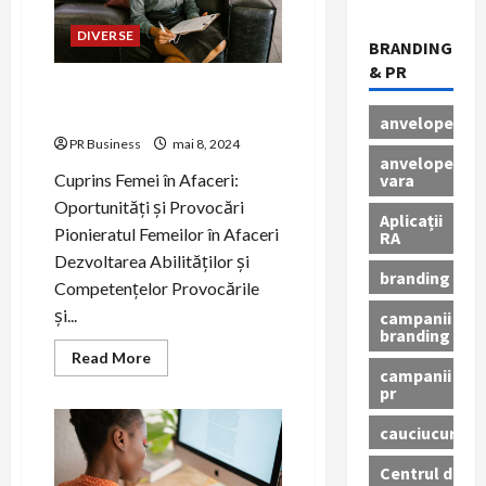
lider
de
DIVERSE
afaceri
BRANDING
eficient
& PR
Femei în Afaceri: Succes și
Împlinire
anvelope
PR Business
mai 8, 2024
anvelope
vara
Cuprins Femei în Afaceri:
Oportunități și Provocări
Aplicații
Pionieratul Femeilor în Afaceri
RA
Dezvoltarea Abilităților și
branding
Competențelor Provocările
și...
campanii
branding
Read
Read More
more
campanii
about
pr
Femei
în
cauciucuri
Afaceri:
Succes
și
Centrul de
Împlinire