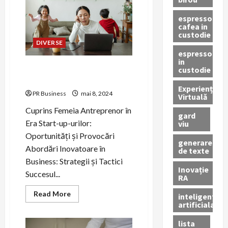
pentru
startup-
uri
espressor
fondate
cafea in
de
custodie
femei
DIVERSE
în
România
espressor
in
Femeia Antreprenor în Era
custodie
Digitală
Experiență
PR Business
mai 8, 2024
Virtuală
Cuprins Femeia Antreprenor în
gard
Era Start-up-urilor:
viu
Oportunități și Provocări
generare
Abordări Inovatoare în
de texte
Business: Strategii și Tactici
Inovație
Succesul...
RA
Read
Read More
inteligenta
more
artificiala
about
Femeia
Antreprenor
lista