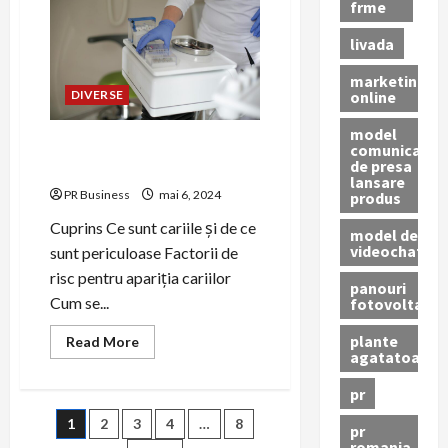
în
frme
Era
Digitală
livada
marketing
online
DIVERSE
model
Prevenirea și tratamentul
comunicat
de presa
cariilor dentare.
lansare
PR Business
mai 6, 2024
produs
Cuprins Ce sunt cariile și de ce
model de
videochat
sunt periculoase Factorii de
risc pentru apariția cariilor
panouri
Cum se...
fotovoltaice
plante
Read
Read More
more
agatatoare
about
Prevenirea
pr
și
tratamentul
Paginație
1
2
3
4
…
8
cariilor
pr
dentare.
romania