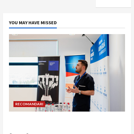
YOU MAY HAVE MISSED
RECOMANDARI
Hernia strangulată: simptome de alarmă și
riscuri dacă amâni operația