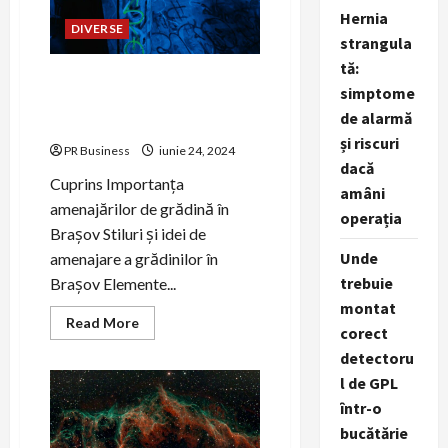
Hernia
DIVERSE
strangula
tă:
Amenajări de grădină în
simptome
Brașov – Beneficii și idei
de alarmă
practice.
și riscuri
PR Business
iunie 24, 2024
dacă
Cuprins Importanța
amâni
amenajărilor de grădină în
operația
Brașov Stiluri și idei de
Unde
amenajare a grădinilor în
trebuie
Brașov Elemente...
montat
Read
Read More
corect
more
about
detectoru
Amenajări
de
l de GPL
grădină
în
într-o
Brașov
bucătărie
–
Beneficii