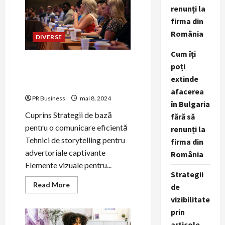
de
renunți la
distribuție
a
firma din
comunicatelor
de
România
DIVERSE
presă.
Cum îți
Comunicare eficientă prin
poți
strategii și tehnici de
extinde
storytelling.
afacerea
PR Business
mai 8, 2024
în Bulgaria
Cuprins Strategii de bază
fără să
pentru o comunicare eficientă
renunți la
Tehnici de storytelling pentru
firma din
advertoriale captivante
România
Elemente vizuale pentru...
Strategii
Read
Read More
de
more
about
vizibilitate
Comunicare
prin
eficientă
prin
articole,