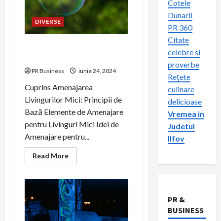
Cotele
Dunarii
DIVERSE
PR 360
Citate
Amenajarea Eficientă a
celebre si
Livingurilor Mici
proverbe
PR Business
iunie 24, 2024
Rețete
Cuprins Amenajarea
culinare
Livingurilor Mici: Principii de
delicioase
Bază Elemente de Amenajare
Vremea in
pentru Livinguri Mici Idei de
Judetul
Amenajare pentru...
Ilfov
Read
Read More
more
about
Amenajarea
Eficientă
a
Livingurilor
PR &
Mici
BUSINESS