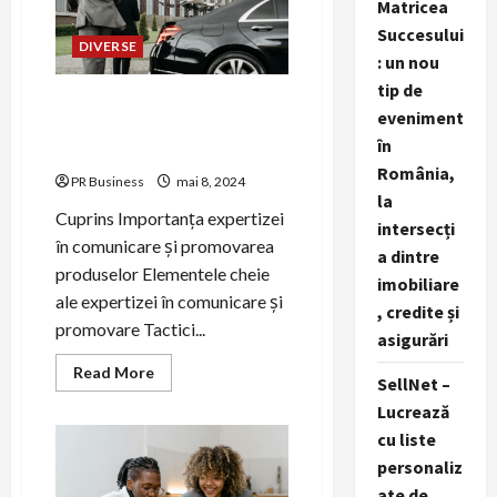
Matricea
presă
eficient
Succesului
DIVERSE
: un nou
tip de
Expertiza în comunicare și
eveniment
promovare: cheia succesului
în
în marketing.
România,
PR Business
mai 8, 2024
la
Cuprins Importanța expertizei
intersecți
în comunicare și promovarea
a dintre
produselor Elementele cheie
imobiliare
ale expertizei în comunicare și
, credite și
promovare Tactici...
asigurări
Read
Read More
SellNet –
more
about
Lucrează
Expertiza
în
cu liste
comunicare
și
personaliz
promovare:
ate de
cheia