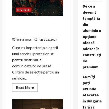
și
De ce a
idei
DIVERSE
practice.
devenit
tâmplăria
Alegerea corectă a
din
serviciului de distribuție a
aluminiu o
comunicatelor de presă.
opțiune
PR Business
iunie 22, 2024
aleasă
Cuprins Importanța alegerii
adesea în
unui serviciu profesionist
construcți
pentru distribuția
ile
comunicatelor de presă
premium
Criterii de selecție pentru un
Cum îți
serviciu...
poți
Read
Read More
extinde
more
about
afacerea
Alegerea
în Bulgaria
corectă
a
fără să
serviciului