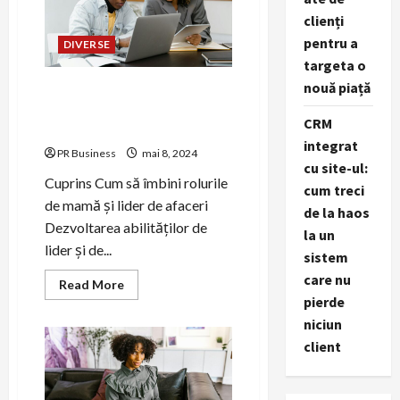
succesului
clienți
în
marketing.
pentru a
DIVERSE
targeta o
nouă piață
Cum să îmbini rolurile de
mamă și lider de afaceri
CRM
eficient
integrat
PR Business
mai 8, 2024
cu site-ul:
Cuprins Cum să îmbini rolurile
cum treci
de mamă și lider de afaceri
de la haos
Dezvoltarea abilităților de
la un
lider și de...
sistem
care nu
Read
Read More
more
pierde
about
Cum
niciun
să
client
îmbini
rolurile
de
mamă
și