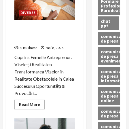
Formare
Profesionala
Eurodeal
DIVERSE
chat
gpt
Femeile Antreprenor: Visele
și Realitatea în Economia
comunicat
Modernă
de presa
PR Business
mai 8, 2024
comunicat
de presa
Cuprins Femeile Antreprenor:
eveniment
Visele și Realitatea
comunicat
Transformarea Vizelor în
de presa
Realitate Obstacolele în Calea
informativ
Succesului Oportunități și
comunicat
Provocări...
de presa
online
Read
Read More
more
comunicate
about
de presa
Femeile
Antreprenor:
Visele
comunicate
și