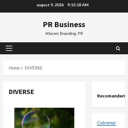
Skip
august 9, 2026
9:15:19 AM
to
content
PR Business
Afaceri, Branding, PR
Primary
Menu
Home
DIVERSE
DIVERSE
Recomandari
Cutremur