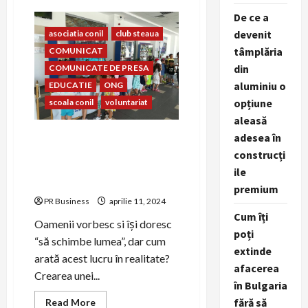
CONIL
De ce a
Fest
2023
devenit
asociatia conil
club steaua
–
FESTIVALUL
tâmplăria
COMUNICAT
INTEGRĂRII
EDIȚIA
din
COMUNICATE DE PRESA
A
–
aluminiu o
EDUCATIE
ONG
XXIII-
opțiune
scoala conil
voluntariat
A
aleasă
Prietenia dintre copiii
adesea în
Clubului Sportiv Steaua
construcți
București și copiii Școlii și
ile
Asociației Conil
premium
PR Business
aprilie 11, 2024
Cum îți
Oamenii vorbesc si își doresc
poți
“să schimbe lumea”, dar cum
extinde
arată acest lucru în realitate?
afacerea
Crearea unei...
în Bulgaria
Read
fără să
Read More