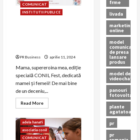
Nonviolenței
frme
COMUNICAT
in
Școli
INSTITUTII PUBLICE
livada
marketing
Asociația CONIL da start
online
inscrierilor la evenimentul
model
Mama, supereroina mea!,
comunicat
ediție speciala a CONIL Fest
de presa
lansare
PR Business
aprilie 11, 2024
produs
Mama, supereroina mea, ediție
model de
specială CONIL Fest, dedicată
videochat
mamei și femeii! De mai bine
panouri
de un deceniu,...
fotovoltaice
Read
Read More
plante
more
agatatoare
about
Asociația
CONIL
adela hanafi
pr
da
start
asociatia conil
inscrierilor
pr
la
COMUNICAT
romania