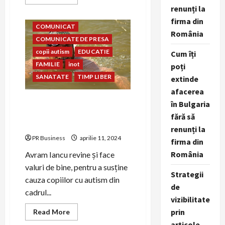
more
renunți la
about
asociatia conil
avram iancu
Prietenia
firma din
dintre
COMUNICAT
copiii
România
Clubului
COMUNICATE DE PRESA
Sportiv
Steaua
copii autism
EDUCATIE
Cum îți
București
FAMILIE
inot
și
poți
copiii
SANATATE
TIMP LIBER
extinde
Școlii
și
afacerea
Asociației
Conil
Avram Iancu revine și face
în Bulgaria
valuri de bine pentru copiii
fără să
din cadrul Asociației Conil
renunți la
PR Business
aprilie 11, 2024
firma din
România
Avram Iancu revine și face
valuri de bine, pentru a susține
Strategii
cauza copiilor cu autism din
de
cadrul...
vizibilitate
prin
Read
Read More
more
articole,