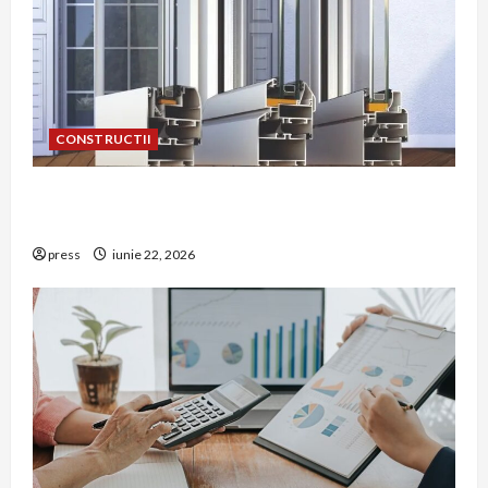
CONSTRUCTII
De ce a devenit tâmplăria din aluminiu o
opțiune aleasă adesea în construcțiile premium
press
iunie 22, 2026