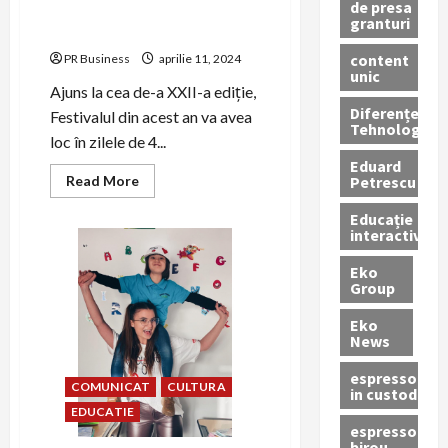
de presa
Mama, supereroina mea!
granturi
Targul Primaverii
content
PR Business
aprilie 11, 2024
unic
Ajuns la cea de-a XXII-a ediție,
Diferențe
Festivalul din acest an va avea
Tehnologice
loc în zilele de 4...
Eduard
Read
Petrescu
Read More
more
about
Educație
Mediul
interactivă
antreprenorial
iși
unește
Eko
forțele
Group
pentru
CONIL
FEST,
Eko
Festivalul
News
Integrarii,
Mama,
supereroina
espressoare
COMUNICAT
CULTURA
mea!
in custodie
Targul
EDUCATIE
Primaverii
espressor
birou