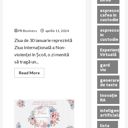
Atelierul de impletit
espressor
concepte organizat de
cafea in
Asociația CONIL cu ocazia
custodie
Zilei Nonviolenței in Școli
espressor
PR Business
aprilie 11, 2024
in
custodie
Ziua de 30 ianuarie reprezintă
Ziua Internațională a Non-
Experiență
Virtuală
violenței în Școli, o zi menită
să tragă un...
gard
viu
Read
Read More
more
generare
about
de texte
Atelierul
de
impletit
Inovație
concepte
RA
organizat
de
Asociația
inteligenta
CONIL
artificiala
cu
ocazia
Zilei
lista