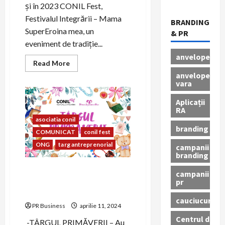
și în 2023 CONIL Fest,
Festivalul Integrării – Mama
BRANDING
SuperEroina mea, un
& PR
eveniment de tradiție...
anvelope
Read
Read More
more
anvelope
about
vara
CONIL
Fest,
Festivalul
Aplicații
Integrării
RA
–
Mama
asociatia conil
SuperEroina
branding
COMUNICAT
conil fest
mea
ONG
targ antreprenorial
campanii
branding
Mediul antreprenorial își
campanii
unește forțele pentru CONIL
pr
FEST, Festivalul Integrării
cauciucuri
PR Business
aprilie 11, 2024
Centrul de
-TÂRGUL PRIMĂVERII – Au