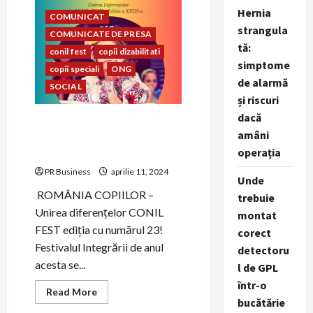
mireasă
Hernia
perfecte
COMUNICAT
strangula
COMUNICATE DE PRESA
tă:
conil fest
copii dizabilitati
simptome
copii speciali
ONG
de alarmă
SOCIAL
și riscuri
dacă
CONIL Fest 2023 –
amâni
FESTIVALUL INTEGRĂRII
operația
EDIȚIA A – XXIII-A
PR Business
aprilie 11, 2024
Unde
ROMÂNIA COPIILOR –
trebuie
Unirea diferențelor CONIL
montat
FEST ediția cu numărul 23!
corect
Festivalul Integrării de anul
detectoru
acesta se...
l de GPL
într-o
Read
Read More
more
bucătărie
about