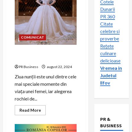
Cotele
Dunarii
PR 360
Citate
celebre si
COMUNICAT
proverbe
Rețete
Alegerea rochiei de mireasă
culinare
perfecte
delicioase
PR Business
august 22, 2024
Vremea in
Judetul
Ziua nunții este unul dintre cele
Ilfov
mai speciale momente din
viața unei femei, iar alegerea
rochiei de...
Read
Read More
more
about
PR &
Alegerea
BUSINESS
rochiei
de