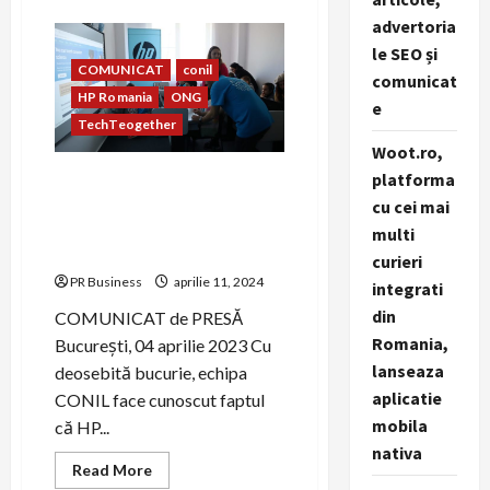
about
Avram
advertoria
Iancu
revine
le SEO și
și
COMUNICAT
conil
face
comunicat
valuri
HP Romania
ONG
e
de
bine
TechTeogether
pentru
Woot.ro,
copiii
din
platforma
Asociația CONIL și HP
cadrul
Asociației
Romania colaborează în
cu cei mai
Conil
cadrul proiectului
multi
TechTeogether
curieri
PR Business
aprilie 11, 2024
integrati
din
COMUNICAT de PRESĂ
Romania,
București, 04 aprilie 2023 Cu
lanseaza
deosebită bucurie, echipa
aplicatie
CONIL face cunoscut faptul
mobila
că HP...
nativa
Read
Read More
more