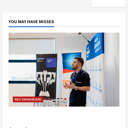
YOU MAY HAVE MISSED
RECOMANDARI
Hernia strangulată: simptome de alarmă și
riscuri dacă amâni operația