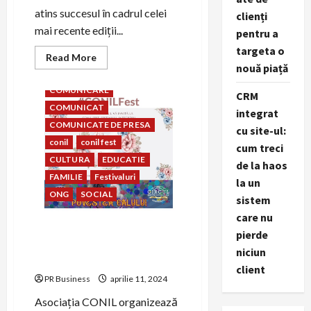
atins succesul în cadrul celei
clienți
mai recente ediții...
pentru a
targeta o
Read
Read More
more
nouă piață
asociatia conil
about
La
COMUNICARE
CRM
Conil,
vorbim
COMUNICAT
integrat
același
zâmbet!
COMUNICATE DE PRESA
cu site-ul:
conil
conil fest
cum treci
CULTURA
EDUCATIE
de la haos
FAMILIE
Festivaluri
la un
ONG
SOCIAL
sistem
care nu
CONIL Fest, Festivalul
pierde
Integrării – Mama
niciun
SuperEroina mea
client
PR Business
aprilie 11, 2024
Asociația CONIL organizează