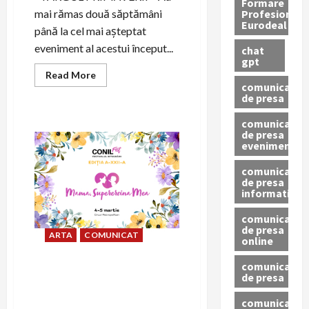
Formare
Profesionala
mai rămas două săptămâni
Eurodeal
până la cel mai așteptat
eveniment al acestui început...
chat
gpt
Read
Read More
more
comunicat
about
de presa
Mediul
antreprenorial
comunicat
își
unește
de presa
forțele
eveniment
pentru
CONIL
comunicat
FEST,
Festivalul
de presa
Integrării
informativ
comunicat
de presa
ARTA
COMUNICAT
online
comunicate
Mediul antreprenorial iși
de presa
unește forțele pentru CONIL
FEST, Festivalul Integrarii,
comunicate