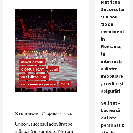
Matricea
about
Asociația
Succesului
CONIL
și
: un nou
HP
Romania
tip de
colaborează
eveniment
în
cadrul
în
proiectului
TechTeogether
România,
la
intersecți
asocitia conil
a dintre
COMUNICAT
conil
imobiliare
copii dizabilitati
, credite și
copii nevoie speciale
ONG
asigurări
La Conil, vorbim același
SellNet –
zâmbet!
Lucrează
PR Business
aprilie 11, 2024
cu liste
Uneori, succesul adevărat se
personaliz
măsoară în zâmbete. Noi am
ate de