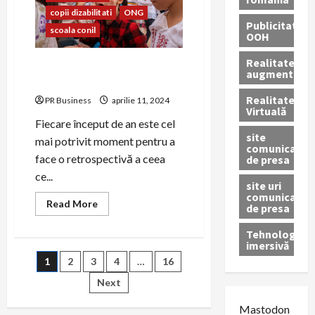
evenimentul
copii dizabilitati
ONG
Mama,
Publicitate
supereroina
scoala conil
mea!,
OOH
ediție
speciala
Realitatea
a
Asociația CONIL – Raport de
augmentată
CONIL
activitate 2022
Fest
Realitatea
PR Business
aprilie 11, 2024
Virtuală
Fiecare început de an este cel
site
mai potrivit moment pentru a
comunicate
face o retrospectivă a ceea
de presa
ce...
site uri
comunicate
Read
Read More
de presa
more
about
Asociația
Tehnologie
CONIL
imersivă
–
Paginație
1
2
3
4
…
16
Raport
de
activitate
Next
articole
2022
Mastodon