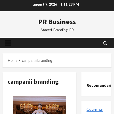
Skip
august 9, 2026
1:11:29 PM
to
content
PR Business
Afaceri, Branding, PR
Primary
Menu
Home
campanii branding
campanii branding
Recomandari
Cutremur