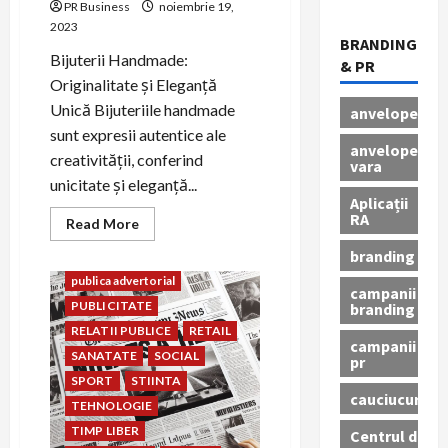
CULTURA
CURSURI
PR Business
noiembrie 19,
2023
design
DIVERSE
BRANDING
EDUCATIE
ENERGIE
Bijuterii Handmade:
& PR
FAMILIE
FARMACEUTIC
Originalitate și Eleganță
FASHION
FINANTE
Unică Bijuteriile handmade
anvelope
FOOD
HORECA
HR
sunt expresii autentice ale
anvelope
IMOBILIARE
INDUSTRIE
creativității, conferind
vara
INSTITUTII PUBLICE
unicitate și eleganță...
Aplicații
INTERNET
IT
JURIDIC
RA
Read
Read More
LIFESTYLE
LOGISTICA
more
about
branding
MEDIA
NATURA
ONG
Bijuterii
si
publica advertorial
campanii
lumanari
PUBLICITATE
handmade
branding
–
RELATII PUBLICE
RETAIL
decobazar.eu
campanii
SANATATE
SOCIAL
pr
SPORT
STIINTA
cauciucuri
TEHNOLOGIE
TIMP LIBER
Centrul de