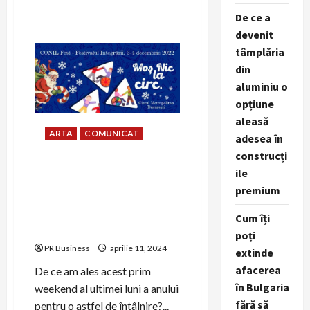
Mediul
antreprenorial
De ce a
iși
unește
devenit
forțele
pentru
tâmplăria
CONIL
din
FEST,
Festivalul
aluminiu o
Integrarii,
Mama,
opțiune
supereroina
mea!
aleasă
Targul
ARTA
COMUNICAT
Primaverii
adesea în
construcți
Asociația CONIL celebreaza
ile
Ziua Internaționala a
premium
Persoanelor cu Dizabilitați, 3
decembrie, prin zambet,
Cum îți
dans, muzica și culoare
poți
PR Business
aprilie 11, 2024
extinde
afacerea
De ce am ales acest prim
în Bulgaria
weekend al ultimei luni a anului
fără să
pentru o astfel de întâlnire?...