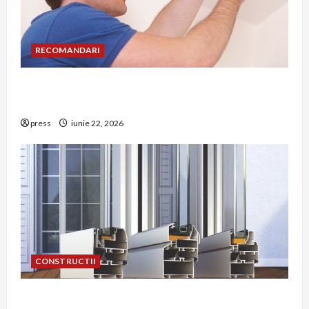
RECOMANDARI
Unde trebuie montat corect detectorul de GPL
într-o bucătărie
press
iunie 22, 2026
CONSTRUCTII
De ce a devenit tâmplăria din aluminiu o