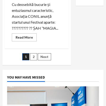
Cu deosebită bucurie și
entuziasmul caracteristic,
Asociația CONIL anunță
startul unui Festival aparte:
?????????? ?? ȘAH ”MAGIA...
Read
Read More
more
about
??????????
??
ȘAH
Paginație
1
2
Next
”MAGIA
LA
MUTARE”
articole
YOU MAY HAVE MISSED