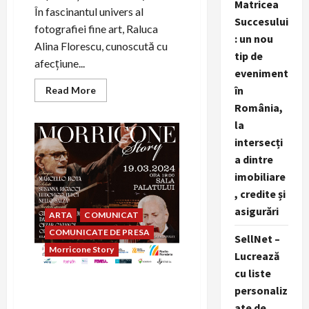
Matricea
În fascinantul univers al
Succesului
fotografiei fine art, Raluca
: un nou
Alina Florescu, cunoscută cu
tip de
afecțiune...
eveniment
Read
în
Read More
more
România,
about
Layers
la
of
a
intersecți
woman
a dintre
imobiliare
, credite și
asigurări
ARTA
COMUNICAT
COMUNICATE DE PRESA
SellNet –
Morricone Story
Lucrează
cu liste
Spectacolul „Morricone
personaliz
Story” a fost amânat pentru
ate de