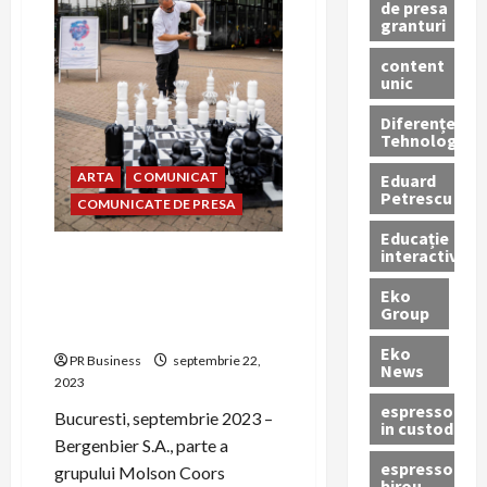
de presa
granturi
content
unic
Diferențe
Tehnologice
ARTA
COMUNICAT
Eduard
Petrescu
COMUNICATE DE PRESA
Educație
interactivă
Bergenbier S.A. si ParkLake
sustin „Trash into Art”, o
Eko
instalatie realizata din PET-
Group
uri reciclate
Eko
PR Business
septembrie 22,
News
2023
espressoare
Bucuresti, septembrie 2023 –
in custodie
Bergenbier S.A., parte a
espressor
grupului Molson Coors
birou