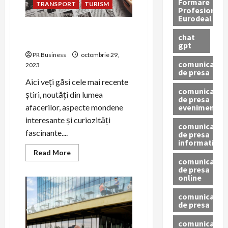
Formare
TRANSPORT
TURISM
Profesionala
Eurodeal
Ziar360.ro – Sursa de Știri
chat
Online România
gpt
PR Business
octombrie 29,
comunicat
2023
de presa
Aici veți găsi cele mai recente
comunicat
știri, noutăți din lumea
de presa
eveniment
afacerilor, aspecte mondene
interesante și curiozități
comunicat
fascinante....
de presa
informativ
Read
Read More
more
comunicat
about
de presa
Ziar360.ro
online
–
Sursa
de
comunicate
Știri
de presa
Online
România
comunicate