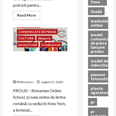
frme
potrivit pentru...
livada
Read
Read More
more
ARTA
COMUNICARE
marketing
about
online
COMUNICAT
Momente
de
COMUNICATE DE PRESA
Celebrare
model
și
comunicat
CULTURA
diaspora
Cadouri
de presa
Inspirate
povesti copii
scoala proud
lansare
pentru
produs
Tinerii
Căsătoriți
Proiectul Ora de poveste
model de
2023 – La final: zece vedete
videochat
au citit povești românești
panouri
copiilor din diaspora
fotovoltaice
PR Business
august 21, 2023
plante
PROUD – Romanian Online
agatatoare
School, școala online de limba
pr
română cu sediul în New York,
a încheiat...
pr
romania