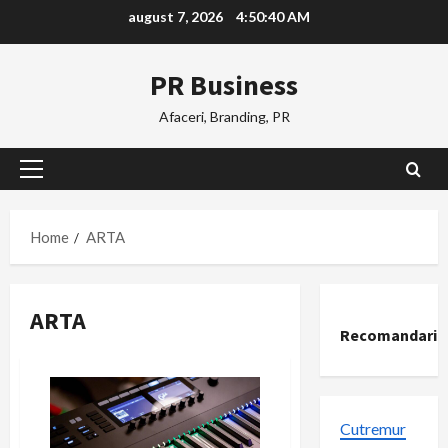
Skip
august 7, 2026
4:50:41 AM
to
content
PR Business
Afaceri, Branding, PR
Primary
Menu
Home
ARTA
ARTA
Recomandari
Cutremur