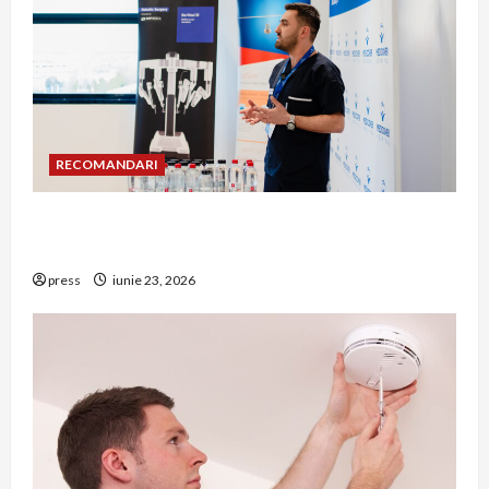
RECOMANDARI
Hernia strangulată: simptome de alarmă și
riscuri dacă amâni operația
press
iunie 23, 2026