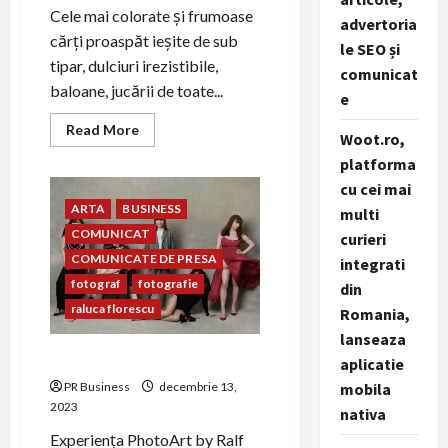
Cele mai colorate și frumoase
advertoria
cărți proaspăt ieșite de sub
le SEO și
tipar, dulciuri irezistibile,
comunicat
baloane, jucării de toate...
e
Read
Read More
Woot.ro,
more
about
platforma
3-
4
cu cei mai
decembrie,
ARTA
BUSINESS
Circul
multi
Metropolitan
COMUNICAT
curieri
București
gazduiește
COMUNICATE DE PRESA
integrati
TARGUL
lui
fotograf
fotografie
din
MOȘ
raluca florescu
NIC
Romania,
organizat
lanseaza
de
Asociația
Layers of a woman
aplicatie
CONIL
PR Business
decembrie 13,
mobila
2023
nativa
Experiența PhotoArt by Ralf