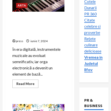
Cotele
ARTA
Dunarii
PR 360
5 motive pentru care orga
Citate
electronică este alegerea
celebre si
perfectă pentru orice
proverbe
muzician
Rețete
press
iunie 7, 2024
culinare
În era digitală, instrumentele
delicioase
muzicale au evoluat
Vremea in
semnificativ, iar orga
Judetul
electronică a devenit un
Ilfov
element de bază...
Read
Read More
more
about
5
motive
PR &
pentru
care
BUSINESS
orga