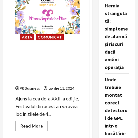
electronică
este
Hernia
alegerea
strangula
perfectă
pentru
tă:
orice
muzician
simptome
de alarmă
ARTA
COMUNICAT
și riscuri
dacă
Mediul antreprenorial iși
amâni
unește forțele pentru CONIL
FEST, Festivalul Integrarii,
operația
Mama, supereroina mea!
Unde
Targul Primaverii
trebuie
PR Business
aprilie 11, 2024
montat
Ajuns la cea de-a XXII-a ediție,
corect
Festivalul din acest an va avea
detectoru
loc în zilele de 4...
l de GPL
într-o
Read
Read More
more
bucătărie
about