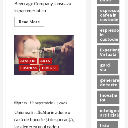
Beverage Company, lanseaza
espressor
in parteneriat cu...
cafea in
custodie
Read
Read More
more
about
espressor
Bergenbier
in
S.A.
custodie
si
ParkLake
Experiență
sustin
„Trash
Virtuală
into
AFACERI
ARTA
Art”,
gard
o
BUSINESS
DIVERSE
viu
instalatie
realizata
din
generare
PET-
Momente de Celebrare și
de texte
uri
Cadouri Inspirate pentru
reciclate
Inovație
Tinerii Căsătoriți
RA
press
septembrie 20, 2023
inteligenta
Uniunea în căsătorie aduce o
artificiala
rază de bucurie și de speranță,
lista
iar alegerea unui cadou