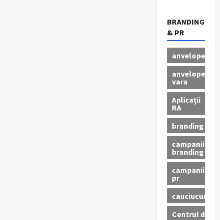
BRANDING
& PR
anvelope
anvelope
vara
Aplicații
RA
branding
campanii
branding
campanii
pr
cauciucuri
Centrul de