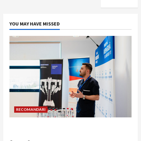
YOU MAY HAVE MISSED
RECOMANDARI
Hernia strangulată: simptome de alarmă și
riscuri dacă amâni operația