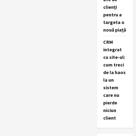
clienți
pentru a
targeta o
nouă piață
CRM
integrat
cu site-ul:
cum treci
de la haos
la un
sistem
care nu
pierde
niciun
client