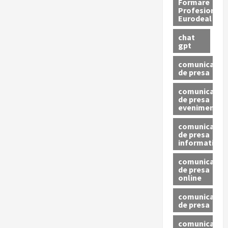
Formare
Profesionala
Eurodeal
chat
gpt
comunicat
de presa
comunicat
de presa
eveniment
comunicat
de presa
informativ
comunicat
de presa
online
comunicate
de presa
comunicate