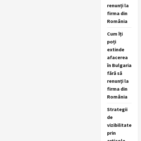
renunți la
firma din
România
Cum îți
poți
extinde
afacerea
în Bulgaria
fără să
renunți la
firma din
România
Strategii
de
vizibilitate
prin
articole,