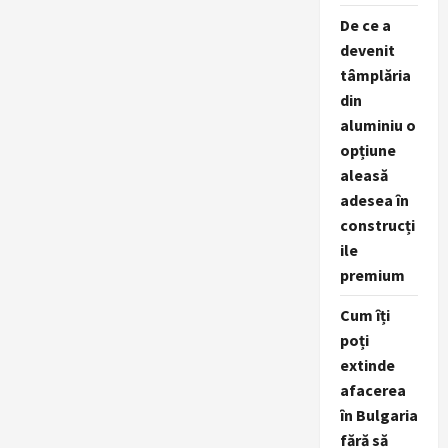
De ce a
devenit
tâmplăria
din
aluminiu o
opțiune
aleasă
adesea în
construcți
ile
premium
Cum îți
poți
extinde
afacerea
în Bulgaria
fără să