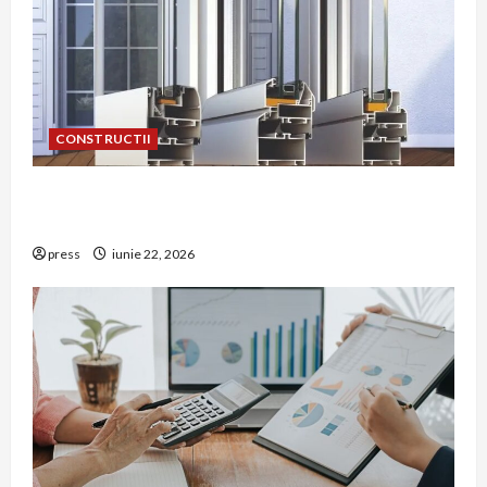
CONSTRUCTII
De ce a devenit tâmplăria din aluminiu o
opțiune aleasă adesea în construcțiile premium
press
iunie 22, 2026