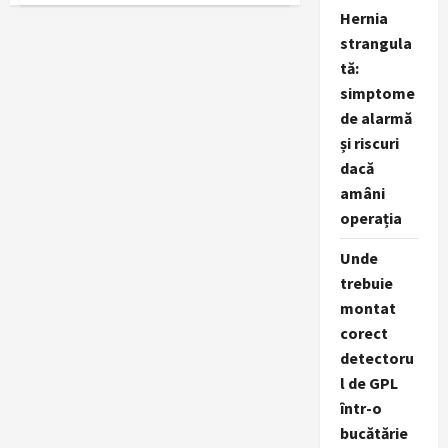
–
Hernia
Sursa
de
strangula
Știri
tă:
Online
România
simptome
de alarmă
și riscuri
dacă
amâni
operația
Unde
trebuie
montat
corect
detectoru
l de GPL
într-o
bucătărie