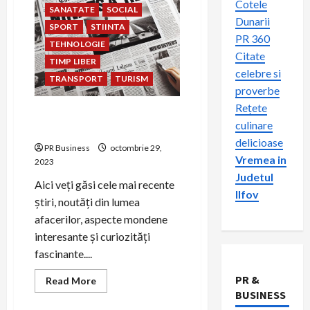
Cotele
SANATATE
SOCIAL
Dunarii
SPORT
STIINTA
PR 360
TEHNOLOGIE
Citate
TIMP LIBER
celebre si
TRANSPORT
TURISM
proverbe
Rețete
Ziar360.ro – Sursa de Știri
culinare
Online România
delicioase
PR Business
octombrie 29,
Vremea in
2023
Judetul
Aici veți găsi cele mai recente
Ilfov
știri, noutăți din lumea
afacerilor, aspecte mondene
interesante și curiozități
fascinante....
PR &
Read
Read More
more
BUSINESS
about
Ziar360.ro