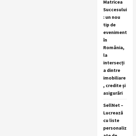
Matricea
Succesului
: un nou
tip de
eveniment
în
România,
la
intersecți
a dintre
imobiliare
, credite și
asigurări
SellNet –
Lucrează
cu liste
personaliz
ate de