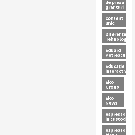
de presa
granturi
content
unic
Diferențe
Tehnologice
Eduard
Petrescu
Educație
interactivă
Eko
Group
Eko
News
espressoare
in custodie
espressor
birou