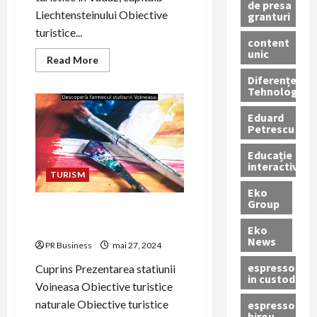
de presa
Liechtensteinului Obiective
granturi
turistice...
content
unic
Read
Read More
more
Diferențe
about
Descoperă
Tehnologice
frumusețea
Liechtensteinului,
Eduard
o
Petrescu
țară
mică
cu
Educație
o
interactivă
istorie
TURISM
bogată.
Eko
Group
Descoperă farmecul
statiunii Voineasa.
Eko
News
PR Business
mai 27, 2024
espressoare
Cuprins Prezentarea statiunii
in custodie
Voineasa Obiective turistice
naturale Obiective turistice
espressor
birou