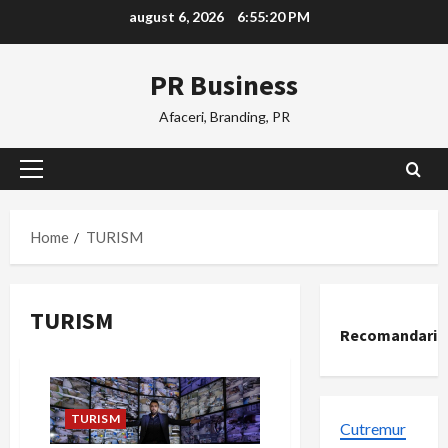
Skip
august 6, 2026
6:55:21 PM
to
content
PR Business
Afaceri, Branding, PR
Primary
Menu
Home
TURISM
TURISM
Recomandari
TURISM
Cutremur