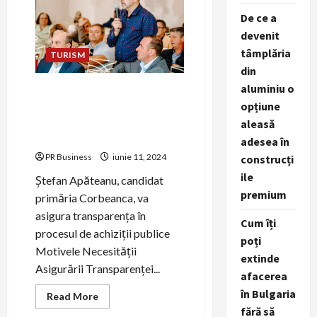
Nasului
De ce a
cu
Tehnici
devenit
de
Vârf
tâmplăria
TURISM
Realizate
de
din
Dr.
aluminiu o
Cristian
Ștefan Apăteanu, candidat
Nițescu
opțiune
primăria Corbeanca, va
asigura transparența în
aleasă
procesul de achiziții publice
adesea în
PR Business
iunie 11, 2024
construcți
ile
Ștefan Apăteanu, candidat
premium
primăria Corbeanca, va
asigura transparența în
Cum îți
procesul de achiziții publice
poți
Motivele Necesității
extinde
Asigurării Transparenței...
afacerea
în Bulgaria
Read
Read More
more
fără să
about