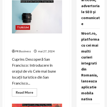
–
Aplicația
advertoria
mobilă
le SEO și
pentru
fleet
comunicat
management
e
TURISM
Woot.ro,
platforma
Explorând San Francisco:
Orașul de Vis.
cu cei mai
multi
PR Business
mai 27, 2024
curieri
Cuprins Descoperă San
integrati
Francisco: Introducere în
din
orașul de vis Cele mai bune
Romania,
locații turistice din San
lanseaza
Francisco...
aplicatie
Read
Read More
mobila
more
nativa
about
Explorând
San