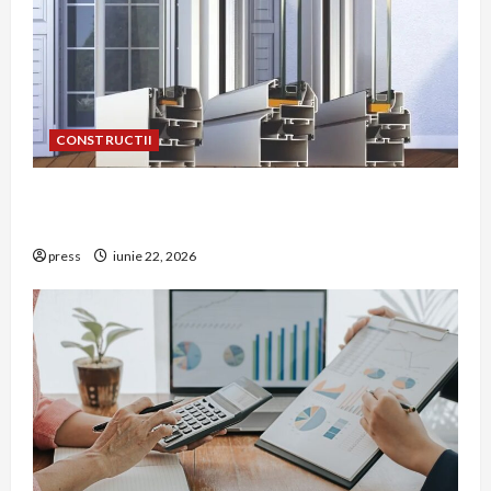
CONSTRUCTII
De ce a devenit tâmplăria din aluminiu o
opțiune aleasă adesea în construcțiile premium
press
iunie 22, 2026