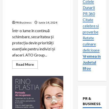
Cotele
Protecție Totală: Beneficiile
Dunarii
Sistemelor de Supraveghere
PR 360
Video de la ATO Group
Citate
PR Business
iunie 14, 2024
celebre si
Într-o lume în continuă
proverbe
schimbare, securitatea și
Rețete
protecția devin priorități
culinare
esențiale pentru indivizi și
delicioase
afaceri. ATO Group...
Vremea in
Judetul
Read
Read More
more
Ilfov
about
Protecție
Totală:
Beneficiile
Sistemelor
de
Supraveghere
Video
PR &
de
la
BUSINESS
ATO
Group