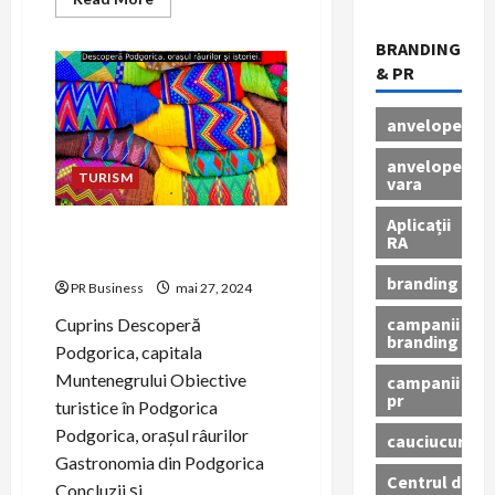
more
about
Descoperă
BRANDING
farmecul
& PR
orașului
Sinaia.
anvelope
anvelope
TURISM
vara
Aplicații
Descoperă Podgorica,
RA
orașul râurilor și istoriei.
branding
PR Business
mai 27, 2024
campanii
Cuprins Descoperă
branding
Podgorica, capitala
Muntenegrului Obiective
campanii
pr
turistice în Podgorica
Podgorica, orașul râurilor
cauciucuri
Gastronomia din Podgorica
Centrul de
Concluzii și...