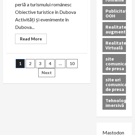
perlă a turismului românesc
Publicitate
Obiective turistice în Dubova
OOH
Activități și evenimente în
Realitatea
Dubova...
augmentată
Read
Read More
Realitatea
more
about
Virtuală
Descoperă
frumusețea
site
turistică
Paginație
comunicate
1
2
3
4
…
10
a
de presa
Dubova
Next
articole
site uri
comunicate
de presa
Tehnologie
imersivă
Mastodon