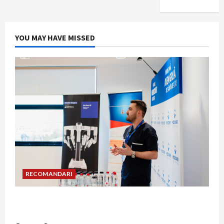
YOU MAY HAVE MISSED
RECOMANDARI
Hernia strangulată: simptome de alarmă și
riscuri dacă amâni operația