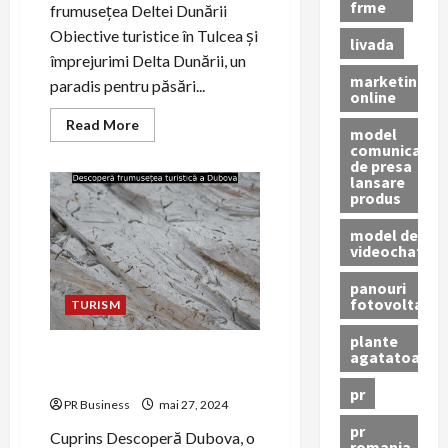
frme
frumusețea Deltei Dunării
Obiective turistice în Tulcea și
livada
împrejurimi Delta Dunării, un
marketing
paradis pentru păsări...
online
Read
Read More
model
more
comunicat
about
de presa
Descoperă
frumusețea
lansare
Deltei
produs
Dunării
și
model de
a
videochat
obiectivelor
turistice
din
panouri
zonă
fotovoltaice
TURISM
plante
Descoperă frumusețea
agatatoare
turistică a Dubova
pr
PR Business
mai 27, 2024
pr
Cuprins Descoperă Dubova, o
romania