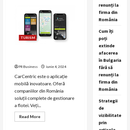
Ștefan
renunți la
Apăteanu,
candidat
firma din
primăria
România
Corbeanca,
va
asigura
Cum îți
transparența
în
TURISM
poți
procesul
de
extinde
achiziții
CarCentric – Aplicația mobilă
publice
afacerea
pentru fleet management
în Bulgaria
PR Business
iunie 4, 2024
fără să
renunți la
CarCentric este o aplicație
firma din
mobilă inovatoare. Oferă
România
companiilor din România
soluții complete de gestionare
Strategii
a flotei. Veți...
de
vizibilitate
Read
Read More
more
prin
about
CarCentric
articole,