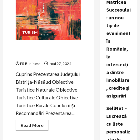
Matricea
Francisco:
Orașul
Succesului
de
Vis.
: un nou
tip de
TURISM
eveniment
în
Descoperă Județul Bistrița-
România,
Năsăud
la
PR Business
mai 27, 2024
intersecți
a dintre
Cuprins Prezentarea Județului
imobiliare
Bistrița-Năsăud Obiective
, credite și
Turistice Naturale Obiective
asigurări
Turistice Culturale Obiective
Turistice Rurale Concluzii și
SellNet –
Recomandări Prezentarea...
Lucrează
cu liste
Read
Read More
more
personaliz
about
Descoperă
ate de