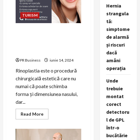
Hernia
strangula
TURISM
tă:
simptome
Rinoplastie cu Precizie:
de alarmă
Transformarea Nasului cu
și riscuri
Tehnici de Vârf Realizate de
Dr. Cristian Nițescu
dacă
amâni
PR Business
iunie 14, 2024
operația
Rinoplastia este o procedură
chirurgicală estetică care nu
Unde
numai că poate schimba
trebuie
forma și dimensiunea nasului,
montat
dar...
corect
detectoru
Read
Read More
more
l de GPL
about
Rinoplastie
într-o
cu
bucătărie
Precizie:
Transformarea