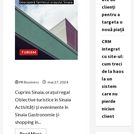
Județul
Bistrița-
clienți
Năsăud
pentru a
targeta o
nouă piață
CRM
integrat
TURISM
cu site-ul:
cum treci
Descoperă farmecul orașului
de la haos
Sinaia.
la un
PR Business
mai 27, 2024
sistem
Cuprins Sinaia, orașul regal
care nu
Obiective turistice în Sinaia
pierde
Activități și evenimente în
niciun
Sinaia Gastronomie și
client
shopping în...
Read
Read More