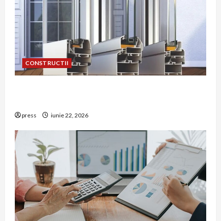
CONSTRUCTII
De ce a devenit tâmplăria din aluminiu o
opțiune aleasă adesea în construcțiile premium
press
iunie 22, 2026