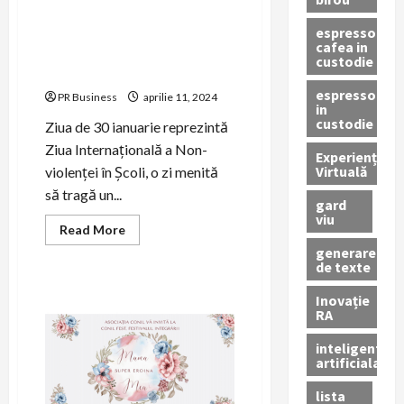
Atelierul de impletit
espressor
concepte organizat de
cafea in
Asociația CONIL cu ocazia
custodie
Zilei Nonviolenței in Școli
espressor
PR Business
aprilie 11, 2024
in
custodie
Ziua de 30 ianuarie reprezintă
Ziua Internațională a Non-
Experiență
Virtuală
violenței în Școli, o zi menită
să tragă un...
gard
viu
Read
Read More
more
generare
about
de texte
Atelierul
de
impletit
Inovație
concepte
RA
organizat
de
Asociația
inteligenta
CONIL
artificiala
cu
ocazia
Zilei
lista