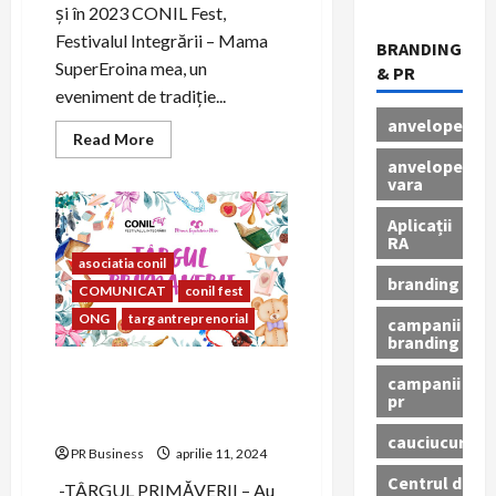
și în 2023 CONIL Fest,
Festivalul Integrării – Mama
BRANDING
SuperEroina mea, un
& PR
eveniment de tradiție...
anvelope
Read
Read More
more
anvelope
about
vara
CONIL
Fest,
Festivalul
Aplicații
Integrării
RA
–
Mama
asociatia conil
SuperEroina
branding
COMUNICAT
conil fest
mea
ONG
targ antreprenorial
campanii
branding
Mediul antreprenorial își
campanii
unește forțele pentru CONIL
pr
FEST, Festivalul Integrării
cauciucuri
PR Business
aprilie 11, 2024
Centrul de
-TÂRGUL PRIMĂVERII – Au