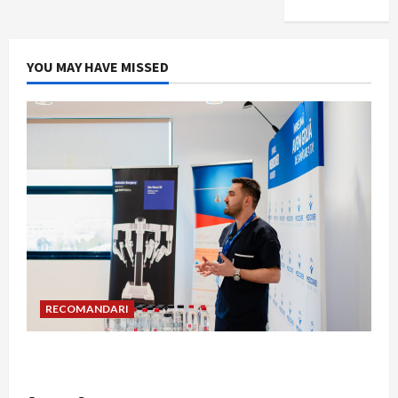
YOU MAY HAVE MISSED
RECOMANDARI
Hernia strangulată: simptome de alarmă și
riscuri dacă amâni operația