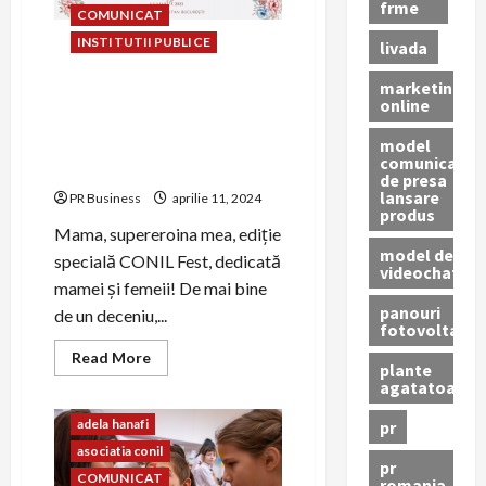
Nonviolenței
frme
COMUNICAT
in
Școli
INSTITUTII PUBLICE
livada
marketing
Asociația CONIL da start
online
inscrierilor la evenimentul
model
Mama, supereroina mea!,
comunicat
ediție speciala a CONIL Fest
de presa
lansare
PR Business
aprilie 11, 2024
produs
Mama, supereroina mea, ediție
model de
specială CONIL Fest, dedicată
videochat
mamei și femeii! De mai bine
panouri
de un deceniu,...
fotovoltaice
Read
Read More
plante
more
agatatoare
about
Asociația
CONIL
adela hanafi
pr
da
start
asociatia conil
inscrierilor
pr
la
COMUNICAT
romania