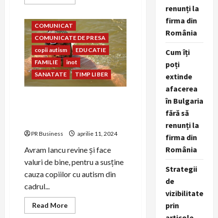
more
renunți la
about
asociatia conil
avram iancu
Prietenia
firma din
dintre
COMUNICAT
copiii
România
Clubului
COMUNICATE DE PRESA
Sportiv
Steaua
copii autism
EDUCATIE
Cum îți
București
FAMILIE
inot
și
poți
copiii
SANATATE
TIMP LIBER
extinde
Școlii
și
afacerea
Asociației
Conil
Avram Iancu revine și face
în Bulgaria
valuri de bine pentru copiii
fără să
din cadrul Asociației Conil
renunți la
PR Business
aprilie 11, 2024
firma din
România
Avram Iancu revine și face
valuri de bine, pentru a susține
Strategii
cauza copiilor cu autism din
de
cadrul...
vizibilitate
prin
Read
Read More
more
articole,