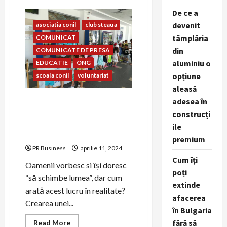
CONIL
De ce a
Fest
2023
devenit
asociatia conil
club steaua
–
FESTIVALUL
tâmplăria
COMUNICAT
INTEGRĂRII
EDIȚIA
din
COMUNICATE DE PRESA
A
–
aluminiu o
EDUCATIE
ONG
XXIII-
opțiune
scoala conil
voluntariat
A
aleasă
Prietenia dintre copiii
adesea în
Clubului Sportiv Steaua
construcți
București și copiii Școlii și
ile
Asociației Conil
premium
PR Business
aprilie 11, 2024
Cum îți
Oamenii vorbesc si își doresc
poți
“să schimbe lumea”, dar cum
extinde
arată acest lucru în realitate?
afacerea
Crearea unei...
în Bulgaria
Read
fără să
Read More