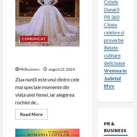
Cotele
Dunarii
PR 360
Citate
celebre si
COMUNICAT
proverbe
Rețete
Alegerea rochiei de mireasă
culinare
perfecte
delicioase
PR Business
august 22, 2024
Vremea in
Judetul
Ziua nunții este unul dintre cele
Ilfov
mai speciale momente din
viața unei femei, iar alegerea
rochiei de...
Read
Read More
more
about
PR &
Alegerea
BUSINESS
rochiei
de