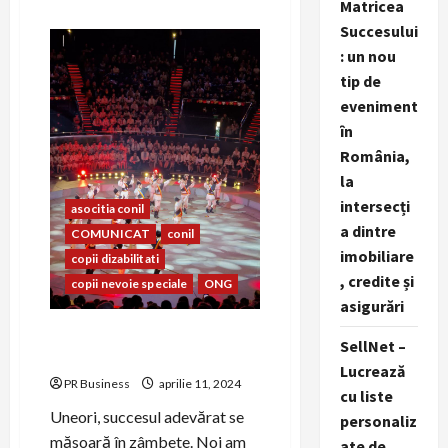
Matricea
about
Asociația
Succesului
CONIL
și
: un nou
HP
Romania
tip de
colaborează
eveniment
în
cadrul
în
proiectului
TechTeogether
România,
la
intersecți
asocitia conil
a dintre
COMUNICAT
conil
imobiliare
copii dizabilitati
, credite și
copii nevoie speciale
ONG
asigurări
La Conil, vorbim același
SellNet –
zâmbet!
Lucrează
PR Business
aprilie 11, 2024
cu liste
Uneori, succesul adevărat se
personaliz
măsoară în zâmbete. Noi am
ate de