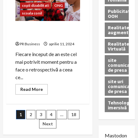
evenimentul
copii dizabilitati
ONG
Mama,
Publicitate
supereroina
scoala conil
mea!,
OOH
ediție
speciala
Realitatea
a
Asociația CONIL – Raport de
augmentată
CONIL
activitate 2022
Fest
Realitatea
PR Business
aprilie 11, 2024
Virtuală
Fiecare început de an este cel
site
mai potrivit moment pentru a
comunicate
face o retrospectivă a ceea
de presa
ce...
site uri
comunicate
Read
Read More
de presa
more
about
Asociația
Tehnologie
CONIL
imersivă
–
Paginație
1
2
3
4
…
18
Raport
de
activitate
Next
articole
2022
Mastodon