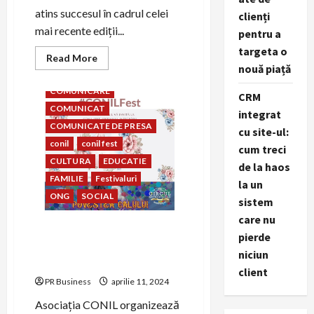
atins succesul în cadrul celei
clienți
mai recente ediții...
pentru a
targeta o
Read
Read More
more
nouă piață
asociatia conil
about
La
COMUNICARE
CRM
Conil,
vorbim
COMUNICAT
integrat
același
zâmbet!
COMUNICATE DE PRESA
cu site-ul:
conil
conil fest
cum treci
CULTURA
EDUCATIE
de la haos
FAMILIE
Festivaluri
la un
ONG
SOCIAL
sistem
care nu
CONIL Fest, Festivalul
pierde
Integrării – Mama
niciun
SuperEroina mea
client
PR Business
aprilie 11, 2024
Asociația CONIL organizează