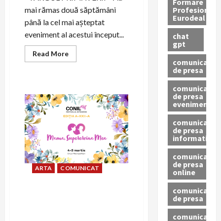
Formare
Profesionala
mai rămas două săptămâni
Eurodeal
până la cel mai așteptat
eveniment al acestui început...
chat
gpt
Read
Read More
more
comunicat
about
de presa
Mediul
antreprenorial
comunicat
își
unește
de presa
forțele
eveniment
pentru
CONIL
comunicat
FEST,
Festivalul
de presa
Integrării
informativ
comunicat
de presa
ARTA
COMUNICAT
online
comunicate
Mediul antreprenorial iși
de presa
unește forțele pentru CONIL
FEST, Festivalul Integrarii,
comunicate