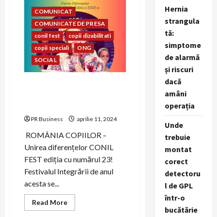
mireasă
Hernia
perfecte
COMUNICAT
strangula
COMUNICATE DE PRESA
tă:
conil fest
copii dizabilitati
simptome
copii speciali
ONG
de alarmă
SOCIAL
și riscuri
dacă
CONIL Fest 2023 –
amâni
FESTIVALUL INTEGRĂRII
operația
EDIȚIA A – XXIII-A
PR Business
aprilie 11, 2024
Unde
ROMÂNIA COPIILOR –
trebuie
Unirea diferențelor CONIL
montat
FEST ediția cu numărul 23!
corect
Festivalul Integrării de anul
detectoru
acesta se...
l de GPL
într-o
Read
Read More
more
bucătărie
about