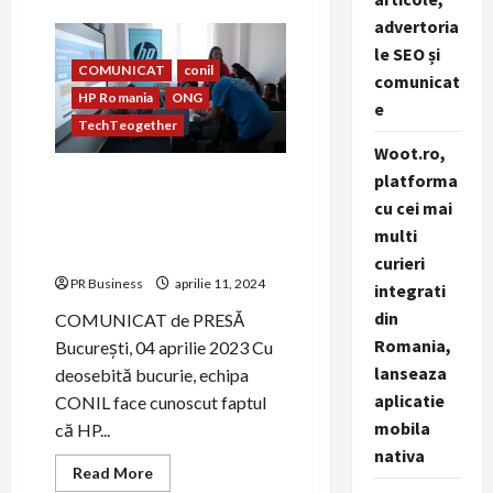
about
Avram
advertoria
Iancu
revine
le SEO și
și
COMUNICAT
conil
face
comunicat
valuri
HP Romania
ONG
e
de
bine
TechTeogether
pentru
Woot.ro,
copiii
din
platforma
Asociația CONIL și HP
cadrul
Asociației
Romania colaborează în
cu cei mai
Conil
cadrul proiectului
multi
TechTeogether
curieri
PR Business
aprilie 11, 2024
integrati
din
COMUNICAT de PRESĂ
Romania,
București, 04 aprilie 2023 Cu
lanseaza
deosebită bucurie, echipa
aplicatie
CONIL face cunoscut faptul
mobila
că HP...
nativa
Read
Read More
more