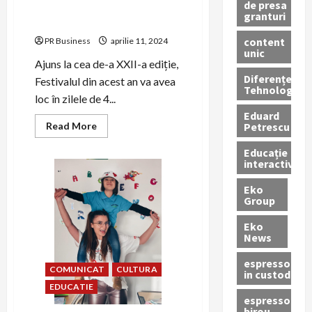
de presa
Mama, supereroina mea!
granturi
Targul Primaverii
content
PR Business
aprilie 11, 2024
unic
Ajuns la cea de-a XXII-a ediție,
Diferențe
Festivalul din acest an va avea
Tehnologice
loc în zilele de 4...
Eduard
Read
Petrescu
Read More
more
about
Educație
Mediul
interactivă
antreprenorial
iși
unește
Eko
forțele
Group
pentru
CONIL
FEST,
Eko
Festivalul
News
Integrarii,
Mama,
supereroina
espressoare
COMUNICAT
CULTURA
mea!
in custodie
Targul
EDUCATIE
Primaverii
espressor
birou