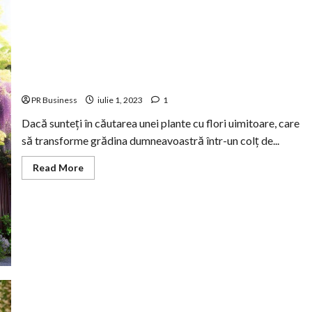
Cum să creezi un gard superb cu Glicină japoneză
PR Business
iulie 1, 2023
1
Dacă sunteți în căutarea unei plante cu flori uimitoare, care
să transforme grădina dumneavoastră într-un colț de...
Read
Read More
more
about
Cum
să
creezi
un
gard
superb
cu
Glicină
japoneză