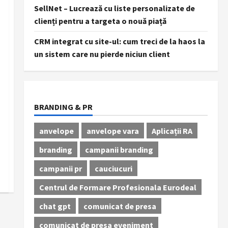
SellNet – Lucrează cu liste personalizate de
clienți pentru a targeta o nouă piață
CRM integrat cu site-ul: cum treci de la haos la
un sistem care nu pierde niciun client
BRANDING & PR
anvelope
anvelope vara
Aplicații RA
branding
campanii branding
campanii pr
cauciucuri
Centrul de Formare Profesionala Eurodeal
chat gpt
comunicat de presa
comunicat de presa eveniment