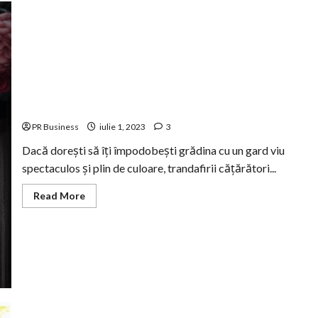
Cum să creezi un gard viu cu ajutorul trandafirilor
cățărători?
PR Business
iulie 1, 2023
3
Dacă dorești să îți împodobești grădina cu un gard viu
spectaculos și plin de culoare, trandafirii cățărători...
Read
Read More
more
about
Cum
să
creezi
un
gard
viu
cu
ajutorul
trandafirilor
cățărători?