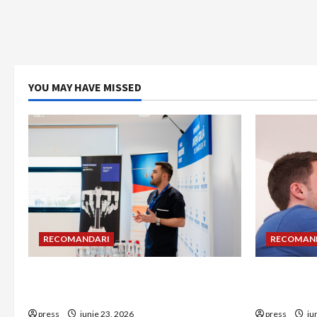
YOU MAY HAVE MISSED
RECOMANDARI
RECOMAN
Hernia strangulată: simptome de
Unde treb
alarmă și riscuri dacă amâni operația
detectorul
press
iunie 23, 2026
press
iu