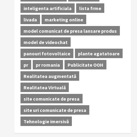
inteligenta artificiala
lista frme
livada
marketing online
model comunicat de presa lansare produs
model de videochat
panouri fotovoltaice
plante agatatoare
pr
pr romania
Publicitate OOH
Realitatea augmentată
Realitatea Virtuală
site comunicate de presa
site uri comunicate de presa
Tehnologie imersivă