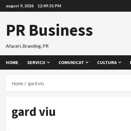
Skip
august 9, 2026
12:49:32 PM
to
content
PR Business
Afaceri, Branding, PR
HOME
SERVICII
COMUNICAT
CULTURA
Home
gard viu
gard viu