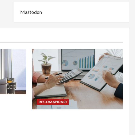
Mastodon
din
RECOMANDARI
adesea în
Cum îți poți extinde afacerea în
Bulgaria fără să renunți la firma din
România