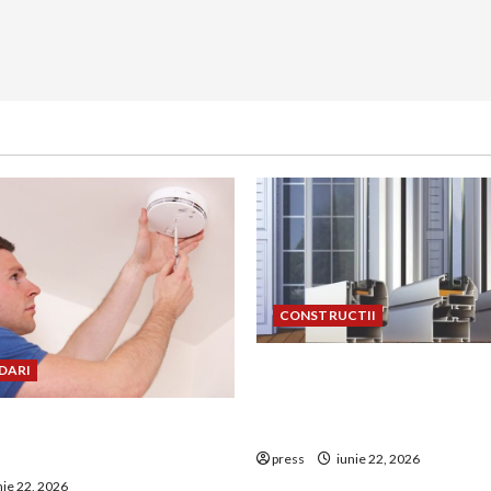
CONSTRUCTII
De ce a devenit tâmplăria 
DARI
aluminiu o opțiune aleasă 
uie montat corect
construcțiile premium
 de GPL într-o bucătărie
press
iunie 22, 2026
nie 22, 2026