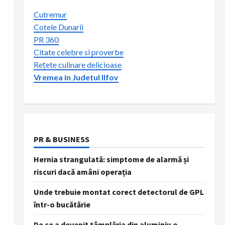
Cutremur
Cotele Dunarii
PR 360
Citate celebre si proverbe
Rețete culinare delicioase
Vremea in Judetul Ilfov
PR & BUSINESS
Hernia strangulată: simptome de alarmă și
riscuri dacă amâni operația
Unde trebuie montat corect detectorul de GPL
într-o bucătărie
De ce a devenit tâmplăria din aluminiu o