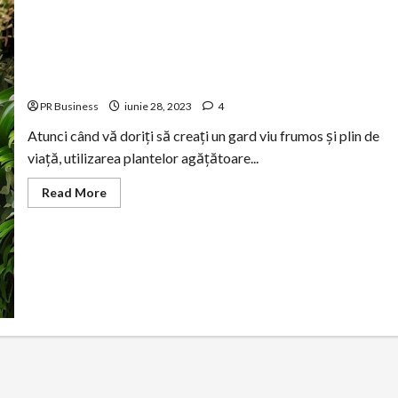
Tipuri de plante agățătoare pentru gard viu
PR Business
iunie 28, 2023
4
Atunci când vă doriți să creați un gard viu frumos și plin de
viață, utilizarea plantelor agățătoare...
Read
Read More
more
about
Tipuri
de
plante
agățătoare
pentru
gard
viu