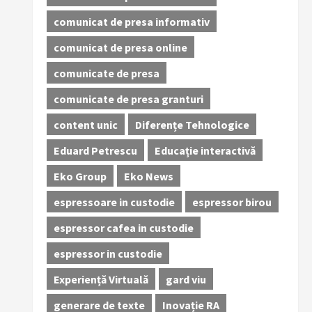
comunicat de presa informativ
comunicat de presa online
comunicate de presa
comunicate de presa granturi
content unic
Diferențe Tehnologice
Eduard Petrescu
Educație interactivă
Eko Group
Eko News
espressoare in custodie
espressor birou
espressor cafea in custodie
espressor in custodie
Experiență Virtuală
gard viu
generare de texte
Inovație RA