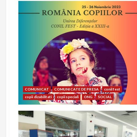
COMUNICAT
COMUNICATE DE PRESA
conil fest
copii dizabilitati
copii speciali
ONG
SOCIAL