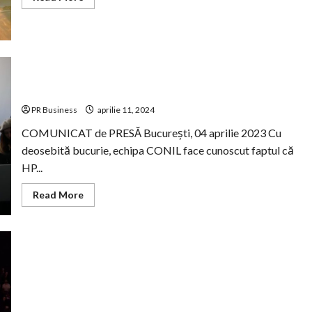
more
about
Avram
Iancu
revine
și
face
valuri
Asociația CONIL și HP Romania colaborează în cadrul
de
proiectului TechTeogether
bine
pentru
PR Business
aprilie 11, 2024
copiii
din
COMUNICAT de PRESĂ București, 04 aprilie 2023 Cu
cadrul
Asociației
deosebită bucurie, echipa CONIL face cunoscut faptul că
Conil
HP...
Read
Read More
more
about
Asociația
CONIL
și
HP
Romania
colaborează
în
cadrul
proiectului
TechTeogether