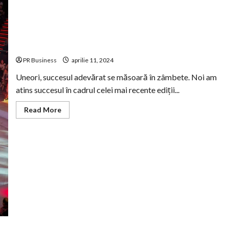
La Conil, vorbim același zâmbet!
PR Business
aprilie 11, 2024
Uneori, succesul adevărat se măsoară în zâmbete. Noi am
atins succesul în cadrul celei mai recente ediții...
Read
Read More
more
about
La
Conil,
vorbim
același
zâmbet!