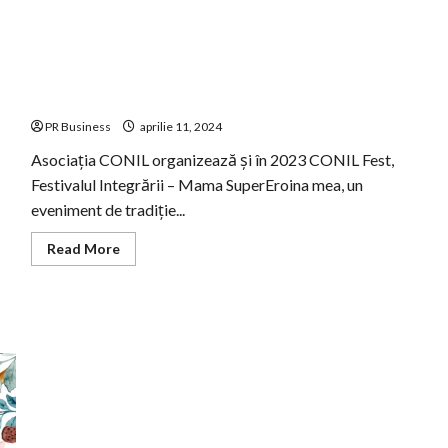
CONIL Fest, Festivalul Integrării – Mama SuperEroina
mea
PR Business
aprilie 11, 2024
Asociația CONIL organizează și în 2023 CONIL Fest,
Festivalul Integrării – Mama SuperEroina mea, un
eveniment de tradiție...
Read
Read More
more
about
CONIL
Fest,
Festivalul
Integrării
–
Mama
SuperEroina
mea
Mediul antreprenorial își unește forțele pentru CONIL
FEST, Festivalul Integrării