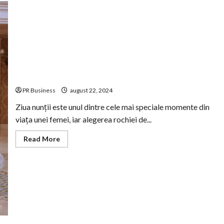
Alegerea rochiei de mireasă perfecte
PR Business
august 22, 2024
Ziua nunții este unul dintre cele mai speciale momente din
viața unei femei, iar alegerea rochiei de...
Read
Read More
more
about
Alegerea
rochiei
de
mireasă
perfecte