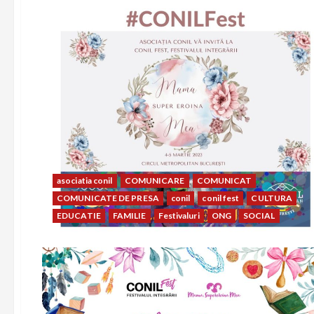
asociatia conil
COMUNICARE
COMUNICAT
COMUNICATE DE PRESA
conil
conil fest
CULTURA
EDUCATIE
FAMILIE
Festivaluri
ONG
SOCIAL