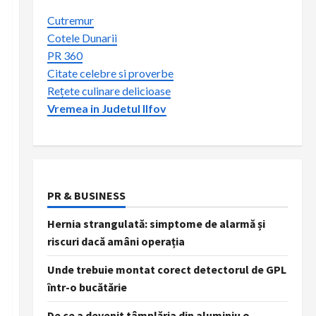
Cutremur
Cotele Dunarii
PR 360
Citate celebre si proverbe
Rețete culinare delicioase
Vremea in Judetul Ilfov
PR & BUSINESS
Hernia strangulată: simptome de alarmă și
riscuri dacă amâni operația
Unde trebuie montat corect detectorul de GPL
într-o bucătărie
De ce a devenit tâmplăria din aluminiu o