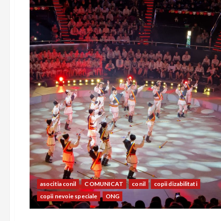
asocitia conil
COMUNICAT
conil
copii dizabilitati
copii nevoie speciale
ONG