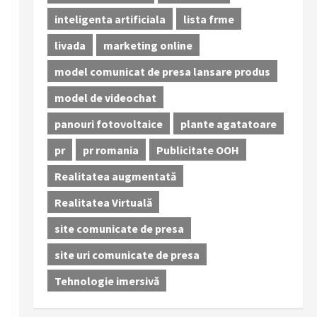
inteligenta artificiala
lista frme
livada
marketing online
model comunicat de presa lansare produs
model de videochat
panouri fotovoltaice
plante agatatoare
pr
pr romania
Publicitate OOH
Realitatea augmentată
Realitatea Virtuală
site comunicate de presa
site uri comunicate de presa
Tehnologie imersivă