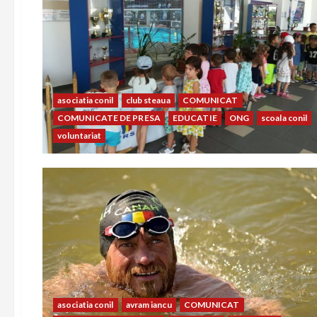
asociatia conil
club steaua
COMUNICAT
COMUNICATE DE PRESA
EDUCATIE
ONG
scoala conil
voluntariat
asociatia conil
avram iancu
COMUNICAT