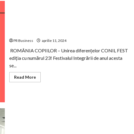
CONIL Fest 2023 – FESTIVALUL INTEGRĂRII EDIȚIA A –
XXIII-A
PR Business
aprilie 11, 2024
ROMÂNIA COPIILOR – Unirea diferențelor CONIL FEST
ediția cu numărul 23! Festivalul Integrării de anul acesta
se...
Read
Read More
more
about
CONIL
Fest
2023
–
FESTIVALUL
INTEGRĂRII
EDIȚIA
A
–
XXIII-
A
Prietenia dintre copiii Clubului Sportiv Steaua București