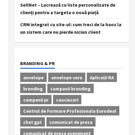
SellNet – Lucrează cu liste personalizate de
clienți pentru a targeta o nouă piață
CRM integrat cu site-ul: cum treci de la haos la
un sistem care nu pierde niciun client
BRANDING & PR
anvelope
anvelope vara
Aplicații RA
branding
campanii branding
campanii pr
cauciucuri
Centrul de Formare Profesionala Eurodeal
chat gpt
comunicat de presa
comunicat de presa eveniment