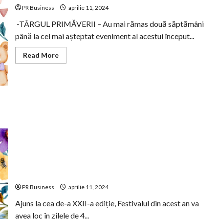
PR Business
aprilie 11, 2024
-TÂRGUL PRIMĂVERII – Au mai rămas două săptămâni
până la cel mai așteptat eveniment al acestui început...
Read
Read More
more
about
Mediul
antreprenorial
își
unește
forțele
pentru
CONIL
FEST,
Festivalul
Integrării
Mediul antreprenorial iși unește forțele pentru CONIL
FEST, Festivalul Integrarii, Mama, supereroina mea!
Targul Primaverii
PR Business
aprilie 11, 2024
Ajuns la cea de-a XXII-a ediție, Festivalul din acest an va
avea loc în zilele de 4...