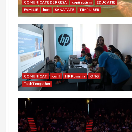
COMUNICATE DE PRESA
copii autism
EDUCATIE
FAMILIE
inot
SANATATE
TIMP LIBER
COMUNICAT
conil
HP Romania
ONG
TechTeogether