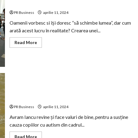
și copiii Școlii și Asociației Conil
PR Business
aprilie 11, 2024
Oamenii vorbesc si își doresc “să schimbe lumea”, dar cum
arată acest lucru în realitate? Crearea unei...
Read
Read More
more
about
Prietenia
dintre
copiii
Clubului
Sportiv
Steaua
București
și
copiii
Avram Iancu revine și face valuri de bine pentru copiii
Școlii
și
din cadrul Asociației Conil
Asociației
Conil
PR Business
aprilie 11, 2024
Avram Iancu revine și face valuri de bine, pentru a susține
cauza copiilor cu autism din cadrul...
Read
Read More