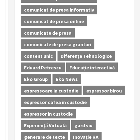
comunicat de presa informativ
comunicat de presa online
comunicate de presa
comunicate de presa granturi
content unic
Diferențe Tehnologice
Eduard Petrescu
Educație interactivă
Eko Group
Eko News
espressoare in custodie
espressor birou
espressor cafea in custodie
espressor in custodie
Experiență Virtuală
gard viu
generare de texte
Inovație RA