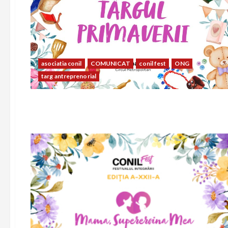
asociatia conil
COMUNICAT
conil fest
ONG
targ antreprenorial