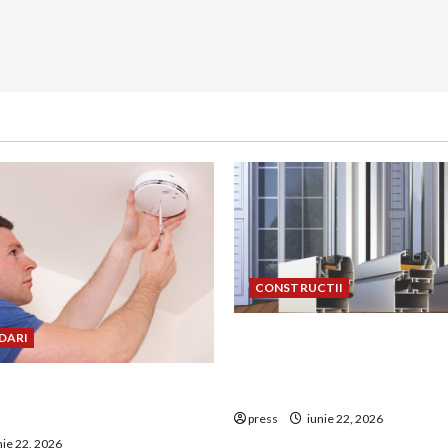
CONSTRUCTII
De ce a devenit tâmplăria 
DARI
aluminiu o opțiune aleasă 
uie montat corect
construcțiile premium
 de GPL într-o bucătărie
press
iunie 22, 2026
nie 22, 2026