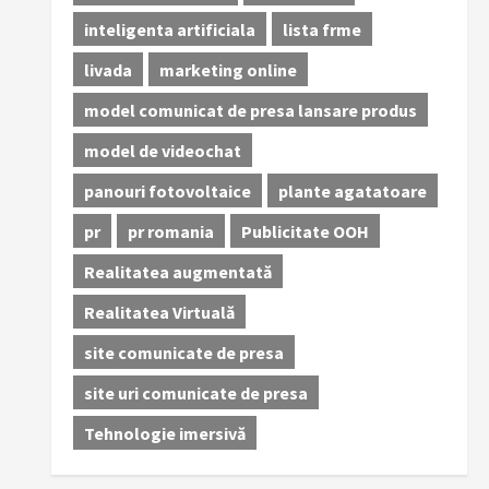
inteligenta artificiala
lista frme
livada
marketing online
model comunicat de presa lansare produs
model de videochat
panouri fotovoltaice
plante agatatoare
pr
pr romania
Publicitate OOH
Realitatea augmentată
Realitatea Virtuală
site comunicate de presa
site uri comunicate de presa
Tehnologie imersivă