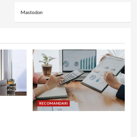
Mastodon
din
RECOMANDARI
adesea în
Cum îți poți extinde afacerea în
Bulgaria fără să renunți la firma din
România