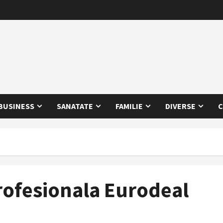
BUSINESS
SANATATE
FAMILIE
DIVERSE
C
rofesionala Eurodeal