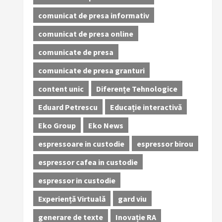
comunicat de presa informativ
comunicat de presa online
comunicate de presa
comunicate de presa granturi
content unic
Diferențe Tehnologice
Eduard Petrescu
Educație interactivă
Eko Group
Eko News
espressoare in custodie
espressor birou
espressor cafea in custodie
espressor in custodie
Experiență Virtuală
gard viu
generare de texte
Inovație RA