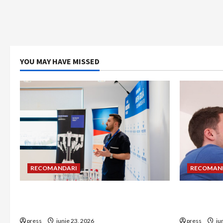
YOU MAY HAVE MISSED
RECOMANDARI
RECOMAN
Hernia strangulată: simptome de
Unde treb
alarmă și riscuri dacă amâni operația
detectorul
press
iunie 23, 2026
press
iu