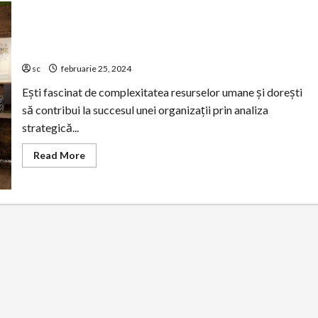
Descoperă potențialul tău de Analist Resurse Umane cu
Centrul de Formare Profesionala Eurodeal!
sc
februarie 25, 2024
Ești fascinat de complexitatea resurselor umane și dorești
să contribui la succesul unei organizații prin analiza
strategică...
Read
Read More
more
about
Descoperă
potențialul
tău
de
Analist
Resurse
Umane
cu
Centrul
de
Formare
Profesionala
Eurodeal!