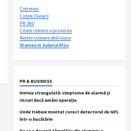
Cutremur
Cotele Dunarii
PR 360
Citate celebre si proverbe
Rețete culinare delicioase
Vremea in Judetul Ilfov
PR & BUSINESS
Hernia strangulată: simptome de alarmă și
riscuri dacă amâni operația
Unde trebuie montat corect detectorul de GPL
într-o bucătărie
De ce a devenit tâmplăria din aluminiu o