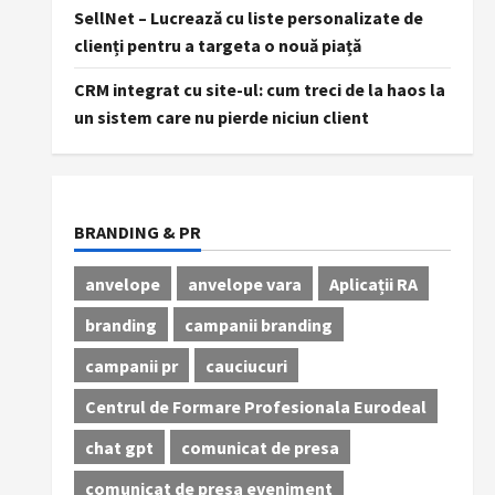
SellNet – Lucrează cu liste personalizate de
clienți pentru a targeta o nouă piață
CRM integrat cu site-ul: cum treci de la haos la
un sistem care nu pierde niciun client
BRANDING & PR
anvelope
anvelope vara
Aplicații RA
branding
campanii branding
campanii pr
cauciucuri
Centrul de Formare Profesionala Eurodeal
chat gpt
comunicat de presa
comunicat de presa eveniment