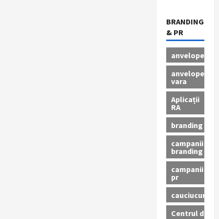
BRANDING
& PR
anvelope
anvelope
vara
Aplicații
RA
branding
campanii
branding
campanii
pr
cauciucuri
Centrul de