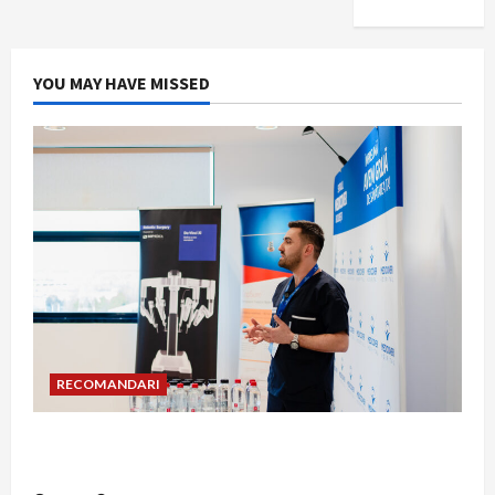
YOU MAY HAVE MISSED
RECOMANDARI
Hernia strangulată: simptome de alarmă și
riscuri dacă amâni operația