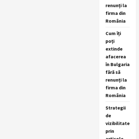
renunți la
firma din
România
Cum îți
poți
extinde
afacerea
în Bulgaria
fără să
renunți la
firma din
România
Strategii
de
vizibilitate
prin
articole,