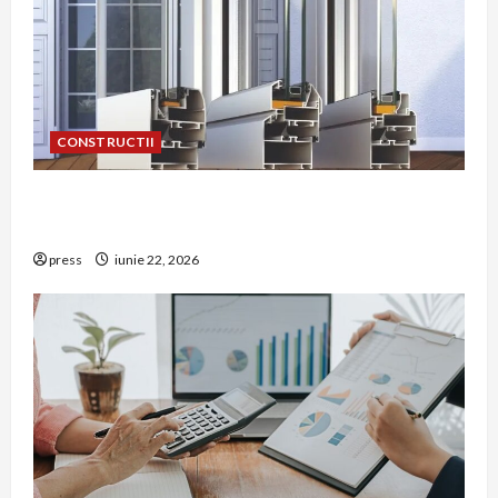
CONSTRUCTII
De ce a devenit tâmplăria din aluminiu o
opțiune aleasă adesea în construcțiile premium
press
iunie 22, 2026