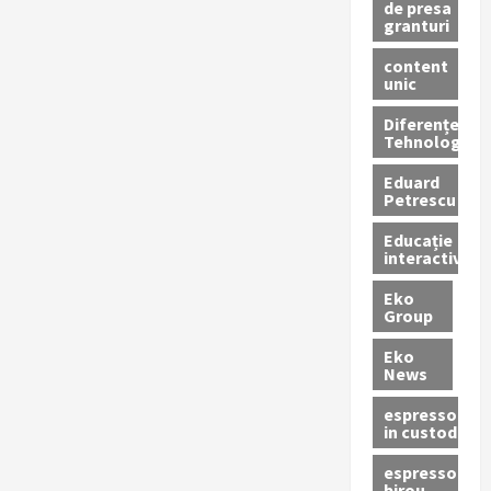
de presa
granturi
content
unic
Diferențe
Tehnologice
Eduard
Petrescu
Educație
interactivă
Eko
Group
Eko
News
espressoare
in custodie
espressor
birou