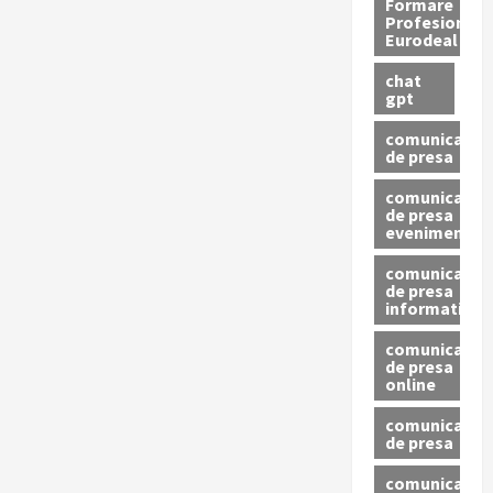
Formare
Profesionala
Eurodeal
chat
gpt
comunicat
de presa
comunicat
de presa
eveniment
comunicat
de presa
informativ
comunicat
de presa
online
comunicate
de presa
comunicate