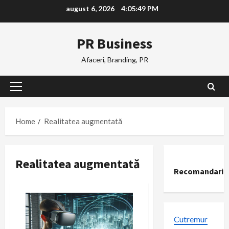
Skip
august 6, 2026
4:05:50 PM
to
content
PR Business
Afaceri, Branding, PR
Primary
Menu
Home
Realitatea augmentată
Realitatea augmentată
Recomandari
Cutremur