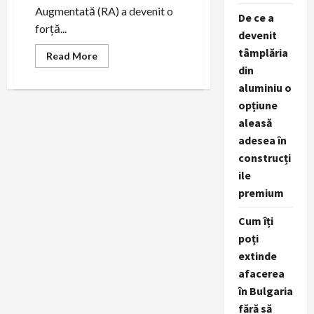
Augmentată (RA) a devenit o
De ce a
forță...
devenit
tâmplăria
Read
Read More
more
din
about
Realitatea
aluminiu o
Augmentată
opțiune
–
Viitorul
aleasă
Aici!
adesea în
construcți
ile
premium
Cum îți
poți
extinde
afacerea
în Bulgaria
fără să