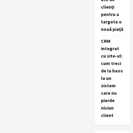
clienți
pentru a
targeta o
nouă piață
CRM
integrat
cu site-ul:
cum treci
de la haos
la un
sistem
care nu
pierde
niciun
client