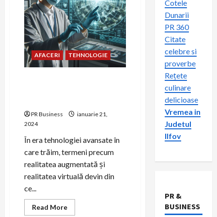
Cotele
Dunarii
PR 360
Citate
celebre si
AFACERI
TEHNOLOGIE
proverbe
Rețete
Realitatea Augmentată și
culinare
Realitatea Virtuală în
delicioase
Detaliu
Vremea in
PR Business
ianuarie 21,
Judetul
2024
Ilfov
În era tehnologiei avansate în
care trăim, termeni precum
realitatea augmentată și
realitatea virtuală devin din
ce...
PR &
BUSINESS
Read
Read More
more