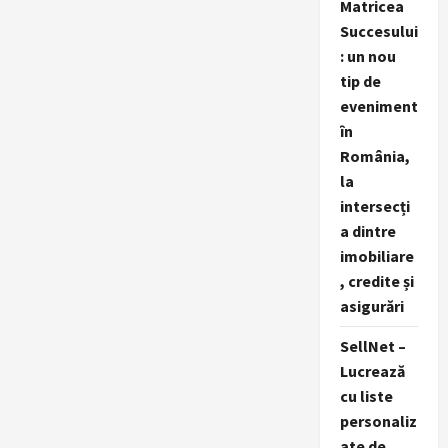
Matricea
Succesului
: un nou
tip de
eveniment
în
România,
la
intersecți
a dintre
imobiliare
, credite și
asigurări
SellNet –
Lucrează
cu liste
personaliz
ate de