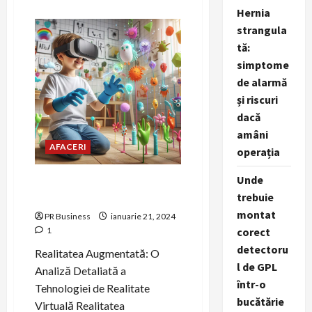
about
Hernia
Realitatea
Augmentată
strangula
și
Realitatea
tă:
Virtuală
în
simptome
Detaliu
de alarmă
și riscuri
dacă
amâni
AFACERI
operația
Unde
Realitatea Augmentată –
trebuie
Viitorul Aici!
montat
PR Business
ianuarie 21, 2024
corect
1
detectoru
Realitatea Augmentată: O
l de GPL
Analiză Detaliată a
într-o
Tehnologiei de Realitate
bucătărie
Virtuală Realitatea