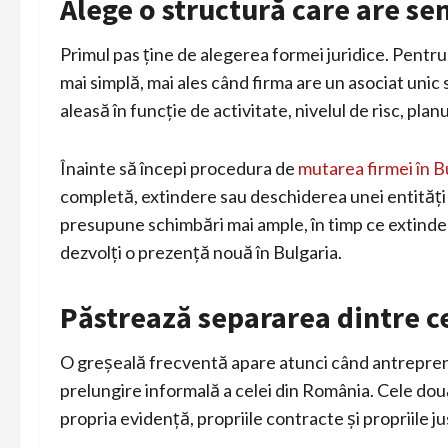
Alege o structură care are se
Primul pas ține de alegerea formei juridice. Pentr
mai simplă, mai ales când firma are un asociat uni
aleasă în funcție de activitate, nivelul de risc, plan
Înainte să începi procedura de
mutarea firmei în B
completă, extindere sau deschiderea unei entități
presupune schimbări mai ample, în timp ce extinder
dezvolți o prezență nouă în Bulgaria.
Păstrează separarea dintre c
O greșeală frecventă apare atunci când antrepreno
prelungire informală a celei din România. Cele două
propria evidență, propriile contracte și propriile ju