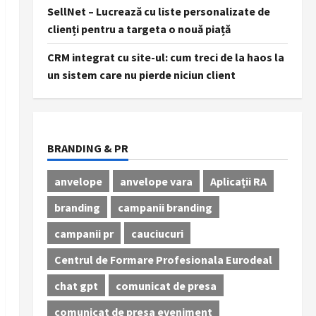
SellNet – Lucrează cu liste personalizate de
clienți pentru a targeta o nouă piață
CRM integrat cu site-ul: cum treci de la haos la
un sistem care nu pierde niciun client
BRANDING & PR
anvelope
anvelope vara
Aplicații RA
branding
campanii branding
campanii pr
cauciucuri
Centrul de Formare Profesionala Eurodeal
chat gpt
comunicat de presa
comunicat de presa eveniment