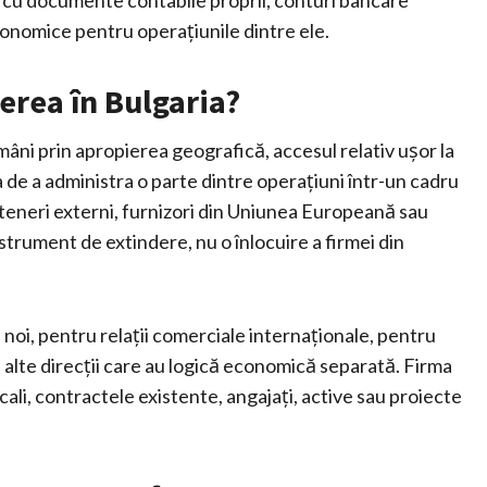
, cu documente contabile proprii, conturi bancare
economice pentru operațiunile dintre ele.
erea în Bulgaria?
âni prin apropierea geografică, accesul relativ ușor la
 de a administra o parte dintre operațiuni într-un cadru
arteneri externi, furnizori din Uniunea Europeană sau
nstrument de extindere, nu o înlocuire a firmei din
i noi, pentru relații comerciale internaționale, pentru
u alte direcții care au logică economică separată. Firma
ali, contractele existente, angajați, active sau proiecte