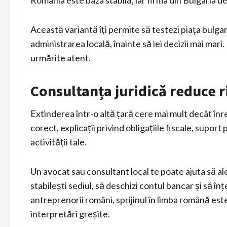
România este baza stabilă, iar firma din Bulgaria d
Această variantă îți permite să testezi piața bulgar
administrarea locală, înainte să iei decizii mai mari.
urmărite atent.
Consultanța juridică reduce r
Extinderea într-o altă țară cere mai mult decât înr
corect, explicații privind obligațiile fiscale, supor
activității tale.
Un avocat sau consultant local te poate ajuta să a
stabilești sediul, să deschizi contul bancar și să în
antreprenorii români, sprijinul în limba română es
interpretări greșite.