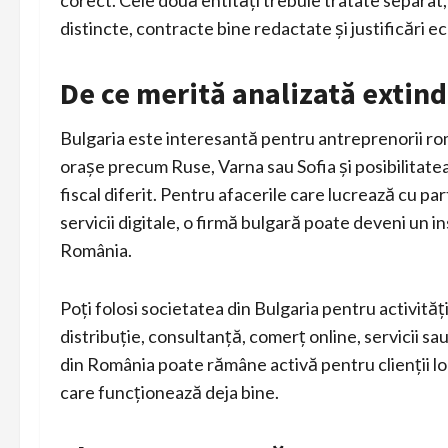
corect. Cele două entități trebuie tratate separat
distincte, contracte bine redactate și justificări 
De ce merită analizată extind
Bulgaria este interesantă pentru antreprenorii rom
orașe precum Ruse, Varna sau Sofia și posibilitatea
fiscal diferit. Pentru afacerile care lucrează cu p
servicii digitale, o firmă bulgară poate deveni un i
România.
Poți folosi societatea din Bulgaria pentru activităț
distribuție, consultanță, comerț online, servicii sa
din România poate rămâne activă pentru clienții loc
care funcționează deja bine.