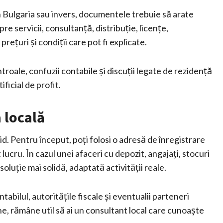
 Bulgaria sau invers, documentele trebuie să arate
re servicii, consultanță, distribuție, licențe,
rețuri și condiții care pot fi explicate.
troale, confuzii contabile și discuții legate de rezidență
ficial de profit.
 locală
id. Pentru început, poți folosi o adresă de înregistrare
lucru. În cazul unei afaceri cu depozit, angajați, stocuri
soluție mai solidă, adaptată activității reale.
tabilul, autoritățile fiscale și eventualii parteneri
ne, rămâne util să ai un consultant local care cunoaște