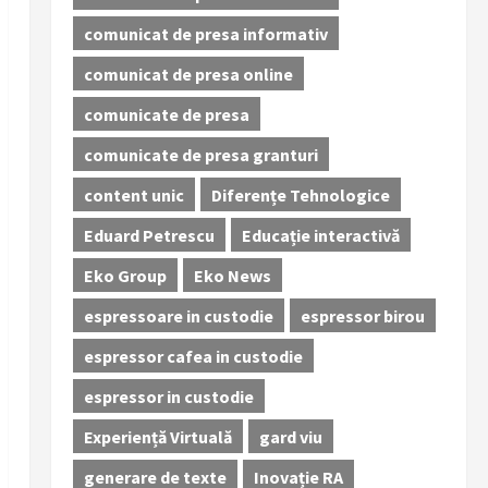
comunicat de presa informativ
comunicat de presa online
comunicate de presa
comunicate de presa granturi
content unic
Diferențe Tehnologice
Eduard Petrescu
Educație interactivă
Eko Group
Eko News
espressoare in custodie
espressor birou
espressor cafea in custodie
espressor in custodie
Experiență Virtuală
gard viu
generare de texte
Inovație RA