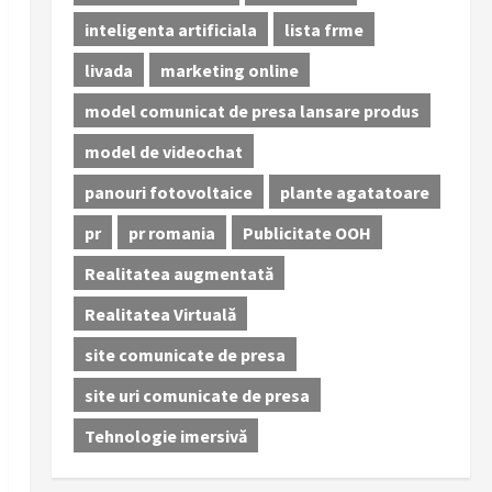
inteligenta artificiala
lista frme
livada
marketing online
model comunicat de presa lansare produs
model de videochat
panouri fotovoltaice
plante agatatoare
pr
pr romania
Publicitate OOH
Realitatea augmentată
Realitatea Virtuală
site comunicate de presa
site uri comunicate de presa
Tehnologie imersivă