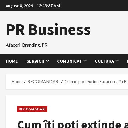
Skip
august 8, 2026
12:43:38 AM
to
content
PR Business
Afaceri, Branding, PR
HOME
SERVICII
COMUNICAT
CULTURA
Home
RECOMANDARI
Cum îți poți extinde afacerea în B
RECOMANDARI
Cum îți poți extinde 