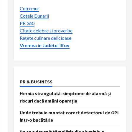
Cutremur
Cotele Dunarii
PR 360
Citate celebre si proverbe
Rețete culinare delicioase
Vremea in Judetul Ilfov
PR & BUSINESS
Hernia strangulată: simptome de alarmă și
riscuri dacă amâni operația
Unde trebuie montat corect detectorul de GPL
într-o bucătărie
De ce a devenit tâmplăria din aluminiu o