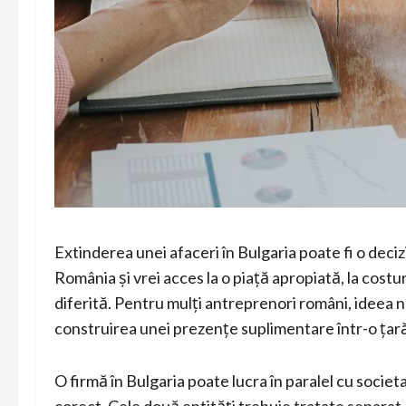
Extinderea unei afaceri în Bulgaria poate fi o decizi
România și vrei acces la o piață apropiată, la costur
diferită. Pentru mulți antreprenori români, ideea nu
construirea unei prezențe suplimentare într-o țar
O firmă în Bulgaria poate lucra în paralel cu socie