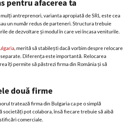
ns pentru afacerea ta
u mulți antreprenori, varianta apropiată de SRL este cea
c sau un număr redus de parteneri. Structura trebuie
urile de dezvoltare și modul în care vei încasa veniturile.
ulgaria
, merită să stabilești dacă vorbim despre relocare
 separate. Diferența este importantă. Relocarea
ea îți permite să păstrezi firma din România și să
ele două firme
rul tratează firma din Bulgaria ca pe o simplă
 societăți pot colabora, însă fiecare trebuie să aibă
stificări comerciale.