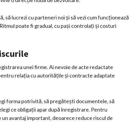
evine o direcție nouă de dezvoltare.
ă, să lucrezi cu parteneri noi și să vezi cum funcționează
 Ritmul poate fi gradual, cu pași controlați și costuri
iscurile
egistrarea unei firme. Ai nevoie de acte redactate
t pentru relația cu autoritățile și contracte adaptate
legi forma potrivită, să pregătești documentele, să
țelegi ce obligații apar după înregistrare. Pentru
te un avantaj important, deoarece reduce riscul de