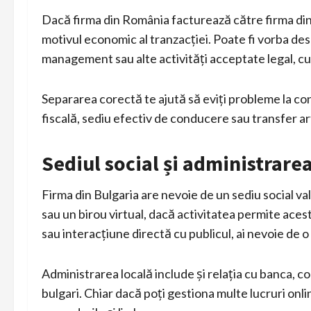
Dacă firma din România facturează către firma din
motivul economic al tranzacției. Poate fi vorba desp
management sau alte activități acceptate legal, cu p
Separarea corectă te ajută să eviți probleme la con
fiscală, sediu efectiv de conducere sau transfer arti
Sediul social și administrarea
Firma din Bulgaria are nevoie de un sediu social val
sau un birou virtual, dacă activitatea permite acest 
sau interacțiune directă cu publicul, ai nevoie de o 
Administrarea locală include și relația cu banca, con
bulgari. Chiar dacă poți gestiona multe lucruri onli