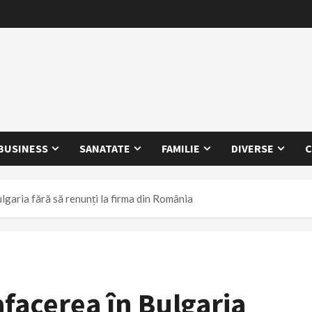
BUSINESS
SANATATE
FAMILIE
DIVERSE
C
ulgaria fără să renunți la firma din România
afacerea în Bulgaria