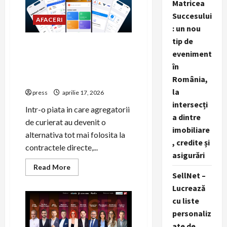
Matricea
să
renunți
Succesului
AFACERI
la
firma
: un nou
din
tip de
România
Woot.ro, platforma cu cei
eveniment
mai multi curieri integrati
în
din Romania, lanseaza
aplicatie mobila nativa
România,
la
press
aprilie 17, 2026
intersecți
Intr-o piata in care agregatorii
a dintre
de curierat au devenit o
imobiliare
alternativa tot mai folosita la
, credite și
contractele directe,...
asigurări
Read
Read More
more
SellNet –
about
Lucrează
Woot.ro,
platforma
cu liste
cu
cei
personaliz
mai
multi
ate de