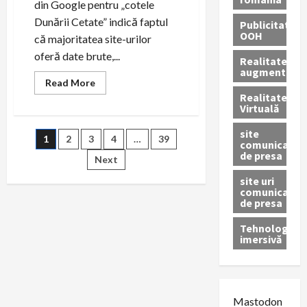
din Google pentru „cotele
Dunării Cetate” indică faptul
Publicitate
OOH
că majoritatea site-urilor
oferă date brute,...
Realitatea
augmentată
Read
Read More
more
Realitatea
about
Virtuală
Cotele
Dunării
la
site
Paginație
1
2
3
4
…
39
Cetate
comunicate
în
de presa
2026:
Next
articole
nivelul
apei
site uri
azi,
comunicate
grafic
de presa
și
schimbări
sezoniere
Tehnologie
imersivă
Mastodon