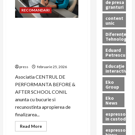
de presa
în
granturi
oraș
RECOMANDARI
content
unic
Tehnologie cu suflet:
Asociatia CONIL a facut
Diferențe
Tehnologice
pasul spre digitalizare prin
PNRR pentru a fi mai
Eduard
aproape de copiii cu nevoi
Petrescu
speciale
Educație
press
februarie 25, 2026
interactivă
Asociatia CENTRUL DE
Eko
PERFORMANTA BEFORE &
Group
AFTER SCHOOL CONIL
Eko
anunta cu bucurie si
News
recunostinta apropierea de
espressoare
finalizarea...
in custodie
Read
Read More
espressor
more
birou
about