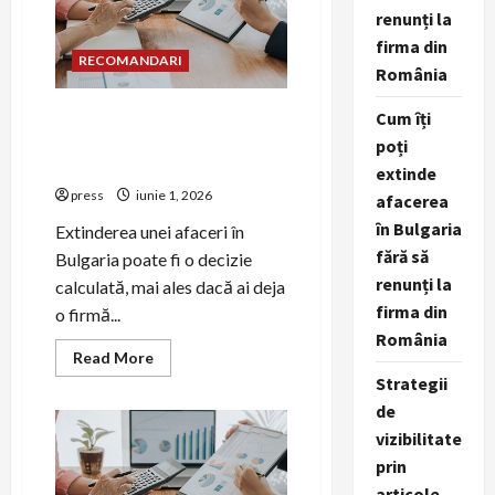
din
renunți la
aluminiu
o
firma din
opțiune
RECOMANDARI
aleasă
România
adesea
în
construcțiile
Cum îți poți extinde afacerea
Cum îți
premium
în Bulgaria fără să renunți la
poți
firma din România
extinde
press
iunie 1, 2026
afacerea
în Bulgaria
Extinderea unei afaceri în
fără să
Bulgaria poate fi o decizie
renunți la
calculată, mai ales dacă ai deja
firma din
o firmă...
România
Read
Read More
more
Strategii
about
Cum
de
îți
poți
vizibilitate
extinde
prin
afacerea
în
articole,