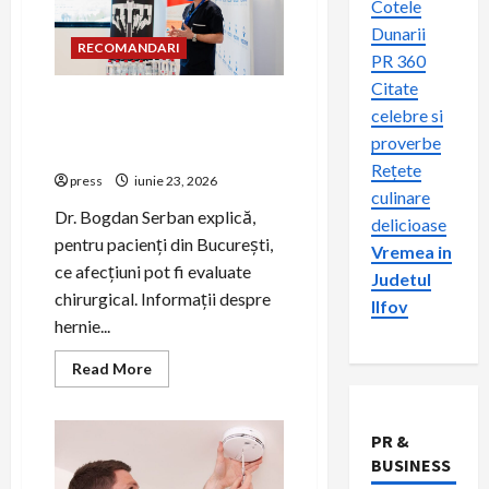
Cotele
Dunarii
RECOMANDARI
PR 360
Citate
Hernia strangulată:
celebre si
simptome de alarmă și
proverbe
riscuri dacă amâni operația
Rețete
press
iunie 23, 2026
culinare
Dr. Bogdan Serban explică,
delicioase
pentru pacienți din București,
Vremea in
ce afecțiuni pot fi evaluate
Judetul
chirurgical. Informații despre
Ilfov
hernie...
Read
Read More
more
about
Hernia
strangulată:
PR &
simptome
de
BUSINESS
alarmă