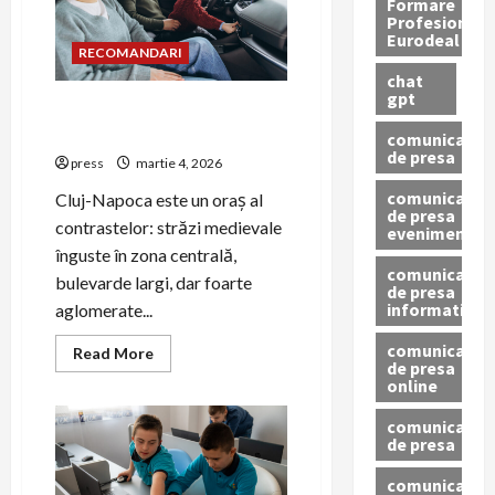
Formare
treci
Profesionala
de
Eurodeal
la
RECOMANDARI
haos
la
chat
un
gpt
sistem
Închirieri auto Cluj-Napoca:
care
ce mașină alegi în oraș
nu
comunicat
pierde
de presa
press
martie 4, 2026
niciun
client
comunicat
Cluj-Napoca este un oraș al
de presa
contrastelor: străzi medievale
eveniment
înguste în zona centrală,
comunicat
bulevarde largi, dar foarte
de presa
informativ
aglomerate...
comunicat
Read
Read More
de presa
more
about
online
Închirieri
auto
comunicate
Cluj-
de presa
Napoca:
ce
mașină
comunicate
alegi