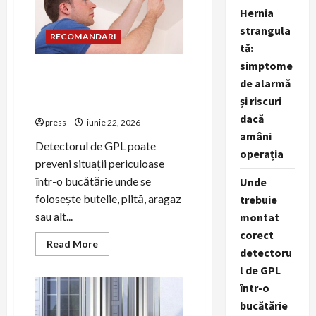
și
riscuri
Hernia
dacă
strangula
amâni
RECOMANDARI
operația
tă:
simptome
Unde trebuie montat corect
de alarmă
detectorul de GPL într-o
și riscuri
bucătărie
dacă
press
iunie 22, 2026
amâni
Detectorul de GPL poate
operația
preveni situații periculoase
într-o bucătărie unde se
Unde
folosește butelie, plită, aragaz
trebuie
sau alt...
montat
corect
Read
Read More
detectoru
more
about
l de GPL
Unde
trebuie
într-o
montat
corect
bucătărie
detectorul