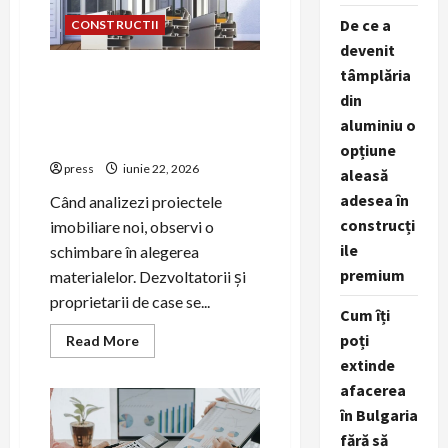
de
GPL
De ce a
CONSTRUCTII
într-
devenit
o
bucătărie
tâmplăria
De ce a devenit tâmplăria din
aluminiu o opțiune aleasă
din
adesea în construcțiile
aluminiu o
premium
opțiune
press
iunie 22, 2026
aleasă
adesea în
Când analizezi proiectele
construcți
imobiliare noi, observi o
ile
schimbare în alegerea
premium
materialelor. Dezvoltatorii și
proprietarii de case se...
Cum îți
poți
Read
Read More
more
extinde
about
De
afacerea
ce
a
în Bulgaria
devenit
tâmplăria
fără să