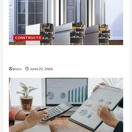
CONSTRUCTII
De ce a devenit tâmplăria din aluminiu o
opțiune aleasă adesea în construcțiile premium
press
iunie 22, 2026