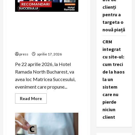
curieri
RECOMANDARI
integrati
clienți
din
pentru a
Romania,
lanseaza
Matricea Succesului: un nou
targeta o
aplicatie
tip de eveniment în
mobila
nouă piață
nativa
România, la intersecția
dintre imobiliare, credite și
CRM
asigurări
integrat
press
aprilie 17, 2026
cu site-ul:
Pe 22 aprilie 2026, la Hotel
cum treci
Ramada North Bucharest, va
de la haos
avea loc Matricea Succesului,
la un
eveniment care propune...
sistem
care nu
Read
Read More
pierde
more
about
niciun
Matricea
Succesului:
client
un
nou
tip
de