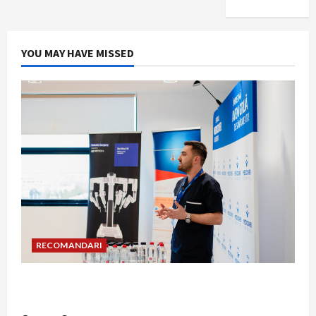
YOU MAY HAVE MISSED
RECOMANDARI
Hernia strangulată: simptome de alarmă și
riscuri dacă amâni operația