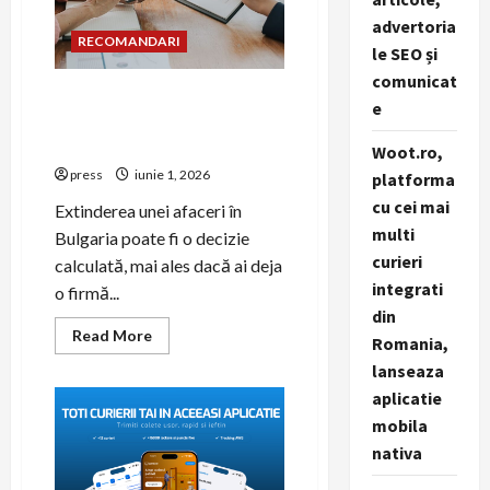
Bulgaria
fără
advertoria
să
RECOMANDARI
renunți
le SEO și
la
firma
comunicat
din
Cum îți poți extinde afacerea
e
România
în Bulgaria fără să renunți la
firma din România
Woot.ro,
press
iunie 1, 2026
platforma
cu cei mai
Extinderea unei afaceri în
multi
Bulgaria poate fi o decizie
curieri
calculată, mai ales dacă ai deja
integrati
o firmă...
din
Read
Read More
Romania,
more
about
lanseaza
Cum
îți
aplicatie
poți
mobila
extinde
afacerea
nativa
în
Bulgaria
fără