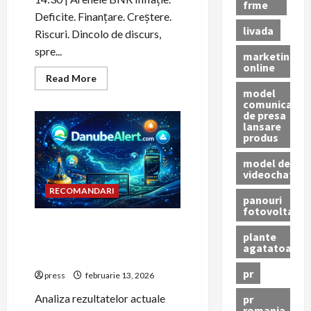
frme
Deficite. Finanțare. Creștere.
livada
Riscuri. Dincolo de discurs,
spre...
marketing
online
Read
Read More
more
model
about
comunicat
România
de presa
de
lansare
facto:
realități
produs
și
perspective
model de
2026
videochat
RECOMANDARI
panouri
fotovoltaice
Cotele Dunării la Cetate în
plante
2026: nivelul apei azi, grafic
agatatoare
și schimbări sezoniere
pr
press
februarie 13, 2026
Analiza rezultatelor actuale
pr
romania