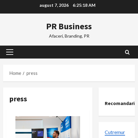
Skip
august 7, 2026
6:25:19 AM
to
content
PR Business
Afaceri, Branding, PR
Primary
Menu
Home
press
press
Recomandari
Cutremur