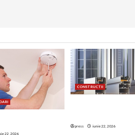
CONSTRUCTII
De ce a devenit tâmplăria 
DARI
aluminiu o opțiune aleasă 
uie montat corect
construcțiile premium
 de GPL într-o bucătărie
press
iunie 22, 2026
nie 22, 2026