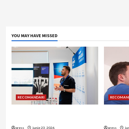
YOU MAY HAVE MISSED
RECOMANDARI
RECOMAN
Hernia strangulată: simptome de
Unde treb
alarmă și riscuri dacă amâni operația
detectorul
press
iunie 23, 2026
press
iu