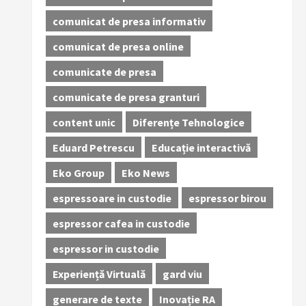
comunicat de presa informativ
comunicat de presa online
comunicate de presa
comunicate de presa granturi
content unic
Diferențe Tehnologice
Eduard Petrescu
Educație interactivă
Eko Group
Eko News
espressoare in custodie
espressor birou
espressor cafea in custodie
espressor in custodie
Experiență Virtuală
gard viu
generare de texte
Inovație RA