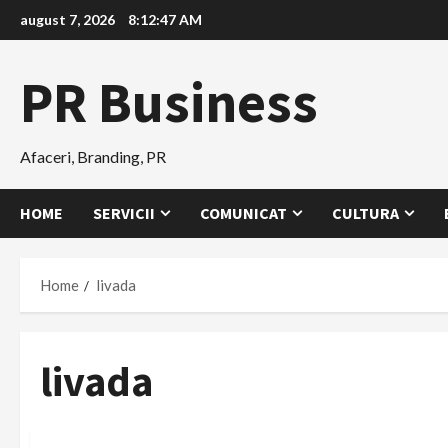
Skip
august 7, 2026
8:12:48 AM
to
content
PR Business
Afaceri, Branding, PR
HOME
SERVICII
COMUNICAT
CULTURA
Home
livada
livada