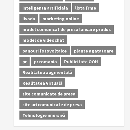
inteligenta artificiala
lista frme
livada
marketing online
model comunicat de presa lansare produs
model de videochat
panouri fotovoltaice
plante agatatoare
pr
pr romania
Publicitate OOH
Realitatea augmentată
Realitatea Virtuală
site comunicate de presa
site uri comunicate de presa
Tehnologie imersivă