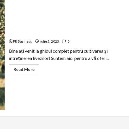
Ghid complet pentru cultivarea și întreținerea livezilor
PR Business
iulie 2, 2023
0
Bine ați venit la ghidul complet pentru cultivarea și
întreținerea livezilor! Suntem aici pentru a vă oferi...
Read
Read More
more
about
Ghid
complet
pentru
cultivarea
și
întreținerea
livezilor