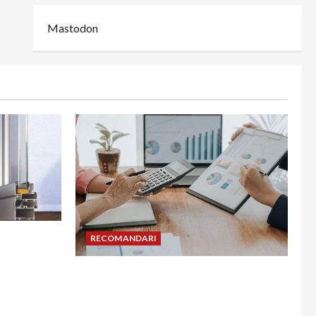
Mastodon
din
RECOMANDARI
adesea în
Cum îți poți extinde afacerea în
Bulgaria fără să renunți la firma din
România