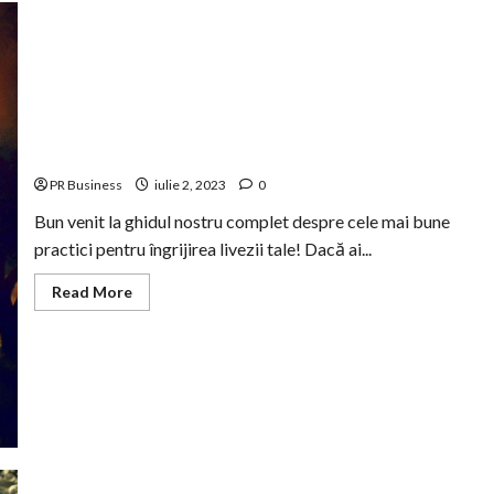
Cele mai bune practici pentru îngrijirea livezii
PR Business
iulie 2, 2023
0
Bun venit la ghidul nostru complet despre cele mai bune
practici pentru îngrijirea livezii tale! Dacă ai...
Read
Read More
more
about
Cele
mai
bune
practici
pentru
îngrijirea
livezii