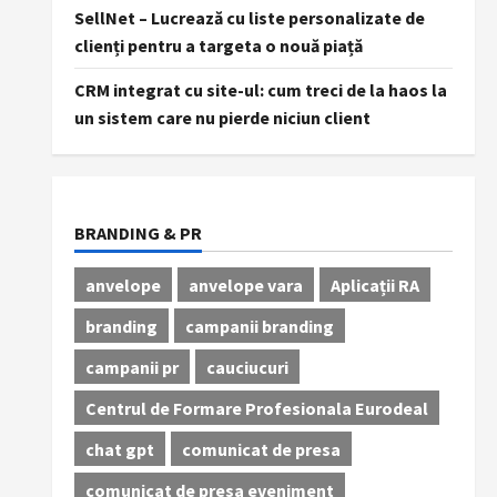
SellNet – Lucrează cu liste personalizate de
clienți pentru a targeta o nouă piață
CRM integrat cu site-ul: cum treci de la haos la
un sistem care nu pierde niciun client
BRANDING & PR
anvelope
anvelope vara
Aplicații RA
branding
campanii branding
campanii pr
cauciucuri
Centrul de Formare Profesionala Eurodeal
chat gpt
comunicat de presa
comunicat de presa eveniment