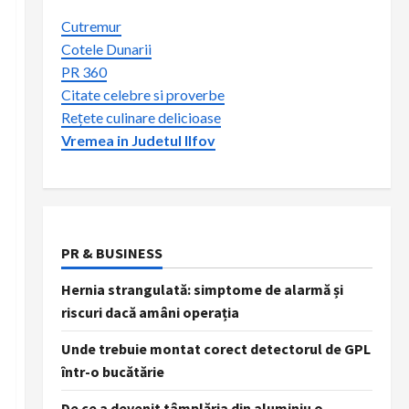
Cutremur
Cotele Dunarii
PR 360
Citate celebre si proverbe
Rețete culinare delicioase
Vremea in Judetul Ilfov
PR & BUSINESS
Hernia strangulată: simptome de alarmă și
riscuri dacă amâni operația
Unde trebuie montat corect detectorul de GPL
într-o bucătărie
De ce a devenit tâmplăria din aluminiu o