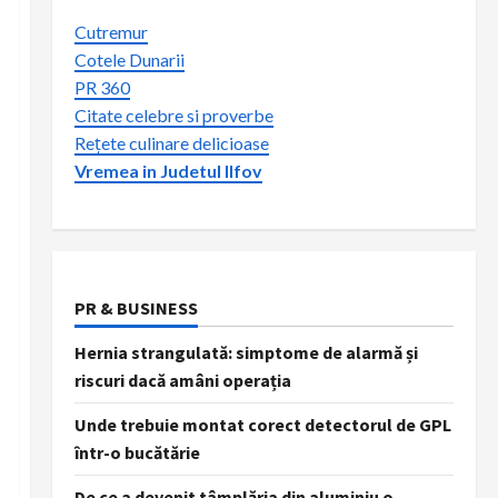
Cutremur
Cotele Dunarii
PR 360
Citate celebre si proverbe
Rețete culinare delicioase
Vremea in Judetul Ilfov
PR & BUSINESS
Hernia strangulată: simptome de alarmă și
riscuri dacă amâni operația
Unde trebuie montat corect detectorul de GPL
într-o bucătărie
De ce a devenit tâmplăria din aluminiu o