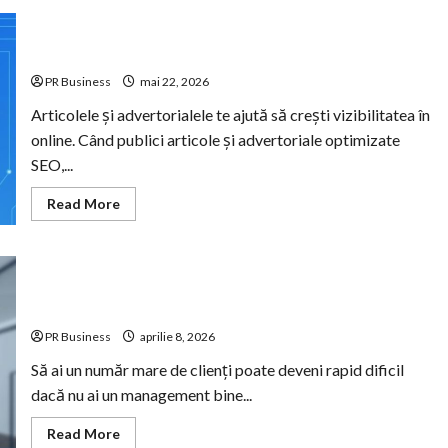
Strategii de vizibilitate prin articole, advertoriale SEO
și comunicate
PR Business
mai 22, 2026
Articolele și advertorialele te ajută să crești vizibilitatea în
online. Când publici articole și advertoriale optimizate
SEO,...
Read
Read More
more
about
Strategii
de
vizibilitate
prin
SellNet – Lucrează cu liste personalizate de clienți
articole,
pentru a targeta o nouă piață
advertoriale
SEO
PR Business
aprilie 8, 2026
și
comunicate
Să ai un număr mare de clienți poate deveni rapid dificil
dacă nu ai un management bine...
Read
Read More
more