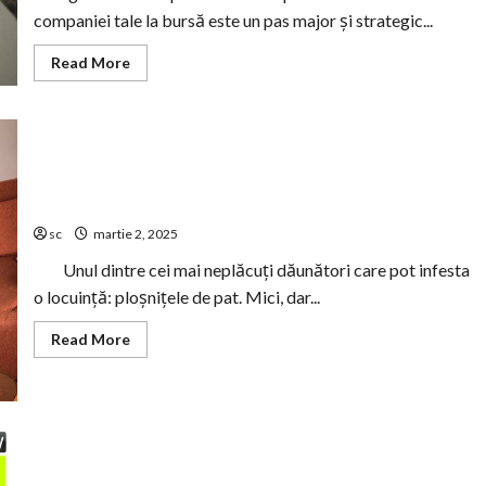
companiei tale la bursă este un pas major și strategic...
Read
Read More
more
about
Cum
să
te
pregătești
pentru
Ploșnițele de pat te deranjează? Află cum să le elimini
listarea
companiei
rapid cu soluții eficiente
tale
la
sc
martie 2, 2025
bursă?
Află
Unul dintre cei mai neplăcuți dăunători care pot infesta
acum!
o locuință: ploșnițele de pat. Mici, dar...
Read
Read More
more
about
Ploșnițele
de
pat
te
deranjează?
Află
cum