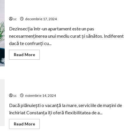
sunt
semnele
pe
Cum se face corect dezinsecția într-un apartament?
care
le
sc
decembrie 17, 2024
dă
o
Dezinsecția într-un apartament este un pas
hotă
de
necesarmenținerea unui mediu curat și sănătos. Indiferent
bucătărie
care
dacă te confrunți cu...
nu
mai
funcționează
Read
Read More
corect?
more
about
Cum
se
face
corect
Cum să alegi mașini de închiriat pentru o vacanță
dezinsecția
într-
perfectă
un
apartament?
sc
noiembrie 14, 2024
Dacă plănuiești o vacanță la mare, serviciile de mașini de
închiriat Constanța îți oferă flexibilitatea de a...
Read
Read More
more