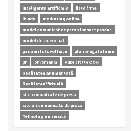
inteligenta artificiala
lista frme
livada
marketing online
model comunicat de presa lansare produs
model de videochat
panouri fotovoltaice
plante agatatoare
pr
pr romania
Publicitate OOH
Realitatea augmentată
Realitatea Virtuală
site comunicate de presa
site uri comunicate de presa
Tehnologie imersivă