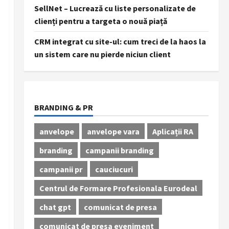
SellNet – Lucrează cu liste personalizate de
clienți pentru a targeta o nouă piață
CRM integrat cu site-ul: cum treci de la haos la
un sistem care nu pierde niciun client
BRANDING & PR
anvelope
anvelope vara
Aplicații RA
branding
campanii branding
campanii pr
cauciucuri
Centrul de Formare Profesionala Eurodeal
chat gpt
comunicat de presa
comunicat de presa eveniment