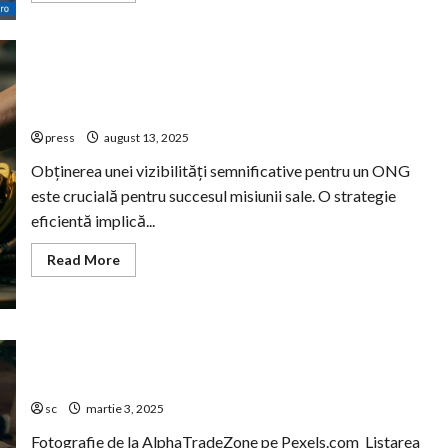
about
SellNet
–
Lucrează
cu
liste
Cum să creezi un parteneriat media pentru PR de
personalizate
succes
de
clienți
press
august 13, 2025
pentru
a
targeta
Obținerea unei vizibilități semnificative pentru un ONG
o
este crucială pentru succesul misiunii sale. O strategie
nouă
piață
eficientă implică...
Read
Read More
more
about
Cum
să
creezi
un
parteneriat
Cum să te pregătești pentru listarea companiei tale la
media
bursă? Află acum!
pentru
PR
sc
martie 3, 2025
de
succes
Fotografie de la AlphaTradeZone pe Pexels.com Listarea