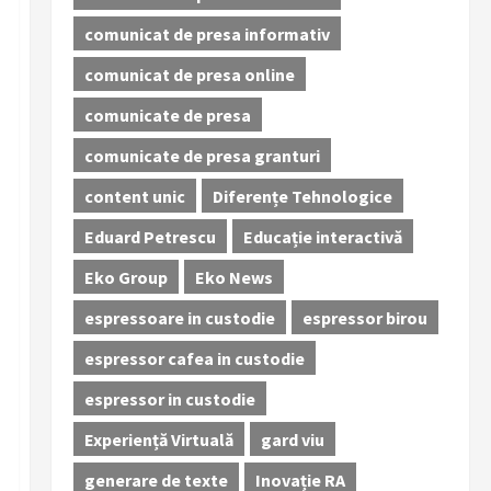
comunicat de presa informativ
comunicat de presa online
comunicate de presa
comunicate de presa granturi
content unic
Diferențe Tehnologice
Eduard Petrescu
Educație interactivă
Eko Group
Eko News
espressoare in custodie
espressor birou
espressor cafea in custodie
espressor in custodie
Experiență Virtuală
gard viu
generare de texte
Inovație RA