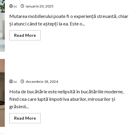
sc
ianuarie 20, 2025
Mutarea mobilierului poate fi o experiență stresantă, chiar
și atunci când te aștepți la ea. Este o...
Read
Read More
more
about
Mutările
de
mobilă
nu
sunt
Care sunt semnele pe care le dă o hotă de bucătărie
mereu
ușoare:
care nu mai funcționează corect?
Cum
să
sc
decembrie 18, 2024
te
pregătești
Hota de bucătărie este nelipsită în bucătăriile moderne,
pentru
o
fiind cea care luptă împotriva aburilor, mirosurilor și
experiență
fără
grăsimii...
probleme
Read
Read More
more
about
Care