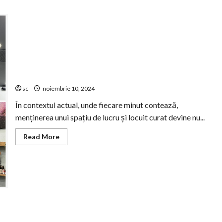
about
Cum
să
alegi
mașini
de
închiriat
pentru
o
vacanță
Serviciile de curățenie profesională: o necesitate, nu un
perfectă
lux
sc
noiembrie 10, 2024
În contextul actual, unde fiecare minut contează,
menținerea unui spațiu de lucru și locuit curat devine nu...
Read
Read More
more
about
Serviciile
de
curățenie
profesională:
o
necesitate,
nu
un
lux
Importanța serviciilor web design pentru succesul