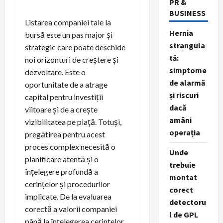
PR &
BUSINESS
Listarea companiei tale la
Hernia
bursă este un pas major și
strangula
strategic care poate deschide
tă:
noi orizonturi de creștere și
simptome
dezvoltare. Este o
de alarmă
oportunitate de a atrage
și riscuri
capital pentru investiții
dacă
viitoare și de a crește
amâni
vizibilitatea pe piață. Totuși,
operația
pregătirea pentru acest
proces complex necesită o
Unde
planificare atentă și o
trebuie
înțelegere profundă a
montat
cerințelor și procedurilor
corect
implicate. De la evaluarea
detectoru
corectă a valorii companiei
l de GPL
până la înțelegerea cerințelor