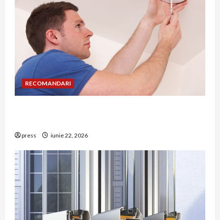
RECOMANDARI
Unde trebuie montat corect detectorul de GPL
într-o bucătărie
press
iunie 22, 2026