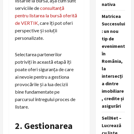
listările la bursă, așa cum sunt
nativa
serviciile de
consultanță
pentru listarea la bursă oferită
Matricea
de VERTIK
, care îți pot oferi
Succesului
perspective și soluții
: un nou
personalizate.
tip de
eveniment
în
Selectarea partenerilor
România,
potriviți în această etapă îți
la
poate oferi siguranța de care
intersecți
ai nevoie pentru a gestiona
a dintre
provocările și a lua decizii
imobiliare
bine fundamentate pe
, credite și
parcursul întregului proces de
asigurări
listare.
SellNet –
2. Gestionarea
Lucrează
cu liste