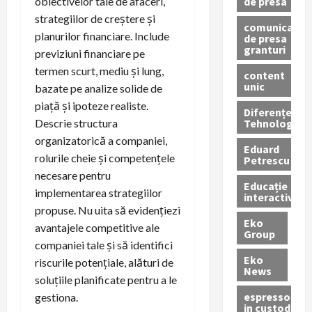
de presa
obiectivelor tale de afaceri,
strategiilor de creștere și
comunicate
planurilor financiare. Include
de presa
granturi
previziuni financiare pe
termen scurt, mediu și lung,
content
unic
bazate pe analize solide de
piață și ipoteze realiste.
Diferențe
Tehnologice
Descrie structura
organizatorică a companiei,
Eduard
rolurile cheie și competențele
Petrescu
necesare pentru
Educație
implementarea strategiilor
interactivă
propuse. Nu uita să evidențiezi
Eko
avantajele competitive ale
Group
companiei tale și să identifici
Eko
riscurile potențiale, alături de
News
soluțiile planificate pentru a le
espressoare
gestiona.
in custodie