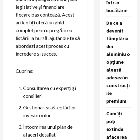
într-o
legislative și financiare,
bucătărie
fiecare pas contează. Acest
articol îți oferă un ghid
De ce a
complet pentru pregătirea
devenit
listării la bursă, ajutându-te să
tâmplăria
abordezi acest proces cu
din
încredere și succes.
aluminiu o
opțiune
aleasă
Cuprins:
adesea în
construcți
Consultarea cu experți și
ile
consilieri
premium
Gestionarea așteptărilor
Cum îți
investitorilor
poți
Întocmirea unui plan de
extinde
afaceri detaliat
afacerea