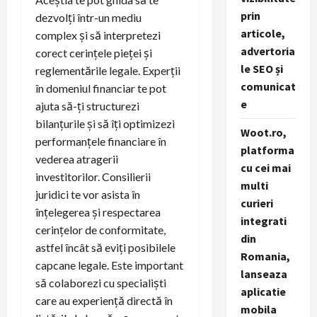
prin
dezvolţi într-un mediu
articole,
complex și să interpretezi
advertoria
corect cerințele pieței și
le SEO și
reglementările legale. Experții
comunicat
în domeniul financiar te pot
e
ajuta să-ți structurezi
bilanțurile și să îți optimizezi
Woot.ro,
performanțele financiare în
platforma
vederea atragerii
cu cei mai
investitorilor. Consilierii
multi
juridici te vor asista în
curieri
înțelegerea și respectarea
integrati
cerințelor de conformitate,
din
astfel încât să eviți posibilele
Romania,
capcane legale. Este important
lanseaza
să colaborezi cu specialiști
aplicatie
care au experiență directă în
mobila