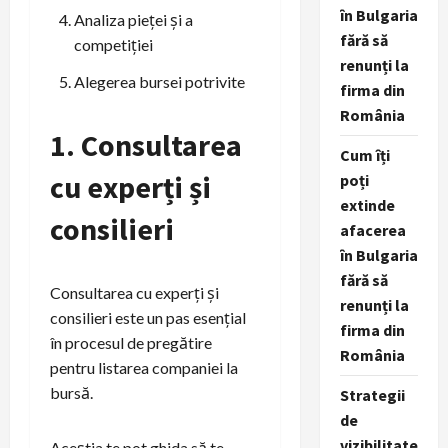
în Bulgaria
Analiza pieței și a
fără să
competiției
renunți la
Alegerea bursei potrivite
firma din
România
1. Consultarea
Cum îți
cu experți și
poți
extinde
consilieri
afacerea
în Bulgaria
fără să
Consultarea cu experți și
renunți la
consilieri este un pas esențial
firma din
în procesul de pregătire
România
pentru listarea companiei la
bursă.
Strategii
de
vizibilitate
Aceștia te pot ghida să te