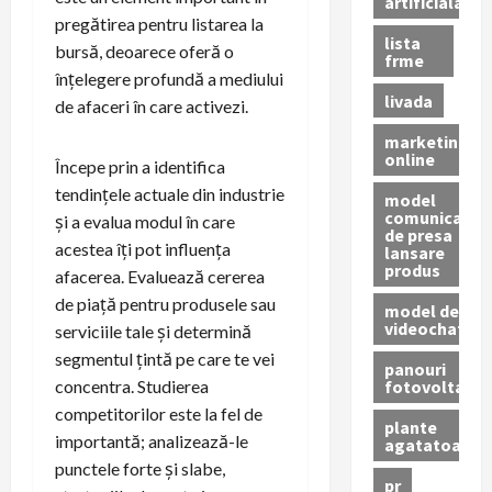
artificiala
pregătirea pentru listarea la
lista
bursă, deoarece oferă o
frme
înțelegere profundă a mediului
livada
de afaceri în care activezi.
marketing
online
Începe prin a identifica
tendințele actuale din industrie
model
comunicat
și a evalua modul în care
de presa
acestea îți pot influența
lansare
produs
afacerea. Evaluează cererea
de piață pentru produsele sau
model de
videochat
serviciile tale și determină
segmentul țintă pe care te vei
panouri
fotovoltaice
concentra. Studierea
competitorilor este la fel de
plante
importantă; analizează-le
agatatoare
punctele forte și slabe,
pr