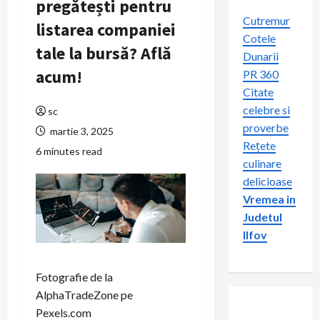
pregătești pentru
Cutremur
listarea companiei
Cotele
tale la bursă? Află
Dunarii
acum!
PR 360
Citate
celebre si
sc
proverbe
martie 3, 2025
Rețete
6 minutes read
culinare
delicioase
Vremea in
Judetul
Ilfov
Fotografie de la
AlphaTradeZone pe
Pexels.com