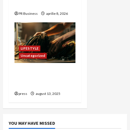
nouă piață
PR Business
aprilie 8, 2026
LIFESTYLE
Uncategorized
Cum să creezi un
parteneriat media pentru
PR de succes
press
august 13, 2025
YOU MAY HAVE MISSED