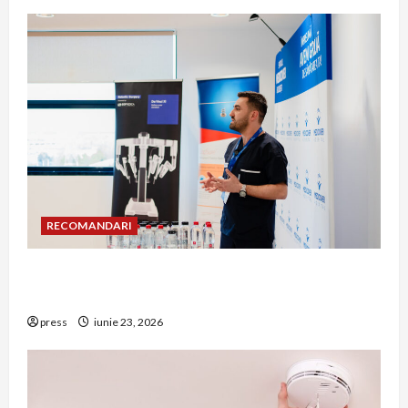
RECOMANDARI
Hernia strangulată: simptome de alarmă și
riscuri dacă amâni operația
press
iunie 23, 2026