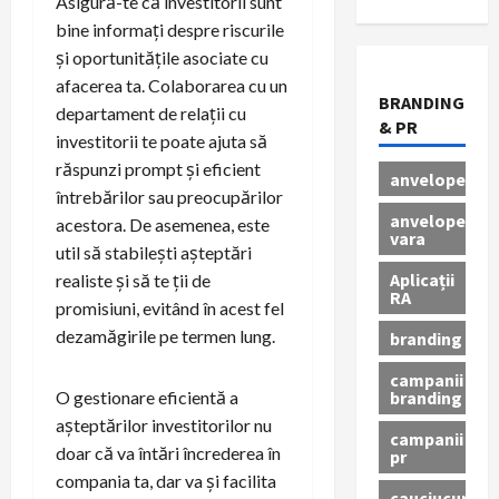
Asigură-te că investitorii sunt
bine informați despre riscurile
și oportunitățile asociate cu
afacerea ta. Colaborarea cu un
BRANDING
departament de relații cu
& PR
investitorii te poate ajuta să
răspunzi prompt și eficient
anvelope
întrebărilor sau preocupărilor
anvelope
acestora. De asemenea, este
vara
util să stabilești așteptări
Aplicații
realiste și să te ții de
RA
promisiuni, evitând în acest fel
dezamăgirile pe termen lung.
branding
campanii
branding
O gestionare eficientă a
așteptărilor investitorilor nu
campanii
doar că va întări încrederea în
pr
compania ta, dar va și facilita
cauciucuri