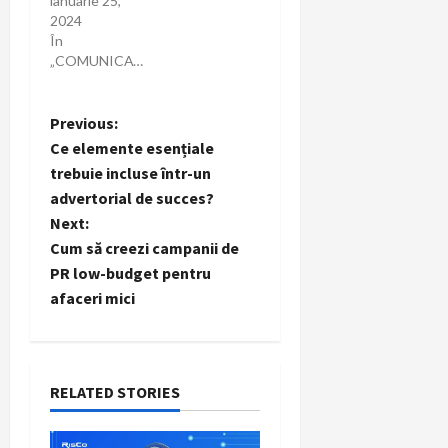
ianuarie 25,
2024
În
„COMUNICAT”
P
Previous:
Ce elemente esențiale
o
trebuie incluse într-un
advertorial de succes?
s
Next:
t
Cum să creezi campanii de
PR low-budget pentru
n
afaceri mici
a
v
RELATED STORIES
i