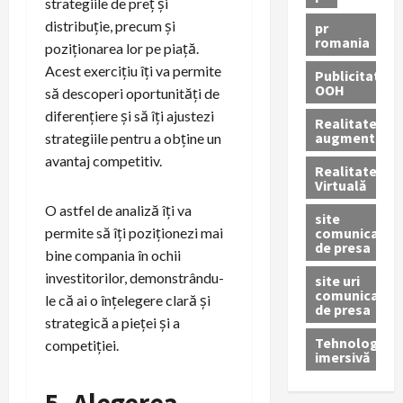
strategiile de preț și
distribuție, precum și
pr
romania
poziționarea lor pe piață.
Acest exercițiu îți va permite
Publicitate
OOH
să descoperi oportunități de
diferențiere și să îți ajustezi
Realitatea
augmentată
strategiile pentru a obține un
avantaj competitiv.
Realitatea
Virtuală
O astfel de analiză îți va
site
comunicate
permite să îți poziționezi mai
de presa
bine compania în ochii
investitorilor, demonstrându-
site uri
comunicate
le că ai o înțelegere clară și
de presa
strategică a pieței și a
Tehnologie
competiției.
imersivă
5. Alegerea