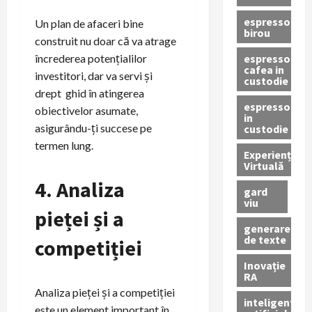
espressor
Un plan de afaceri bine
birou
construit nu doar că va atrage
espressor
încrederea potențialilor
cafea in
investitori, dar va servi și
custodie
drept ghid în atingerea
espressor
obiectivelor asumate,
in
asigurându-ți succese pe
custodie
termen lung.
Experiență
Virtuală
4. Analiza
gard
viu
pieței și a
generare
de texte
competiției
Inovație
RA
Analiza pieței și a competiției
inteligenta
este un element important în