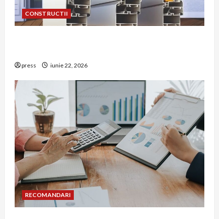
CONSTRUCTII
De ce a devenit tâmplăria din aluminiu o
opțiune aleasă adesea în construcțiile premium
press
iunie 22, 2026
RECOMANDARI