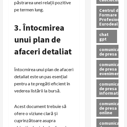
păstrarea unei relații pozitive
pe termen lung.
Centrul de
Formare
Profesionala
Eurodeal
3. Întocmirea
chat
unui plan de
gpt
afaceri detaliat
comunicat
de presa
comunicat
de presa
Întocmirea unui plan de afaceri
eveniment
detaliat este un pas esențial
pentru a te pregăti eficient în
comunicat
de presa
vederea listării la bursă.
informativ
comunicat
Acest document trebuie să
de presa
online
ofere o viziune clară și
cuprinzătoare asupra
comunicate