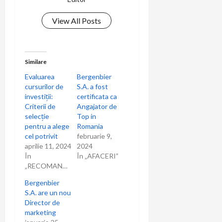
View All Posts
Similare
Evaluarea
Bergenbier
cursurilor de
S.A. a fost
investiții:
certificata ca
Criterii de
Angajator de
selecție
Top in
pentru a alege
Romania
cel potrivit
februarie 9,
aprilie 11, 2024
2024
În
În „AFACERI”
„RECOMANDARI”
Bergenbier
S.A. are un nou
Director de
marketing