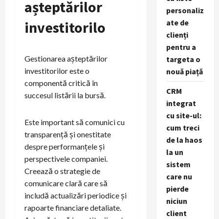
așteptărilor
personaliz
ate de
investitorilo
clienți
pentru a
Gestionarea așteptărilor
targeta o
investitorilor este o
nouă piață
componentă critică în
CRM
succesul listării la bursă.
integrat
cu site-ul:
Este important să comunici cu
cum treci
transparență și onestitate
de la haos
despre performanțele și
la un
perspectivele companiei.
sistem
Creează o strategie de
care nu
comunicare clară care să
pierde
includă actualizări periodice și
niciun
rapoarte financiare detaliate.
client