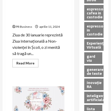
Atelierul de impletit
espressor
concepte organizat de
cafea in
Asociația CONIL cu ocazia
custodie
Zilei Nonviolenței in Școli
espressor
PR Business
aprilie 11, 2024
in
custodie
Ziua de 30 ianuarie reprezintă
Ziua Internațională a Non-
Experiență
Virtuală
violenței în Școli, o zi menită
să tragă un...
gard
viu
Read
Read More
more
generare
about
de texte
Atelierul
de
impletit
Inovație
concepte
RA
organizat
de
Asociația
inteligenta
CONIL
artificiala
cu
ocazia
Zilei
lista