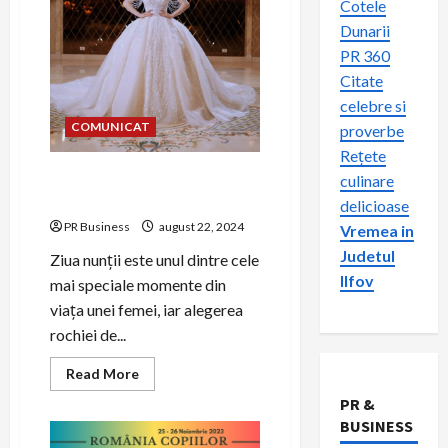
Cotele
Dunarii
PR 360
Citate
celebre si
COMUNICAT
proverbe
Rețete
Alegerea rochiei de mireasă
culinare
perfecte
delicioase
PR Business
august 22, 2024
Vremea in
Judetul
Ziua nunții este unul dintre cele
Ilfov
mai speciale momente din
viața unei femei, iar alegerea
rochiei de...
Read
Read More
more
about
PR &
Alegerea
BUSINESS
rochiei
de