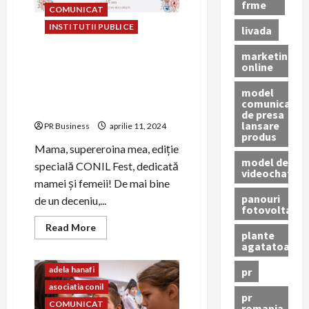
Nonviolenței
frme
COMUNICAT
in
Școli
INSTITUTII PUBLICE
livada
marketing
Asociația CONIL da start
online
inscrierilor la evenimentul
model
Mama, supereroina mea!,
comunicat
ediție speciala a CONIL Fest
de presa
lansare
PR Business
aprilie 11, 2024
produs
Mama, supereroina mea, ediție
model de
specială CONIL Fest, dedicată
videochat
mamei și femeii! De mai bine
panouri
de un deceniu,...
fotovoltaice
Read
Read More
plante
more
agatatoare
about
Asociația
CONIL
adela hanafi
pr
da
start
asociatia conil
inscrierilor
pr
la
COMUNICAT
romania