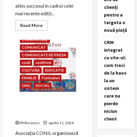
atins succesul în cadrul celei
clienți
mai recente ediții...
pentru a
targeta o
Read
Read More
more
nouă piață
asociatia conil
about
La
COMUNICARE
CRM
Conil,
vorbim
COMUNICAT
integrat
același
zâmbet!
COMUNICATE DE PRESA
cu site-ul:
conil
conil fest
cum treci
CULTURA
EDUCATIE
de la haos
FAMILIE
Festivaluri
la un
ONG
SOCIAL
sistem
care nu
CONIL Fest, Festivalul
pierde
Integrării – Mama
niciun
SuperEroina mea
client
PR Business
aprilie 11, 2024
Asociația CONIL organizează