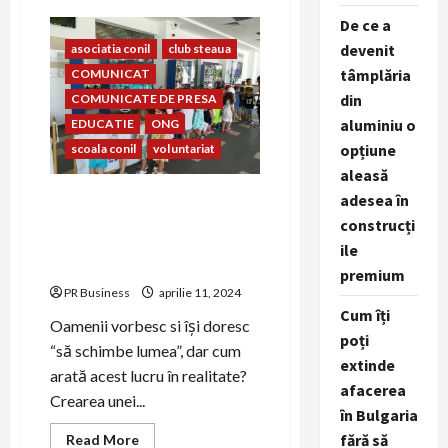
CONIL
De ce a
Fest
2023
devenit
asociatia conil
club steaua
–
FESTIVALUL
tâmplăria
COMUNICAT
INTEGRĂRII
EDIȚIA
din
COMUNICATE DE PRESA
A
–
aluminiu o
EDUCATIE
ONG
XXIII-
opțiune
scoala conil
voluntariat
A
aleasă
Prietenia dintre copiii
adesea în
Clubului Sportiv Steaua
construcți
București și copiii Școlii și
ile
Asociației Conil
premium
PR Business
aprilie 11, 2024
Cum îți
Oamenii vorbesc si își doresc
poți
“să schimbe lumea”, dar cum
extinde
arată acest lucru în realitate?
afacerea
Crearea unei...
în Bulgaria
Read
fără să
Read More