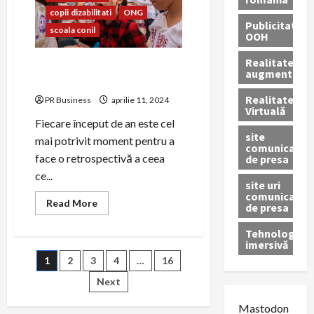
evenimentul
copii dizabilitati
ONG
Mama,
Publicitate
supereroina
scoala conil
mea!,
OOH
ediție
speciala
Realitatea
a
Asociația CONIL – Raport de
augmentată
CONIL
activitate 2022
Fest
Realitatea
PR Business
aprilie 11, 2024
Virtuală
Fiecare început de an este cel
site
mai potrivit moment pentru a
comunicate
face o retrospectivă a ceea
de presa
ce...
site uri
comunicate
Read
Read More
de presa
more
about
Asociația
Tehnologie
CONIL
imersivă
–
Paginație
1
2
3
4
…
16
Raport
de
activitate
Next
articole
2022
Mastodon