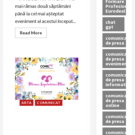
Formare
Profesionala
mai rămas două săptămâni
Eurodeal
până la cel mai așteptat
eveniment al acestui început...
chat
gpt
Read
Read More
more
comunicat
about
de presa
Mediul
antreprenorial
comunicat
își
unește
de presa
forțele
eveniment
pentru
CONIL
comunicat
FEST,
Festivalul
de presa
Integrării
informativ
comunicat
de presa
ARTA
COMUNICAT
online
comunicate
Mediul antreprenorial iși
de presa
unește forțele pentru CONIL
FEST, Festivalul Integrarii,
comunicate