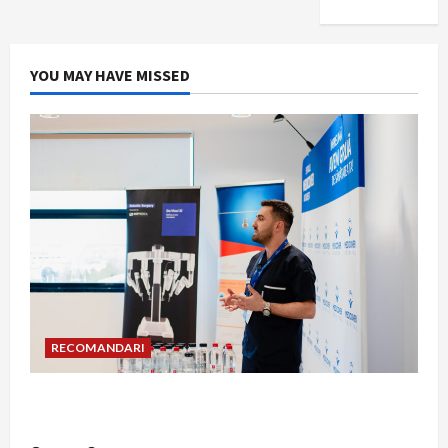
YOU MAY HAVE MISSED
RECOMANDARI
Hernia strangulată: simptome de alarmă și
riscuri dacă amâni operația