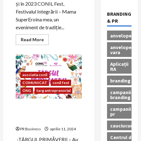
și în 2023 CONIL Fest,
Festivalul Integrării – Mama
BRANDING
SuperEroina mea, un
& PR
eveniment de tradiție...
anvelope
Read
Read More
more
anvelope
about
vara
CONIL
Fest,
Festivalul
Aplicații
Integrării
RA
–
Mama
asociatia conil
SuperEroina
branding
COMUNICAT
conil fest
mea
ONG
targ antreprenorial
campanii
branding
Mediul antreprenorial își
campanii
unește forțele pentru CONIL
pr
FEST, Festivalul Integrării
cauciucuri
PR Business
aprilie 11, 2024
Centrul de
-TÂRGUL PRIMĂVERII – Au