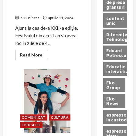
de presa
Mama, supereroina mea!
granturi
Targul Primaverii
content
PR Business
aprilie 11, 2024
unic
Ajuns la cea de-a XXII-a ediție,
Diferențe
Festivalul din acest an va avea
Tehnologice
loc în zilele de 4...
Eduard
Read
Petrescu
Read More
more
about
Educație
Mediul
interactivă
antreprenorial
iși
unește
Eko
forțele
Group
pentru
CONIL
FEST,
Eko
Festivalul
News
Integrarii,
Mama,
supereroina
espressoare
COMUNICAT
CULTURA
mea!
in custodie
Targul
EDUCATIE
Primaverii
espressor
birou