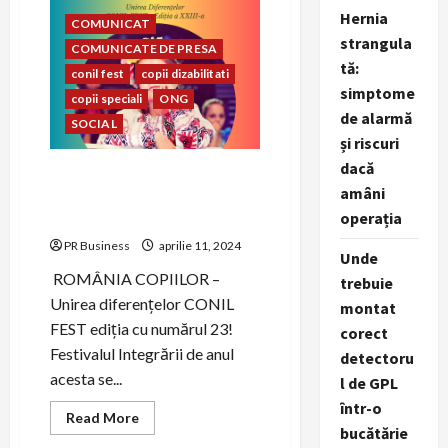
mireasă
Hernia
perfecte
COMUNICAT
strangula
COMUNICATE DE PRESA
tă:
conil fest
copii dizabilitati
simptome
copii speciali
ONG
de alarmă
SOCIAL
și riscuri
dacă
CONIL Fest 2023 –
amâni
FESTIVALUL INTEGRĂRII
operația
EDIȚIA A – XXIII-A
PR Business
aprilie 11, 2024
Unde
ROMÂNIA COPIILOR –
trebuie
Unirea diferențelor CONIL
montat
FEST ediția cu numărul 23!
corect
Festivalul Integrării de anul
detectoru
acesta se...
l de GPL
într-o
Read
Read More
more
bucătărie
about