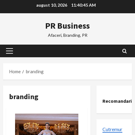
Skip
august 10, 2026
11:40:46 AM
to
content
PR Business
Afaceri, Branding, PR
Primary
Menu
Home
branding
branding
Recomandari
Cutremur