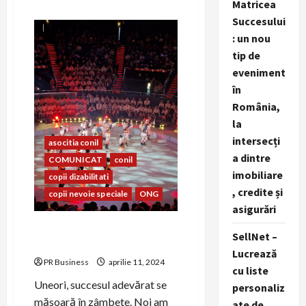
Matricea
about
Asociația
Succesului
CONIL
și
: un nou
HP
Romania
tip de
colaborează
eveniment
în
cadrul
în
proiectului
TechTeogether
România,
la
intersecți
asocitia conil
a dintre
COMUNICAT
conil
imobiliare
copii dizabilitati
, credite și
copii nevoie speciale
ONG
asigurări
La Conil, vorbim același
SellNet –
zâmbet!
Lucrează
PR Business
aprilie 11, 2024
cu liste
Uneori, succesul adevărat se
personaliz
măsoară în zâmbete. Noi am
ate de