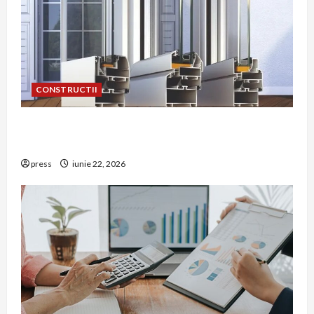
CONSTRUCTII
De ce a devenit tâmplăria din aluminiu o
opțiune aleasă adesea în construcțiile premium
press
iunie 22, 2026