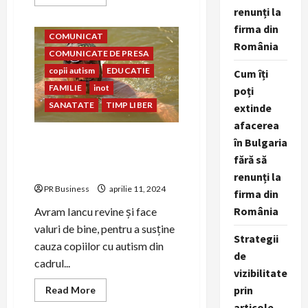
more
renunți la
about
asociatia conil
avram iancu
Prietenia
firma din
dintre
COMUNICAT
copiii
România
Clubului
COMUNICATE DE PRESA
Sportiv
Steaua
copii autism
EDUCATIE
Cum îți
București
FAMILIE
inot
și
poți
copiii
SANATATE
TIMP LIBER
extinde
Școlii
și
afacerea
Asociației
Conil
Avram Iancu revine și face
în Bulgaria
valuri de bine pentru copiii
fără să
din cadrul Asociației Conil
renunți la
PR Business
aprilie 11, 2024
firma din
România
Avram Iancu revine și face
valuri de bine, pentru a susține
Strategii
cauza copiilor cu autism din
de
cadrul...
vizibilitate
prin
Read
Read More
more
articole,