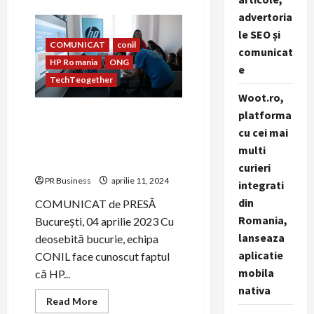
about
Avram
advertoria
Iancu
revine
le SEO și
și
COMUNICAT
conil
face
comunicat
valuri
HP Romania
ONG
e
de
bine
TechTeogether
pentru
Woot.ro,
copiii
din
platforma
Asociația CONIL și HP
cadrul
Asociației
Romania colaborează în
cu cei mai
Conil
cadrul proiectului
multi
TechTeogether
curieri
PR Business
aprilie 11, 2024
integrati
din
COMUNICAT de PRESĂ
Romania,
București, 04 aprilie 2023 Cu
lanseaza
deosebită bucurie, echipa
aplicatie
CONIL face cunoscut faptul
mobila
că HP...
nativa
Read
Read More
more