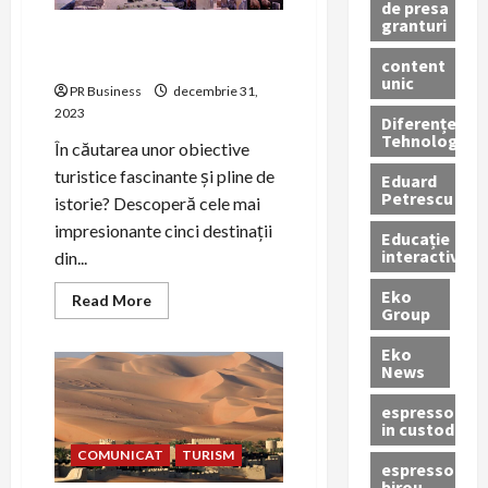
de presa
granturi
Top 5 obiective turistice din
Armenia
content
unic
PR Business
decembrie 31,
2023
Diferențe
Tehnologice
În căutarea unor obiective
turistice fascinante și pline de
Eduard
Petrescu
istorie? Descoperă cele mai
impresionante cinci destinații
Educație
interactivă
din...
Eko
Read
Read More
Group
more
about
Top
Eko
5
News
obiective
turistice
din
espressoare
Armenia
in custodie
COMUNICAT
TURISM
espressor
birou