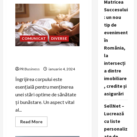
Matricea
Masaj
București:
Succesului
Relaxare
și
: un nou
Vindecare
tip de
eveniment
COMUNICAT
DIVERSE
în
România,
Masaj în Sectoarele 1-6:
la
Relaxare și Terapie
intersecți
PR Business
ianuarie 4, 2024
a dintre
imobiliare
Îngrijirea corpului este
, credite și
esențială pentru menținerea
asigurări
unei stări optime de sănătate
și bunăstare. Un aspect vital
SellNet –
al...
Lucrează
cu liste
Read
Read More
more
personaliz
about
Masaj
ate de