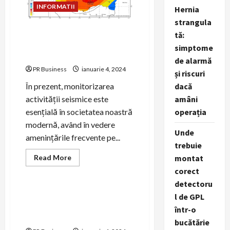
INFORMATII
Hernia
strangula
Monitorizarea Seismică:
tă:
Importanța Prevenirii
simptome
Cutremurelor
de alarmă
PR Business
ianuarie 4, 2024
și riscuri
dacă
În prezent, monitorizarea
amâni
activității seismice este
operația
esențială în societatea noastră
modernă, având în vedere
Unde
amenințările frecvente pe...
trebuie
Read
montat
Read More
more
COMUNICAT
TURISM
corect
about
Monitorizarea
detectoru
Seismică:
Importanța
Descoperă România – Top
l de GPL
Prevenirii
Obiective Turistice,
Cutremurelor
într-o
Personalități
bucătărie