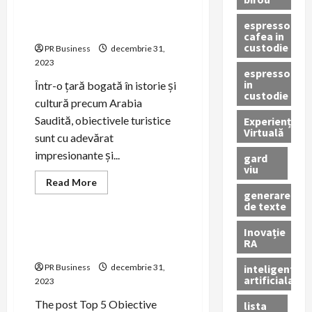
Top 5 obiective turistice din
espressor
Arabia Saudita
cafea in
custodie
PR Business
decembrie 31,
2023
espressor
in
Într-o țară bogată în istorie și
custodie
cultură precum Arabia
Saudită, obiectivele turistice
Experiență
Virtuală
sunt cu adevărat
impresionante și...
gard
viu
Read
Read More
more
generare
COMUNICAT
TURISM
about
de texte
Top
5
obiective
Inovație
Top 5 Obiective Turistice din
turistice
RA
Afganistan
din
Arabia
inteligenta
PR Business
decembrie 31,
Saudita
artificiala
2023
The post Top 5 Obiective
lista