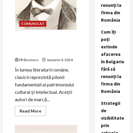
renunți la
firma din
România
COMUNICAT
Cum îți
Clasici din Romania:
poți
Contribuțiile Literaturii
extinde
Române
afacerea
PR Business
ianuarie 4, 2024
în Bulgaria
fără să
În lumea literaturii române,
renunți la
clasicii reprezintă pilonii
firma din
fundamentali ai patrimoniului
România
cultural și intelectual. Acești
autori de marcă...
Strategii
de
Read
Read More
more
vizibilitate
about
Clasici
prin
din
Romania:
articole,