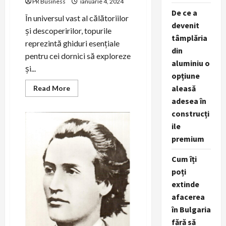
PR Business
ianuarie 4, 2024
De ce a
În universul vast al călătoriilor
devenit
și descoperirilor, topurile
tâmplăria
reprezintă ghiduri esențiale
din
pentru cei dornici să exploreze
aluminiu o
și...
opțiune
aleasă
Read
Read More
more
adesea în
about
Descoperă
construcți
România
–
ile
Top
Obiective
premium
Turistice,
Personalități
Cum îți
poți
extinde
afacerea
în Bulgaria
fără să