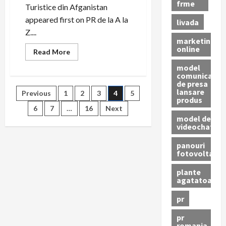
frme
Turistice din Afganistan
appeared first on PR de la A la
livada
Z....
marketing
online
Read
Read More
more
about
model
Top
comunicat
5
de presa
Obiective
Paginație
lansare
Previous
1
2
3
4
5
Turistice
produs
din
Afganistan
6
7
…
16
Next
articole
model de
videochat
panouri
fotovoltaice
plante
agatatoare
pr
pr
romania