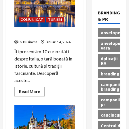
BRANDING
& PR
COMUNICAT
TURISM
anvelope
10 curiozități despre Italia
PR Business
ianuarie 4, 2024
anvelope
vara
Îți prezentăm 10 curiozități
Aplicații
despre Italia, o țară bogată în
RA
istorie, cultură și tradiții
fascinante. Descoperă
branding
aceste...
campanii
branding
Read
Read More
more
campanii
about
10
pr
curiozități
despre
cauciucuri
Italia
Centrul de