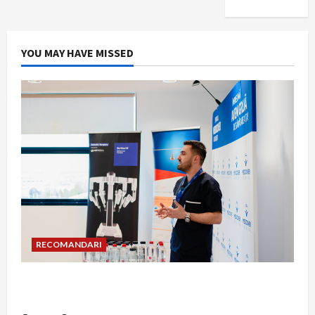
YOU MAY HAVE MISSED
RECOMANDARI
Hernia strangulată: simptome de alarmă și
riscuri dacă amâni operația