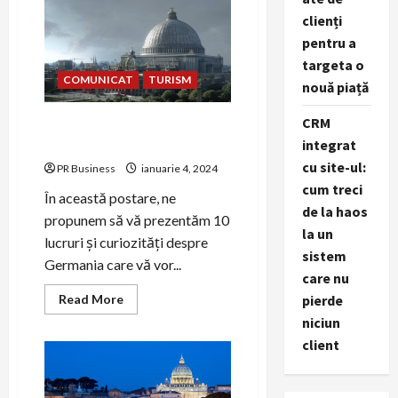
în
Sectoarele
clienți
1-
pentru a
6:
Relaxare
targeta o
și
Terapie
COMUNICAT
TURISM
nouă piață
CRM
10 lucruri și curiozități
integrat
despre Germania
cu site-ul:
PR Business
ianuarie 4, 2024
cum treci
În această postare, ne
de la haos
propunem să vă prezentăm 10
la un
lucruri și curiozități despre
sistem
Germania care vă vor...
care nu
Read
pierde
Read More
more
niciun
about
10
client
lucruri
și
curiozități
despre
Germania