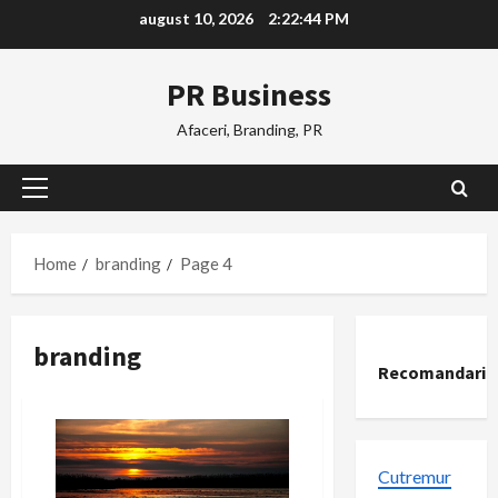
Skip
august 10, 2026
2:22:45 PM
to
content
PR Business
Afaceri, Branding, PR
Primary
Menu
Home
branding
Page 4
branding
Recomandari
Cutremur