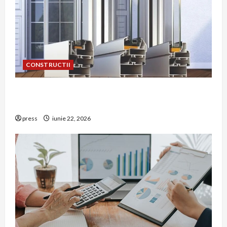
CONSTRUCTII
De ce a devenit tâmplăria din aluminiu o
opțiune aleasă adesea în construcțiile premium
press
iunie 22, 2026