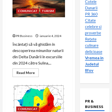
Cotele
Dunarii
COMUNICAT
TURISM
PR 360
Citate
Excursii Delta Dunării 2024:
celebre si
Sulina, Letea și Mila 23
proverbe
PR Business
ianuarie 4, 2024
Rețete
Încântați să vă ghidăm în
culinare
descoperirea minunilor naturii
delicioase
din Delta Dunării în excursiile
Vremea in
din 2024 către Sulina,...
Judetul
Ilfov
Read
Read More
more
about
Excursii
Delta
Dunării
2024:
Sulina,
Letea
PR &
și
BUSINESS
Mila
COMUNICAT
23