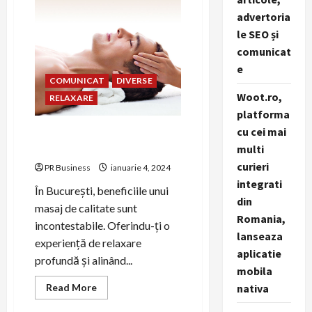
Contribuțiile
Literaturii
advertoria
Române
le SEO și
comunicat
e
COMUNICAT
DIVERSE
Woot.ro,
RELAXARE
platforma
cu cei mai
Masaj București: Relaxare și
Vindecare
multi
curieri
PR Business
ianuarie 4, 2024
integrati
În București, beneficiile unui
din
masaj de calitate sunt
Romania,
incontestabile. Oferindu-ți o
lanseaza
experiență de relaxare
aplicatie
profundă și alinând...
mobila
Read
Read More
nativa
more
about