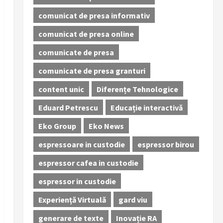
comunicat de presa informativ
comunicat de presa online
comunicate de presa
comunicate de presa granturi
content unic
Diferențe Tehnologice
Eduard Petrescu
Educație interactivă
Eko Group
Eko News
espressoare in custodie
espressor birou
espressor cafea in custodie
espressor in custodie
Experiență Virtuală
gard viu
generare de texte
Inovație RA