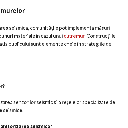
remurelor
izarea seismica, comunitățile pot implementa măsuri
bunuri materiale în cazul unui
cutremur
. Construcțiile
ația publicului sunt elemente cheie în strategiile de
r?
zarea senzorilor seismic și a rețelelor specializate de
e seismice.
monitorizarea seismica?