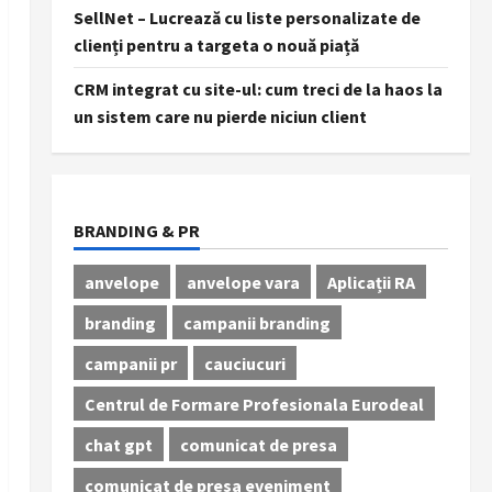
SellNet – Lucrează cu liste personalizate de
clienți pentru a targeta o nouă piață
CRM integrat cu site-ul: cum treci de la haos la
un sistem care nu pierde niciun client
BRANDING & PR
anvelope
anvelope vara
Aplicații RA
branding
campanii branding
campanii pr
cauciucuri
Centrul de Formare Profesionala Eurodeal
chat gpt
comunicat de presa
comunicat de presa eveniment