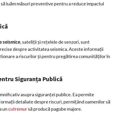
 și să luăm măsuri preventive pentru a reduce impactul
ică
le seismice
, sateliții și rețelele de senzori, sunt
precise despre activitatea seismica. Aceste informații
tionare a riscurilor și pentru pregătirea comunităților în
Pentru Siguranța Publică
emnificativ asupra siguranței publice. Ea permite
formații detaliate despre riscuri, permițând oamenilor să
ca un
cutremur
să producă pagube majore.