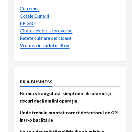
Cutremur
Cotele Dunarii
PR 360
Citate celebre si proverbe
Rețete culinare delicioase
Vremea in Judetul Ilfov
PR & BUSINESS
Hernia strangulată: simptome de alarmă și
riscuri dacă amâni operația
Unde trebuie montat corect detectorul de GPL
într-o bucătărie
De ce a devenit tâmplăria din aluminiu o