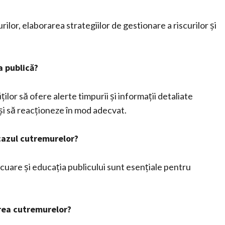
ilor, elaborarea strategiilor de gestionare a riscurilor și
a publică?
ilor să ofere alerte timpurii și informații detaliate
și să reacționeze în mod adecvat.
cazul cutremurelor?
acuare și educația publicului sunt esențiale pentru
rea cutremurelor?