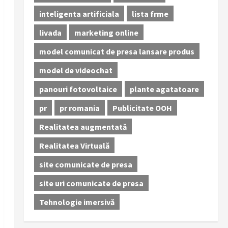
inteligenta artificiala
lista frme
livada
marketing online
model comunicat de presa lansare produs
model de videochat
panouri fotovoltaice
plante agatatoare
pr
pr romania
Publicitate OOH
Realitatea augmentată
Realitatea Virtuală
site comunicate de presa
site uri comunicate de presa
Tehnologie imersivă