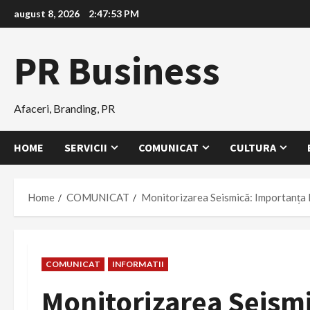
Skip
august 8, 2026
2:47:54 PM
to
content
PR Business
Afaceri, Branding, PR
HOME
SERVICII
COMUNICAT
CULTURA
Home
COMUNICAT
Monitorizarea Seismică: Importanța 
COMUNICAT
INFORMATII
Monitorizarea Seism