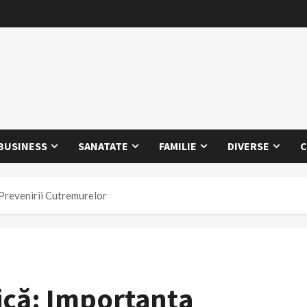
BUSINESS
SANATATE
FAMILIE
DIVERSE
C
Prevenirii Cutremurelor
ică: Importanța