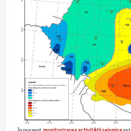
În prezent,
monitorizarea activității seismice
est