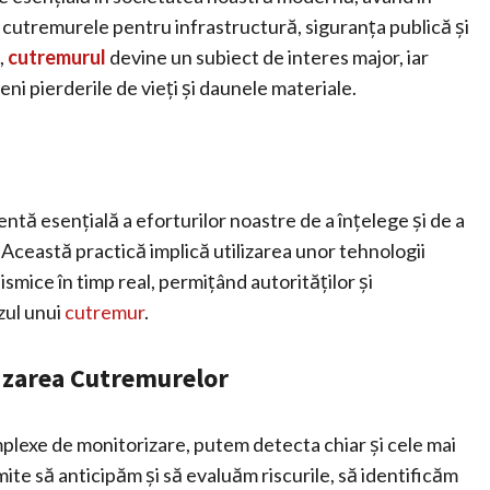
 cutremurele pentru infrastructură, siguranța publică și
,
cutremurul
devine un subiect de interes major, iar
ni pierderile de vieți și daunele materiale.
ă esențială a eforturilor noastre de a înțelege și de a
. Această practică implică utilizarea unor tehnologii
smice în timp real, permițând autorităților și
zul unui
cutremur
.
izarea Cutremurelor
mplexe de monitorizare, putem detecta chiar și cele mai
ite să anticipăm și să evaluăm riscurile, să identificăm