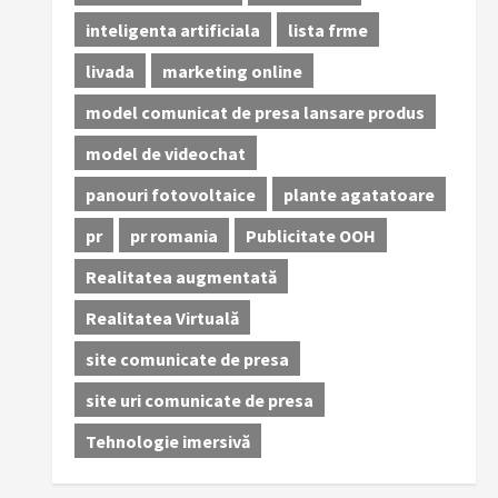
inteligenta artificiala
lista frme
livada
marketing online
model comunicat de presa lansare produs
model de videochat
panouri fotovoltaice
plante agatatoare
pr
pr romania
Publicitate OOH
Realitatea augmentată
Realitatea Virtuală
site comunicate de presa
site uri comunicate de presa
Tehnologie imersivă