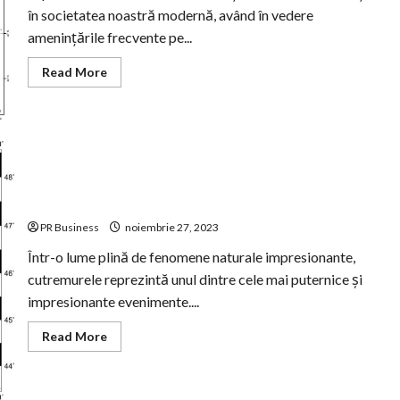
în societatea noastră modernă, având în vedere
amenințările frecvente pe...
Read
Read More
more
about
Monitorizarea
Seismică:
Importanța
Prevenirii
Cutremurelor
Top 15 cutremure din lume
PR Business
noiembrie 27, 2023
Într-o lume plină de fenomene naturale impresionante,
cutremurele reprezintă unul dintre cele mai puternice și
impresionante evenimente....
Read
Read More
more
about
Top
15
cutremure