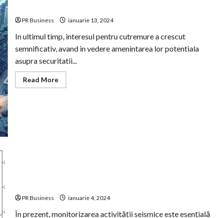
Siguranta Seismica
PR Business
ianuarie 13, 2024
In ultimul timp, interesul pentru cutremure a crescut
semnificativ, avand in vedere amenintarea lor potentiala
asupra securitatii...
Read
Read More
more
about
Prevenirea
Cutremurelor:
Ghid
Detaliat
pentru
Siguranta
Seismica
Monitorizarea Seismică: Importanța Prevenirii
Cutremurelor
PR Business
ianuarie 4, 2024
În prezent, monitorizarea activității seismice este esențială