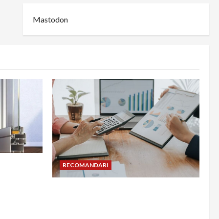
Mastodon
din
RECOMANDARI
adesea în
Cum îți poți extinde afacerea în
Bulgaria fără să renunți la firma din
România