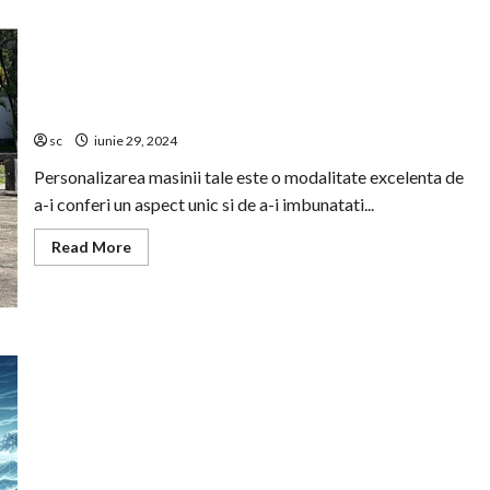
Jante Personalizate – Ce Trebuie sa Stii Inainte de a
Cumpara
sc
iunie 29, 2024
Personalizarea masinii tale este o modalitate excelenta de
a-i conferi un aspect unic si de a-i imbunatati...
Read
Read More
more
about
Jante
Personalizate
–
Ce
Trebuie
sa
Stii
Inainte
de
a
Cumpara
Prevenirea Cutremurelor: Ghid Detaliat pentru