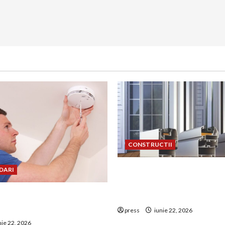
CONSTRUCTII
De ce a devenit tâmplăria 
DARI
aluminiu o opțiune aleasă 
uie montat corect
construcțiile premium
 de GPL într-o bucătărie
press
iunie 22, 2026
nie 22, 2026