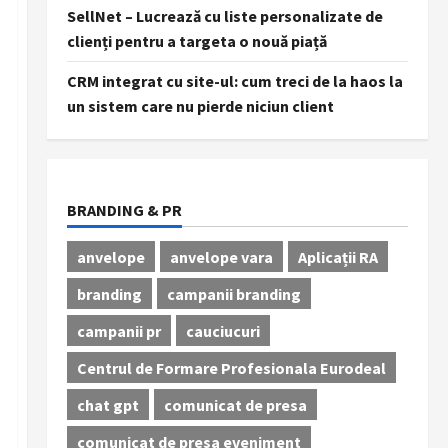
SellNet – Lucrează cu liste personalizate de
clienți pentru a targeta o nouă piață
CRM integrat cu site-ul: cum treci de la haos la
un sistem care nu pierde niciun client
BRANDING & PR
anvelope
anvelope vara
Aplicații RA
branding
campanii branding
campanii pr
cauciucuri
Centrul de Formare Profesionala Eurodeal
chat gpt
comunicat de presa
comunicat de presa eveniment