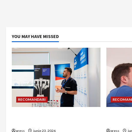
YOU MAY HAVE MISSED
RECOMANDARI
RECOMAN
Hernia strangulată: simptome de
Unde treb
alarmă și riscuri dacă amâni operația
detectorul
press
iunie 23, 2026
press
iu