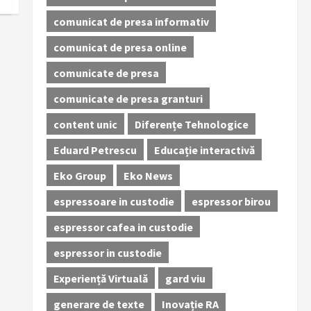
comunicat de presa informativ
comunicat de presa online
comunicate de presa
comunicate de presa granturi
content unic
Diferențe Tehnologice
Eduard Petrescu
Educație interactivă
Eko Group
Eko News
espressoare in custodie
espressor birou
espressor cafea in custodie
espressor in custodie
Experiență Virtuală
gard viu
generare de texte
Inovație RA