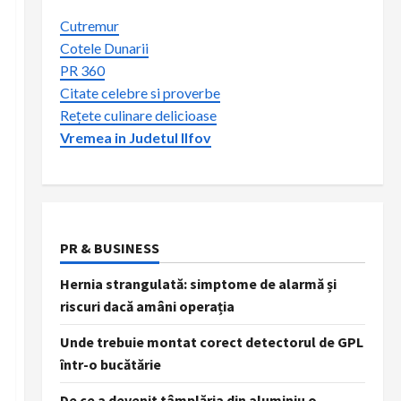
Cutremur
Cotele Dunarii
PR 360
Citate celebre si proverbe
Rețete culinare delicioase
Vremea in Judetul Ilfov
PR & BUSINESS
Hernia strangulată: simptome de alarmă și
riscuri dacă amâni operația
Unde trebuie montat corect detectorul de GPL
într-o bucătărie
De ce a devenit tâmplăria din aluminiu o