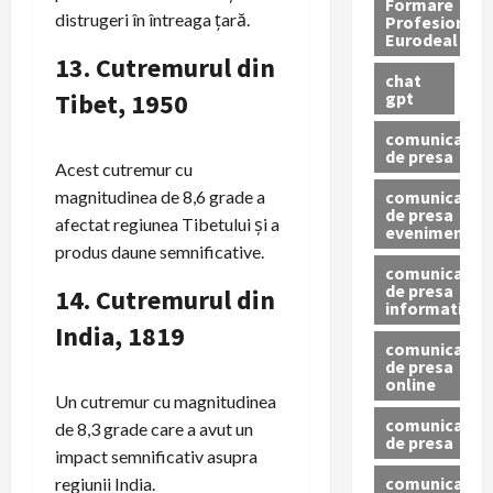
Formare
distrugeri în întreaga țară.
Profesionala
Eurodeal
13.
Cutremurul din
chat
gpt
Tibet, 1950
comunicat
de presa
Acest cutremur cu
comunicat
magnitudinea de 8,6 grade a
de presa
afectat regiunea Tibetului și a
eveniment
produs daune semnificative.
comunicat
de presa
14.
Cutremurul din
informativ
India, 1819
comunicat
de presa
online
Un cutremur cu magnitudinea
comunicate
de 8,3 grade care a avut un
de presa
impact semnificativ asupra
comunicate
regiunii India.