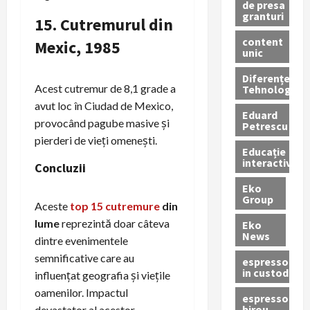
de presa
granturi
15.
Cutremurul din
content
Mexic, 1985
unic
Diferențe
Acest cutremur de 8,1 grade a
Tehnologice
avut loc în Ciudad de Mexico,
Eduard
provocând pagube masive și
Petrescu
pierderi de vieți omenești.
Educație
interactivă
Concluzii
Eko
Group
Aceste
top 15
cutremure
din
lume
reprezintă doar câteva
Eko
News
dintre evenimentele
semnificative care au
espressoare
in custodie
influențat geografia și viețile
oamenilor. Impactul
espressor
birou
devastator al acestor