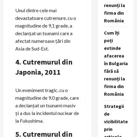
renunți la
Unul dintre cele mai
firma din
devastatoare cutremure, cu o
România
magnitudine de 9,1 grade, a
Cum îți
declanșat un tsunami care a
poți
afectat numeroase țări din
extinde
Asia de Sud-Est.
afacerea
4.
Cutremurul din
în Bulgaria
Japonia, 2011
fără să
renunți la
firma din
Un eveniment tragic, cu o
România
magnitudine de 9,0 grade, care
a declanșat un tsunami masiv
Strategii
și a dus la incidentul nuclear de
de
la Fukushima.
vizibilitate
prin
5.
Cutremurul din
articole,