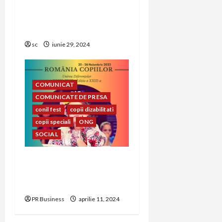
Jante Personalizate – Ce
Trebuie sa Stii Inainte de
a Cumpara
sc
iunie 29, 2024
COMUNICAT
COMUNICATE DE PRESA
conil fest
copii dizabilitati
copii speciali
ONG
SOCIAL
CONIL Fest 2023 –
FESTIVALUL INTEGRĂRII
EDIȚIA A – XXIII-A
PR Business
aprilie 11, 2024