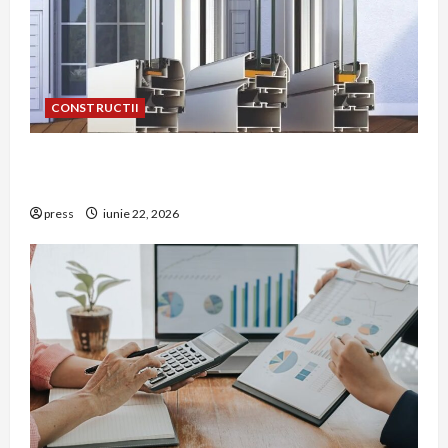
CONSTRUCTII
De ce a devenit tâmplăria din aluminiu o
opțiune aleasă adesea în construcțiile premium
press
iunie 22, 2026