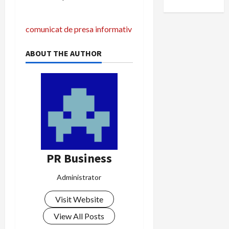
N
comunicat de presa informativ
a
ABOUT THE AUTHOR
v
i
g
a
r
PR Business
e
Administrator
î
Visit Website
n
View All Posts