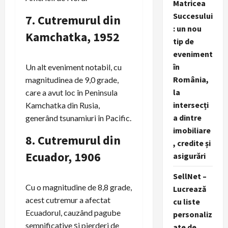
Matricea
Succesului
7.
Cutremurul din
: un nou
Kamchatka, 1952
tip de
eveniment
în
Un alt eveniment notabil, cu
România,
magnitudinea de 9,0 grade,
la
care a avut loc în Peninsula
intersecți
Kamchatka din Rusia,
a dintre
generând tsunamiuri în Pacific.
imobiliare
8.
Cutremurul din
, credite și
Ecuador, 1906
asigurări
SellNet –
Cu o magnitudine de 8,8 grade,
Lucrează
acest cutremur a afectat
cu liste
Ecuadorul, cauzând pagube
personaliz
semnificative și pierderi de
ate de