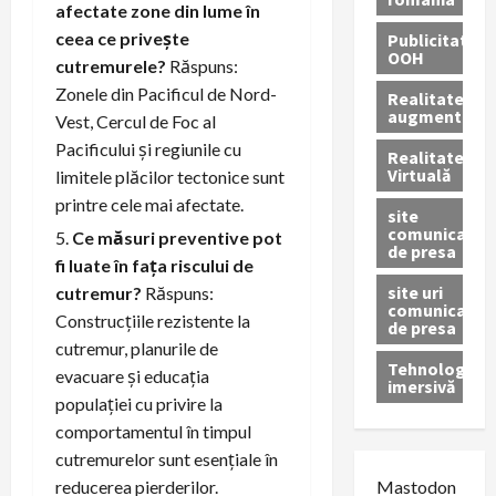
afectate zone din lume în
ceea ce privește
Publicitate
OOH
cutremurele?
Răspuns:
Zonele din Pacificul de Nord-
Realitatea
augmentată
Vest, Cercul de Foc al
Pacificului și regiunile cu
Realitatea
Virtuală
limitele plăcilor tectonice sunt
printre cele mai afectate.
site
comunicate
Ce măsuri preventive pot
de presa
fi luate în fața riscului de
site uri
cutremur?
Răspuns:
comunicate
Construcțiile rezistente la
de presa
cutremur, planurile de
Tehnologie
evacuare și educația
imersivă
populației cu privire la
comportamentul în timpul
cutremurelor sunt esențiale în
reducerea pierderilor.
Mastodon