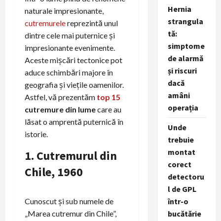
Hernia
naturale impresionante,
strangula
cutremurele
reprezintă unul
tă:
dintre cele mai puternice și
simptome
impresionante evenimente.
de alarmă
Aceste mișcări tectonice pot
și riscuri
aduce schimbări majore în
dacă
geografia și viețile oamenilor.
amâni
Astfel, vă prezentăm
top 15
operația
cutremure din lume
care au
lăsat o amprentă puternică în
Unde
istorie.
trebuie
montat
1.
Cutremurul din
corect
Chile, 1960
detectoru
l de GPL
Cunoscut și sub numele de
într-o
„Marea cutremur din Chile”,
bucătărie