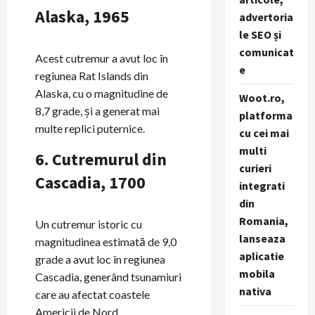
Alaska, 1965
advertoria
le SEO și
comunicat
Acest cutremur a avut loc în
e
regiunea Rat Islands din
Alaska, cu o magnitudine de
Woot.ro,
8,7 grade, și a generat mai
platforma
multe replici puternice.
cu cei mai
multi
6.
Cutremurul din
curieri
Cascadia, 1700
integrati
din
Romania,
Un cutremur istoric cu
lanseaza
magnitudinea estimată de 9,0
aplicatie
grade a avut loc în regiunea
mobila
Cascadia, generând tsunamiuri
nativa
care au afectat coastele
Americii de Nord.