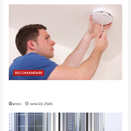
RECOMANDARI
Unde trebuie montat corect detectorul de GPL
într-o bucătărie
press
iunie 22, 2026