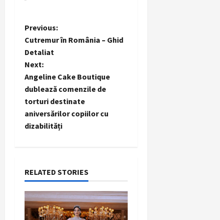
P
Previous:
Cutremur în România – Ghid
o
Detaliat
Next:
s
Angeline Cake Boutique
t
dublează comenzile de
torturi destinate
n
aniversărilor copiilor cu
dizabilități
a
v
i
RELATED STORIES
g
a