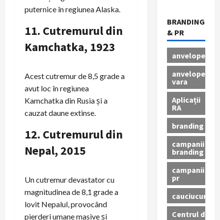
puternice în regiunea Alaska.
BRANDING
11.
Cutremurul din
& PR
Kamchatka, 1923
anvelope
anvelope
Acest cutremur de 8,5 grade a
vara
avut loc în regiunea
Aplicații
Kamchatka din Rusia și a
RA
cauzat daune extinse.
branding
12.
Cutremurul din
campanii
Nepal, 2015
branding
campanii
pr
Un cutremur devastator cu
magnitudinea de 8,1 grade a
cauciucuri
lovit Nepalul, provocând
Centrul de
pierderi umane masive și