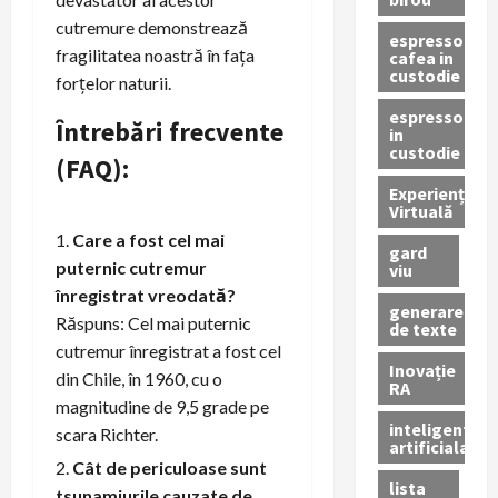
cutremure demonstrează
espressor
fragilitatea noastră în fața
cafea in
custodie
forțelor naturii.
espressor
Întrebări frecvente
in
custodie
(FAQ):
Experiență
Virtuală
Care a fost cel mai
gard
puternic cutremur
viu
înregistrat vreodată?
generare
Răspuns: Cel mai puternic
de texte
cutremur înregistrat a fost cel
Inovație
din Chile, în 1960, cu o
RA
magnitudine de 9,5 grade pe
inteligenta
scara Richter.
artificiala
Cât de periculoase sunt
lista
tsunamiurile cauzate de