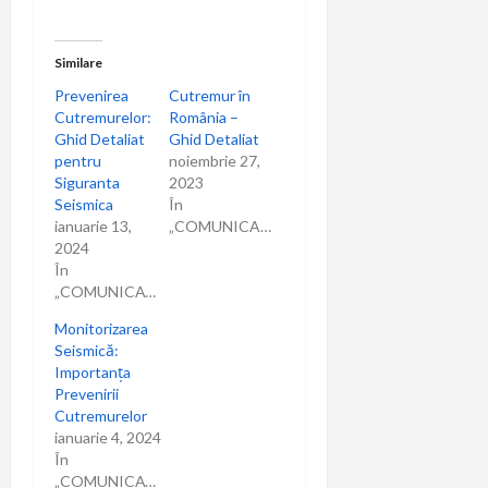
a
r
Similare
Prevenirea
Cutremur în
t
Cutremurelor:
România –
Ghid Detaliat
Ghid Detaliat
i
pentru
noiembrie 27,
Siguranta
2023
c
Seismica
În
ianuarie 13,
„COMUNICARE”
o
2024
În
l
„COMUNICAT”
Monitorizarea
e
Seismică:
Importanța
Prevenirii
Cutremurelor
ianuarie 4, 2024
În
„COMUNICAT”