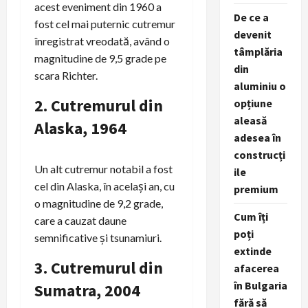
acest eveniment din 1960 a
De ce a
fost cel mai puternic cutremur
devenit
înregistrat vreodată, având o
tâmplăria
magnitudine de 9,5 grade pe
din
scara Richter.
aluminiu o
2.
Cutremurul din
opțiune
aleasă
Alaska, 1964
adesea în
construcți
Un alt cutremur notabil a fost
ile
cel din Alaska, în același an, cu
premium
o magnitudine de 9,2 grade,
Cum îți
care a cauzat daune
poți
semnificative și tsunamiuri.
extinde
3.
Cutremurul din
afacerea
în Bulgaria
Sumatra, 2004
fără să