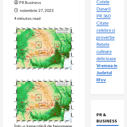
Cotele
PR Business
Dunarii
noiembrie 27, 2023
PR 360
4 minutes read
Citate
celebre si
proverbe
Rețete
culinare
delicioase
Vremea in
Judetul
Ilfov
PR &
BUSINESS
Într-o lume plină de fenomene