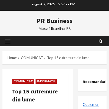
Skip
august 7, 2026
5:59:23 PM
to
content
PR Business
Afaceri, Branding, PR
Primary
Menu
Home
COMUNICAT
Top 15 cutremure din lume
Recomandari
COMUNICAT
INFORMATII
Top 15 cutremure
din lume
Cutremur