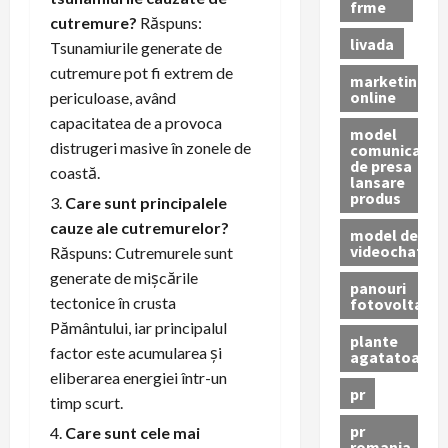
frme
cutremure?
Răspuns:
livada
Tsunamiurile generate de
cutremure pot fi extrem de
marketing
online
periculoase, având
capacitatea de a provoca
model
distrugeri masive în zonele de
comunicat
de presa
coastă.
lansare
produs
Care sunt principalele
cauze ale cutremurelor?
model de
videochat
Răspuns: Cutremurele sunt
generate de mișcările
panouri
tectonice în crusta
fotovoltaice
Pământului, iar principalul
plante
factor este acumularea și
agatatoare
eliberarea energiei într-un
pr
timp scurt.
pr
Care sunt cele mai
romania