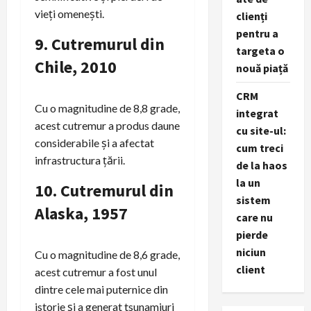
vieți omenești.
clienți
pentru a
9.
Cutremurul din
targeta o
Chile, 2010
nouă piață
CRM
Cu o magnitudine de 8,8 grade,
integrat
acest cutremur a produs daune
cu site-ul:
considerabile și a afectat
cum treci
infrastructura țării.
de la haos
la un
10.
Cutremurul din
sistem
Alaska, 1957
care nu
pierde
niciun
Cu o magnitudine de 8,6 grade,
client
acest cutremur a fost unul
dintre cele mai puternice din
istorie și a generat tsunamiuri