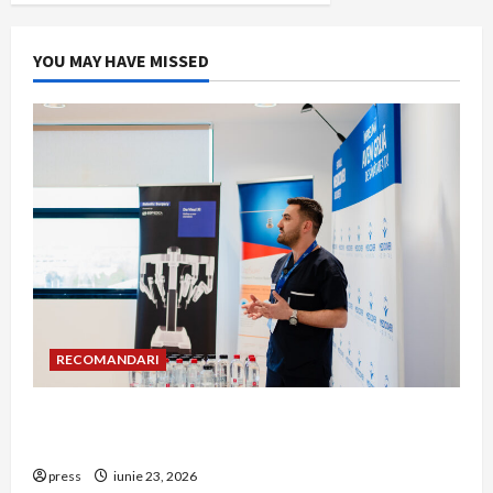
YOU MAY HAVE MISSED
RECOMANDARI
Hernia strangulată: simptome de alarmă și
riscuri dacă amâni operația
press
iunie 23, 2026