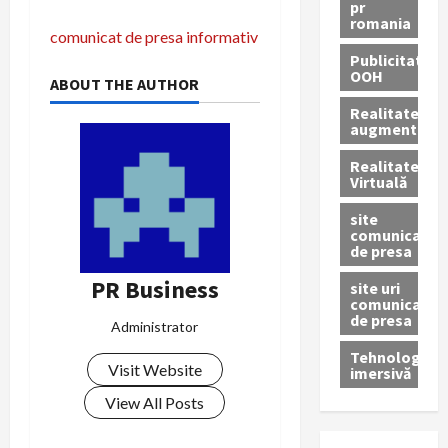
pr
romania
N
comunicat de presa informativ
Publicitate
a
OOH
ABOUT THE AUTHOR
v
Realitatea
augmentată
i
Realitatea
Virtuală
g
site
comunicate
a
de presa
r
PR Business
site uri
comunicate
e
de presa
Administrator
Tehnologie
î
Visit Website
imersivă
n
View All Posts