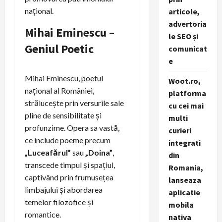
național.
articole,
advertoria
Mihai Eminescu –
le SEO și
Geniul Poetic
comunicat
e
Mihai Eminescu, poetul
Woot.ro,
național al României,
platforma
strălucește prin versurile sale
cu cei mai
pline de sensibilitate și
multi
profunzime. Opera sa vastă,
curieri
ce include poeme precum
integrati
„Luceafărul”
sau
„Doina”
,
din
transcede timpul și spațiul,
Romania,
captivând prin frumusețea
lanseaza
limbajului și abordarea
aplicatie
temelor filozofice și
mobila
romantice.
nativa