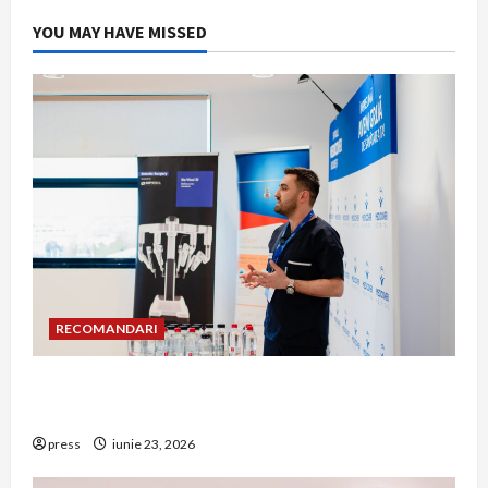
YOU MAY HAVE MISSED
RECOMANDARI
Hernia strangulată: simptome de alarmă și
riscuri dacă amâni operația
press
iunie 23, 2026