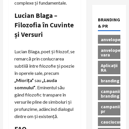
complexe și fundamentale.
Lucian Blaga –
BRANDING
Filozofia în Cuvinte
& PR
și Versuri
anvelope
anvelope
Lucian Blaga, poet și filozof, se
vara
remarcă prin conlucrarea
Aplicații
subtilă între filozofie și poezie
RA
în operele sale, precum
„Miorița”
sau
„Lauda
branding
somnului”
. Eminentul său
campanii
gând filozofic transpare în
branding
versurile pline de simboluri și
campanii
profunzime, adâncind dialogul
pr
dintre om și existență.
cauciucuri
FAQ