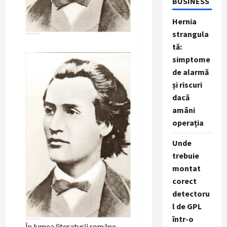
BUSINESS
Hernia
strangula
tă:
simptome
de alarmă
și riscuri
dacă
amâni
operația
Unde
trebuie
montat
corect
detectoru
l de GPL
într-o
În lumea literaturii române,