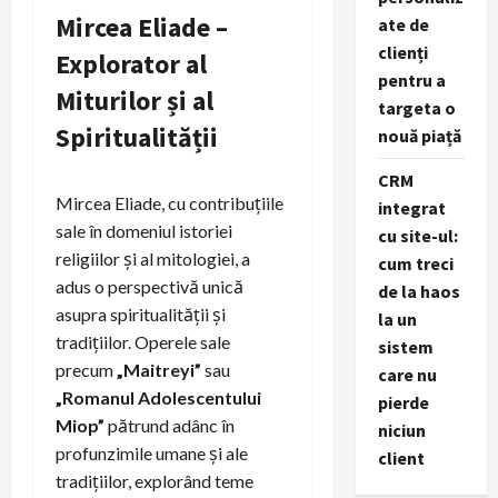
Mircea Eliade –
ate de
clienți
Explorator al
pentru a
Miturilor și al
targeta o
Spiritualității
nouă piață
CRM
Mircea Eliade, cu contribuțiile
integrat
sale în domeniul istoriei
cu site-ul:
religiilor și al mitologiei, a
cum treci
adus o perspectivă unică
de la haos
asupra spiritualității și
la un
tradițiilor. Operele sale
sistem
precum
„Maitreyi”
sau
care nu
„Romanul Adolescentului
pierde
Miop”
pătrund adânc în
niciun
profunzimile umane și ale
client
tradițiilor, explorând teme