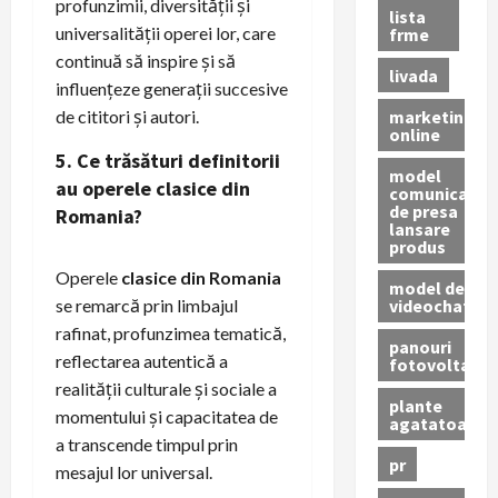
profunzimii, diversității și
lista
universalității operei lor, care
frme
continuă să inspire și să
livada
influențeze generații succesive
marketing
de cititori și autori.
online
5. Ce trăsături definitorii
model
au operele
clasice din
comunicat
de presa
Romania
?
lansare
produs
Operele
clasice din Romania
model de
videochat
se remarcă prin limbajul
rafinat, profunzimea tematică,
panouri
reflectarea autentică a
fotovoltaice
realității culturale și sociale a
plante
momentului și capacitatea de
agatatoare
a transcende timpul prin
pr
mesajul lor universal.