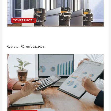
CONSTRUCTII
De ce a devenit tâmplăria din aluminiu o
opțiune aleasă adesea în construcțiile premium
press
iunie 22, 2026