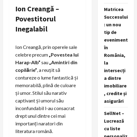
Ion Creangă –
Matricea
Succesului
Povestitorul
: un nou
Inegalabil
tip de
eveniment
Ion Creangă, prin operele sale
în
celebre precum
„Povestea lui
România,
Harap-Alb”
sau
„Amintiri din
la
copilărie”
, a reușit să
intersecți
contureze o lume fantastică și
a dintre
memorabilă, plină de culoare
imobiliare
și umor. Stilul său narativ
, credite și
captivant și umorul său
asigurări
inconfundabil l-au consacrat
SellNet –
drept unul dintre cei mai
Lucrează
importanți naratori din
cu liste
literatura română.
personaliz