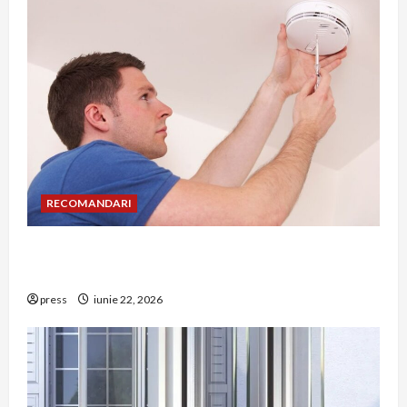
RECOMANDARI
Unde trebuie montat corect detectorul de GPL
într-o bucătărie
press
iunie 22, 2026