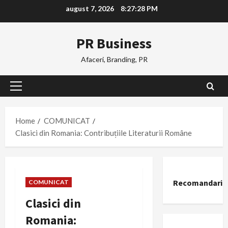
Skip
august 7, 2026
8:27:29 PM
to
content
PR Business
Afaceri, Branding, PR
Primary
Menu
Home
COMUNICAT
Clasici din Romania: Contribuțiile Literaturii Române
Recomandari
COMUNICAT
Clasici din
Romania: