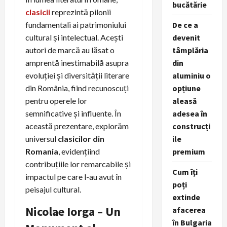
bucătărie
clasicii
reprezintă pilonii
fundamentali ai patrimoniului
De ce a
cultural și intelectual. Acești
devenit
autori de marcă au lăsat o
tâmplăria
amprentă inestimabilă asupra
din
evoluției și diversității literare
aluminiu o
din România, fiind recunoscuți
opțiune
pentru operele lor
aleasă
semnificative și influente. În
adesea în
această prezentare, explorăm
construcți
universul
clasicilor din
ile
Romania
, evidențiind
premium
contribuțiile lor remarcabile și
Cum îți
impactul pe care l-au avut în
poți
peisajul cultural.
extinde
Nicolae Iorga – Un
afacerea
în Bulgaria