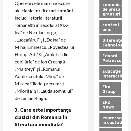
Operele cele mai cunoscute
comunicate
de presa
ale
clasicilor literari români
granturi
includ „Istoria literaturii
content
românești în secolul al XIX-
unic
lea” de Nicolae Iorga,
„Luceafărul” și „Doina” de
Diferențe
Tehnologice
Mihai Eminescu, „Povestea lui
Harap-Alb” și „Amintiri din
Eduard
Petrescu
copilărie” de Ion Creangă,
„Maitreyi” și „Romanul
Educație
interactivă
Adolescentului Miop” de
Mircea Eliade, precum și
Eko
„Miorița” și „Lauda somnului”
Group
de Lucian Blaga.
Eko
News
3. Care este importanța
clasicii din Romania în
espressoare
in custodie
literatura mondială?