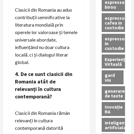
espressor
birou
Clasicii din Romania au adus
contribuții semnificative la
espressor
cafea in
literatura mondială prin
custodie
operele lor valoroase și temele
espressor
universale abordate,
in
influențând nu doar cultura
custodie
locală, ci și dialogul literar
Experiență
global.
Virtuală
4. De ce sunt clasicii din
gard
viu
Romania atât de
relevanți în cultura
generare
de texte
contemporană?
Inovație
RA
Clasicii din Romania rămân
relevanți în cultura
inteligenta
artificiala
contemporană datorită