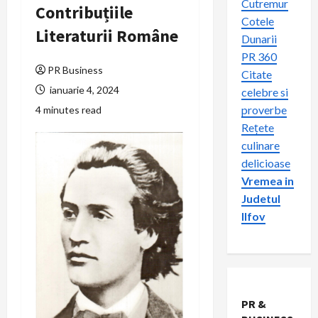
Cutremur
Contribuțiile
Cotele
Literaturii Române
Dunarii
PR 360
PR Business
Citate
ianuarie 4, 2024
celebre si
proverbe
4 minutes read
Rețete
culinare
delicioase
Vremea in
Judetul
Ilfov
PR &