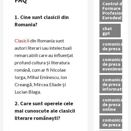
Centrul de
Formare
Profesionala
1. Cine sunt clasicii din
Eurodeal
Romania?
chat
gpt
Clasicii
din Romania sunt
comunicat
autori literari sau intelectuali
de presa
remarcabili care au influențat
comunicat
profund cultura și literatura
de presa
eveniment
română, cum ar fi Nicolae
Iorga, Mihai Eminescu, Ion
comunicat
de presa
Creangă, Mircea Eliade și
informativ
Lucian Blaga.
comunicat
2. Care sunt operele cele
de presa
online
mai cunoscute ale clasicii
literare românești?
comunicate
de presa