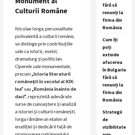
Monument al
fără să
Culturii Române
renunți la
firma din
România
Nicolae Iorga, personalitate
polivalentă a culturii române,
Cum îți
se distinge prin contribuțiile
poți
sale ca istoric, eseist,
extinde
dramaturg și politician.
afacerea
Operele sale monumentale,
în Bulgaria
precum
„Istoria literaturii
fără să
românești în secolul al XIX-
renunți la
lea”
sau
„România înainte de
firma din
daci”
, reprezintă adevărate
România
surse de cunoaștere și analiză
a istoriei și culturii românești.
Strategii
Iorga rămâne un etalon al
de
erudiției și dedicării față de
vizibilitate
promovarea patrimoniului
prin