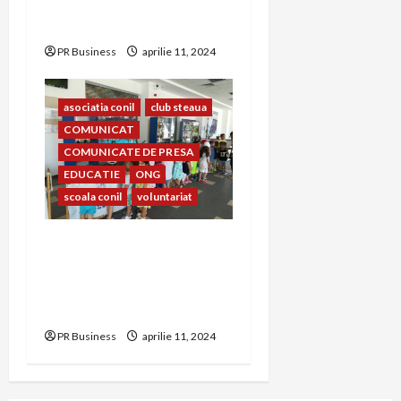
FESTIVALUL INTEGRĂRII
EDIȚIA A – XXIII-A
PR Business
aprilie 11, 2024
asociatia conil
club steaua
COMUNICAT
COMUNICATE DE PRESA
EDUCATIE
ONG
scoala conil
voluntariat
Prietenia dintre copiii
Clubului Sportiv Steaua
București și copiii Școlii și
Asociației Conil
PR Business
aprilie 11, 2024