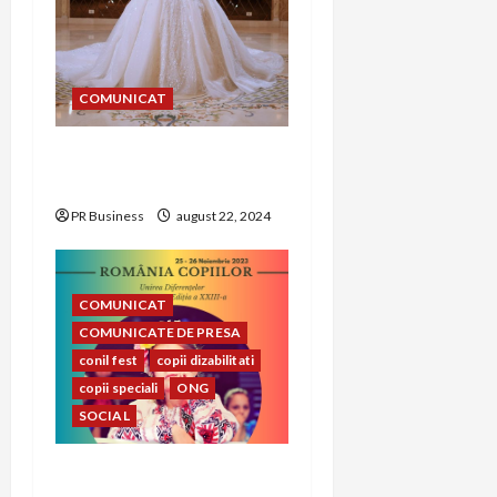
t
i
COMUNICAT
o
Alegerea rochiei de
n
mireasă perfecte
PR Business
august 22, 2024
COMUNICAT
COMUNICATE DE PRESA
conil fest
copii dizabilitati
copii speciali
ONG
SOCIAL
CONIL Fest 2023 –