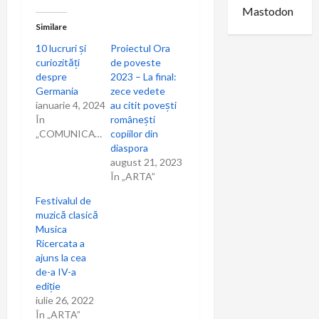
a
Mastodon
r
Similare
10 lucruri și
Proiectul Ora
t
curiozități
de poveste
despre
2023 – La final:
i
Germania
zece vedete
ianuarie 4, 2024
au citit povești
c
În
românești
„COMUNICAT”
copiilor din
o
diaspora
august 21, 2023
l
În „ARTA”
Festivalul de
e
muzică clasică
Musica
Ricercata a
ajuns la cea
de-a IV-a
ediție
iulie 26, 2022
În „ARTA”