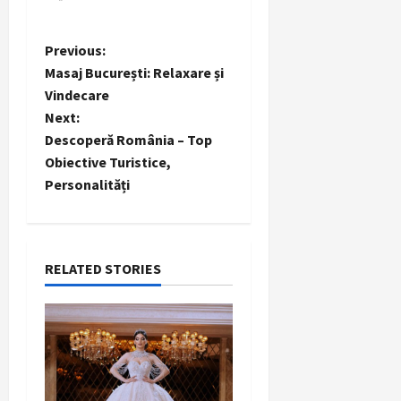
P
Previous:
Masaj București: Relaxare și
o
Vindecare
Next:
s
Descoperă România – Top
t
Obiective Turistice,
Personalități
n
a
RELATED STORIES
v
i
g
a