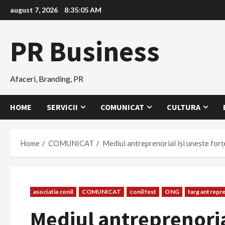
Skip
august 7, 2026
8:35:06 AM
to
content
PR Business
Afaceri, Branding, PR
HOME
SERVICII
COMUNICAT
CULTURA
Home
COMUNICAT
Mediul antreprenorial își unește forț
asociatia conil
COMUNICAT
conil fest
ONG
targ antrepre
Mediul antreprenorial