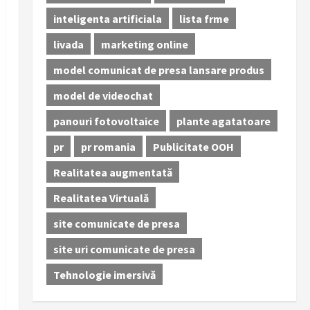
inteligenta artificiala
lista frme
livada
marketing online
model comunicat de presa lansare produs
model de videochat
panouri fotovoltaice
plante agatatoare
pr
pr romania
Publicitate OOH
Realitatea augmentată
Realitatea Virtuală
site comunicate de presa
site uri comunicate de presa
Tehnologie imersivă