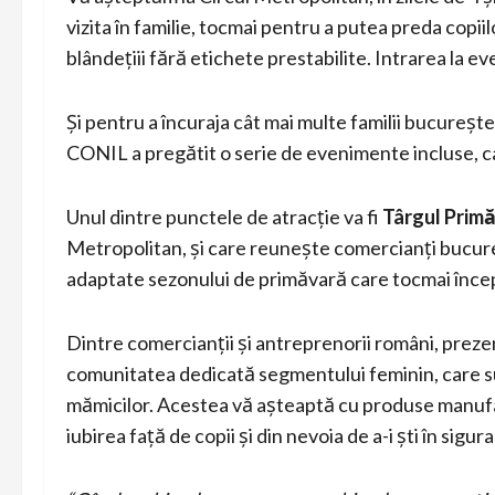
vizita în familie, tocmai pentru a putea preda copiilo
blândețiii fără etichete prestabilite. Intrarea l
Și pentru a încuraja cât mai multe familii bucurește
CONIL a pregătit o serie de evenimente incluse, ca
Unul dintre punctele de atracție va fi
Târgul Primă
Metropolitan, și care reunește comercianți bucure
adaptate sezonului de primăvară care tocmai înce
Dintre comercianții și antreprenorii români, prez
comunitatea dedicată segmentului feminin, care sus
mămicilor. Acestea vă așteaptă cu produse manufact
iubirea față de copii și din nevoia de a-i ști în sigur