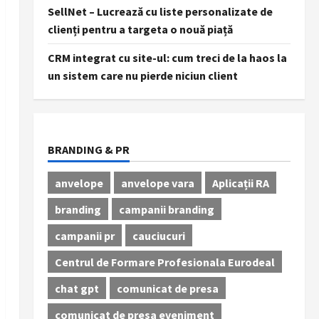
SellNet – Lucrează cu liste personalizate de
clienți pentru a targeta o nouă piață
CRM integrat cu site-ul: cum treci de la haos la
un sistem care nu pierde niciun client
BRANDING & PR
anvelope
anvelope vara
Aplicații RA
branding
campanii branding
campanii pr
cauciucuri
Centrul de Formare Profesionala Eurodeal
chat gpt
comunicat de presa
comunicat de presa eveniment