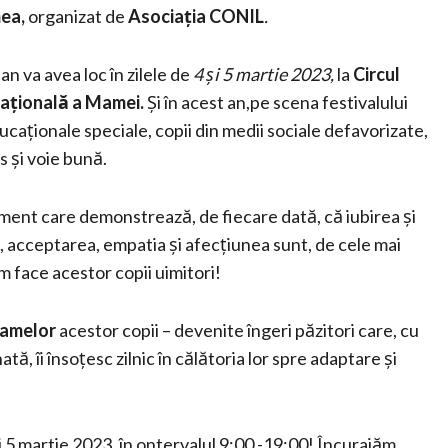
mea,
organizat de
Asociația CONIL
.
an va avea loc în zilele de
4 și 5 martie 2023,
la
Circul
națională a Mamei.
Și în acest an,pe scena festivalului
educaționale speciale, copii din medii sociale defavorizate,
s și voie bună.
iment care demonstrează, de fiecare dată, că iubirea și
 acceptarea, empatia și afecțiunea sunt, de cele mai
m face acestor copii uimitori!
amelor
acestor copii – devenite îngeri păzitori care, cu
, îi însoțesc zilnic în călătoria lor spre adaptare și
și 5 martie 2023, în ontervalul 9:00 -19:00! Încurajăm