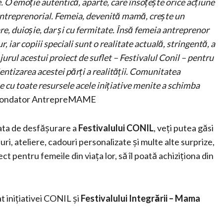
 emoție autentică, aparte, care însoțește orice acțiune
antreprenorial. Femeia, devenită mamă, crește un
re, duioșie, dar și cu fermitate. Însă femeia antreprenor
, iar copiii speciali sunt o realitate actuală, stringentă, a
urul acestui proiect de suflet – Festivalul Conil – pentru
ientizarea acestei părți a realității. Comunitatea
cu toate resursele acele inițiative menite a schimba
Fondator AntrepreMAME
rata de desfășurare a
Festivalului CONIL
, veți putea găsi
iuri, ateliere, cadouri personalizate și multe alte surprize,
ect pentru femeile din viața lor, să îl poată achiziționa din
t inițiativei CONIL și
Festivalului
Integrării – Mama