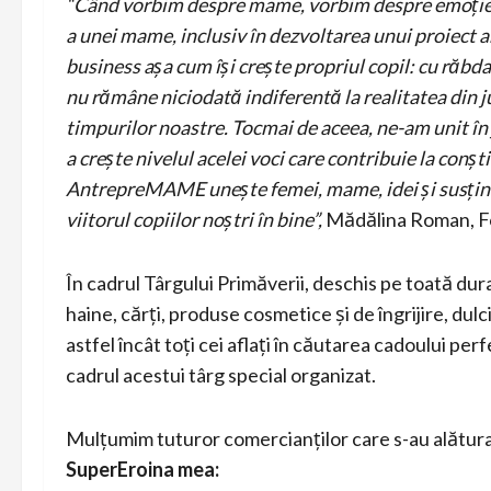
“Când vorbim despre mame, vorbim despre emoție. O
a unei mame, inclusiv în dezvoltarea unui proiect 
business așa cum își crește propriul copil: cu răbda
nu rămâne niciodată indiferentă la realitatea din jur
timpurilor noastre. Tocmai de aceea, ne-am unit în j
a crește nivelul acelei voci care contribuie la conșt
AntrepreMAME unește femei, mame, idei și susține 
viitorul copiilor noștri în bine”,
Mădălina Roman, 
În cadrul Târgului Primăverii, deschis pe toată du
haine, cărți, produse cosmetice și de îngrijire, dulc
astfel încât toți cei aflați în căutarea cadoului perf
cadrul acestui târg special organizat.
Mulțumim tuturor comercianților care s-au alătura
SuperEroina mea: