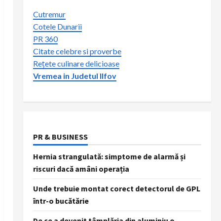
Cutremur
Cotele Dunarii
PR 360
Citate celebre si proverbe
Rețete culinare delicioase
Vremea in Judetul Ilfov
PR & BUSINESS
Hernia strangulată: simptome de alarmă și
riscuri dacă amâni operația
Unde trebuie montat corect detectorul de GPL
într-o bucătărie
De ce a devenit tâmplăria din aluminiu o