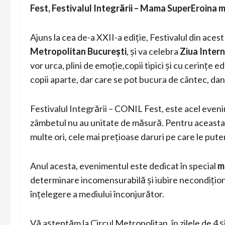
Fest, Festivalul Integrării – Mama SuperEroina 
Ajuns la cea de-a XXII-a ediție, Festivalul din acest 
Metropolitan București
, și va celebra
Ziua Inter
vor urca, plini de emoție,copii tipici și cu cerințe 
copii aparte, dar care se pot bucura de cântec, dan
Festivalul Integrării – CONIL Fest, este acel even
zâmbetul nu au unitate de măsură. Pentru aceasta,
multe ori, cele mai prețioase daruri pe care le pute
Anul acesta, evenimentul este dedicat în special
m
determinare incomensurabilă și iubire necondiționată
înțelegere a mediului înconjurător.
Vă așteptăm la Circul Metropolitan, în zilele de 4 