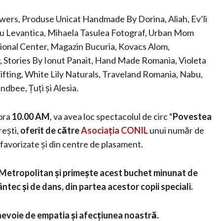
owers, Produse Unicat Handmade By Dorina, Aliah, Ev’li
u Levantica, Mihaela Tasulea Fotograf, Urban Mom
tional Center, Magazin Bucuria, Kovacs Alom,
ly, Stories By Ionut Panait, Hand Made Romania, Violeta
ting, White Lily Naturals, Traveland Romania, Nabu,
dbee, Țuți și Alesia.
 ora
10.00 AM
, va avea loc spectacolul de circ “
Povestea
rești,
oferit de către
Asociația CONIL
unui număr de
defavorizate și din centre de plasament.
l Metropolitan și primește acest buchet minunat de
ntec și de dans, din partea acestor copii speciali.
 nevoie de empatia și afecțiunea noastră.