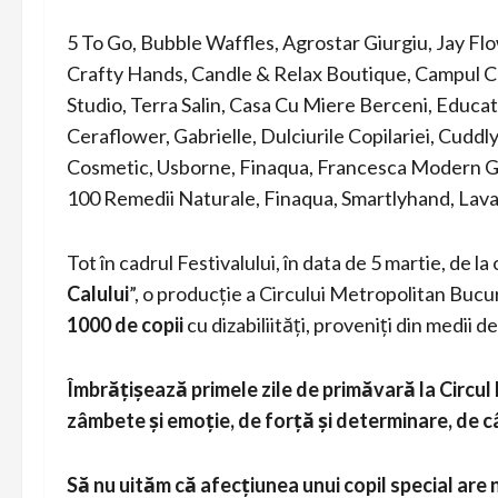
5 To Go, Bubble Waffles, Agrostar Giurgiu, Jay Fl
Crafty Hands, Candle & Relax Boutique, Campul C
Studio, Terra Salin, Casa Cu Miere Berceni, Educa
Ceraflower, Gabrielle, Dulciurile Copilariei, Cudd
Cosmetic, Usborne, Finaqua, Francesca Modern Gif
100 Remedii Naturale, Finaqua, Smartlyhand, Lavan
Tot în cadrul Festivalului, în data de 5 martie, de la
Calului
”, o producție a Circului Metropolitan Bucu
1000 de copii
cu dizabiliități, proveniți din medii 
Îmbrățișează primele zile de primăvară la Circu
zâmbete și emoție, de forță și determinare, de câ
Să nu uităm că afecțiunea unui copil special are