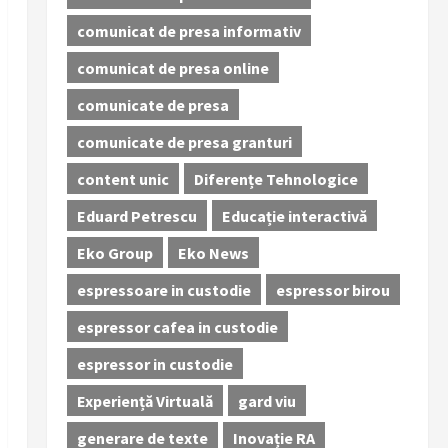
comunicat de presa informativ
comunicat de presa online
comunicate de presa
comunicate de presa granturi
content unic
Diferențe Tehnologice
Eduard Petrescu
Educație interactivă
Eko Group
Eko News
espressoare in custodie
espressor birou
espressor cafea in custodie
espressor in custodie
Experiență Virtuală
gard viu
generare de texte
Inovație RA