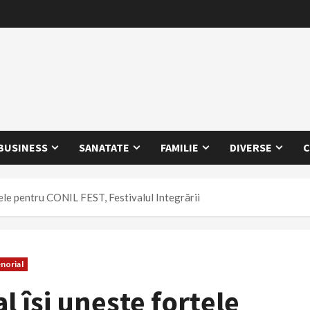
BUSINESS
SANATATE
FAMILIE
DIVERSE
C
ele pentru CONIL FEST, Festivalul Integrării
norial
 își unește forțele