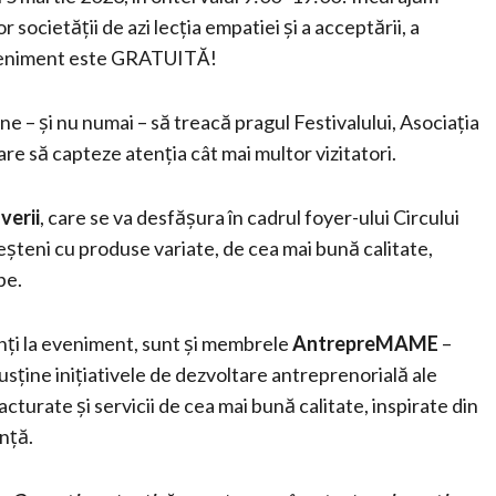
r societății de azi lecția empatiei și a acceptării, a
a eveniment este GRATUITĂ!
ne – și nu numai – să treacă pragul Festivalului, Asociația
re să capteze atenția cât mai multor vizitatori.
verii
, care se va desfășura în cadrul foyer-ului Circului
șteni cu produse variate, de cea mai bună calitate,
pe.
enți la eveniment, sunt și membrele
AntrepreMAME
–
ține inițiativele de dezvoltare antreprenorială ale
urate și servicii de cea mai bună calitate, inspirate din
anță.