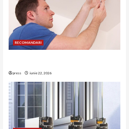
RECOMANDARI
Unde trebuie montat corect detectorul de GPL
într-o bucătărie
press
iunie 22, 2026