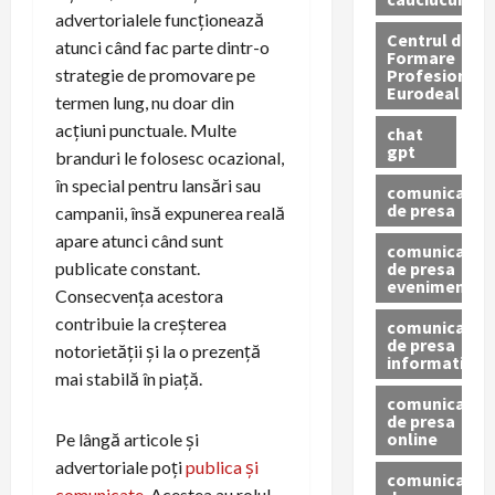
advertorialele funcționează
Centrul de
atunci când fac parte dintr-o
Formare
Profesionala
strategie de promovare pe
Eurodeal
termen lung, nu doar din
acțiuni punctuale. Multe
chat
gpt
branduri le folosesc ocazional,
în special pentru lansări sau
comunicat
de presa
campanii, însă expunerea reală
apare atunci când sunt
comunicat
de presa
publicate constant.
eveniment
Consecvența acestora
contribuie la creșterea
comunicat
de presa
notorietății și la o prezență
informativ
mai stabilă în piață.
comunicat
de presa
online
Pe lângă articole și
advertoriale poți
publica și
comunicate
comunicate
. Acestea au rolul