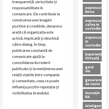
transparență, seriozitate și
espressor
responsabilitate în
birou
comunicare. Ele contribuie la
construirea unei imagini
espressor
cafea in
pozitive și credibile, deoarece
custodie
arată că organizația este
espressor
activă, implicată și deschisă
in
către dialog. În timp,
custodie
publicarea constantă de
Experiență
comunicate ajută la
Virtuală
consolidarea încrederii
gard
publicului și la menținerea unei
viu
relații stabile între companie
generare
și comunitate, ceea ce poate
de texte
influența pozitiv reputația și
Inovație
vizibilitatea brandului.
RA
inteligenta