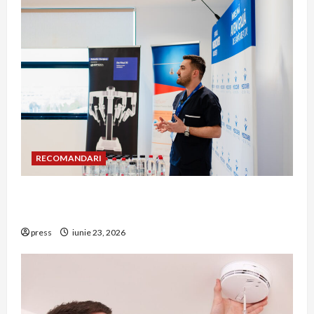
RECOMANDARI
Hernia strangulată: simptome de alarmă și
riscuri dacă amâni operația
press
iunie 23, 2026