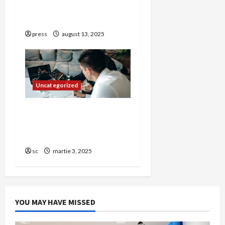
parteneriat media pentru
PR de succes
press
august 13, 2025
Uncategorized
Cum să te pregătești
pentru listarea companiei
tale la bursă? Află acum!
sc
martie 3, 2025
YOU MAY HAVE MISSED