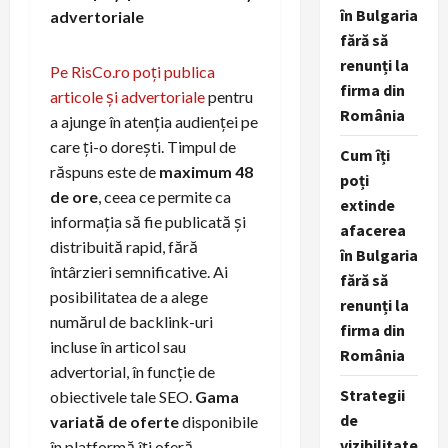
în Bulgaria
advertoriale
fără să
renunți la
Pe RisCo.ro poți publica
firma din
articole și advertoriale
pentru
România
a ajunge în atenția audienței pe
care ți-o dorești. Timpul de
Cum îți
răspuns este de
maximum 48
poți
de ore
, ceea ce permite ca
extinde
informația să fie publicată și
afacerea
distribuită rapid, fără
în Bulgaria
întârzieri semnificative. Ai
fără să
posibilitatea de a alege
renunți la
numărul de backlink-uri
firma din
incluse în articol sau
România
advertorial, în funcție de
Strategii
obiectivele tale SEO.
Gama
de
variată de oferte
disponibile
vizibilitate
în platformă îți oferă