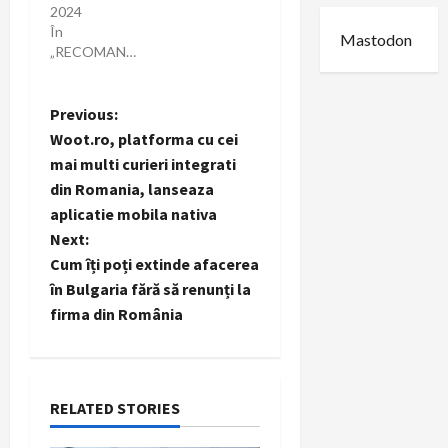
2024
În
Mastodon
„RECOMANDARI”
P
Previous:
Woot.ro, platforma cu cei
o
mai multi curieri integrati
din Romania, lanseaza
s
aplicatie mobila nativa
t
Next:
Cum îți poți extinde afacerea
n
în Bulgaria fără să renunți la
firma din România
a
v
i
RELATED STORIES