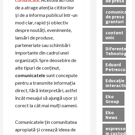
de presa
de a atrage atenția cititorilor
comunicate
și de a informa publicul într-un
de presa
granturi
mod clar, rapid și obiectiv
despre noutăți, evenimente,
content
unic
lansări de produse,
parteneriate sau schimbări
Diferențe
importante din cadrul unei
Tehnologice
organizații. Spre deosebire de
Eduard
alte tipuri de conținut,
Petrescu
comunicatele
sunt concepute
Educație
pentru a transmite informația
interactivă
direct, fără interpretări, astfel
Eko
încât mesajul să ajungă ușor și
Group
corect la cât mai mulți oameni.
Eko
News
Comunicatele țin comunitatea
espressoare
apropiată și creează ideea de
in custodie