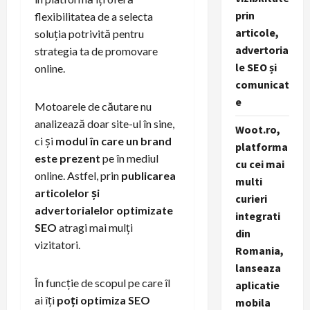
prin
flexibilitatea de a selecta
articole,
soluția potrivită pentru
advertoria
strategia ta de promovare
le SEO și
online.
comunicat
e
Motoarele de căutare nu
analizează doar site-ul în sine,
Woot.ro,
ci și
modul în care un brand
platforma
este prezent
pe în mediul
cu cei mai
online. Astfel, prin
publicarea
multi
articolelor și
curieri
advertorialelor optimizate
integrati
SEO
atragi mai mulți
din
vizitatori.
Romania,
lanseaza
În funcție de scopul pe care îl
aplicatie
ai îți
poți optimiza SEO
mobila