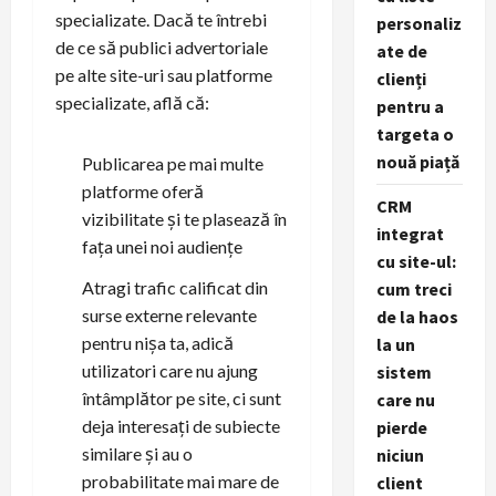
specializate. Dacă te întrebi
personaliz
de ce să publici advertoriale
ate de
pe alte site-uri sau platforme
clienți
specializate, află că:
pentru a
targeta o
nouă piață
Publicarea pe mai multe
platforme oferă
CRM
vizibilitate și te plasează în
integrat
fața unei noi audiențe
cu site-ul:
Atragi trafic calificat din
cum treci
surse externe relevante
de la haos
pentru nișa ta, adică
la un
utilizatori care nu ajung
sistem
întâmplător pe site, ci sunt
care nu
deja interesați de subiecte
pierde
similare și au o
niciun
probabilitate mai mare de
client