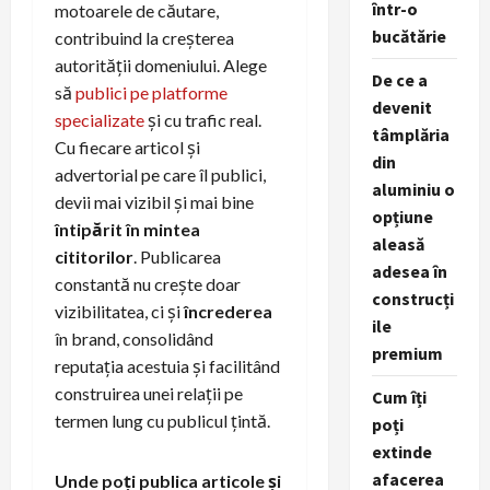
într-o
motoarele de căutare,
bucătărie
contribuind la creșterea
autorității domeniului. Alege
De ce a
să
publici pe platforme
devenit
specializate
și cu trafic real.
tâmplăria
Cu fiecare articol și
din
advertorial pe care îl publici,
aluminiu o
devii mai vizibil și mai bine
opțiune
întipărit în mintea
aleasă
cititorilor
. Publicarea
adesea în
constantă nu crește doar
construcți
vizibilitatea, ci și
încrederea
ile
în brand, consolidând
premium
reputația acestuia și facilitând
construirea unei relații pe
Cum îți
termen lung cu publicul țintă.
poți
extinde
afacerea
Unde poți publica articole și