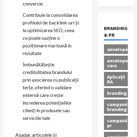
conversie
Contribuie la consolidarea
profilului de backlink-uri și
BRANDING
la optimizarea SEO, ceea
& PR
ce poate susține o
poziționare mai bună în
anvelope
rezultate
anvelope
Îmbunătățește
vara
credibilitatea brandului
Aplicații
prin asocierea cu publicații
RA
terțe, oferind o validare
branding
externă care crește
încrederea potențialilor
campanii
branding
clienți în produsele sau
serviciile tale
campanii
pr
Așadar, articolele și
cauciucuri