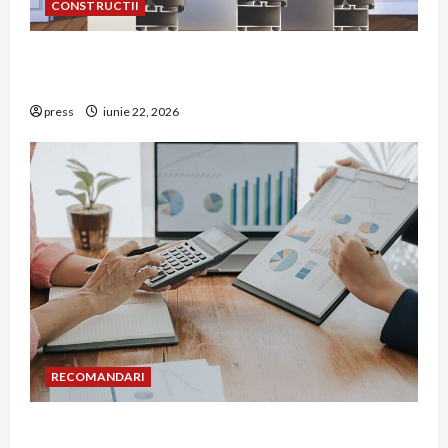
CONSTRUCTII
De ce a devenit tâmplăria din aluminiu o
opțiune aleasă adesea în construcțiile premium
press
iunie 22, 2026
RECOMANDARI
Cum îți poți extinde afacerea în Bulgaria fără să