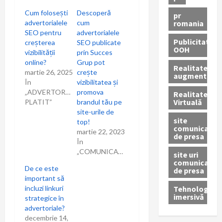
Cum folosești
Descoperă
pr
romania
advertorialele
cum
SEO pentru
advertorialele
Publicitate
creșterea
SEO publicate
OOH
vizibilității
prin Succes
online?
Grup pot
Realitatea
martie 26, 2025
crește
augmentată
În
vizibilitatea și
„ADVERTORIAL
promova
Realitatea
Virtuală
PLATIT”
brandul tău pe
site-urile de
site
top!
comunicate
martie 22, 2023
de presa
În
„COMUNICAT”
site uri
comunicate
De ce este
de presa
important să
Tehnologie
incluzi linkuri
imersivă
strategice în
advertoriale?
decembrie 14,