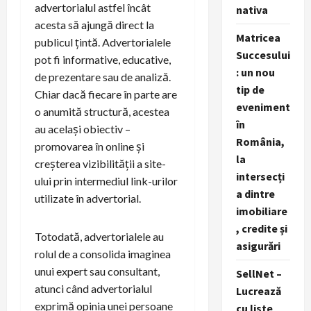
advertorialul astfel încât
nativa
acesta să ajungă direct la
Matricea
publicul țintă. Advertorialele
Succesului
pot fi informative, educative,
: un nou
de prezentare sau de analiză.
tip de
Chiar dacă fiecare în parte are
eveniment
o anumită structură, acestea
în
au același obiectiv –
România,
promovarea în online și
la
creșterea vizibilității a site-
intersecți
ului prin intermediul link-urilor
a dintre
utilizate în advertorial.
imobiliare
, credite și
Totodată, advertorialele au
asigurări
rolul de a consolida imaginea
unui expert sau consultant,
SellNet –
atunci când advertorialul
Lucrează
exprimă opinia unei persoane
cu liste