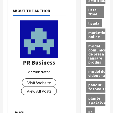
artificiala
lista
ABOUT THE AUTHOR
frme
livada
marketing
online
model
comunicat
de presa
lansare
PR Business
produs
model de
Administrator
videochat
Visit Website
panouri
fotovoltaice
View All Posts
plante
agatatoare
pr
Similare