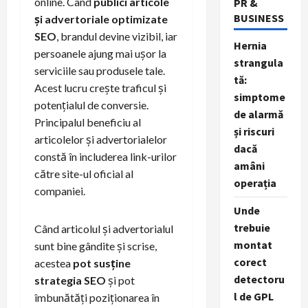
online. Când
publici articole
PR &
BUSINESS
și advertoriale optimizate
SEO
, brandul devine vizibil, iar
Hernia
persoanele ajung mai ușor la
strangula
serviciile sau produsele tale.
tă:
Acest lucru crește traficul și
simptome
potențialul de conversie.
de alarmă
Principalul beneficiu al
și riscuri
articolelor și advertorialelor
dacă
constă în includerea link-urilor
amâni
către site-ul oficial al
operația
companiei.
Unde
trebuie
Când articolul și advertorialul
montat
sunt bine gândite și scrise,
corect
acestea
pot susține
detectoru
strategia SEO
și pot
l de GPL
îmbunătăți poziționarea în