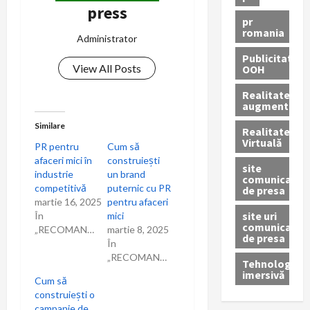
press
pr
romania
Administrator
Publicitate
View All Posts
OOH
Realitatea
augmentată
Similare
Realitatea
Virtuală
PR pentru
Cum să
afaceri mici în
construiești
site
industrie
un brand
comunicate
competitivă
puternic cu PR
de presa
martie 16, 2025
pentru afaceri
site uri
În
mici
comunicate
„RECOMANDARI”
martie 8, 2025
de presa
În
„RECOMANDARI”
Tehnologie
imersivă
Cum să
construiești o
campanie de