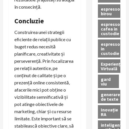
în consecință.
espressor
birou
Concluzie
espressor
cafea in
Construirea unei strategii
custodie
eficiente de relații publice cu
espressor
buget redus necesită
in
custodie
planificare, creativitate și
perseverență. Prin focalizarea
Experiență
pe relații autentice, pe
Virtuală
conținut de calitate și pe o
gard
prezență online consistentă,
viu
afacerile mici pot obține o
generare
vizibilitate semnificativă și
de texte
pot atinge obiectivele de
Inovație
marketing, chiar și cu resurse
RA
limitate. Este important să se
inteligenta
stabilească obiective clare, să