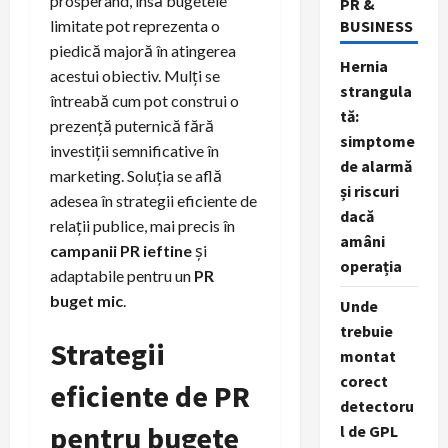
prosperând, însă bugetele
PR &
BUSINESS
limitate pot reprezenta o
piedică majoră în atingerea
Hernia
acestui obiectiv. Mulți se
strangula
întreabă cum pot construi o
tă:
prezență puternică fără
simptome
investiții semnificative în
de alarmă
marketing. Soluția se află
și riscuri
adesea în strategii eficiente de
dacă
relații publice, mai precis în
amâni
campanii PR ieftine
și
operația
adaptabile pentru un
PR
buget mic
.
Unde
trebuie
Strategii
montat
corect
eficiente de PR
detectoru
pentru bugete
l de GPL