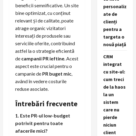
beneficii semnificative. Un site
personaliz
bine optimizat, cu conținut
ate de
relevant și de calitate, poate
clienți
atrage organic vizitatori
pentru a
interesați de produsele sau
targeta o
serviciile oferite, contribuind
nouă piață
astfel la o strategie eficientă
CRM
de
campanii PR ieftine
. Acest
integrat
aspect este crucial pentru o
cu site-ul:
campanie de
PR buget mic
,
cum treci
având în vedere costurile
de la haos
reduse asociate.
la un
sistem
Întrebări frecvente
care nu
1. Este PR-ul low-budget
pierde
potrivit pentru toate
niciun
afacerile mici?
client