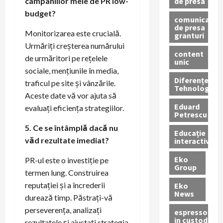
de presa
campaniilor mele de PR low-
budget?
comunicate
de presa
Monitorizarea este crucială.
granturi
Urmăriți creșterea numărului
content
de urmăritori pe rețelele
unic
sociale, mențiunile în media,
Diferențe
traficul pe site și vânzările.
Tehnologice
Aceste date vă vor ajuta să
Eduard
evaluați eficiența strategiilor.
Petrescu
5. Ce se întâmplă dacă nu
Educație
văd rezultate imediat?
interactivă
Eko
PR-ul este o investiție pe
Group
termen lung. Construirea
reputației și a încrederii
Eko
News
durează timp. Păstrați-vă
perseverența, analizați
espressoare
in custodie
rezultatele și ajustați strategia