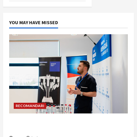
YOU MAY HAVE MISSED
RECOMANDARI
Hernia strangulată: simptome de alarmă și
riscuri dacă amâni operația