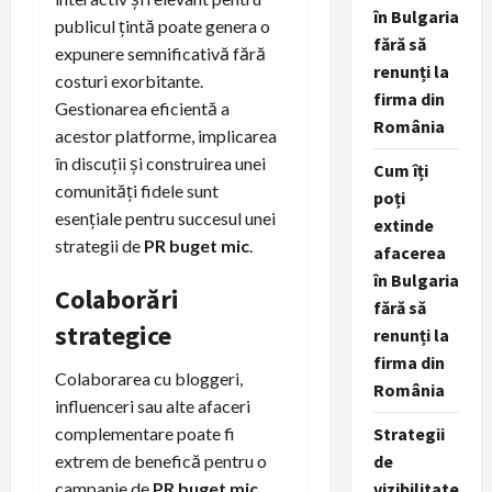
în Bulgaria
publicul țintă poate genera o
fără să
expunere semnificativă fără
renunți la
costuri exorbitante.
firma din
Gestionarea eficientă a
România
acestor platforme, implicarea
în discuții și construirea unei
Cum îți
comunități fidele sunt
poți
esențiale pentru succesul unei
extinde
strategii de
PR buget mic
.
afacerea
în Bulgaria
Colaborări
fără să
strategice
renunți la
firma din
Colaborarea cu bloggeri,
România
influenceri sau alte afaceri
Strategii
complementare poate fi
de
extrem de benefică pentru o
vizibilitate
campanie de
PR buget mic
.