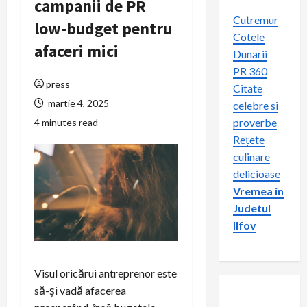
campanii de PR
Cutremur
low-budget pentru
Cotele
afaceri mici
Dunarii
PR 360
press
Citate
martie 4, 2025
celebre si
proverbe
4 minutes read
Rețete
culinare
delicioase
Vremea in
Judetul
Ilfov
Visul oricărui antreprenor este
să-și vadă afacerea