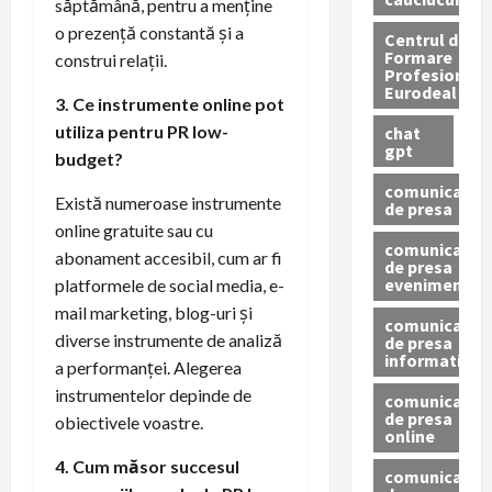
săptămână, pentru a menține
o prezență constantă și a
Centrul de
Formare
construi relații.
Profesionala
Eurodeal
3. Ce instrumente online pot
utiliza pentru PR low-
chat
gpt
budget?
comunicat
Există numeroase instrumente
de presa
online gratuite sau cu
comunicat
abonament accesibil, cum ar fi
de presa
eveniment
platformele de social media, e-
mail marketing, blog-uri și
comunicat
diverse instrumente de analiză
de presa
informativ
a performanței. Alegerea
instrumentelor depinde de
comunicat
de presa
obiectivele voastre.
online
4. Cum măsor succesul
comunicate