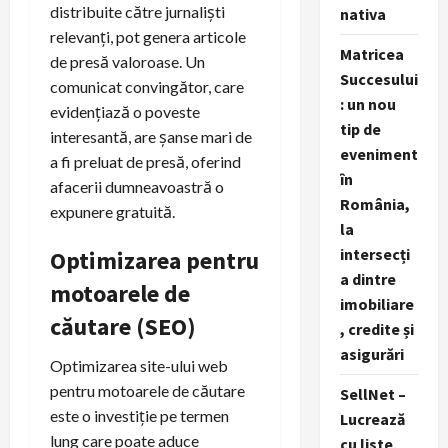
distribuite către jurnaliști
nativa
relevanți, pot genera articole
Matricea
de presă valoroase. Un
Succesului
comunicat convingător, care
: un nou
evidențiază o poveste
tip de
interesantă, are șanse mari de
eveniment
a fi preluat de presă, oferind
în
afacerii dumneavoastră o
România,
expunere gratuită.
la
intersecți
Optimizarea pentru
a dintre
motoarele de
imobiliare
căutare (SEO)
, credite și
asigurări
Optimizarea site-ului web
pentru motoarele de căutare
SellNet –
este o investiție pe termen
Lucrează
lung care poate aduce
cu liste