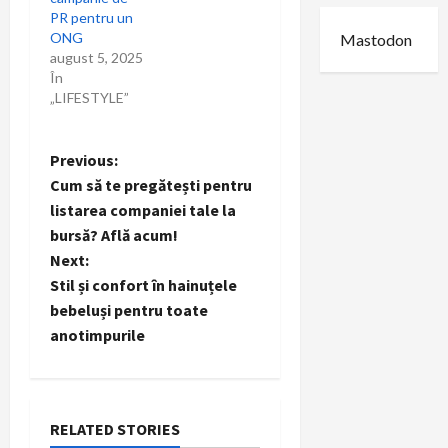
PR pentru un
ONG
Mastodon
august 5, 2025
În
„LIFESTYLE”
P
Previous:
Cum să te pregătești pentru
o
listarea companiei tale la
bursă? Află acum!
s
Next:
t
Stil și confort în hainuțele
bebeluși pentru toate
n
anotimpurile
a
v
RELATED STORIES