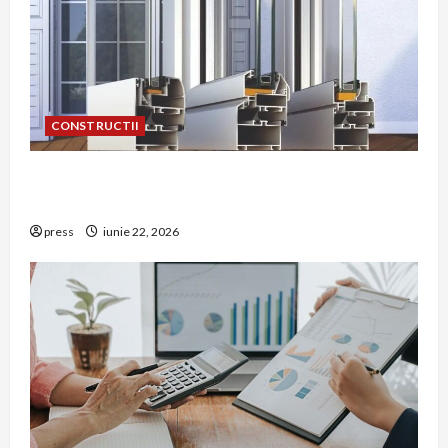
CONSTRUCTII
De ce a devenit tâmplăria din aluminiu o
opțiune aleasă adesea în construcțiile premium
press
iunie 22, 2026