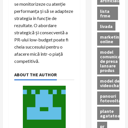
artificiala
se monitorizeze cu atenție
lista
performanța și să se adapteze
frme
strategia în funcție de
rezultate. O abordare
livada
strategică și consecventă a
marketing
PR-ului low-budget poate fi
online
cheia succesului pentru o
model
afacere mică într-o piață
comunicat
de presa
competitivă.
lansare
produs
ABOUT THE AUTHOR
model de
videochat
panouri
fotovoltaice
plante
agatatoare
pr