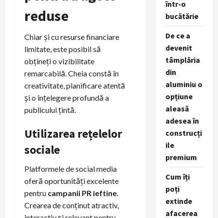
într-o
reduse
bucătărie
De ce a
Chiar și cu resurse financiare
devenit
limitate, este posibil să
tâmplăria
obțineți o vizibilitate
din
remarcabilă. Cheia constă în
aluminiu o
creativitate, planificare atentă
opțiune
și o înțelegere profundă a
aleasă
publicului țintă.
adesea în
Utilizarea rețelelor
construcți
ile
sociale
premium
Platformele de social media
Cum îți
oferă oportunități excelente
poți
pentru
campanii PR ieftine
.
extinde
Crearea de conținut atractiv,
afacerea
interactiv și relevant pentru