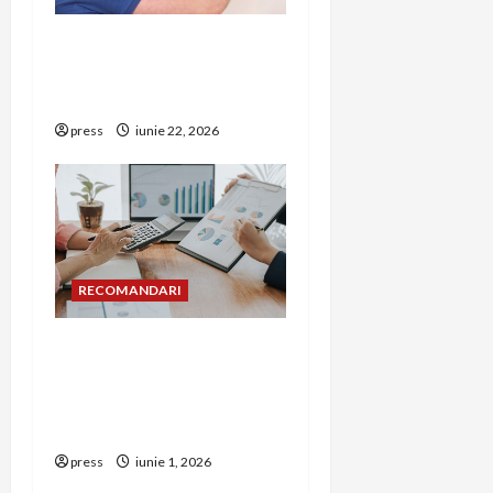
Unde trebuie montat
corect detectorul de GPL
într-o bucătărie
press
iunie 22, 2026
RECOMANDARI
Cum îți poți extinde
afacerea în Bulgaria fără
să renunți la firma din
România
press
iunie 1, 2026