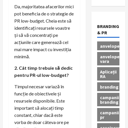
Da, majoritatea afacerilor mici
pot beneficia de o strategie de
PR low-budget. Cheia este să
BRANDING
identificați resursele voastre
& PR
și să vă concentrați pe
acțiunile care generează cel
anvelope
mai mare impact cu investiția
anvelope
minimă.
vara
2. Cât timp trebuie să dedic
Aplicații
pentru PR-ul low-budget?
RA
Timpul necesar variază în
branding
funcție de obiectivele și
campanii
resursele disponibile. Este
branding
important să alocați timp
campanii
constant, chiar dacă este
pr
vorba de doar câteva ore pe
cauciucuri