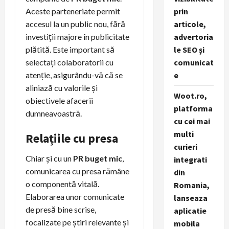
prin
Aceste parteneriate permit
articole,
accesul la un public nou, fără
advertoria
investiții majore în publicitate
le SEO și
plătită. Este important să
comunicat
selectați colaboratorii cu
e
atenție, asigurându-vă că se
aliniază cu valorile și
Woot.ro,
obiectivele afacerii
platforma
dumneavoastră.
cu cei mai
multi
Relațiile cu presa
curieri
Chiar și cu un
PR buget mic
,
integrati
comunicarea cu presa rămâne
din
o componentă vitală.
Romania,
Elaborarea unor comunicate
lanseaza
de presă bine scrise,
aplicatie
focalizate pe știri relevante și
mobila