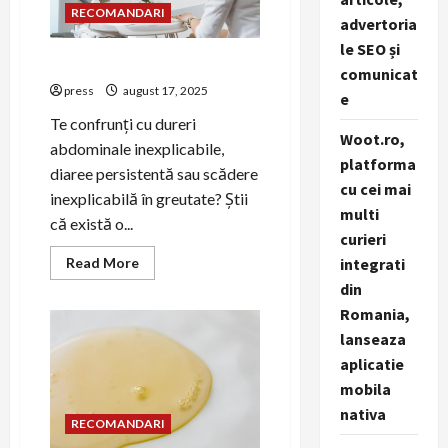
susținători
RECOMANDARI
advertoria
le SEO și
Boala Crohn
comunicat
press
august 17, 2025
e
Te confrunți cu dureri
Woot.ro,
abdominale inexplicabile,
platforma
diaree persistentă sau scădere
cu cei mai
inexplicabilă în greutate? Știi
multi
că există o...
curieri
Read
Read More
integrati
more
din
about
Boala
Romania,
Crohn
lanseaza
aplicatie
mobila
nativa
RECOMANDARI