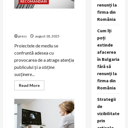
RECOMANDARI
renunți la
firma din
PR pentru proiectele de
România
mediu: cum să atragi
susținători
Cum îți
press
august 18, 2025
poți
extinde
Proiectele de mediu se
afacerea
confruntă adesea cu
în Bulgaria
provocarea de a atrage atenția
fără să
publicului și a obține
renunți la
susținere...
firma din
Read
Read More
România
more
about
PR
Strategii
pentru
proiectele
de
de
mediu:
vizibilitate
cum
prin
să
atragi
articole,