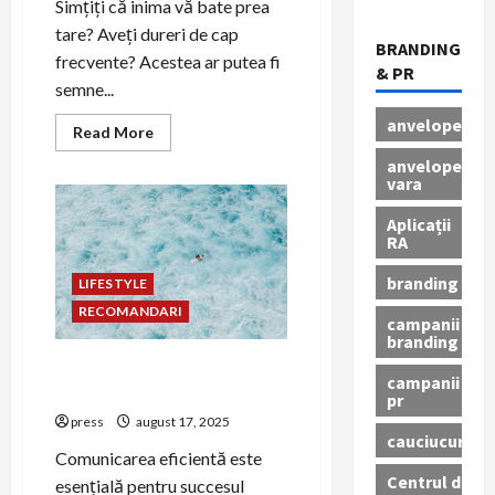
Simțiți că inima vă bate prea
tare? Aveți dureri de cap
BRANDING
frecvente? Acestea ar putea fi
& PR
semne...
anvelope
Read
Read More
more
about
anvelope
Cum
vara
se
măsoară
Aplicații
corect
tensiunea
RA
arterială?
branding
LIFESTYLE
RECOMANDARI
campanii
branding
Rolul testimonialelor în PR
campanii
pentru cauze sociale
pr
press
august 17, 2025
cauciucuri
Comunicarea eficientă este
Centrul de
esențială pentru succesul