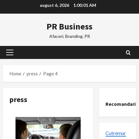
Skip
august 6, 2026
1:00:02 AM
to
content
PR Business
Afaceri, Branding, PR
Primary
Menu
Home
press
Page 4
press
Recomandari
Cutremur