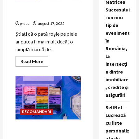
Matricea
Sindromul Sturge-Weber și
Succesului
anomaliile vasculare
: un nou
press
august 17, 2025
tip de
eveniment
Știați că o pată roșie pe piele
în
ar putea fi mai mult decât o
România,
simplă marcă de...
la
Read
Read More
intersecți
more
about
a dintre
Sindromul
Sturge-
imobiliare
Weber
, credite și
și
anomaliile
asigurări
vasculare
SellNet –
RECOMANDARI
Lucrează
cu liste
Biosenzori pentru
personaliz
detectarea cariilor timpurii
ate de