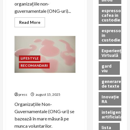
organizațiile non-
espressor
guvernamentale (ONG-uri)...
cafea in
custodie
Read
Read More
more
espressor
about
PR
in
pentru
custodie
combaterea
știrilor
Experiență
false
despre
Virtuală
LIFESTYLE
ONG-
uri
gard
RECOMANDARI
viu
Cum să motivezi voluntarii
generare
de texte
prin strategii de PR
press
august 15, 2025
Inovație
RA
Organizațiile Non-
Guvernamentale (ONG-uri) se
inteligenta
artificiala
bazează în mare măsură pe
munca voluntarilor.
lista