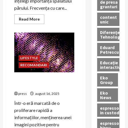
înțelegi importanța spălatului
de presa
granturi
părului. Frecvența cu care...
content
Read
Read More
unic
more
about
Spălatul
Diferențe
zilnic
Tehnologice
pe
cap:
pro
Eduard
sau
Petrescu
contra?
LIFESTYLE
Educație
RECOMANDARI
interactivă
Eko
PR pentru combaterea
Group
știrilor false despre ONG-uri
Eko
press
august 16, 2025
News
Într-o eră marcată de o
espressoare
proliferare rapidă a
in custodie
informațiilor, menținerea unei
espressor
imagini pozitive pentru
birou