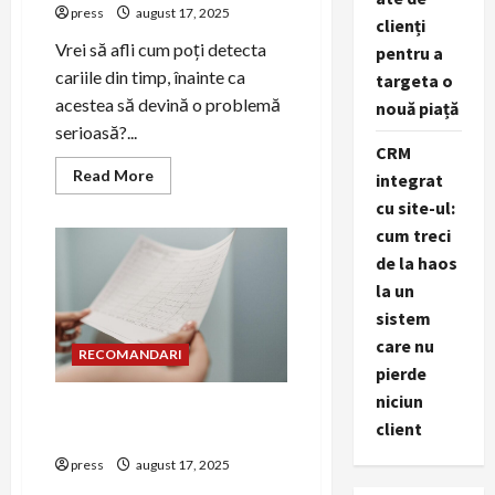
press
august 17, 2025
clienți
Vrei să afli cum poți detecta
pentru a
cariile din timp, înainte ca
targeta o
acestea să devină o problemă
nouă piață
serioasă?...
CRM
Read
Read More
integrat
more
about
cu site-ul:
Biosenzori
cum treci
pentru
detectarea
de la haos
cariilor
timpurii
la un
sistem
care nu
RECOMANDARI
pierde
niciun
Cum se măsoară corect
client
tensiunea arterială?
press
august 17, 2025