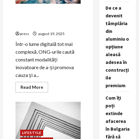
De ce a
Cum să colaborezi cu
devenit
influenceri pentru
tâmplăria
promovarea ONG-ului
din
press
august 19, 2025
aluminiu o
Într-o lume digitală tot mai
opțiune
complexă, ONG-urile caută
aleasă
constant modalități
adesea în
inovatoare de a-și promova
construcți
cauza și a...
ile
premium
Read
Read More
more
about
Cum îți
Cum
să
poți
colaborezi
cu
extinde
influenceri
afacerea
pentru
promovarea
în Bulgaria
ONG-
LIFESTYLE
ului
fără să