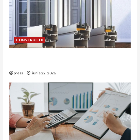
CONSTRUCTII
De ce a devenit tâmplăria din aluminiu o
opțiune aleasă adesea în construcțiile premium
press
iunie 22, 2026