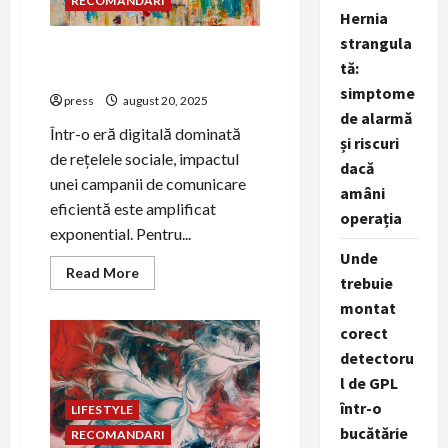
RECOMANDARI
școala
Hernia
de
șoferi
strangula
la
Cum să creezi campanii
Instructorultău?
tă:
virale pentru cauze sociale
simptome
press
august 20, 2025
de alarmă
Într-o eră digitală dominată
și riscuri
de rețelele sociale, impactul
dacă
unei campanii de comunicare
amâni
eficientă este amplificat
operația
exponential. Pentru...
Unde
Read
Read More
trebuie
more
about
montat
Cum
să
corect
creezi
campanii
detectoru
virale
l de GPL
pentru
cauze
într-o
LIFESTYLE
sociale
bucătărie
RECOMANDARI