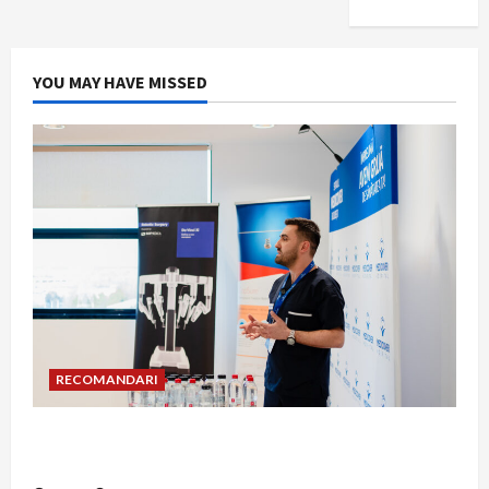
YOU MAY HAVE MISSED
RECOMANDARI
Hernia strangulată: simptome de alarmă și
riscuri dacă amâni operația