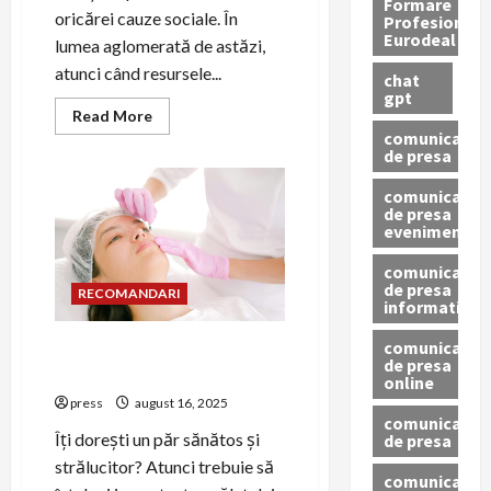
Formare
oricărei cauze sociale. În
Profesionala
Eurodeal
lumea aglomerată de astăzi,
atunci când resursele...
chat
gpt
Read
Read More
more
comunicat
about
de presa
Rolul
testimonialelor
în
comunicat
PR
de presa
pentru
eveniment
cauze
sociale
comunicat
de presa
RECOMANDARI
informativ
comunicat
Spălatul zilnic pe cap: pro
de presa
sau contra?
online
press
august 16, 2025
comunicate
Îți dorești un păr sănătos și
de presa
strălucitor? Atunci trebuie să
comunicate