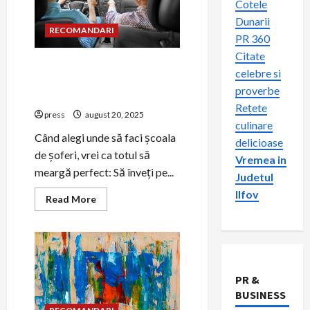
Cotele
Dunarii
RECOMANDARI
PR 360
Citate
Care sunt dotările de care te
celebre si
bucuri dacă faci școala de
proverbe
șoferi la Instructorultău?
Rețete
press
august 20, 2025
culinare
Când alegi unde să faci școala
delicioase
de șoferi, vrei ca totul să
Vremea in
meargă perfect: Să înveți pe...
Judetul
Ilfov
Read
Read More
more
about
Care
sunt
dotările
de
care
te
PR &
bucuri
BUSINESS
dacă
faci