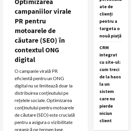
Optimizarea
ate de
campaniilor virale
clienți
PR pentru
pentru a
targeta o
motoarele de
nouă piață
căutare (SEO) în
CRM
contextul ONG
integrat
digital
cu site-ul:
cum treci
O campanie virală PR
de la haos
eficientă pentru un ONG
la un
digital nu se limitează doar la
sistem
distribuirea conținutului pe
care nu
rețelele sociale. Optimizarea
pierde
conținutului pentru motoarele
niciun
de căutare (SEO) este crucială
client
pentru a asigura o vizibilitate
organică pe termen lung.