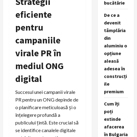
Strategii
bucătărie
eficiente
De ce a
devenit
pentru
tâmplăria
campaniile
din
aluminiu o
virale PR în
opțiune
aleasă
mediul ONG
adesea în
digital
construcți
ile
premium
Succesul unei campanii virale
PR pentru un ONG depinde de
Cum îți
o planificare meticuloasă și o
poți
înțelegere profundă a
extinde
publicului țintă. Este crucial să
afacerea
se identifice canalele digitale
în Bulgaria