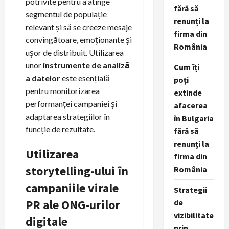
potrivite pentru a atinge
fără să
segmentul de populație
renunți la
relevant și să se creeze mesaje
firma din
convingătoare, emoționante și
România
ușor de distribuit. Utilizarea
unor
instrumente de analiză
Cum îți
a datelor
este esențială
poți
pentru monitorizarea
extinde
performanței campaniei și
afacerea
adaptarea strategiilor în
în Bulgaria
funcție de rezultate.
fără să
renunți la
Utilizarea
firma din
storytelling-ului în
România
campaniile virale
Strategii
PR ale ONG-urilor
de
vizibilitate
digitale
prin