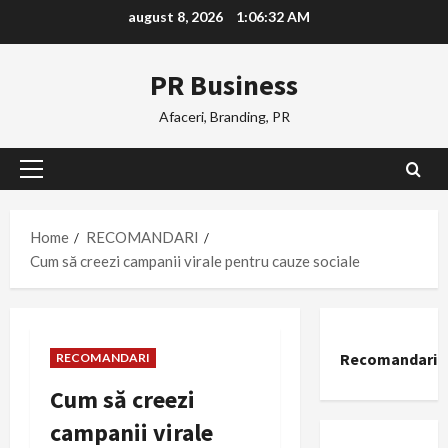
Skip
august 8, 2026
1:06:33 AM
to
content
PR Business
Afaceri, Branding, PR
Primary
Menu
Home
RECOMANDARI
Cum să creezi campanii virale pentru cauze sociale
Recomandari
RECOMANDARI
Cum să creezi
campanii virale