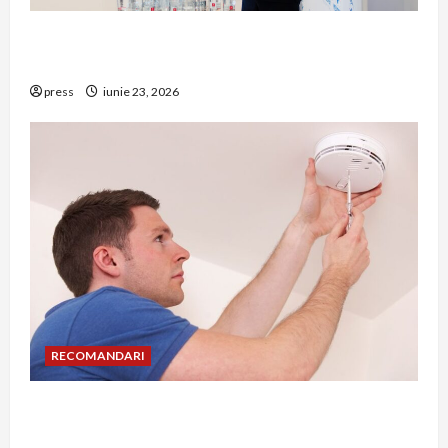
Hernia strangulată: simptome de alarmă și
riscuri dacă amâni operația
press
iunie 23, 2026
RECOMANDARI
Unde trebuie montat corect detectorul de GPL
într-o bucătărie