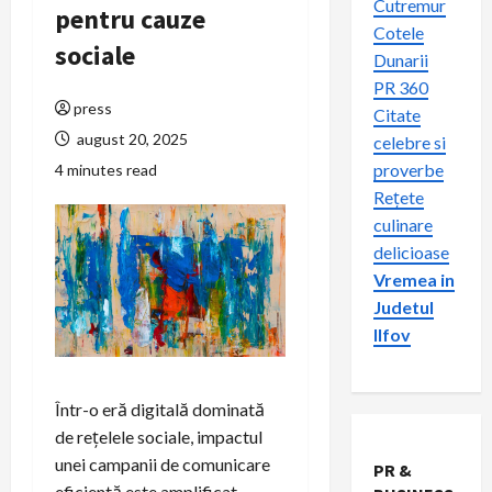
Cutremur
pentru cauze
Cotele
sociale
Dunarii
PR 360
press
Citate
august 20, 2025
celebre si
proverbe
4 minutes read
Rețete
culinare
delicioase
Vremea in
Judetul
Ilfov
Într-o eră digitală dominată
de rețelele sociale, impactul
unei campanii de comunicare
PR &
eficientă este amplificat