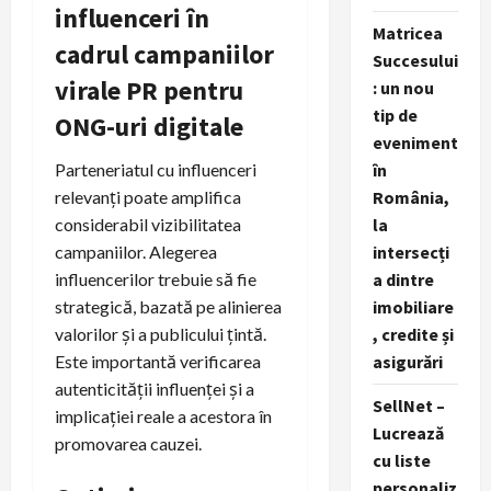
influenceri în
Matricea
cadrul campaniilor
Succesului
virale PR pentru
: un nou
tip de
ONG-uri digitale
eveniment
în
Parteneriatul cu influenceri
România,
relevanți poate amplifica
la
considerabil vizibilitatea
intersecți
campaniilor. Alegerea
a dintre
influencerilor trebuie să fie
imobiliare
strategică, bazată pe alinierea
, credite și
valorilor și a publicului țintă.
asigurări
Este importantă verificarea
autenticității influenței și a
SellNet –
implicației reale a acestora în
Lucrează
promovarea cauzei.
cu liste
personaliz