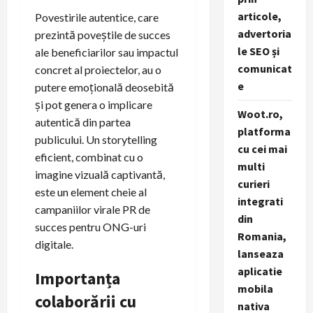
articole,
Povestirile autentice, care
advertoria
prezintă poveștile de succes
le SEO și
ale beneficiarilor sau impactul
comunicat
concret al proiectelor, au o
e
putere emoțională deosebită
și pot genera o implicare
Woot.ro,
autentică din partea
platforma
publicului. Un storytelling
cu cei mai
eficient, combinat cu o
multi
imagine vizuală captivantă,
curieri
este un element cheie al
integrati
campaniilor virale PR de
din
succes pentru ONG-uri
Romania,
digitale.
lanseaza
aplicatie
Importanța
mobila
colaborării cu
nativa