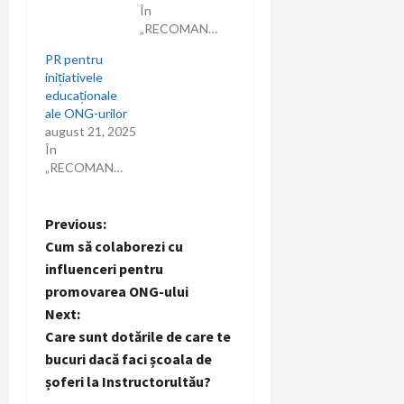
În
„RECOMANDARI”
PR pentru
inițiativele
educaționale
ale ONG-urilor
august 21, 2025
În
„RECOMANDARI”
P
Previous:
Cum să colaborezi cu
o
influenceri pentru
promovarea ONG-ului
s
Next:
t
Care sunt dotările de care te
bucuri dacă faci școala de
n
șoferi la Instructorultău?