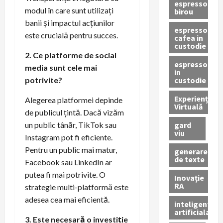
espressor
modul în care sunt utilizați
birou
banii și impactul acțiunilor
espressor
este crucială pentru succes.
cafea in
custodie
2. Ce platforme de social
espressor
media sunt cele mai
in
custodie
potrivite?
Experiență
Alegerea platformei depinde
Virtuală
de publicul țintă. Dacă vizăm
gard
un public tânăr, TikTok sau
viu
Instagram pot fi eficiente.
Pentru un public mai matur,
generare
de texte
Facebook sau LinkedIn ar
putea fi mai potrivite. O
Inovație
RA
strategie multi-platformă este
adesea cea mai eficientă.
inteligenta
artificiala
3. Este necesară o investiție