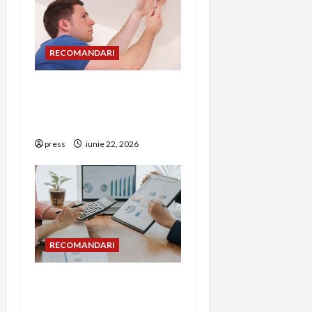
RECOMANDARI
Unde trebuie montat
corect detectorul de GPL
într-o bucătărie
press
iunie 22, 2026
RECOMANDARI
Cum îți poți extinde
afacerea în Bulgaria fără