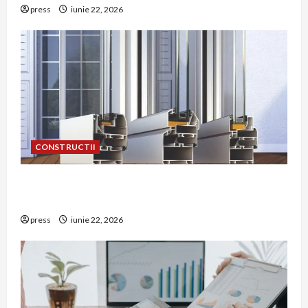
press
iunie 22, 2026
CONSTRUCTII
De ce a devenit tâmplăria din aluminiu o
opțiune aleasă adesea în construcțiile premium
press
iunie 22, 2026