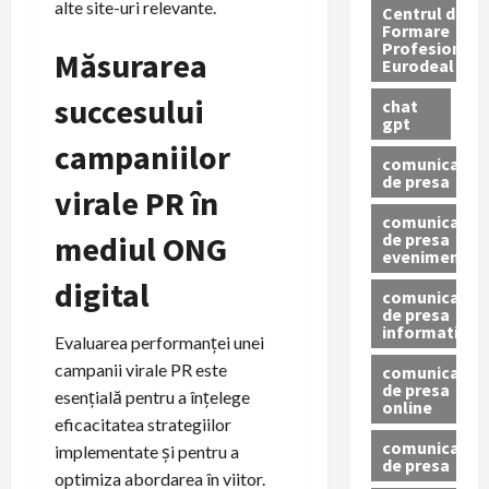
alte site-uri relevante.
Centrul de
Formare
Profesionala
Măsurarea
Eurodeal
succesului
chat
gpt
campaniilor
comunicat
de presa
virale PR în
comunicat
de presa
mediul ONG
eveniment
digital
comunicat
de presa
informativ
Evaluarea performanței unei
campanii virale PR este
comunicat
de presa
esențială pentru a înțelege
online
eficacitatea strategiilor
comunicate
implementate și pentru a
de presa
optimiza abordarea în viitor.