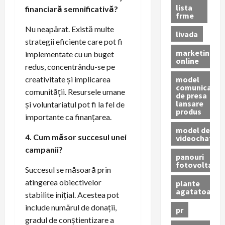
lista
financiară semnificativă?
frme
Nu neapărat. Există multe
livada
strategii eficiente care pot fi
marketing
implementate cu un buget
online
redus, concentrându-se pe
model
creativitate și implicarea
comunicat
comunității. Resursele umane
de presa
lansare
și voluntariatul pot fi la fel de
produs
importante ca finanțarea.
model de
4. Cum măsor succesul unei
videochat
campanii?
panouri
fotovoltaice
Succesul se măsoară prin
atingerea obiectivelor
plante
agatatoare
stabilite inițial. Acestea pot
include numărul de donații,
pr
gradul de conștientizare a