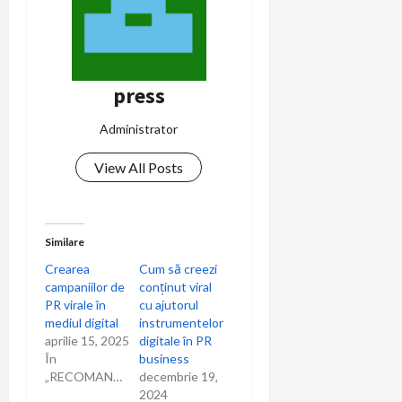
press
Administrator
View All Posts
Similare
Crearea
Cum să creezi
campaniilor de
conținut viral
PR virale în
cu ajutorul
mediul digital
instrumentelor
aprilie 15, 2025
digitale în PR
În
business
„RECOMANDARI”
decembrie 19,
2024