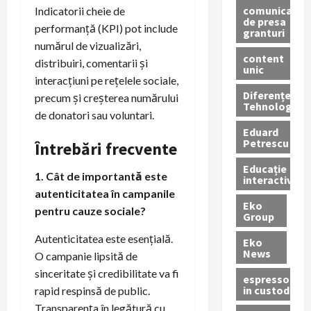
comunicate
Indicatorii cheie de
de presa
performanță (KPI) pot include
granturi
numărul de vizualizări,
content
distribuiri, comentarii și
unic
interacțiuni pe rețelele sociale,
Diferențe
precum și creșterea numărului
Tehnologice
de donatori sau voluntari.
Eduard
Petrescu
Întrebări frecvente
Educație
1. Cât de importantă este
interactivă
autenticitatea în campanile
Eko
pentru cauze sociale?
Group
Autenticitatea este esențială.
Eko
News
O campanie lipsită de
sinceritate și credibilitate va fi
espressoare
in custodie
rapid respinsă de public.
Transparența în legătură cu