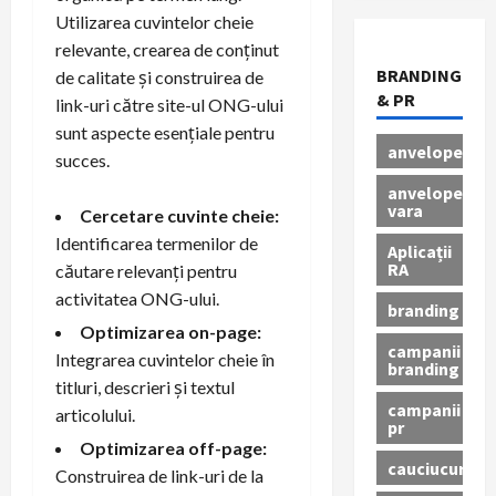
Utilizarea cuvintelor cheie
relevante, crearea de conținut
BRANDING
de calitate și construirea de
& PR
link-uri către site-ul ONG-ului
sunt aspecte esențiale pentru
anvelope
succes.
anvelope
vara
Cercetare cuvinte cheie:
Identificarea termenilor de
Aplicații
RA
căutare relevanți pentru
activitatea ONG-ului.
branding
Optimizarea on-page:
campanii
Integrarea cuvintelor cheie în
branding
titluri, descrieri și textul
campanii
articolului.
pr
Optimizarea off-page:
cauciucuri
Construirea de link-uri de la