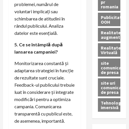
pr
problemei, numărul de
romania
voluntari implicați sau
Publicitate
schimbarea de atitudini în
OOH
rândul publicului. Analiza
Realitatea
datelor este esențială.
augmentată
5. Ce se întâmplă după
Realitatea
lansarea campaniei?
Virtuală
site
Monitorizarea constantă și
comunicate
adaptarea strategiei în funcție
de presa
de rezultate sunt cruciale.
site uri
Feedback-ul publicului trebuie
comunicate
de presa
luat în considerare și integrate
modificări pentru a optimiza
Tehnologie
campania. Comunicarea
imersivă
transparentă cu publicul este,
de asemenea, importantă.