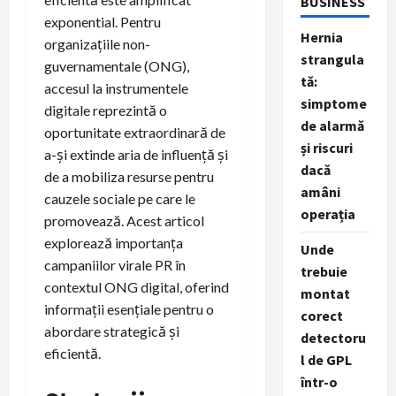
BUSINESS
exponential. Pentru
Hernia
organizațiile non-
strangula
guvernamentale (ONG),
tă:
accesul la instrumentele
simptome
digitale reprezintă o
de alarmă
oportunitate extraordinară de
și riscuri
a-și extinde aria de influență și
dacă
de a mobiliza resurse pentru
amâni
cauzele sociale pe care le
operația
promovează. Acest articol
explorează importanța
Unde
campaniilor virale PR în
trebuie
contextul ONG digital, oferind
montat
informații esențiale pentru o
corect
abordare strategică și
detectoru
eficientă.
l de GPL
într-o