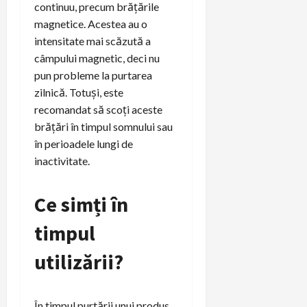
continuu, precum brățările
magnetice. Acestea au o
intensitate mai scăzută a
câmpului magnetic, deci nu
pun probleme la purtarea
zilnică. Totuși, este
recomandat să scoți aceste
brățări în timpul somnului sau
în perioadele lungi de
inactivitate.
Ce simți în
timpul
utilizării?
În timpul purtării unui produs