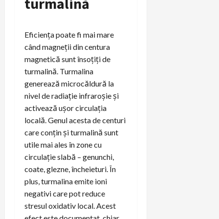
turmalină
Eficiența poate fi mai mare
când magneții din centura
magnetică sunt însoțiți de
turmalină. Turmalina
generează microcăldură la
nivel de radiație infraroșie și
activează ușor circulația
locală. Genul acesta de centuri
care conțin și turmalină sunt
utile mai ales în zone cu
circulație slabă – genunchi,
coate, glezne, încheieturi. În
plus, turmalina emite ioni
negativi care pot reduce
stresul oxidativ local. Acest
efect este documentat, chiar