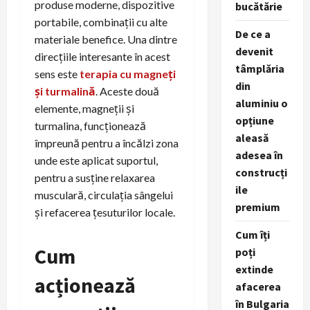
produse moderne, dispozitive
bucătărie
portabile, combinații cu alte
De ce a
materiale benefice. Una dintre
devenit
direcțiile interesante în acest
tâmplăria
sens este
terapia cu magneți
din
și turmalină
. Aceste două
aluminiu o
elemente, magneții și
opțiune
turmalina, funcționează
aleasă
împreună pentru a încălzi zona
adesea în
unde este aplicat suportul,
construcți
pentru a susține relaxarea
ile
musculară, circulația sângelui
premium
și refacerea țesuturilor locale.
Cum îți
Cum
poți
extinde
acționează
afacerea
în Bulgaria