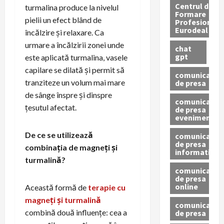
Centrul de
turmalina produce la nivelul
Formare
pielii un efect blând de
Profesionala
Eurodeal
încălzire și relaxare. Ca
urmare a încălzirii zonei unde
chat
gpt
este aplicată turmalina, vasele
capilare se dilată și permit să
comunicat
tranziteze un volum mai mare
de presa
de sânge înspre și dinspre
comunicat
țesutul afectat.
de presa
eveniment
De ce se utilizează
comunicat
de presa
combinația de magneți și
informativ
turmalină?
comunicat
de presa
online
Această formă de
terapie cu
magneți și turmalină
comunicate
combină două influențe: cea a
de presa