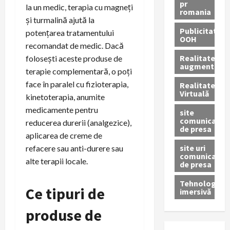
pr
la un medic, terapia cu magneți
romania
și turmalină ajută la
Publicitate
potențarea tratamentului
OOH
recomandat de medic. Dacă
Realitatea
folosești aceste produse de
augmentată
terapie complementară, o poți
face în paralel cu fizioterapia,
Realitatea
Virtuală
kinetoterapia, anumite
medicamente pentru
site
comunicate
reducerea durerii (analgezice),
de presa
aplicarea de creme de
site uri
refacere sau anti-durere sau
comunicate
alte terapii locale.
de presa
Tehnologie
Ce tipuri de
imersivă
produse de