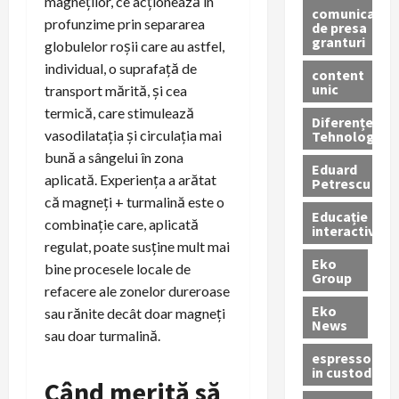
magneților, ce acționează în
comunicate
profunzime prin separarea
de presa
granturi
globulelor roșii care au astfel,
individual, o suprafață de
content
unic
transport mărită, și cea
termică, care stimulează
Diferențe
vasodilatația și circulația mai
Tehnologice
bună a sângelui în zona
Eduard
aplicată. Experiența a arătat
Petrescu
că magneți + turmalină este o
Educație
combinație care, aplicată
interactivă
regulat, poate susține mult mai
Eko
bine procesele locale de
Group
refacere ale zonelor dureroase
Eko
sau rănite decât doar magneți
News
sau doar turmalină.
espressoare
in custodie
Când merită să