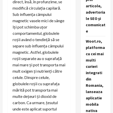
direct, însă, în profunzime, se
articole,
modifică circulația capilară.
advertoria
Sub influența câmpului
le SEO și
magnetic vasele mici de sânge
comunicat
își pot schimba ușor
e
comportamentul, globulele
roșii având o tendință să se
Woot.ro,
separe sub influența câmpului
platforma
magnetic. Astfel, globulele
cu cei mai
roșii separate au o suprafață
multi
mai mare și pot transporta mai
curieri
mult oxigen și nutrienți către
integrati
celule. Dinspre celule,
din
globulele roșii cu suprafața
Romania,
mărită pot transporta mai
lanseaza
multe deșeuri și dioxid de
aplicatie
carbon. Ca urmare, țesutul
mobila
unde este aplicat suportul
nativa