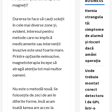
BUSINESS
magneți?
Hernia
strangula
Durerea te face să cauți soluții
tă:
în cele mai diverse zone și,
simptome
evident, interesul pentru
de alarmă
metode care nu implică
și riscuri
medicamente sau intervenții
dacă
invazive este unul foarte mare.
amâni
Printre opțiunile neinvazive,
operația
magnetoterapia începe să
atragă atenția tot mai multor
Unde
oameni.
trebuie
montat
Nu este o metodă nouă. Se
corect
folosește de zeci de ani în
detectoru
diferite forme, însă acum
l de GPL
toată lumea are acces la
într-o