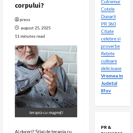
Cutremur
corpului?
Cotele
Dunarii
press
PR 360
august 25, 2025
Citate
11 minutes read
celebre si
proverbe
Rețete
culinare
delicioase
Vremea in
Judetul
Ilfov
terapia cu magneți
PR &
Ai dureri? Știai de terapia cu