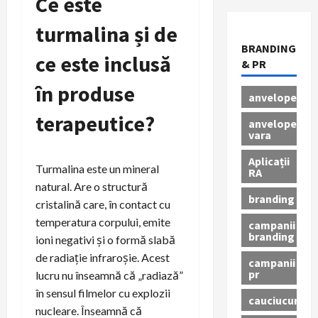
Ce este
turmalina și de
BRANDING
ce este inclusă
& PR
în produse
anvelope
terapeutice?
anvelope
vara
Aplicații
Turmalina este un mineral
RA
natural. Are o structură
branding
cristalină care, în contact cu
temperatura corpului, emite
campanii
branding
ioni negativi și o formă slabă
de radiație infraroșie. Acest
campanii
pr
lucru nu înseamnă că „radiază”
în sensul filmelor cu explozii
cauciucuri
nucleare. Înseamnă că