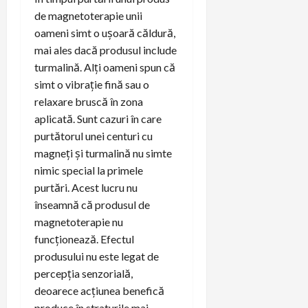
de magnetoterapie unii
oameni simt o ușoară căldură,
mai ales dacă produsul include
turmalină. Alți oameni spun că
simt o vibrație fină sau o
relaxare bruscă în zona
aplicată. Sunt cazuri în care
purtătorul unei centuri cu
magneți și turmalină nu simte
nimic special la primele
purtări. Acest lucru nu
înseamnă că produsul de
magnetoterapie nu
funcționează. Efectul
produsului nu este legat de
percepția senzorială,
deoarece acțiunea benefică
produce în straturile mai