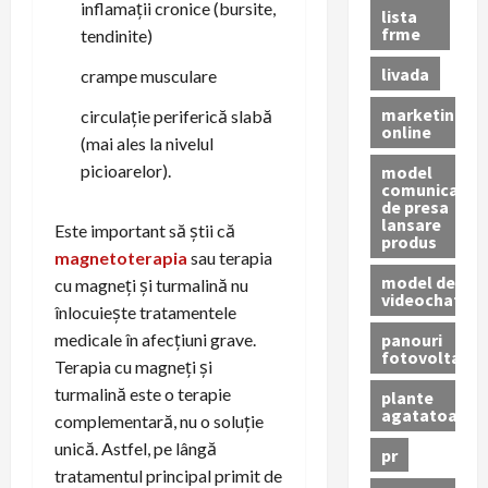
inflamații cronice (bursite,
lista
frme
tendinite)
livada
crampe musculare
marketing
circulație periferică slabă
online
(mai ales la nivelul
picioarelor).
model
comunicat
de presa
lansare
Este important să știi că
produs
magnetoterapia
sau terapia
model de
cu magneți și turmalină nu
videochat
înlocuiește tratamentele
panouri
medicale în afecțiuni grave.
fotovoltaice
Terapia cu magneți și
turmalină este o terapie
plante
agatatoare
complementară, nu o soluție
unică. Astfel, pe lângă
pr
tratamentul principal primit de