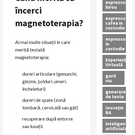
espressor
birou
încerci
espressor
magnetoterapia?
cafea in
custodie
espressor
Ai mai multe situații în care
in
custodie
merită testată
magnetoterapia:
Experiență
Virtuală
dureri articulare (genunchi,
gard
viu
glezne, șolduri, umeri,
încheieturi)
generare
de texte
dureri de spate (zonă
Inovație
lombară, cervicală sau gât)
RA
recuperare după entorse
inteligenta
sau luxații
artificiala