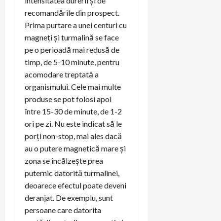
intensitatea durerii și de
recomandările din prospect.
Prima purtare a unei centuri cu
magneți și turmalină se face
pe o perioadă mai redusă de
timp, de 5-10 minute, pentru
acomodare treptată a
organismului. Cele mai multe
produse se pot folosi apoi
între 15-30 de minute, de 1-2
ori pe zi. Nu este indicat să le
porți non-stop, mai ales dacă
au o putere magnetică mare și
zona se încălzește prea
puternic datorită turmalinei,
deoarece efectul poate deveni
deranjat. De exemplu, sunt
persoane care datorita