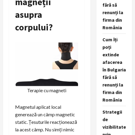
magneții
fără să
asupra
renunți la
firma din
corpului?
România
Cum îți
poți
extinde
afacerea
în Bulgaria
fără să
renunți la
Terapie cu magneti
firma din
România
Magnetul aplicat local
Strategii
generează un câmp magnetic
de
static. Țesuturile reacționează
vizibilitate
la acest câmp. Nu simți nimic
prin