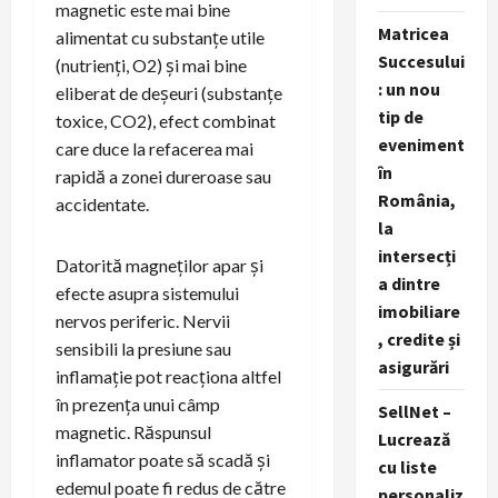
magnetic este mai bine
Matricea
alimentat cu substanțe utile
Succesului
(nutrienți, O2) și mai bine
: un nou
eliberat de deșeuri (substanțe
tip de
toxice, CO2), efect combinat
eveniment
care duce la refacerea mai
în
rapidă a zonei dureroase sau
România,
accidentate.
la
intersecți
Datorită magneților apar și
a dintre
efecte asupra sistemului
imobiliare
nervos periferic. Nervii
, credite și
sensibili la presiune sau
asigurări
inflamație pot reacționa altfel
în prezența unui câmp
SellNet –
magnetic. Răspunsul
Lucrează
inflamator poate să scadă și
cu liste
edemul poate fi redus de către
personaliz