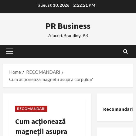
Skip
august 10, 2026
2:22:22 PM
to
content
PR Business
Afaceri, Branding, PR
Primary
Menu
Home
RECOMANDARI
Cum acționează magneții asupra corpului?
Recomandari
RECOMANDARI
Cum acționează
magneții asupra