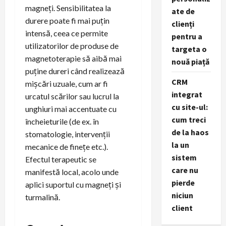
magneți. Sensibilitatea la
ate de
durere poate fi mai puțin
clienți
intensă, ceea ce permite
pentru a
utilizatorilor de produse de
targeta o
magnetoterapie să aibă mai
nouă piață
puține dureri când realizează
CRM
mișcări uzuale, cum ar fi
integrat
urcatul scărilor sau lucrul la
cu site-ul:
unghiuri mai accentuate cu
cum treci
încheieturile (de ex. în
de la haos
stomatologie, intervenții
la un
mecanice de finețe etc.).
sistem
Efectul terapeutic se
care nu
manifestă local, acolo unde
pierde
aplici suportul cu magneți și
niciun
turmalină.
client