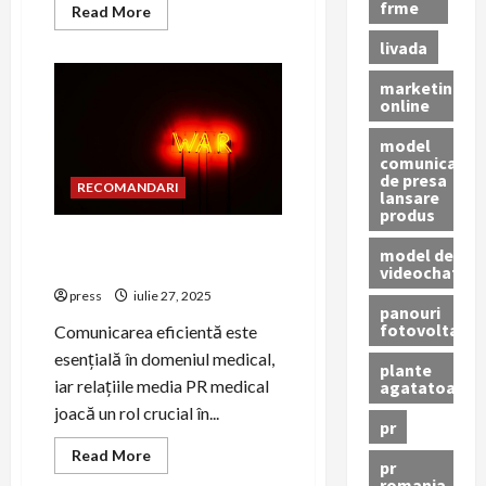
frme
Read
Read More
more
about
livada
PR
pentru
marketing
promovarea
serviciilor
online
de
telemedicină
model
comunicat
de presa
RECOMANDARI
lansare
produs
Ghid pentru relațiile media în
model de
PR medical
videochat
press
iulie 27, 2025
panouri
fotovoltaice
Comunicarea eficientă este
esențială în domeniul medical,
plante
iar relațiile media PR medical
agatatoare
joacă un rol crucial în...
pr
Read
Read More
pr
more
romania
about