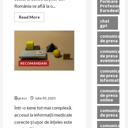
Formare
Profesionala
România se află la o...
Eurodeal
Read
Read More
chat
more
about
gpt
Temelia
viitorului
comunicat
în
de presa
construcții
~
PR-
comunicat
ul
de presa
ca
eveniment
soluție
RECOMANDARI
pentru
criza
comunicat
de
de presa
personal
PR pentru educația
informativ
calificat
medicală: cum să comunici
~
comunicat
eficient
de presa
press
iulie 30, 2025
online
Într-o lume tot mai complexă,
comunicate
de presa
accesul la informații medicale
corecte și ușor de înțeles este
comunicate