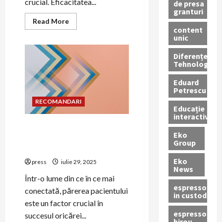
crucial. Eficacitatea...
de presa
granturi
Read
Read More
more
content
about
unic
PR
pentru
Diferențe
educația
medicală:
Tehnologice
cum
să
Eduard
comunici
Petrescu
eficient
RECOMANDARI
Educație
interactivă
Gestionarea feedback-ului
Eko
pacienților în strategia de
Group
PR
Eko
press
iulie 29, 2025
News
Într-o lume din ce în ce mai
espressoare
conectată, părerea pacientului
in custodie
este un factor crucial în
espressor
succesul oricărei...
birou