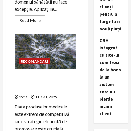
domeniul sănătății nu face
clienți
excepție. Aplicațiile...
pentru a
Read
Read More
targeta o
more
about
nouă piață
PR
pentru
CRM
lansarea
aplicațiilor
integrat
mobile
de
cu site-ul:
sănătate
RECOMANDARI
cum treci
de la haos
Cum să promovezi
la un
echipamentele medicale
sistem
prin PR
care nu
press
iulie 31, 2025
pierde
niciun
Piața produselor medicale
client
este extrem de competitivă,
iar o strategie eficientă de
promovare este crucială