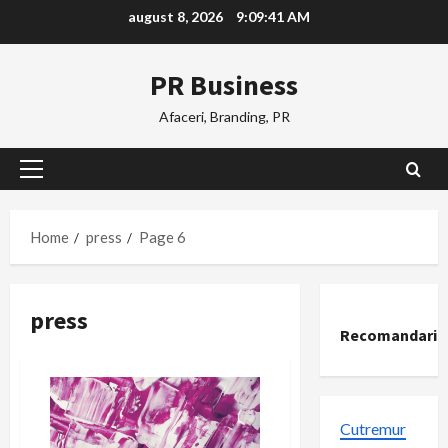
Skip
august 8, 2026
9:09:41 AM
to
content
PR Business
Afaceri, Branding, PR
Primary
Menu
Home
press
Page 6
press
Recomandari
Cutremur