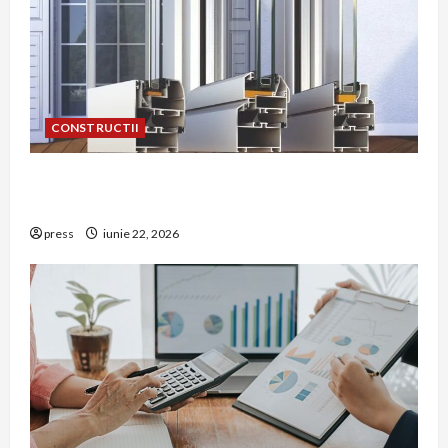
CONSTRUCTII
De ce a devenit tâmplăria din aluminiu o
opțiune aleasă adesea în construcțiile premium
press
iunie 22, 2026