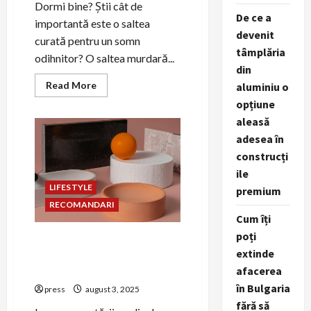
Dormi bine? Știi cât de
De ce a
importantă este o saltea
devenit
curată pentru un somn
tâmplăria
odihnitor? O saltea murdară...
din
Read
Read More
aluminiu o
more
opțiune
about
Curățat
aleasă
saltele
Oradea:
adesea în
cum
să
construcți
elimini
murdăria
ile
și
LIFESTYLE
premium
bacteriile
eficient
RECOMANDARI
Cum îți
poți
Strategii de PR pentru
extinde
companiile de cercetare
medicală
afacerea
în Bulgaria
press
august 3, 2025
fără să