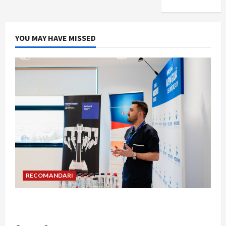
YOU MAY HAVE MISSED
RECOMANDARI
Hernia strangulată: simptome de alarmă și
riscuri dacă amâni operația