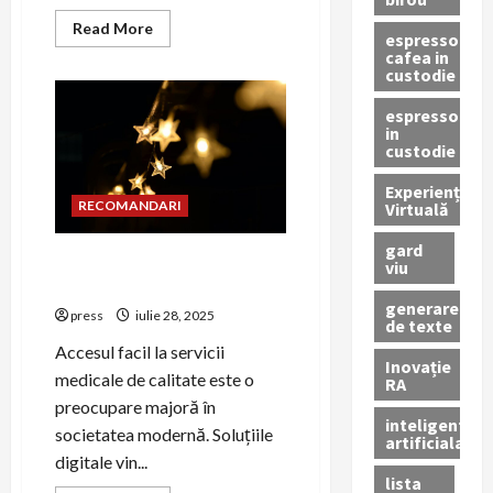
Read
Read More
espressor
more
cafea in
about
custodie
Gestionarea
feedback-
ului
espressor
pacienților
in
în
custodie
strategia
de
PR
Experiență
RECOMANDARI
Virtuală
gard
PR pentru promovarea
viu
serviciilor de telemedicină
generare
press
iulie 28, 2025
de texte
Accesul facil la servicii
Inovație
medicale de calitate este o
RA
preocupare majoră în
inteligenta
societatea modernă. Soluțiile
artificiala
digitale vin...
lista