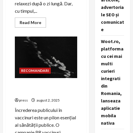
relaxezi după o zi lungă. Dar,
advertoria
cu timpul,...
le SEO și
comunicat
Read
Read More
more
e
about
Beneficiile
unei
Woot.ro,
curățări
profesionale
platforma
de
canapele
cu cei mai
în
multi
Oradea
curieri
RECOMANDARI
integrati
din
Cum să creezi o campanie de
PR pentru vaccinuri
Romania,
lanseaza
press
august 2, 2025
aplicatie
Încrederea publicului în
mobila
vaccinuri este un pilon esențial
nativa
al sănătății publice. O
campanie PR vaccinuri