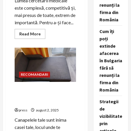
Lumea cercetării medicale
renunți la
este complexă, competitivă și,
firma din
mai presus de toate, extrem de
România
importantă. Pentru a-și face...
Cum îți
Read
Read More
more
poți
about
extinde
Strategii
de
afacerea
PR
pentru
în Bulgaria
companiile
de
fără să
cercetare
medicală
renunți la
RECOMANDARI
firma din
Beneficiile unei curățări
România
profesionale de canapele în
Strategii
Oradea
de
press
august 2, 2025
vizibilitate
Canapelele tale sunt inima
prin
casei tale, locul unde te
articole,