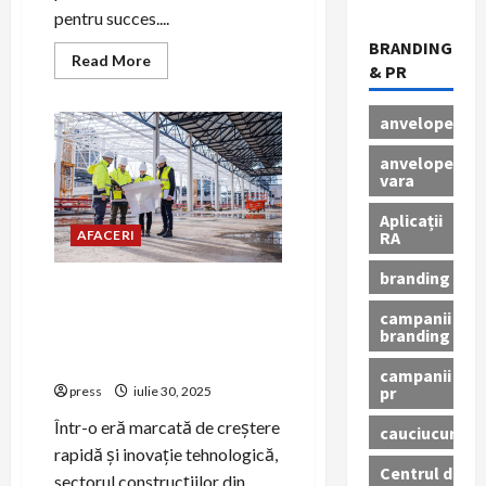
pentru succes....
BRANDING
Read
Read More
& PR
more
about
Cum
să
anvelope
promovezi
echipamentele
anvelope
medicale
vara
prin
PR
Aplicații
RA
AFACERI
branding
Temelia viitorului în
construcții ~ PR-ul ca soluție
campanii
branding
pentru criza de personal
calificat ~
campanii
pr
press
iulie 30, 2025
Într-o eră marcată de creștere
cauciucuri
rapidă și inovație tehnologică,
Centrul de
sectorul construcțiilor din