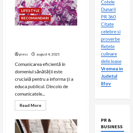
Cotele
Dunarii
LIFESTYLE
PR 360
RECOMANDARI
Citate
celebre si
Cum să folosești
proverbe
storytelling-ul pentru
Rețete
promovarea sănătății
culinare
press
august 4, 2025
delicioase
Comunicarea eficientă în
Vremea in
domeniul sănătății este
Judetul
crucială pentru a informa și a
Ilfov
educa publicul. Dincolo de
comunicatele...
Read
Read More
more
about
Cum
PR &
să
folosești
BUSINESS
storytelling-