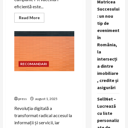
Matricea
eficientă este...
Succesului
: un nou
Read
Read More
more
tip de
about
Cum
eveniment
să
în
creezi
o
România,
campanie
de
la
PR
pentru
intersecți
vaccinuri
RECOMANDARI
a dintre
imobiliare
PR pentru lansarea
, credite și
aplicațiilor mobile de
asigurări
sănătate
SellNet –
press
august 1, 2025
Lucrează
Revoluția digitală a
cu liste
transformat radical accesul la
personaliz
informații și servicii, iar
ate de