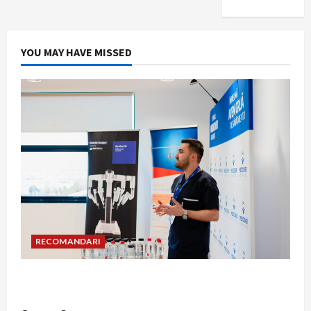
YOU MAY HAVE MISSED
RECOMANDARI
Hernia strangulată: simptome de alarmă și
riscuri dacă amâni operația