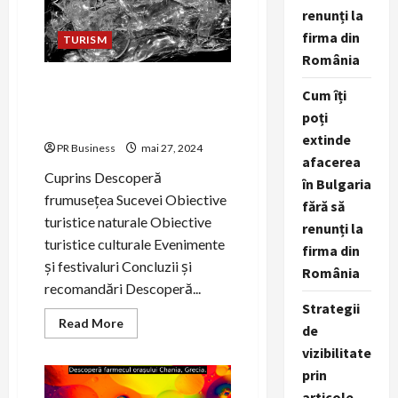
naturală
renunți la
unică.
firma din
TURISM
România
Descoperă frumusețea
Cum îți
Sucevei și obiectivele sale
poți
turistice.
extinde
PR Business
mai 27, 2024
afacerea
Cuprins Descoperă
în Bulgaria
frumusețea Sucevei Obiective
fără să
turistice naturale Obiective
renunți la
turistice culturale Evenimente
firma din
și festivaluri Concluzii și
România
recomandări Descoperă...
Strategii
Read
Read More
de
more
about
vizibilitate
Descoperă
frumusețea
prin
Sucevei
articole,
și