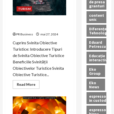
de presa
granturi
TURISM
content
unic
Svinitatea Turistica:
Obiective si Beneficii
Diferențe
Tehnologice
PR Business
mai 27, 2024
Eduard
Cuprins Svinita Obiective
Petrescu
Turistice: Introducere Tipuri
de Svinita Obiective Turistice
Educație
interactivă
Beneficiile Svinității
Obiectivelor Turistice Svinita
Eko
Group
Obiective Turistice...
Eko
Read
Read More
News
more
about
Svinitatea
espressoare
Turistica:
in custodie
Obiective
si
Beneficii
espressor
birou