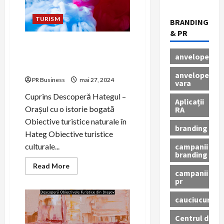
TURISM
BRANDING
& PR
Descoperă Hategul – Orașul
cu o istorie bogată și
anvelope
obiective turistice unice.
anvelope
PR Business
mai 27, 2024
vara
Cuprins Descoperă Hategul –
Aplicații
Orașul cu o istorie bogată
RA
Obiective turistice naturale în
branding
Hateg Obiective turistice
campanii
culturale...
branding
Read
Read More
campanii
more
about
pr
Descoperă
Hategul
cauciucuri
–
Orașul
cu
Centrul de
o