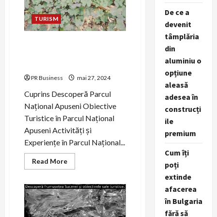
frumusețe
De ce a
TURISM
devenit
tâmplăria
Exploră Parcul Național
din
Apuseni, o comoară naturală
aluminiu o
unică.
opțiune
PR Business
mai 27, 2024
aleasă
Cuprins Descoperă Parcul
adesea în
Național Apuseni Obiective
construcți
Turistice în Parcul Național
ile
Apuseni Activități și
premium
Experiențe în Parcul Național...
Cum îți
Read
Read More
poți
more
about
extinde
Exploră
Parcul
afacerea
Național
în Bulgaria
Apuseni,
o
fără să
comoară