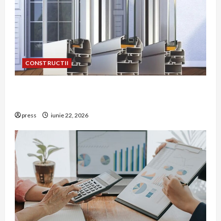
CONSTRUCTII
De ce a devenit tâmplăria din aluminiu o
opțiune aleasă adesea în construcțiile premium
press
iunie 22, 2026