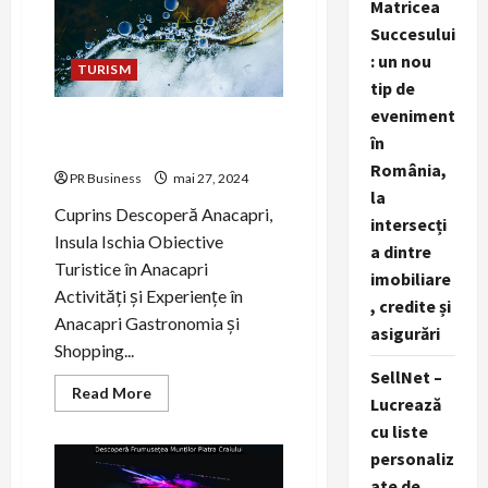
Matricea
Succesului
: un nou
TURISM
tip de
eveniment
Descoperă farmecul
în
Anacapri, Insula Ischia.
România,
PR Business
mai 27, 2024
la
Cuprins Descoperă Anacapri,
intersecți
Insula Ischia Obiective
a dintre
Turistice în Anacapri
imobiliare
Activități și Experiențe în
, credite și
Anacapri Gastronomia și
asigurări
Shopping...
SellNet –
Read
Read More
Lucrează
more
about
cu liste
Descoperă
farmecul
personaliz
Anacapri,
Insula
ate de