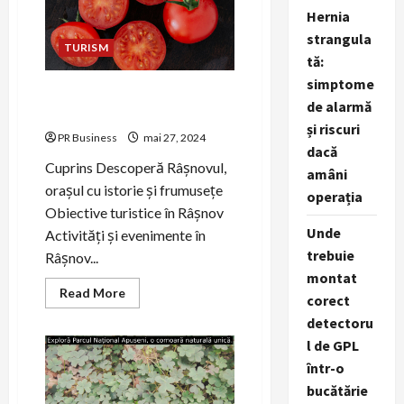
Hernia
strangula
TURISM
tă:
simptome
Descoperă Râșnovul, orașul
de alarmă
cu istorie și frumusețe
și riscuri
PR Business
mai 27, 2024
dacă
Cuprins Descoperă Râșnovul,
amâni
orașul cu istorie și frumusețe
operația
Obiective turistice în Râșnov
Unde
Activități și evenimente în
trebuie
Râșnov...
montat
Read
Read More
corect
more
about
detectoru
Descoperă
Râșnovul,
l de GPL
orașul
într-o
cu
istorie
bucătărie
și