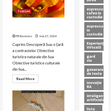
espressor
TURISM
cafea in
custodie
Descoperă Sua, o țară a
espressor
contrastelor.
in
custodie
PR Business
mai 27, 2024
Experiență
Cuprins Descoperă Sua, o țară
Virtuală
a contrastelor Obiective
gard
turistice naturale din Sua
viu
Obiective turistice culturale
din Sua...
generare
de texte
Read
Read More
more
Inovație
about
RA
Descoperă
Sua,
inteligenta
o
țară
artificiala
a
contrastelor.
lista