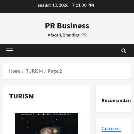
Skip
august 10, 2026
7:11:39 PM
to
content
PR Business
Afaceri, Branding, PR
Primary
Menu
Home
TURISM
Page 2
TURISM
Recomandari
Cutremur