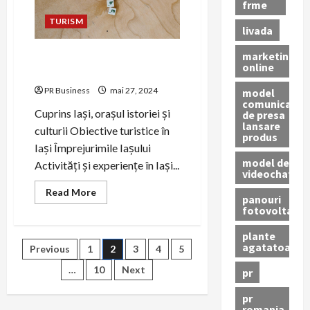
frme
TURISM
livada
marketing
Descoperă Iași, orașul
online
istoriei și culturii!
PR Business
mai 27, 2024
model
comunicat
Cuprins Iași, orașul istoriei și
de presa
lansare
culturii Obiective turistice în
produs
Iași Împrejurimile Iașului
model de
Activități și experiențe în Iași...
videochat
Read
Read More
panouri
more
fotovoltaice
about
Descoperă
Iași,
plante
orașul
Paginație
agatatoare
Previous
1
2
3
4
5
istoriei
și
culturii!
…
10
Next
pr
articole
pr
romania