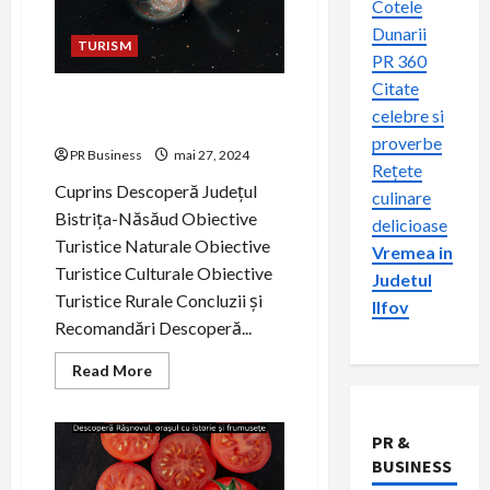
Cotele
Dunarii
TURISM
PR 360
Citate
Descoperă Frumusețile
celebre si
Județului Bistrița-Năsăud
proverbe
PR Business
mai 27, 2024
Rețete
Cuprins Descoperă Județul
culinare
Bistrița-Năsăud Obiective
delicioase
Turistice Naturale Obiective
Vremea in
Turistice Culturale Obiective
Judetul
Turistice Rurale Concluzii și
Ilfov
Recomandări Descoperă...
Read
Read More
more
about
Descoperă
Frumusețile
PR &
Județului
Bistrița-
BUSINESS
Năsăud