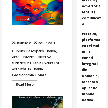
obiectivele
advertoria
sale
turistice.
le SEO și
comunicat
TURISM
e
Descoperă farmecul orașului
Woot.ro,
Chania, Grecia.
platforma
PR Business
mai 27, 2024
cu cei mai
Cuprins Descoperă Chania,
multi
orașul istoric Obiective
curieri
turistice în Chania Excursii și
integrati
activități în Chania
din
Gastronomia și viața...
Romania,
lanseaza
Read
Read More
aplicatie
more
about
mobila
Descoperă
farmecul
nativa
orașului
Chania,
Grecia.