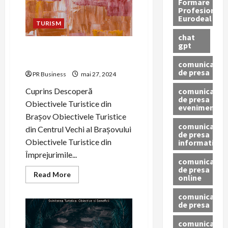
Formare
istorie
Profesionala
bogată
Eurodeal
și
TURISM
obiective
turistice
chat
unice.
gpt
Descoperă Obiectivele
Turistice din Brașov
comunicat
de presa
PR Business
mai 27, 2024
comunicat
Cuprins Descoperă
de presa
Obiectivele Turistice din
eveniment
Brașov Obiectivele Turistice
comunicat
din Centrul Vechi al Brașovului
de presa
Obiectivele Turistice din
informativ
Împrejurimile...
comunicat
de presa
Read
Read More
online
more
about
Descoperă
comunicate
Obiectivele
de presa
Turistice
din
comunicate
Brașov