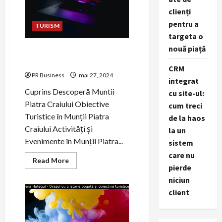
Ischia.
clienți
pentru a
TURISM
targeta o
nouă piață
Descoperă Frumusețea
Munților Piatra Craiului
CRM
PR Business
mai 27, 2024
integrat
Cuprins Descoperă Muntii
cu site-ul:
Piatra Craiului Obiective
cum treci
Turistice în Munții Piatra
de la haos
Craiului Activități și
la un
Evenimente în Munții Piatra...
sistem
care nu
Read
Read More
pierde
more
about
niciun
Descoperă
Frumusețea
client
Munților
Piatra
Craiului