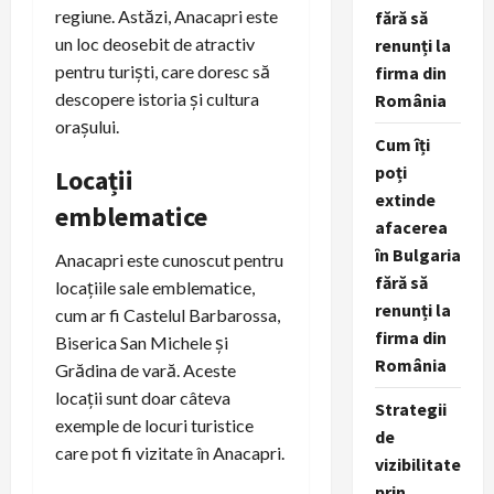
regiune. Astăzi, Anacapri este
fără să
un loc deosebit de atractiv
renunți la
pentru turiști, care doresc să
firma din
descopere istoria și cultura
România
orașului.
Cum îți
poți
Locații
extinde
emblematice
afacerea
în Bulgaria
Anacapri este cunoscut pentru
fără să
locațiile sale emblematice,
renunți la
cum ar fi Castelul Barbarossa,
firma din
Biserica San Michele și
România
Grădina de vară. Aceste
locații sunt doar câteva
Strategii
exemple de locuri turistice
de
care pot fi vizitate în Anacapri.
vizibilitate
prin