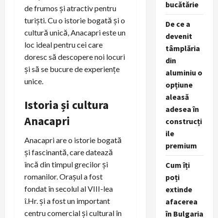
bucătărie
de frumos și atractiv pentru
turiști. Cu o istorie bogată și o
De ce a
cultură unică, Anacapri este un
devenit
loc ideal pentru cei care
tâmplăria
doresc să descopere noi locuri
din
și să se bucure de experiențe
aluminiu o
unice.
opțiune
aleasă
Istoria și cultura
adesea în
Anacapri
construcți
ile
Anacapri are o istorie bogată
premium
și fascinantă, care datează
încă din timpul grecilor și
Cum îți
romanilor. Orașul a fost
poți
fondat în secolul al VIII-lea
extinde
î.Hr. și a fost un important
afacerea
centru comercial și cultural în
în Bulgaria