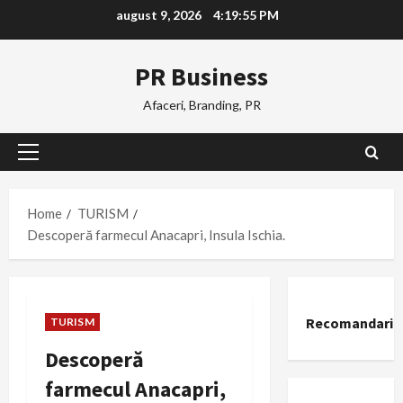
Skip
august 9, 2026
4:19:56 PM
to
content
PR Business
Afaceri, Branding, PR
Primary
Menu
Home
TURISM
Descoperă farmecul Anacapri, Insula Ischia.
Recomandari
TURISM
Descoperă
farmecul Anacapri,