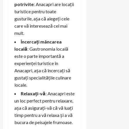
potrivite
: Anacapri are locații
turistice pentru toate
gusturile, așa că alegeți cele
care vă interesează cel mai
mult.
Încercați mâncarea
locală
: Gastronomia locală
este o parte importantă a
experienței turistice în
Anacapri, așa că încercați să
gustați specialitățile culinare
locale.
Relaxați-vă
: Anacapri este
un loc perfect pentru relaxare,
așa că asigurați-vă că vă luați
timp pentru a vă relaxa și a vă
bucura de peisajele frumoase.