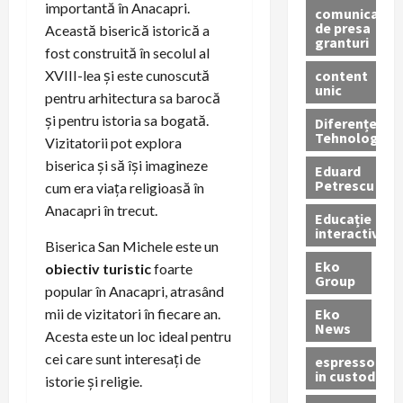
importantă în Anacapri.
comunicate
de presa
Această biserică istorică a
granturi
fost construită în secolul al
content
XVIII-lea și este cunoscută
unic
pentru arhitectura sa barocă
și pentru istoria sa bogată.
Diferențe
Tehnologice
Vizitatorii pot explora
biserica și să își imagineze
Eduard
Petrescu
cum era viața religioasă în
Anacapri în trecut.
Educație
interactivă
Biserica San Michele este un
Eko
obiectiv turistic
foarte
Group
popular în Anacapri, atrasând
Eko
mii de vizitatori în fiecare an.
News
Acesta este un loc ideal pentru
cei care sunt interesați de
espressoare
in custodie
istorie și religie.