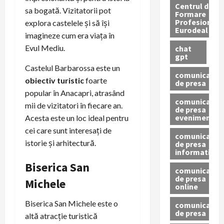
Centrul de
sa bogată. Vizitatorii pot
Formare
Profesionala
explora castelele și să își
Eurodeal
imagineze cum era viața în
Evul Mediu.
chat
gpt
Castelul Barbarossa este un
comunicat
obiectiv turistic
foarte
de presa
popular în Anacapri, atrasând
comunicat
mii de vizitatori în fiecare an.
de presa
eveniment
Acesta este un loc ideal pentru
cei care sunt interesați de
comunicat
istorie și arhitectură.
de presa
informativ
Biserica San
comunicat
de presa
Michele
online
Biserica San Michele este o
comunicate
de presa
altă atracție turistică