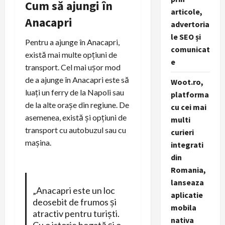
Cum să ajungi în
articole,
Anacapri
advertoria
le SEO și
Pentru a ajunge în Anacapri,
comunicat
există mai multe opțiuni de
e
transport. Cel mai ușor mod
de a ajunge în Anacapri este să
Woot.ro,
luați un ferry de la Napoli sau
platforma
de la alte orașe din regiune. De
cu cei mai
asemenea, există și opțiuni de
multi
transport cu autobuzul sau cu
curieri
mașina.
integrati
din
Romania,
lanseaza
„Anacapri este un loc
aplicatie
deosebit de frumos și
mobila
atractiv pentru turiști.
nativa