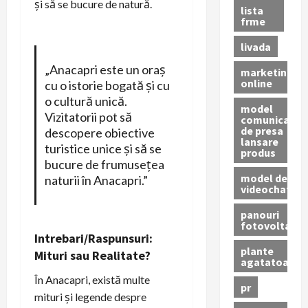
și să se bucure de natură.
lista
frme
livada
„Anacapri este un oraș
marketing
online
cu o istorie bogată și cu
o cultură unică.
model
Vizitatorii pot să
comunicat
de presa
descopere obiective
lansare
turistice unice și să se
produs
bucure de frumusețea
model de
naturii în Anacapri.”
videochat
panouri
fotovoltaice
Intrebari/Raspunsuri:
plante
Mituri sau Realitate?
agatatoare
În Anacapri, există multe
pr
mituri și legende despre