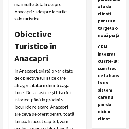
mai multe detalii despre
ate de
Anacapri și despre locurile
clienți
sale turistice.
pentru a
targeta o
Obiective
nouă piață
Turistice în
CRM
integrat
Anacapri
cu site-ul:
cum treci
În Anacapri, există o varietate
de la haos
de obiective turistice care
la un
atrag vizitatorii din întreaga
sistem
lume. De la castele și biserici
care nu
istorice, până la grădini și
pierde
locuri de relaxare, Anacapri
niciun
are ceva de oferit pentru toată
client
lumea. În acest capitol, vom
explora principalele obiective