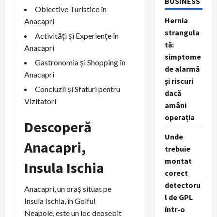
BUSINESS
Obiective Turistice în
Hernia
Anacapri
strangula
Activități și Experiențe în
tă:
Anacapri
simptome
Gastronomia și Shopping în
de alarmă
Anacapri
și riscuri
Concluzii și Sfaturi pentru
dacă
Vizitatori
amâni
operația
Descoperă
Unde
Anacapri,
trebuie
montat
Insula Ischia
corect
detectoru
Anacapri, un oraș situat pe
l de GPL
Insula Ischia, în Golful
într-o
Neapole, este un loc deosebit