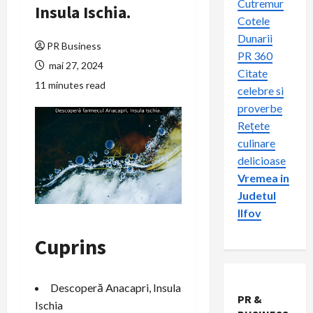
Cutremur
Insula Ischia.
Cotele
Dunarii
PR Business
PR 360
mai 27, 2024
Citate
11 minutes read
celebre si
proverbe
Rețete
culinare
delicioase
Vremea in
Judetul
Ilfov
Cuprins
Descoperă Anacapri, Insula
PR &
Ischia