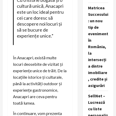
Cu o istorie bogată și o
cultură unică, Anacapri
Matricea
este un loc ideal pentru
Succesului
cei care doresc să
: un nou
descopere noi locuri și
tip de
să se bucure de
eveniment
experiențe unice.”
în
România,
la
În Anacapri, există multe
intersecți
locuri deosebite de vizitat și
a dintre
experiențe unice de trăit. De la
imobiliare
locațiile istorice și culturale,
, credite și
până la activități outdoor și
asigurări
experiențe gastronomice,
SellNet –
Anacapri are ceva pentru
Lucrează
toată lumea.
cu liste
În continuare, vom prezenta
personaliz