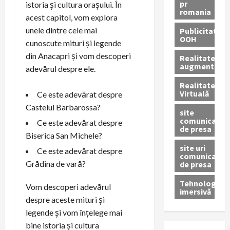
pr
istoria și cultura orașului. În
romania
acest capitol, vom explora
unele dintre cele mai
Publicitate
OOH
cunoscute mituri și legende
din Anacapri și vom descoperi
Realitatea
augmentată
adevărul despre ele.
Realitatea
Virtuală
Ce este adevărat despre
Castelul Barbarossa?
site
comunicate
Ce este adevărat despre
de presa
Biserica San Michele?
site uri
Ce este adevărat despre
comunicate
Grădina de vară?
de presa
Tehnologie
Vom descoperi adevărul
imersivă
despre aceste mituri și
legende și vom înțelege mai
bine istoria și cultura