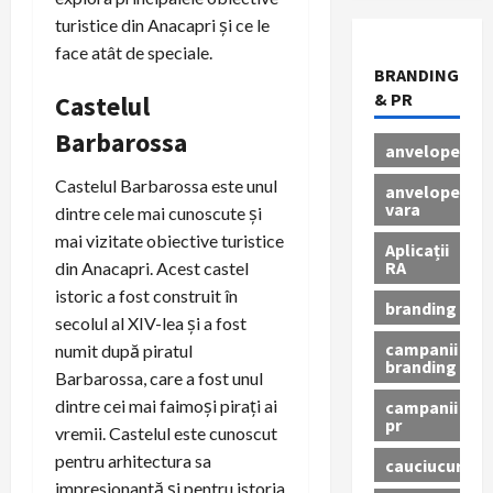
turistice din Anacapri și ce le
face atât de speciale.
BRANDING
& PR
Castelul
Barbarossa
anvelope
Castelul Barbarossa este unul
anvelope
vara
dintre cele mai cunoscute și
mai vizitate obiective turistice
Aplicații
RA
din Anacapri. Acest castel
istoric a fost construit în
branding
secolul al XIV-lea și a fost
campanii
numit după piratul
branding
Barbarossa, care a fost unul
dintre cei mai faimoși pirați ai
campanii
pr
vremii. Castelul este cunoscut
pentru arhitectura sa
cauciucuri
impresionantă și pentru istoria