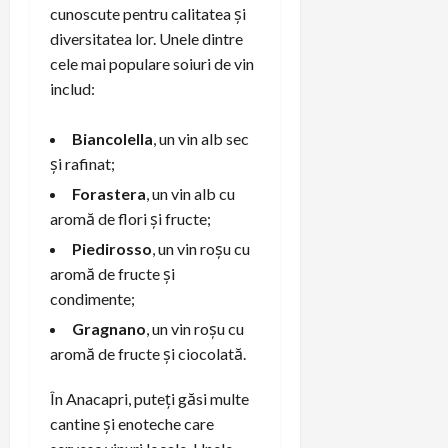
cunoscute pentru calitatea și
diversitatea lor. Unele dintre
cele mai populare soiuri de vin
includ:
Biancolella
, un vin alb sec
și rafinat;
Forastera
, un vin alb cu
aromă de flori și fructe;
Piedirosso
, un vin roșu cu
aromă de fructe și
condimente;
Gragnano
, un vin roșu cu
aromă de fructe și ciocolată.
În Anacapri, puteți găsi multe
cantine și enoteche care