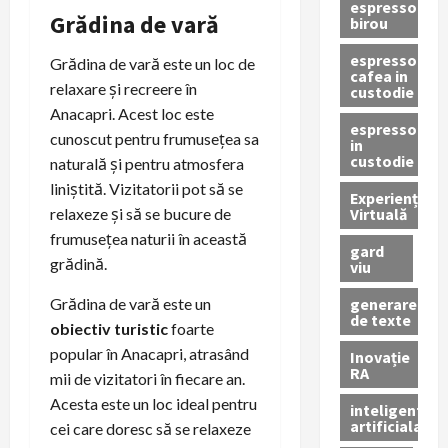
espressor
Grădina de vară
birou
espressor
Grădina de vară este un loc de
cafea in
relaxare și recreere în
custodie
Anacapri. Acest loc este
espressor
cunoscut pentru frumusețea sa
in
custodie
naturală și pentru atmosfera
liniștită. Vizitatorii pot să se
Experiență
Virtuală
relaxeze și să se bucure de
frumusețea naturii în această
gard
grădină.
viu
generare
Grădina de vară este un
de texte
obiectiv turistic
foarte
popular în Anacapri, atrasând
Inovație
RA
mii de vizitatori în fiecare an.
Acesta este un loc ideal pentru
inteligenta
artificiala
cei care doresc să se relaxeze