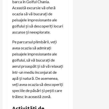
barca în Golful Chania.
Această excursie vă oferă
ocazia să vă bucurați de
peisajele impresionante ale
golfului și să descoperiți locuri
ascunse și neexplorate.
Pe parcursul plimbării, veți
avea ocazia să admirați
peisajele impresionante ale
golfului, să vă bucurați de
aerul proaspăt și să vă relaxați
într-un mediu înconjurat de
apă și natură. De asemenea,
veți avea ocazia să descoperiți
speciile de păsări și pești care
trăiesc în această zonă.
Activități de