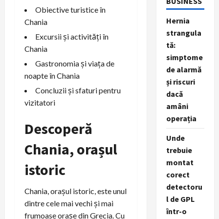
BUSINESS
Obiective turistice în
Hernia
Chania
strangula
Excursii și activități în
tă:
Chania
simptome
Gastronomia și viața de
de alarmă
noapte în Chania
și riscuri
Concluzii și sfaturi pentru
dacă
vizitatori
amâni
operația
Descoperă
Unde
Chania, orașul
trebuie
montat
istoric
corect
detectoru
Chania, orașul istoric, este unul
l de GPL
dintre cele mai vechi și mai
într-o
frumoase orașe din Grecia. Cu