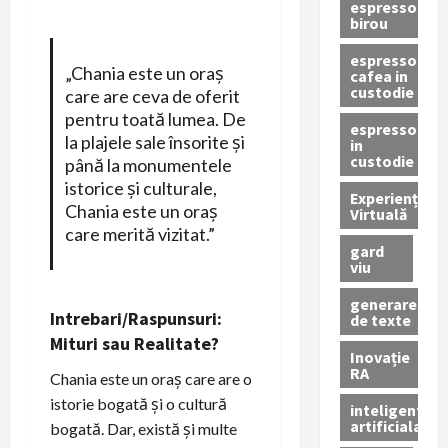
espressor
birou
espressor
„Chania este un oraș
cafea in
custodie
care are ceva de oferit
pentru toată lumea. De
espressor
la plajele sale însorite și
in
custodie
până la monumentele
istorice și culturale,
Experiență
Chania este un oraș
Virtuală
care merită vizitat.”
gard
viu
generare
Intrebari/Raspunsuri:
de texte
Mituri sau Realitate?
Inovație
RA
Chania este un oraș care are o
istorie bogată și o cultură
inteligenta
artificiala
bogată. Dar, există și multe