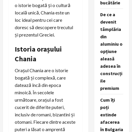
bucătărie
o istorie bogată și o cultură
locală unică, Chania este un
De ce a
loc ideal pentru cei care
devenit
doresc să descopere trecutul
tâmplăria
și prezentul Greciei.
din
aluminiu o
Istoria orașului
opțiune
Chania
aleasă
adesea în
Orașul Chania are o istorie
construcți
bogată și complexă, care
ile
datează încă din epoca
premium
minoică. În secolele
următoare, orașul a fost
Cum îți
cucerit de diferite puteri,
poți
inclusiv de romani, bizantini și
extinde
otomani. Fiecare dintre aceste
afacerea
puteri a lăsat o amprentă
în Bulgaria