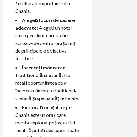
și culturale importante din
Chania.
Alegeți locuri de cazare
adecvate
: Alegeți un hotel
sau o pensiune care să fie
aproape de centrul orașului și
de principalele obiective
turistice.
Încercați mâncarea
tradițională cretană
: Nu
ratați oportunitatea de a
încerca mâncarea tradițională
cretană și specialitățile locale.
Explorați orașul pe jos
:
Chania este un oraș care
merită explorat pe jos, astfel
încât să puteți descoperi toate