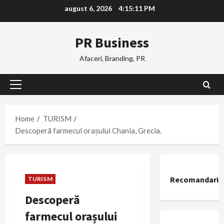
Skip
august 6, 2026
4:15:12 PM
to
content
PR Business
Afaceri, Branding, PR
Primary
Menu
Home
TURISM
Descoperă farmecul orașului Chania, Grecia.
Recomandari
TURISM
Descoperă
farmecul orașului