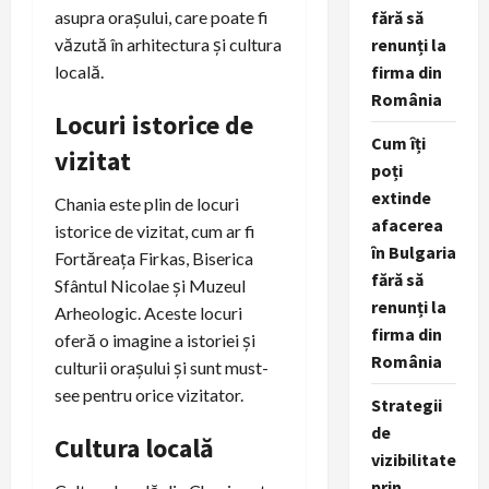
asupra orașului, care poate fi
fără să
văzută în arhitectura și cultura
renunți la
locală.
firma din
România
Locuri istorice de
Cum îți
vizitat
poți
extinde
Chania este plin de locuri
afacerea
istorice de vizitat, cum ar fi
în Bulgaria
Fortăreața Firkas, Biserica
fără să
Sfântul Nicolae și Muzeul
renunți la
Arheologic. Aceste locuri
firma din
oferă o imagine a istoriei și
România
culturii orașului și sunt must-
see pentru orice vizitator.
Strategii
de
Cultura locală
vizibilitate
prin