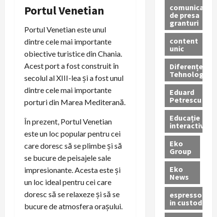
comunicate
Portul Venetian
de presa
granturi
Portul Venetian este unul
content
dintre cele mai importante
unic
obiective turistice din Chania.
Acest port a fost construit în
Diferențe
Tehnologice
secolul al XIII-lea și a fost unul
dintre cele mai importante
Eduard
Petrescu
porturi din Marea Mediterană.
Educație
În prezent, Portul Venetian
interactivă
este un loc popular pentru cei
Eko
care doresc să se plimbe și să
Group
se bucure de peisajele sale
Eko
impresionante. Acesta este și
News
un loc ideal pentru cei care
doresc să se relaxeze și să se
espressoare
in custodie
bucure de atmosfera orașului.