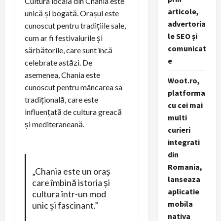
Cultura locală din Chania este
articole,
unică și bogată. Orașul este
advertoria
cunoscut pentru tradițiile sale,
le SEO și
cum ar fi festivalurile și
comunicat
sărbătorile, care sunt încă
e
celebrate astăzi. De
asemenea, Chania este
Woot.ro,
cunoscut pentru mâncarea sa
platforma
tradițională, care este
cu cei mai
influențată de cultura greacă
multi
și mediteraneană.
curieri
integrati
din
Romania,
„Chania este un oraș
lanseaza
care îmbină istoria și
aplicatie
cultura într-un mod
mobila
unic și fascinant.”
nativa