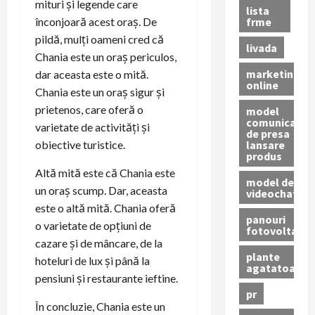
mituri și legende care
lista
frme
înconjoară acest oraș. De
pildă, mulți oameni cred că
livada
Chania este un oraș periculos,
marketing
dar aceasta este o mită.
online
Chania este un oraș sigur și
prietenos, care oferă o
model
comunicat
varietate de activități și
de presa
lansare
obiective turistice.
produs
Altă mită este că Chania este
model de
un oraș scump. Dar, aceasta
videochat
este o altă mită. Chania oferă
panouri
o varietate de opțiuni de
fotovoltaice
cazare și de mâncare, de la
plante
hoteluri de lux și până la
agatatoare
pensiuni și restaurante ieftine.
pr
În concluzie, Chania este un