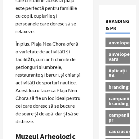
sale cristaline, această plajă
este perfectă pentru familiile
cu copii, cuplurile și
BRANDING
persoanele care doresc să se
& PR
relaxeze.
anvelope
În plus, Plaja Nea Chora oferă
o varietate de activități și
anvelope
vara
facilități, cum ar fi chiriile de
șezlonguri și umbrele,
Aplicații
restaurante și baruri, și chiar și
RA
activități de sporturi nautice.
branding
Acest lucru face ca Plaja Nea
Chora să fie un loc ideal pentru
campanii
branding
cei care doresc să se bucure
de soare și de apă, dar și să se
campanii
pr
distreze.
cauciucuri
Muzeul Arheologic