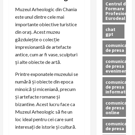
Centrul de
Formare
Muzeul Arheologic din Chania
Profesionala
este unul dintre cele mai
Eurodeal
importante obiective turistice
chat
din oraș. Acest muzeu
gpt
găzduiește o colecție
comunicat
impresionantă de artefacte
de presa
antice, cum ar fi vase, sculpturi
comunicat
și alte obiecte de artă.
de presa
eveniment
Printre exponatele muzeului se
numără și obiecte din epoca
comunicat
de presa
minoică și miceniană, precum
informativ
și artefacte romane și
comunicat
bizantine. Acest lucru face ca
de presa
Muzeul Arheologic să fie un
online
loc ideal pentru cei care sunt
comunicate
interesați de istorie și cultură.
de presa