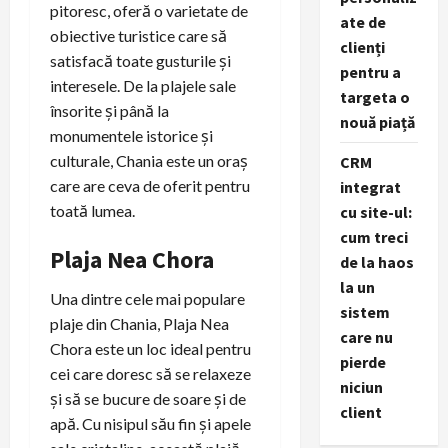
pitoresc, oferă o varietate de
ate de
obiective turistice care să
clienți
satisfacă toate gusturile și
pentru a
interesele. De la plajele sale
targeta o
însorite și până la
nouă piață
monumentele istorice și
culturale, Chania este un oraș
CRM
care are ceva de oferit pentru
integrat
toată lumea.
cu site-ul:
cum treci
Plaja Nea Chora
de la haos
la un
Una dintre cele mai populare
sistem
plaje din Chania, Plaja Nea
care nu
Chora este un loc ideal pentru
pierde
cei care doresc să se relaxeze
niciun
și să se bucure de soare și de
client
apă. Cu nisipul său fin și apele