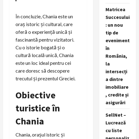
Matricea
În concluzie, Chania este un
Succesului
oraș istoric și cultural, care
: un nou
oferă o experiență unică și
tip de
fascinantă pentru vizitatori.
eveniment
Cu o istorie bogată și o
în
cultură locală unică, Chania
România,
este un loc ideal pentru cei
la
care doresc să descopere
intersecți
trecutul și prezentul Greciei.
a dintre
imobiliare
Obiective
, credite și
asigurări
turistice în
SellNet –
Chania
Lucrează
cu liste
Chania, orașul istoric și
personaliz