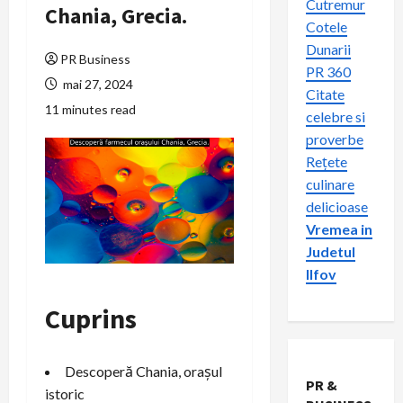
Cutremur
Chania, Grecia.
Cotele
Dunarii
PR Business
PR 360
mai 27, 2024
Citate
11 minutes read
celebre si
proverbe
Rețete
culinare
delicioase
Vremea in
Judetul
Ilfov
Cuprins
Descoperă Chania, orașul
PR &
istoric