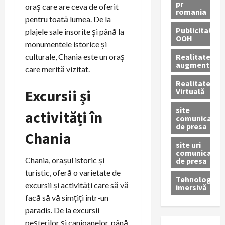
pr
oraș care are ceva de oferit
romania
pentru toată lumea. De la
Publicitate
plajele sale însorite și până la
OOH
monumentele istorice și
Realitatea
culturale, Chania este un oraș
augmentată
care merită vizitat.
Realitatea
Virtuală
Excursii și
site
activități în
comunicate
de presa
Chania
site uri
comunicate
Chania, orașul istoric și
de presa
turistic, oferă o varietate de
Tehnologie
excursii și activități care să vă
imersivă
facă să vă simțiți într-un
paradis. De la excursii
peșterilor și canioanelor, până