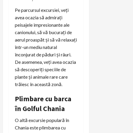
Pe parcursul excursiei, veți
avea ocazia să admirați
peisajele impresionante ale
canionului, să vă bucurați de
aerul proaspăt și să vă relaxați
într-un mediu natural
înconjurat de păduri și râuri.
De asemenea, veți avea ocazia
să descoperiți speciile de
plante și animale rare care
trăiesc în această zonă.
Plimbare cu barca
în Golful Chania
O altă excursie populară în
Chania este plimbarea cu