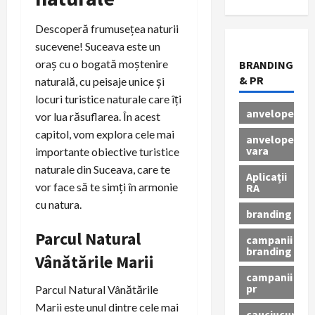
Descoperă frumusețea naturii
sucevene! Suceava este un
oraș cu o bogată moștenire
BRANDING
& PR
naturală, cu peisaje unice și
locuri turistice naturale care îți
anvelope
vor lua răsuflarea. În acest
capitol, vom explora cele mai
anvelope
vara
importante obiective turistice
naturale din Suceava, care te
Aplicații
vor face să te simți în armonie
RA
cu natura.
branding
Parcul Natural
campanii
branding
Vânătările Marii
campanii
pr
Parcul Natural Vânătările
Marii este unul dintre cele mai
cauciucuri