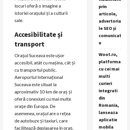
locuri oferă o imagine a
prin
istoriei orașului și a culturii
articole,
sale.
advertoria
le SEO și
Accesibilitate și
comunicat
transport
e
Woot.ro,
Orașul Suceava este ușor
platforma
accesibil, atât cu mașina, cât și
cu cei mai
cu transportul public.
multi
Aeroportul Internațional
curieri
Suceava este situat la
integrati
aproximativ 10 km de oraș și
din
oferă conexiuni cu mai multe
Romania,
orașe din Europa. De
lanseaza
asemenea, orașul are o rețea
aplicatie
de autobuze și taxiuri, care
mobila
facilitează deplasarea în oraș.