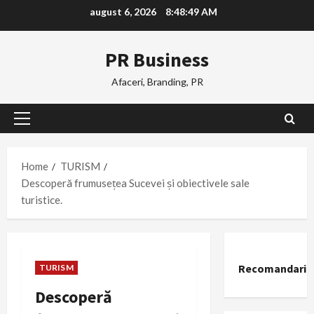
Skip
august 6, 2026
8:48:50 AM
to
content
PR Business
Afaceri, Branding, PR
Primary
Menu
Home
TURISM
Descoperă frumusețea Sucevei și obiectivele sale
turistice.
Recomandari
TURISM
Descoperă