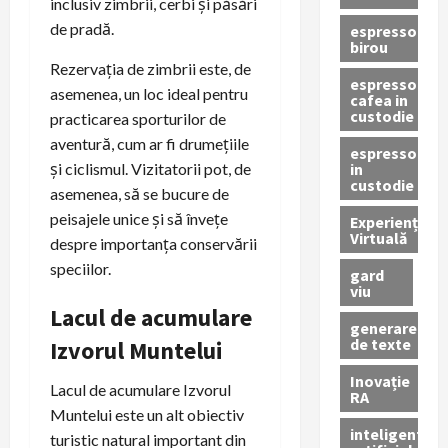
inclusiv zimbrii, cerbi și păsări
de pradă.
espressor
birou
Rezervația de zimbrii este, de
espressor
asemenea, un loc ideal pentru
cafea in
custodie
practicarea sporturilor de
aventură, cum ar fi drumețiile
espressor
in
și ciclismul. Vizitatorii pot, de
custodie
asemenea, să se bucure de
peisajele unice și să învețe
Experiență
Virtuală
despre importanța conservării
speciilor.
gard
viu
Lacul de acumulare
generare
de texte
Izvorul Muntelui
Inovație
Lacul de acumulare Izvorul
RA
Muntelui este un alt obiectiv
inteligenta
turistic natural important din