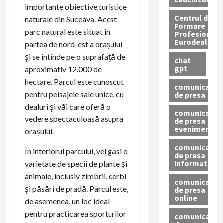
importante obiective turistice
Centrul de
naturale din Suceava. Acest
Formare
parc natural este situat în
Profesionala
Eurodeal
partea de nord-est a orașului
și se întinde pe o suprafață de
chat
gpt
aproximativ 12.000 de
hectare. Parcul este cunoscut
comunicat
pentru peisajele sale unice, cu
de presa
dealuri și văi care oferă o
comunicat
vedere spectaculoasă asupra
de presa
eveniment
orașului.
comunicat
În interiorul parcului, vei găsi o
de presa
informativ
varietate de specii de plante și
animale, inclusiv zimbrii, cerbi
comunicat
și păsări de pradă. Parcul este,
de presa
online
de asemenea, un loc ideal
pentru practicarea sporturilor
comunicate