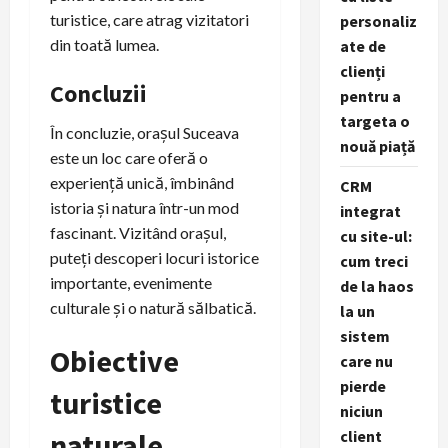
turistice, care atrag vizitatori
personaliz
din toată lumea.
ate de
clienți
Concluzii
pentru a
targeta o
În concluzie, orașul Suceava
nouă piață
este un loc care oferă o
experiență unică, îmbinând
CRM
istoria și natura într-un mod
integrat
fascinant. Vizitând orașul,
cu site-ul:
puteți descoperi locuri istorice
cum treci
importante, evenimente
de la haos
culturale și o natură sălbatică.
la un
sistem
Obiective
care nu
pierde
turistice
niciun
naturale
client