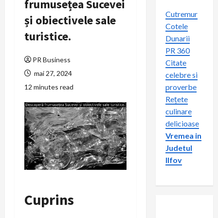
frumusețea Sucevei
Cutremur
și obiectivele sale
Cotele
turistice.
Dunarii
PR 360
PR Business
Citate
mai 27, 2024
celebre si
proverbe
12 minutes read
Rețete
culinare
delicioase
Vremea in
Judetul
Ilfov
Cuprins