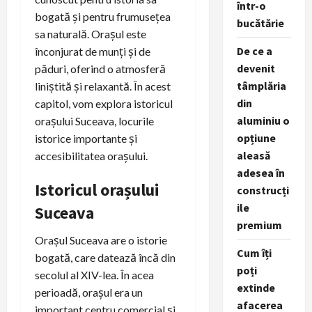
într-o
bogată și pentru frumusețea
bucătărie
sa naturală. Orașul este
De ce a
înconjurat de munți și de
devenit
păduri, oferind o atmosferă
tâmplăria
liniștită și relaxantă. În acest
din
capitol, vom explora istoricul
aluminiu o
orașului Suceava, locurile
opțiune
istorice importante și
aleasă
accesibilitatea orașului.
adesea în
Istoricul orașului
construcți
ile
Suceava
premium
Orașul Suceava are o istorie
Cum îți
bogată, care datează încă din
poți
secolul al XIV-lea. În acea
extinde
perioadă, orașul era un
afacerea
important centru comercial și