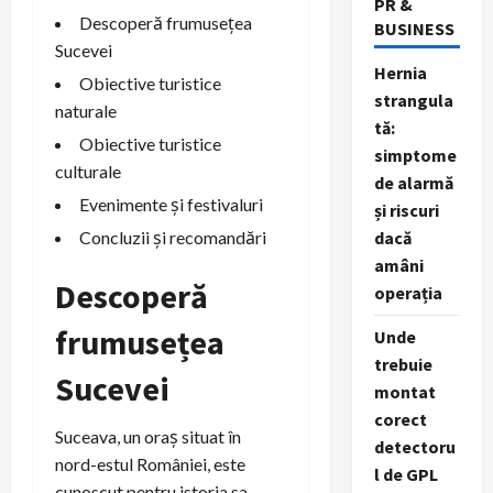
PR &
Descoperă frumusețea
BUSINESS
Sucevei
Hernia
Obiective turistice
strangula
naturale
tă:
Obiective turistice
simptome
culturale
de alarmă
Evenimente și festivaluri
și riscuri
Concluzii și recomandări
dacă
amâni
Descoperă
operația
frumusețea
Unde
trebuie
Sucevei
montat
corect
Suceava, un oraș situat în
detectoru
nord-estul României, este
l de GPL
cunoscut pentru istoria sa