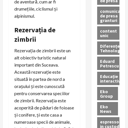
de presa
de aventură, cum ar fi
drumețiile, ciclismul și
comunicate
de presa
alpinismul.
granturi
Rezervația de
content
unic
zimbrii
Diferențe
Tehnologice
Rezervația de zimbrii este un
alt obiectiv turistic natural
Eduard
important din Suceava.
Petrescu
Această rezervație este
Educație
situată în partea de nord a
interactivă
orașului și este cunoscută
Eko
pentru conservarea speciilor
Group
de zimbrii. Rezervația este
Eko
acoperită de păduri de foioase
News
și conifere, și este casa a
espressoare
numeroase specii de animale,
in custodie