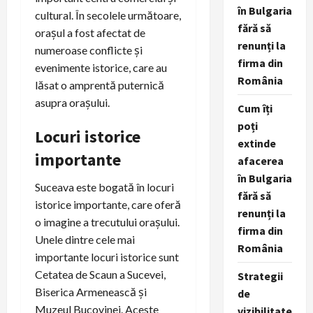
în Bulgaria
cultural. În secolele următoare,
fără să
orașul a fost afectat de
renunți la
numeroase conflicte și
firma din
evenimente istorice, care au
România
lăsat o amprentă puternică
asupra orașului.
Cum îți
poți
Locuri istorice
extinde
importante
afacerea
în Bulgaria
Suceava este bogată în locuri
fără să
istorice importante, care oferă
renunți la
o imagine a trecutului orașului.
firma din
Unele dintre cele mai
România
importante locuri istorice sunt
Cetatea de Scaun a Sucevei,
Strategii
Biserica Armenească și
de
Muzeul Bucovinei. Aceste
vizibilitate