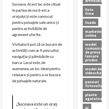
artificiala
Suceava. Acest lac este situat
lista
în partea de nord-est a
frme
orașului și este cunoscut
livada
pentru peisajele sale unice și
pentru activitățile de
marketing
agrement oferite.
online
model
Vizitatorii pot să se bucure de
comunicat
activități cum ar fi pescuitul,
de presa
lansare
navigația și plimbările cu
produs
barca. Lacul este, de
asemenea, un loc ideal pentru
model de
videochat
relaxare și pentru a se bucura
de peisajele naturale.
panouri
fotovoltaice
plante
agatatoare
„Suceava este un oraș
pr