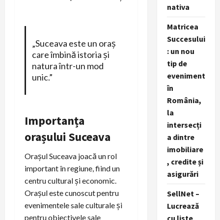
nativa
Matricea
Succesului
„Suceava este un oraș
: un nou
care îmbină istoria și
tip de
natura într-un mod
eveniment
unic.”
în
România,
la
Importanța
intersecți
orașului Suceava
a dintre
imobiliare
Orașul Suceava joacă un rol
, credite și
important în regiune, fiind un
asigurări
centru cultural și economic.
Orașul este cunoscut pentru
SellNet –
evenimentele sale culturale și
Lucrează
pentru obiectivele sale
cu liste