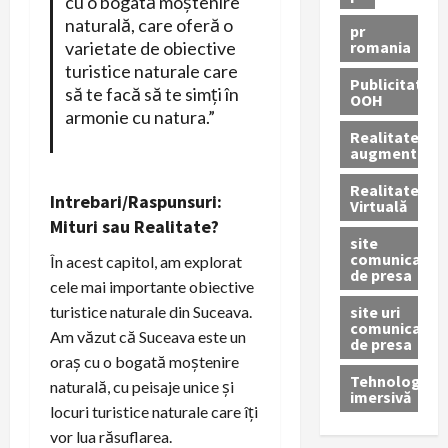
cu o bogată moștenire
naturală, care oferă o
pr
romania
varietate de obiective
turistice naturale care
Publicitate
să te facă să te simți în
OOH
armonie cu natura.”
Realitatea
augmentată
Realitatea
Intrebari/Raspunsuri:
Virtuală
Mituri sau Realitate?
site
comunicate
În acest capitol, am explorat
de presa
cele mai importante obiective
site uri
turistice naturale din Suceava.
comunicate
Am văzut că Suceava este un
de presa
oraș cu o bogată moștenire
Tehnologie
naturală, cu peisaje unice și
imersivă
locuri turistice naturale care îți
vor lua răsuflarea.