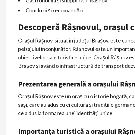
Gastronomia și shopping în Râșnov
Concluzii și recomandări
Descoperă Râșnovul, orașul cu
Orașul Râșnov, situat în județul Brașov, este cuno
peisajului înconjurător. Râșnovul este un important
obiectivelor sale turistice unice. Orașul Râșnov est
Brașov și având o infrastructură de transport dezv
Prezentarea generală a orașului Râș
Orașul Râșnov este un oraș cu o istorie bogată, car
sași, care au adus cu ei cultura și tradițiile germane
ce a dus la formarea unei identități unice.
Importanța turistică a orașului Râșn