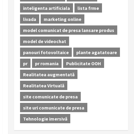
inteligenta artificiala
lista frme
livada
marketing online
model comunicat de presa lansare produs
model de videochat
panouri fotovoltaice
plante agatatoare
pr
pr romania
Publicitate OOH
Realitatea augmentată
Realitatea Virtuală
site comunicate de presa
site uri comunicate de presa
Tehnologie imersivă