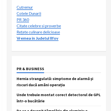
Cutremur
Cotele Dunarii
PR 360
Citate celebre si proverbe
Rețete culinare delicioase
Vremea in Judetul Ilfov
PR & BUSINESS
Hernia strangulată: simptome de alarmă și
riscuri dacă amâni operația
Unde trebuie montat corect detectorul de GPL
într-o bucătărie
De ce a devenit tâmplăria din aluminiu o