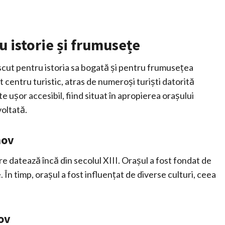
 istorie și frumusețe
scut pentru istoria sa bogată și pentru frumusețea
 centru turistic, atras de numeroși turiști datorită
e ușor accesibil, fiind situat în apropierea orașului
oltată.
nov
e datează încă din secolul XIII. Orașul a fost fondat de
. În timp, orașul a fost influențat de diverse culturi, ceea
ov