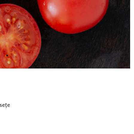
usețe