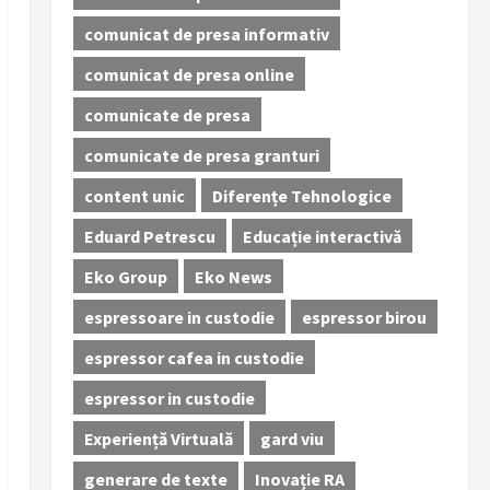
comunicat de presa informativ
comunicat de presa online
comunicate de presa
comunicate de presa granturi
content unic
Diferențe Tehnologice
Eduard Petrescu
Educație interactivă
Eko Group
Eko News
espressoare in custodie
espressor birou
espressor cafea in custodie
espressor in custodie
Experiență Virtuală
gard viu
generare de texte
Inovație RA