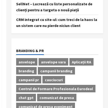
SellNet – Lucrează cu liste personalizate de
clienți pentru a targeta o nouă piață
CRM integrat cu site-ul: cum treci de la haos la
un sistem care nu pierde niciun client
BRANDING & PR
anvelope
anvelope vara
Aplicații RA
branding
campanii branding
campanii pr
cauciucuri
Centrul de Formare Profesionala Eurodeal
chat gpt
comunicat de presa
comunicat de presa eveniment