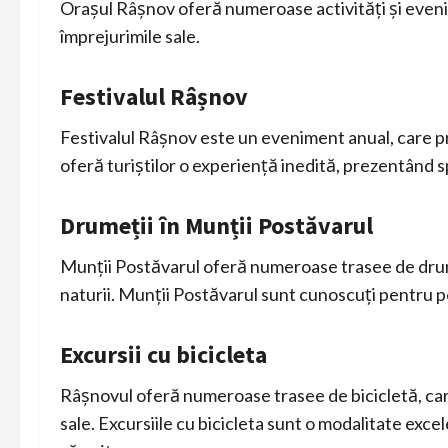
Orașul Râșnov oferă numeroase activități și eveni
împrejurimile sale.
Festivalul Râșnov
Festivalul Râșnov este un eveniment anual, care pre
oferă turiștilor o experiență inedită, prezentând s
Drumeții în Munții Postăvarul
Munții Postăvarul oferă numeroase trasee de drum
naturii. Munții Postăvarul sunt cunoscuți pentru pe
Excursii cu bicicleta
Râșnovul oferă numeroase trasee de bicicletă, care
sale. Excursiile cu bicicleta sunt o modalitate exce