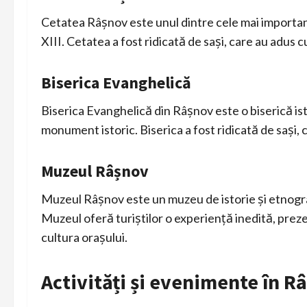
Cetatea Râșnov este unul dintre cele mai importante
XIII. Cetatea a fost ridicată de sași, care au adus cu
Biserica Evanghelică
Biserica Evanghelică din Râșnov este o biserică isto
monument istoric. Biserica a fost ridicată de sași, c
Muzeul Râșnov
Muzeul Râșnov este un muzeu de istorie și etnograf
Muzeul oferă turiștilor o experiență inedită, preze
cultura orașului.
Activități și evenimente în R