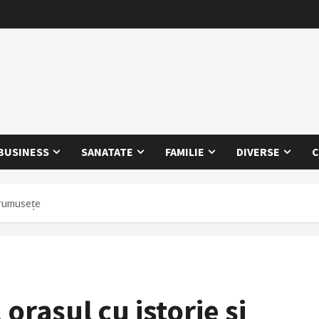
BUSINESS
SANATATE
FAMILIE
DIVERSE
C
frumusețe
rașul cu istorie și