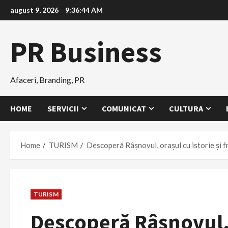
Skip
august 9, 2026
9:36:45 AM
to
content
PR Business
Afaceri, Branding, PR
HOME
SERVICII
COMUNICAT
CULTURA
Home
TURISM
Descoperă Râșnovul, orașul cu istorie și 
TURISM
Descoperă Râșnovul, o