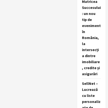
Matricea
Succesului
: un nou
tip de
eveniment
în
România,
la
intersecți
a dintre
imobiliare
, credite și
asigurări
SellNet –
Lucrează
cu liste
personaliz
ate de