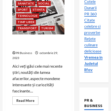
Cotele
SANATATE
SOCIAL
Dunarii
SPORT
STIINTA
PR 360
TEHNOLOGIE
Citate
TIMP LIBER
celebre si
TRANSPORT
TURISM
proverbe
Rețete
Ziar360.ro – Sursa de Știri
culinare
Online România
delicioase
PR Business
octombrie 29,
Vremea in
2023
Judetul
Aici veți găsi cele mai recente
Ilfov
știri, noutăți din lumea
afacerilor, aspecte mondene
interesante și curiozități
fascinante....
PR &
Read
Read More
more
BUSINESS
about
Ziar360.ro