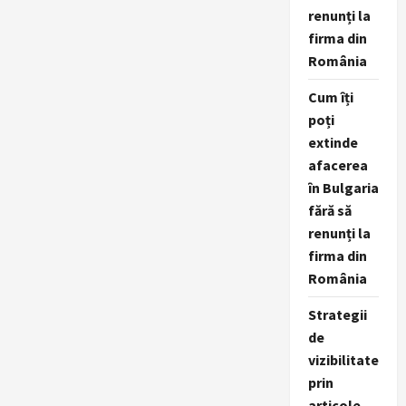
renunți la
firma din
România
Cum îți
poți
extinde
afacerea
în Bulgaria
fără să
renunți la
firma din
România
Strategii
de
vizibilitate
prin
articole,