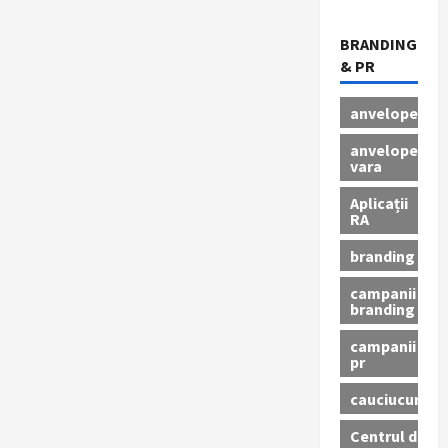
BRANDING
& PR
anvelope
anvelope
vara
Aplicații
RA
branding
campanii
branding
campanii
pr
cauciucuri
Centrul de