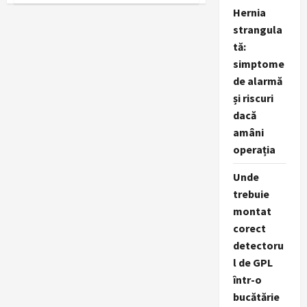
–
Hernia
Sursa
de
strangula
Știri
tă:
Online
România
simptome
de alarmă
și riscuri
dacă
amâni
operația
Unde
trebuie
montat
corect
detectoru
l de GPL
într-o
bucătărie