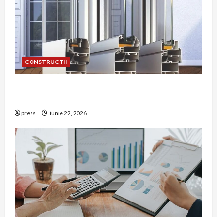
CONSTRUCTII
De ce a devenit tâmplăria din aluminiu o
opțiune aleasă adesea în construcțiile premium
press
iunie 22, 2026