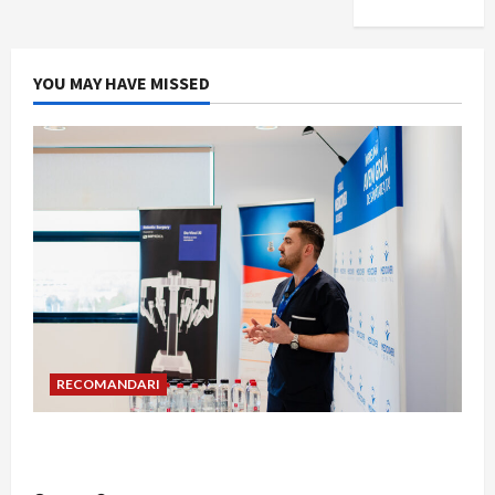
YOU MAY HAVE MISSED
RECOMANDARI
Hernia strangulată: simptome de alarmă și
riscuri dacă amâni operația