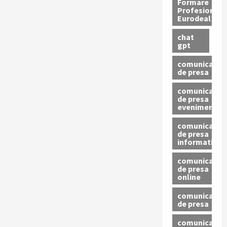
Formare
Profesionala
Eurodeal
chat
gpt
comunicat
de presa
comunicat
de presa
eveniment
comunicat
de presa
informativ
comunicat
de presa
online
comunicate
de presa
comunicate