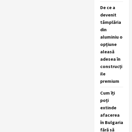
De ce a
devenit
tâmplăria
din
aluminiu o
opțiune
aleasă
adesea în
construcți
ile
premium
Cum îți
poți
extinde
afacerea
în Bulgaria
fără să