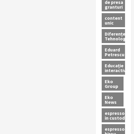
de presa
granturi
content
unic
Diferențe
Tehnologice
Eduard
Petrescu
Educație
interactivă
Eko
Group
Eko
News
espressoare
in custodie
espressor
birou