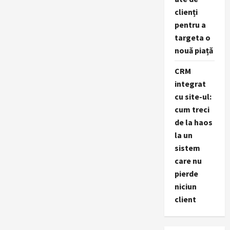
clienți
pentru a
targeta o
nouă piață
CRM
integrat
cu site-ul:
cum treci
de la haos
la un
sistem
care nu
pierde
niciun
client