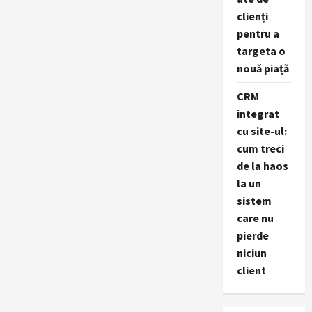
clienți
pentru a
targeta o
nouă piață
CRM
integrat
cu site-ul:
cum treci
de la haos
la un
sistem
care nu
pierde
niciun
client