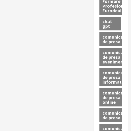
Formare
Profesionala
Eurodeal
chat
gpt
comunicat
de presa
comunicat
de presa
eveniment
comunicat
de presa
informativ
comunicat
de presa
online
comunicate
de presa
comunicate