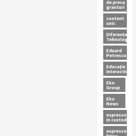
de presa
granturi
content
unic
Diferențe
Tehnologice
Eduard
Petrescu
Educație
interactivă
Eko
Group
Eko
News
espressoare
in custodie
espressor
birou