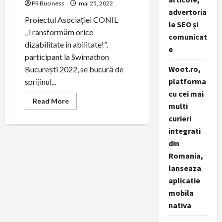
PR Business
mai 25, 2022
advertoria
Proiectul Asociației CONIL
le SEO și
„Transformăm orice
comunicat
dizabilitate în abilitate!”,
e
participant la Swimathon
Woot.ro,
București 2022, se bucură de
platforma
sprijinul...
cu cei mai
Read
Read More
multi
more
about
curieri
CONIL
STEAUA
integrati
SWIMMING
LEAGUE,
din
28
Romania,
mai
2022,
lanseaza
Bazinul
de
aplicatie
inot
al
mobila
CSA
Steaua
nativa
București