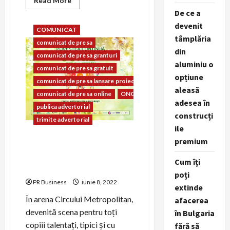
Read More
more
De ce a
about
advertorial
advertorial seo
Skinergist.com
devenit
–
COMUNICAT
îngrijirea
tâmplăria
comunicat de presa
pielii
este
din
comunicat de presa granturi
îngrijirea
aluminiu o
de
comunicat de presa gratuit
sine
opțiune
comunicat de presa lansare proiect
aleasă
comunicat de presa online
ONG
adesea în
publica advertorial
construcți
trimite advertorial
ile
premium
CONIL Fest, a fost cu
adevarat un spectacol
Cum îți
pentru intreaga familie!
poți
PR Business
iunie 8, 2022
extinde
În arena Circului Metropolitan,
afacerea
devenită scena pentru toți
în Bulgaria
copiii talentați, tipici și cu
fără să