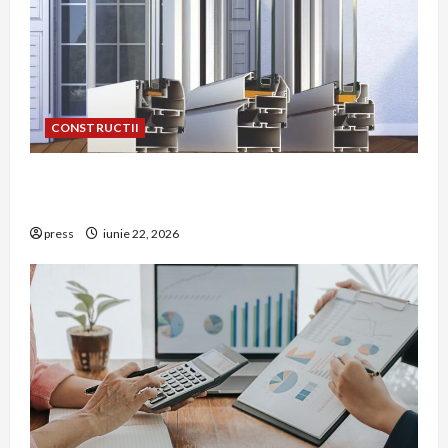
CONSTRUCTII
De ce a devenit tâmplăria din aluminiu o
opțiune aleasă adesea în construcțiile premium
press
iunie 22, 2026