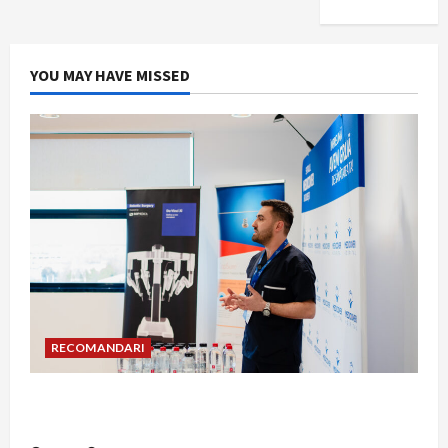
YOU MAY HAVE MISSED
RECOMANDARI
Hernia strangulată: simptome de alarmă și
riscuri dacă amâni operația