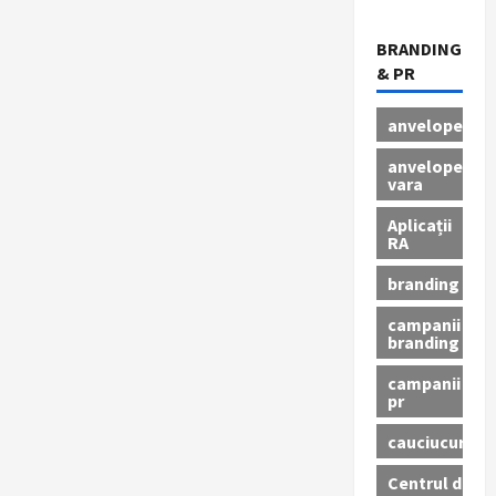
BRANDING
& PR
anvelope
anvelope
vara
Aplicații
RA
branding
campanii
branding
campanii
pr
cauciucuri
Centrul de