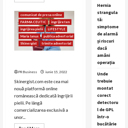
comunicat de presa gratuit
more
Hernia
about
comunicat de presa lansare proiect
Ziar360.ro
strangula
–
comunicat de presa online
Sursa
tă:
de
FARMACEUTIC
ingrijire ten
Știri
simptome
Online
ingrijirea pielii
LIFESTYLE
România
de alarmă
Maria Ianus
publica advertorial
și riscuri
Skinergist
trimite advertorial
dacă
amâni
Skinergist.com – îngrijirea
operația
pielii este îngrijirea de sine
PR Business
iunie 15, 2022
Unde
trebuie
Skinergist.com este cea mai
montat
nouă platformă online
corect
românească dedicată îngrijirii
detectoru
pielii. Pe lângă
l de GPL
comercializarea exclusivă a
într-o
unor...
bucătărie
Read