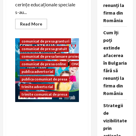
cerințe educaționale speciale
renunți la
s-au...
firma din
advertorial
advertorial seo
România
Read
Read More
COMUNICAT
more
about
Cum îți
comunicat de presa
CONIL
poți
Fest,
comunicat de presa granturi
a
extinde
comunicat de presa gratuit
fost
cu
afacerea
comunicat de presa lansare proiect
adevarat
un
în Bulgaria
comunicat de presa online
ONG
spectacol
fără să
pentru
publica advertorial
intreaga
renunți la
familie!
publica comunicat de presa
firma din
trimite advertorial
România
trimite comunicat de presa
Strategii
CONIL STEAUA SWIMMING
de
LEAGUE, 28 mai 2022, Bazinul
vizibilitate
de inot al CSA Steaua
prin
București
articole,