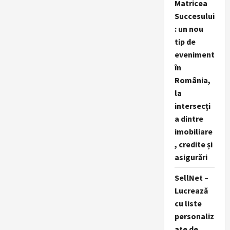
Matricea
Succesului
: un nou
tip de
eveniment
în
România,
la
intersecți
a dintre
imobiliare
, credite și
asigurări
SellNet –
Lucrează
cu liste
personaliz
ate de