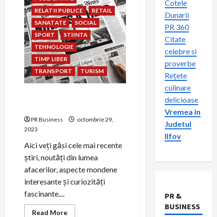
Cotele
RELATII PUBLICE
RETAIL
Dunarii
SANATATE
SOCIAL
PR 360
SPORT
STIINTA
Citate
TEHNOLOGIE
celebre si
TIMP LIBER
proverbe
TRANSPORT
TURISM
Rețete
culinare
Ziar360.ro – Sursa de Știri
delicioase
Online România
Vremea in
PR Business
octombrie 29,
Judetul
2023
Ilfov
Aici veți găsi cele mai recente
știri, noutăți din lumea
advertorial
advertorial seo
afacerilor, aspecte mondene
Beauty
BUSINESS
interesante și curiozități
COMUNICAT
fascinante....
comunicat de presa
PR &
BUSINESS
comunicat de presa granturi
Read
Read More