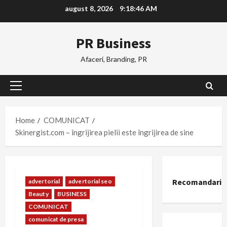
Skip
august 8, 2026
9:18:47 AM
to
content
PR Business
Afaceri, Branding, PR
Primary
Menu
Home
COMUNICAT
Skinergist.com – îngrijirea pielii este îngrijirea de sine
Recomandari
advertorial
advertorial seo
Beauty
BUSINESS
COMUNICAT
comunicat de presa