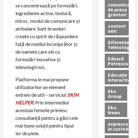
comunicate
se concentrează pe formulări,
de presa
ingrediente active, textură,
granturi
miros, modul de comunicare și
content
ambalare. Sunt branduri
unic
create cu spirit de răspundere
Diferențe
față de mediul înconjurător și
Tehnologice
de oameni care vin cu
Eduard
formulări inovative și
Petrescu
tehnologii noi.
Educație
Platforma le mai propune
interactivă
utilizatorilor un element
Eko
extrem de util – serviciul
SKIN
Group
HELPER
.
Prin intermediul
Eko
acestuia femeile primesc
News
consultanță pentru a găsi cele
espressoare
mai bune soluții pentru tipul
in custodie
lor de piele.