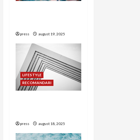
o
Cum să colaborezi cu
n
influenceri pentru
promovarea ONG-ului
press
august 19, 2025
LIFESTYLE
RECOMANDARI
PR pentru proiectele de
mediu: cum să atragi
susținători
press
august 18, 2025