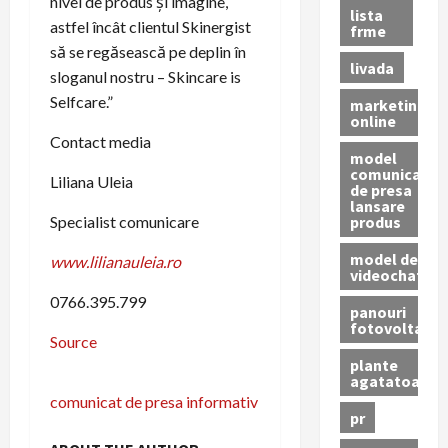
nivel de produs și imagine,
lista
astfel încât clientul Skinergist
frme
să se regăsească pe deplin în
livada
sloganul nostru – Skincare is
Selfcare.”
marketing
online
Contact media
model
comunicat
Liliana Uleia
de presa
lansare
produs
Specialist comunicare
model de
www.lilianauleia.ro
videochat
0766.395.799
panouri
fotovoltaice
Source
plante
agatatoare
P
comunicat de presa informativ
pr
o