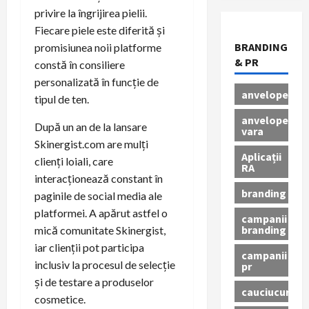
privire la îngrijirea pielii.
Fiecare piele este diferită și
BRANDING
promisiunea noii platforme
& PR
constă în consiliere
personalizată în funcție de
anvelope
tipul de ten.
anvelope
După un an de la lansare
vara
Skinergist.com are mulți
Aplicații
clienți loiali, care
RA
interacționează constant în
branding
paginile de social media ale
platformei. A apărut astfel o
campanii
branding
mică comunitate Skinergist,
iar clienții pot participa
campanii
inclusiv la procesul de selecție
pr
și de testare a produselor
cauciucuri
cosmetice.