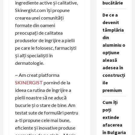
bucătărie
ingrediente active și calitative,
Skinergist.com își propune
De ce a
crearea unei comunități
devenit
formate din oameni
tâmplăria
preocupați de calitatea
din
produselor de îngrijire a pielii
aluminiu o
pe care le folosesc, farmaciști
opțiune
și alți specialiști în
aleasă
dermatologie.
adesea în
construcți
~ Am creat platforma
ile
SKINERGIST
pornind de la
premium
ideea ca rutina de îngrijire a
pielii noastre să ne aducă
Cum îți
bucurie și o stare de bine. Am
poți
testat sute de formulări pentru
extinde
a-ti propune cele mai bune,
afacerea
eficiente și inovative produse
în Bulgaria