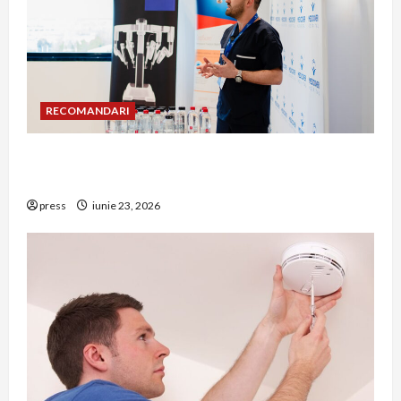
RECOMANDARI
Hernia strangulată: simptome de alarmă și
riscuri dacă amâni operația
press
iunie 23, 2026