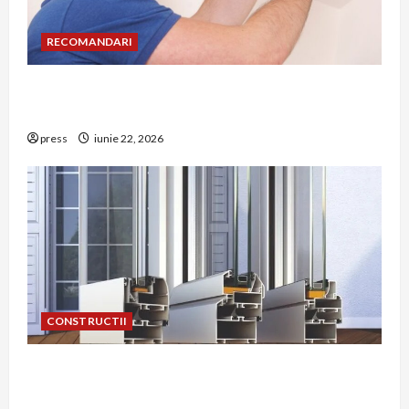
RECOMANDARI
Unde trebuie montat corect detectorul de GPL
într-o bucătărie
press
iunie 22, 2026
CONSTRUCTII
De ce a devenit tâmplăria din aluminiu o
opțiune aleasă adesea în construcțiile premium