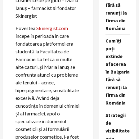
cosmetice de pe glob – Maria
fără să
Ianuș – farmacist și fondator
renunți la
Skinergist
firma din
România
Povestea
Skinergist.com
începe în perioada în care
Cum îți
fondatoarea platformei era
poți
studentă la Facultatea de
extinde
Farmacie. La fel ca în multe
afacerea
alte cazuri, și Maria Ianuș se
în Bulgaria
confrunta atunci cu probleme
fără să
ale tenului – acnee,
renunți la
hiperpigmentare, sensibilitate
firma din
excesivă. Având deja
România
cunoștințe in domeniul chimiei
și al farmaciei, apoi o
Strategii
specializare în domeniul
de
cosmeticii și al formulării
vizibilitate
produselor cosmetice, i-a fost
prin