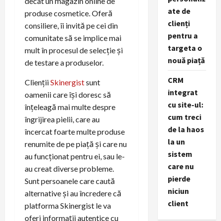
decât un magazin online de
ate de
produse cosmetice. Oferă
clienți
consiliere, îi invită pe cei din
pentru a
comunitate să se implice mai
targeta o
mult în procesul de selecție și
nouă piață
de testare a produselor.
CRM
Clienții
Skinergist
sunt
integrat
oamenii care își doresc să
cu site-ul:
înțeleagă mai multe despre
cum treci
îngrijirea pielii, care au
de la haos
încercat foarte multe produse
la un
renumite de pe piață și care nu
sistem
au funcționat pentru ei, sau le-
care nu
au creat diverse probleme.
pierde
Sunt persoanele care caută
niciun
alternative și au încredere că
client
platforma Skinergist le va
oferi informații autentice cu