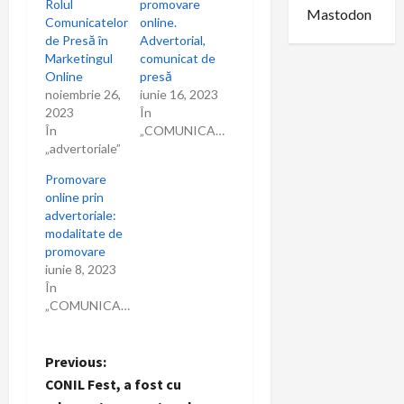
o
Rolul
promovare
Mastodon
Comunicatelor
online.
n
de Presă în
Advertorial,
Marketingul
comunicat de
Online
presă
noiembrie 26,
iunie 16, 2023
2023
În
În
„COMUNICARE”
„advertoriale”
Promovare
online prin
advertoriale:
modalitate de
promovare
iunie 8, 2023
În
„COMUNICARE”
P
Previous:
CONIL Fest, a fost cu