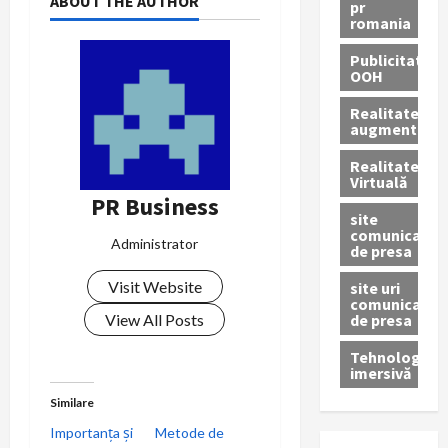
ABOUT THE AUTHOR
pr
romania
s
Publicitate
t
OOH
n
Realitatea
augmentată
a
Realitatea
Virtuală
v
PR Business
site
comunicate
i
Administrator
de presa
g
Visit Website
site uri
comunicate
de presa
a
View All Posts
Tehnologie
t
imersivă
i
Similare
Importanța și
Metode de