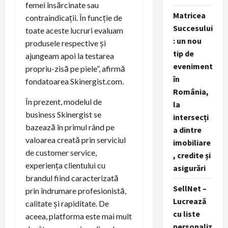
femei însărcinate sau
Matricea
contraindicații. În funcție de
Succesului
toate aceste lucruri evaluam
: un nou
produsele respective și
tip de
ajungeam apoi la testarea
eveniment
propriu-zisă pe piele”, afirmă
în
fondatoarea Skinergist.com.
România,
În prezent, modelul de
la
business Skinergist se
intersecți
bazează în primul rând pe
a dintre
valoarea creată prin serviciul
imobiliare
de customer service,
, credite și
experiența clientului cu
asigurări
brandul fiind caracterizată
SellNet –
prin îndrumare profesionistă,
Lucrează
calitate și rapiditate. De
cu liste
aceea, platforma este mai mult
personaliz