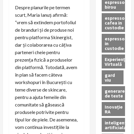
espressor
birou
Despre planurile pe termen
scurt, Maria Ianuș afirmă:
espressor
“vrem să extindem portofoliul
cafea in
custodie
de branduri și de produse noi
pentru platforma Skinergist,
espressor
in
dar și colaborarea cu câțiva
custodie
parteneri cheie pentru
Experiență
prezența fizică a produselor
Virtuală
din platformă. Totodată, avem
în plan să facem câteva
gard
viu
workshopuri în București cu
teme diverse de skincare,
generare
de texte
pentru a ajuta femeile din
comunitate să găsească
Inovație
RA
produsele potrivite pentru
tipul lor de piele. De asemenea,
inteligenta
vom continua investițiile la
artificiala