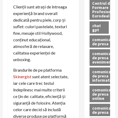
Centrul de
Clienții sunt atrași de întreaga
Formare
Profesionala
experiență brand overall
Eurodeal
dedicată pentru piele, corp și
chat
suflet: culori pastelate, texturi
gpt
fine, mesaje stil Hollywood,
comunicat
conținut educațional,
de presa
atmosferă de relaxare,
calitatea experienței de
comunicat
de presa
unboxing.
eveniment
Brandurile de pe platforma
comunicat
de presa
Skinergist
sunt atent selectate,
informativ
iar cele care trec testul
comunicat
îndeplinesc mai multe criterii
de presa
ce țin de: calitate, eficiență și
online
siguranță de folosire. Atenția
comunicate
celor care decid să includă
de presa
diverse produse pe platformă