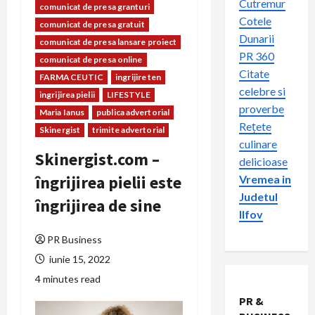
Cutremur
comunicat de presa granturi
Cotele
comunicat de presa gratuit
Dunarii
comunicat de presa lansare proiect
PR 360
comunicat de presa online
Citate
FARMACEUTIC
ingrijire ten
celebre si
ingrijirea pielii
LIFESTYLE
proverbe
Maria Ianus
publica advertorial
Rețete
Skinergist
trimite advertorial
culinare
Skinergist.com –
delicioase
îngrijirea pielii este
Vremea in
Judetul
îngrijirea de sine
Ilfov
PR Business
iunie 15, 2022
4 minutes read
PR &