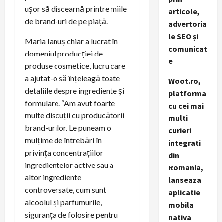
ușor să discearnă printre miile
articole,
de brand-uri de pe piață.
advertoria
le SEO și
Maria Ianuș chiar a lucrat în
comunicat
domeniul producției de
e
produse cosmetice, lucru care
a ajutat-o să înțeleagă toate
Woot.ro,
detaliile despre ingrediente și
platforma
formulare. “Am avut foarte
cu cei mai
multe discuții cu producătorii
multi
brand-urilor. Le puneam o
curieri
mulțime de întrebări în
integrati
privința concentrațiilor
din
ingredientelor active sau a
Romania,
altor ingrediente
lanseaza
controversate, cum sunt
aplicatie
alcoolul și parfumurile,
mobila
siguranța de folosire pentru
nativa