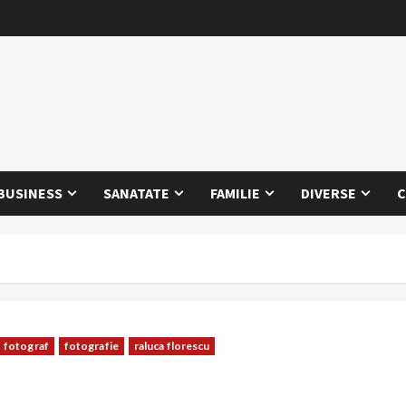
BUSINESS
SANATATE
FAMILIE
DIVERSE
C
fotograf
fotografie
raluca florescu