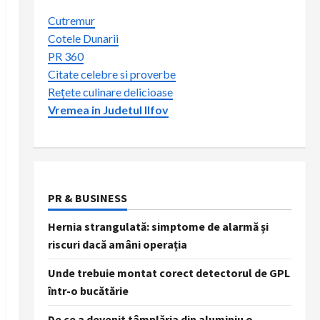
Cutremur
Cotele Dunarii
PR 360
Citate celebre si proverbe
Rețete culinare delicioase
Vremea in Judetul Ilfov
PR & BUSINESS
Hernia strangulată: simptome de alarmă și
riscuri dacă amâni operația
Unde trebuie montat corect detectorul de GPL
într-o bucătărie
De ce a devenit tâmplăria din aluminiu o