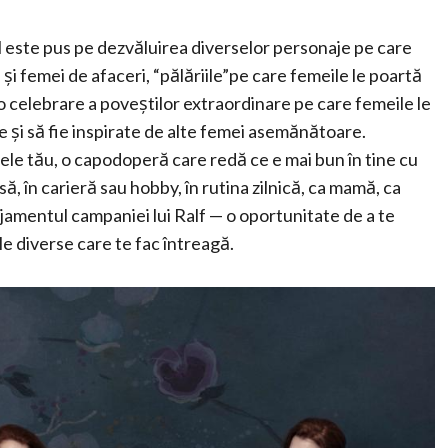
ul este pus pe dezvăluirea diverselor personaje pe care
e și femei de afaceri, “pălăriile”pe care femeile le poartă
 celebrare a poveștilor extraordinare pe care femeile le
re și să fie inspirate de alte femei asemănătoare.
le tău, o capodoperă care redă ce e mai bun în tine cu
ă, în carieră sau hobby, în rutina zilnică, ca mamă, ca
amentul campaniei lui Ralf — o oportunitate de a te
e diverse care te fac întreagă.