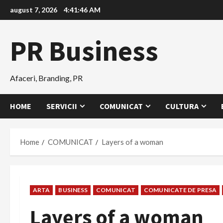
Skip
august 7, 2026
4:41:48 AM
to
content
PR Business
Afaceri, Branding, PR
HOME
SERVICII
COMUNICAT
CULTURA
Home
COMUNICAT
Layers of a woman
ARTA
BUSINESS
COMUNICAT
COMUNICATE DE PRESA
Layers of a woman