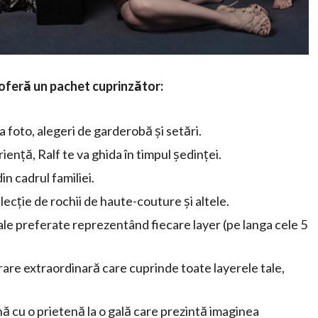
oferă un pachet cuprinzător:
 foto, alegeri de garderobă și setări.
ență, Ralf te va ghida în timpul ședinței.
in cadrul familiei.
ecție de rochii de haute-couture și altele.
tale preferate reprezentând fiecare layer (pe langa cele 5
rare extraordinară care cuprinde toate layerele tale,
ă cu o prietenă la o gală care prezintă imaginea