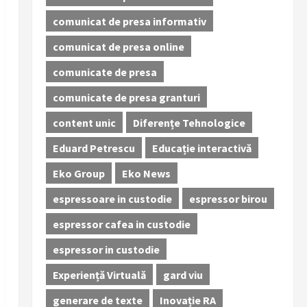
comunicat de presa informativ
comunicat de presa online
comunicate de presa
comunicate de presa granturi
content unic
Diferențe Tehnologice
Eduard Petrescu
Educație interactivă
Eko Group
Eko News
espressoare in custodie
espressor birou
espressor cafea in custodie
espressor in custodie
Experiență Virtuală
gard viu
generare de texte
Inovație RA