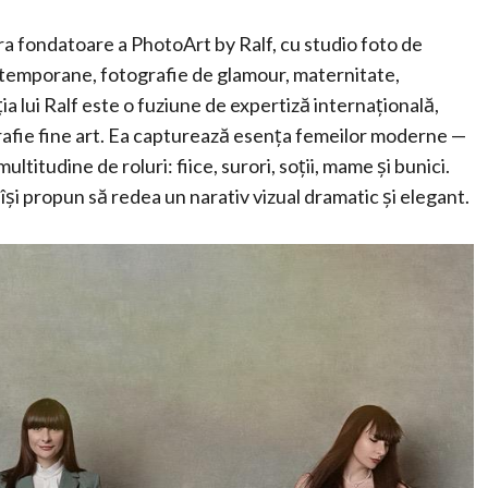
ara fondatoare a PhotoArt by Ralf, cu studio foto de
ontemporane, fotografie de glamour, maternitate,
 lui Ralf este o fuziune de expertiză internațională,
ografie fine art. Ea capturează esența femeilor moderne —
titudine de roluri: fiice, surori, soții, mame și bunici.
 își propun să redea un narativ vizual dramatic și elegant.