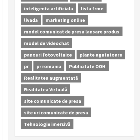
inteligenta artificiala
lista frme
livada
marketing online
model comunicat de presa lansare produs
model de videochat
panouri fotovoltaice
plante agatatoare
pr
pr romania
Publicitate OOH
Realitatea augmentată
Realitatea Virtuală
site comunicate de presa
site uri comunicate de presa
Tehnologie imersivă