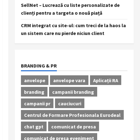
SellNet – Lucrează cu liste personalizate de
clienți pentru a targeta o nouă piață
CRM integrat cu site-ul: cum treci de la haos la
un sistem care nu pierde niciun client
BRANDING & PR
anvelope
anvelope vara
Aplicații RA
branding
campanii branding
campanii pr
cauciucuri
Centrul de Formare Profesionala Eurodeal
chat gpt
comunicat de presa
comunicat de presa eveniment