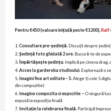
Pentru €450 (valoare inițială peste €1200),
Ralf
Consultare pre-ședință.
Discuții despre ședința
Ședință foto ghidată 2 ore.
Bucură-te de experi
Împărtășește ședința.
Implică pe cineva drag, d
Acces la garderoba studioului.
Explorează o sel
Imagini fine art editate – 5.
Alege-ți cele 5 digi
din compozitie)
Imagine compozita si expozitie –
O singură luc
expusă la expoziția finală
Invitație la celebrarea finală.
Participă împreun