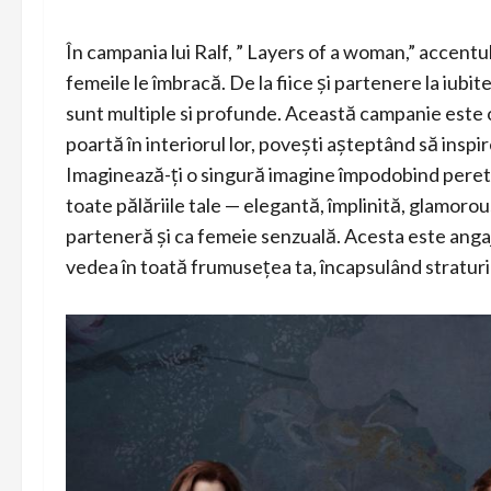
În campania lui Ralf, ” Layers of a woman,” accent
femeile le îmbracă. De la fiice și partenere la iubit
sunt multiple si profunde. Această campanie este o
poartă în interiorul lor, povești așteptând să inspi
Imaginează-ți o singură imagine împodobind perete
toate pălăriile tale — elegantă, împlinită, glamorous
parteneră și ca femeie senzuală. Acesta este angaj
vedea în toată frumusețea ta, încapsulând straturil