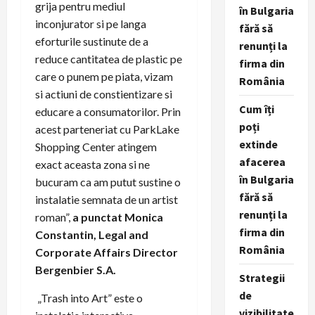
grija pentru mediul
în Bulgaria
inconjurator si pe langa
fără să
eforturile sustinute de a
renunți la
reduce cantitatea de plastic pe
firma din
care o punem pe piata, vizam
România
si actiuni de constientizare si
Cum îți
educare a consumatorilor. Prin
poți
acest parteneriat cu ParkLake
extinde
Shopping Center atingem
afacerea
exact aceasta zona si ne
în Bulgaria
bucuram ca am putut sustine o
fără să
instalatie semnata de un artist
renunți la
roman”,
a punctat Monica
firma din
Constantin, Legal and
România
Corporate Affairs Director
Bergenbier S.A.
Strategii
de
„Trash into Art” este o
vizibilitate