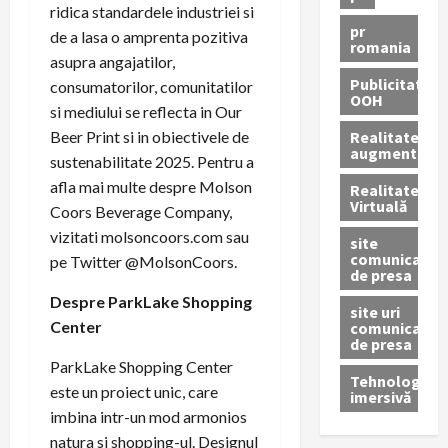
ridica standardele industriei si
pr
de a lasa o amprenta pozitiva
romania
asupra angajatilor,
Publicitate
consumatorilor, comunitatilor
OOH
si mediului se reflecta in Our
Realitatea
Beer Print si in obiectivele de
augmentată
sustenabilitate 2025. Pentru a
afla mai multe despre Molson
Realitatea
Virtuală
Coors Beverage Company,
vizitati molsoncoors.com sau
site
comunicate
pe Twitter @MolsonCoors.
de presa
Despre ParkLake Shopping
site uri
Center
comunicate
de presa
ParkLake Shopping Center
Tehnologie
este un proiect unic, care
imersivă
imbina intr-un mod armonios
natura si shopping-ul. Designul