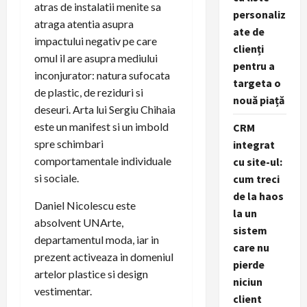
atras de instalatii menite sa
personaliz
atraga atentia asupra
ate de
impactului negativ pe care
clienți
omul il are asupra mediului
pentru a
inconjurator: natura sufocata
targeta o
de plastic, de reziduri si
nouă piață
deseuri. Arta lui Sergiu Chihaia
este un manifest si un imbold
CRM
spre schimbari
integrat
comportamentale individuale
cu site-ul:
si sociale.
cum treci
de la haos
Daniel Nicolescu este
la un
absolvent UNArte,
sistem
departamentul moda, iar in
care nu
prezent activeaza in domeniul
pierde
artelor plastice si design
niciun
vestimentar.
client