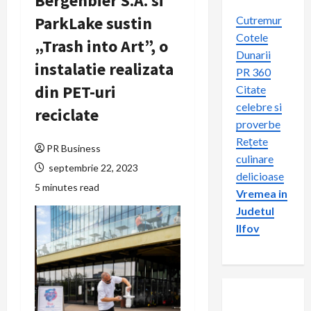
Bergenbier S.A. si
ParkLake sustin
Cutremur
Cotele
„Trash into Art”, o
Dunarii
instalatie realizata
PR 360
din PET-uri
Citate
celebre si
reciclate
proverbe
Rețete
PR Business
culinare
septembrie 22, 2023
delicioase
5 minutes read
Vremea in
Judetul
Ilfov