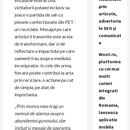
instalatie interactiva,
prin
vizitatorii putand inclusiv sa
articole,
joace o partida de sah cu
advertoria
piesele confectionate din PET-
le SEO și
uri reciclate. Mesajul pe care
comunicat
artistul il transmite este acela
e
de transformare, dar si de
reflectare a impactului pe care
Woot.ro,
oamenii il au asupra mediului
platforma
inconjurator. In cele din urma,
cu cei mai
fiecare poate contribui la arta
multi
prin reciclare, o actiune pe cat
curieri
de simpla, pe atat de
integrati
importanta.
din
Romania,
„Prin munca mea trag un
lanseaza
semnal de alarma asupra
aplicatie
abundentei gunoiului, dar
mobila
includ si mesaje de speranta,