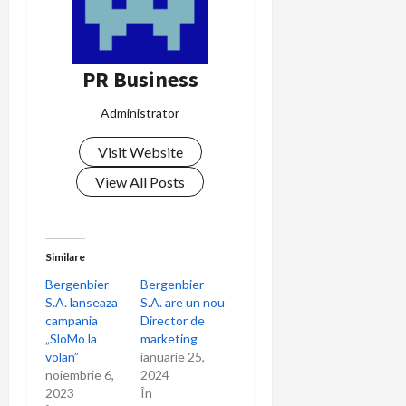
g
a
r
PR Business
e
Administrator
î
Visit Website
n
View All Posts
a
r
Similare
Bergenbier
Bergenbier
t
S.A. lanseaza
S.A. are un nou
campania
Director de
i
„SloMo la
marketing
volan”
ianuarie 25,
c
noiembrie 6,
2024
2023
În