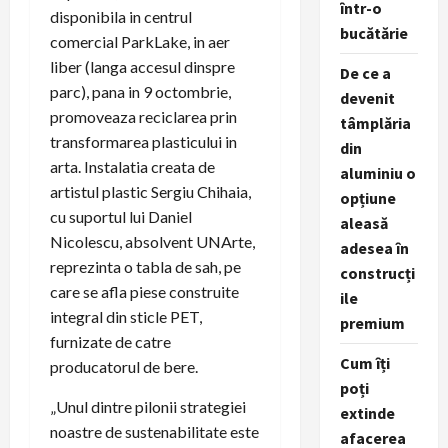
într-o
disponibila in centrul
bucătărie
comercial ParkLake, in aer
liber (langa accesul dinspre
De ce a
parc), pana in 9 octombrie,
devenit
promoveaza reciclarea prin
tâmplăria
transformarea plasticului in
din
arta. Instalatia creata de
aluminiu o
artistul plastic Sergiu Chihaia,
opțiune
cu suportul lui Daniel
aleasă
Nicolescu, absolvent UNArte,
adesea în
reprezinta o tabla de sah, pe
construcți
care se afla piese construite
ile
integral din sticle PET,
premium
furnizate de catre
Cum îți
producatorul de bere.
poți
„Unul dintre pilonii strategiei
extinde
noastre de sustenabilitate este
afacerea