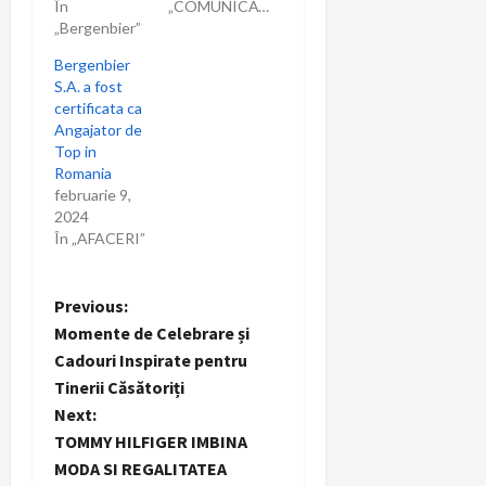
o
În
„COMUNICAT”
„Bergenbier”
l
Bergenbier
S.A. a fost
e
certificata ca
Angajator de
Top in
Romania
februarie 9,
2024
În „AFACERI”
P
Previous:
Momente de Celebrare și
o
Cadouri Inspirate pentru
Tinerii Căsătoriți
s
Next:
t
TOMMY HILFIGER IMBINA
MODA SI REGALITATEA