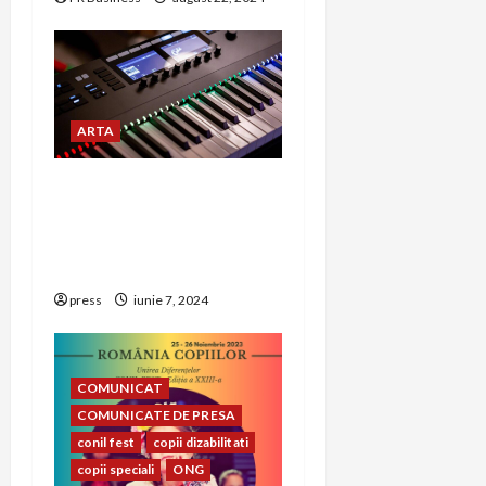
ARTA
5 motive pentru care
orga electronică este
alegerea perfectă pentru
orice muzician
press
iunie 7, 2024
COMUNICAT
COMUNICATE DE PRESA
conil fest
copii dizabilitati
copii speciali
ONG