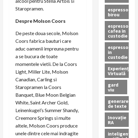
alcool pentru Stella Artois si
Staropramen.
espressor
birou
Despre Molson Coors
espressor
cafea in
De peste doua secole, Molson
custodie
Coors fabrica bauturi care
espressor
aduc oamenii impreuna pentru
in
a se bucura de toate
custodie
momentele vietii. De la Coors
Experiență
Light, Miller Lite, Molson
Virtuală
Canadian, Carling si
gard
Staropramen la Coors
viu
Banquet, Blue Moon Belgian
generare
White, Saint Archer Gold,
de texte
Leinenkugel’s Summer Shandy,
Inovație
Creemore Springs si multe
RA
altele, Molson Coors produce
unele dintre cele mai indragite
inteligenta