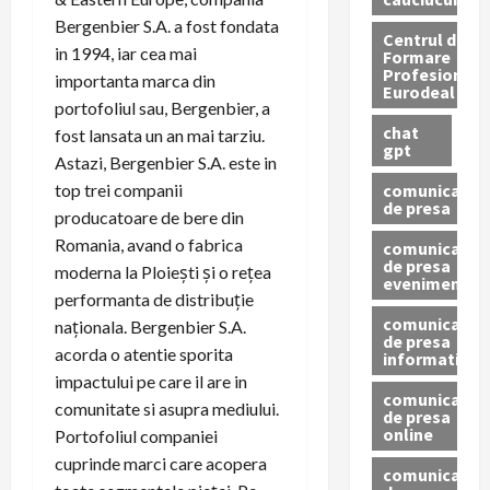
Bergenbier S.A. a fost fondata
Centrul de
in 1994, iar cea mai
Formare
Profesionala
importanta marca din
Eurodeal
portofoliul sau, Bergenbier, a
chat
fost lansata un an mai tarziu.
gpt
Astazi, Bergenbier S.A. este in
comunicat
top trei companii
de presa
producatoare de bere din
Romania, avand o fabrica
comunicat
de presa
moderna la Ploieşti şi o reţea
eveniment
performanta de distribuţie
comunicat
naţionala. Bergenbier S.A.
de presa
acorda o atentie sporita
informativ
impactului pe care il are in
comunicat
comunitate si asupra mediului.
de presa
online
Portofoliul companiei
cuprinde marci care acopera
comunicate