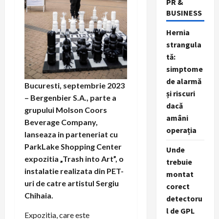
PR &
BUSINESS
Hernia
strangula
tă:
simptome
de alarmă
Bucuresti, septembrie 2023
și riscuri
– Bergenbier S.A., parte a
dacă
grupului Molson Coors
amâni
Beverage Company,
operația
lanseaza in parteneriat cu
ParkLake Shopping Center
Unde
expozitia „Trash into Art”, o
trebuie
instalatie realizata din PET-
montat
uri de catre artistul Sergiu
corect
Chihaia.
detectoru
l de GPL
Expozitia, care este