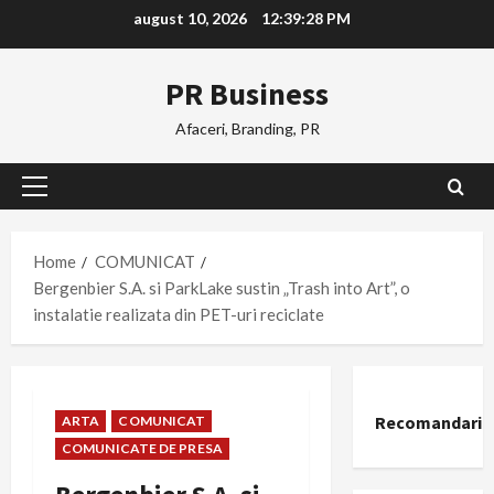
Skip
august 10, 2026
12:39:29 PM
to
content
PR Business
Afaceri, Branding, PR
Primary
Menu
Home
COMUNICAT
Bergenbier S.A. si ParkLake sustin „Trash into Art”, o
instalatie realizata din PET-uri reciclate
Recomandari
ARTA
COMUNICAT
COMUNICATE DE PRESA