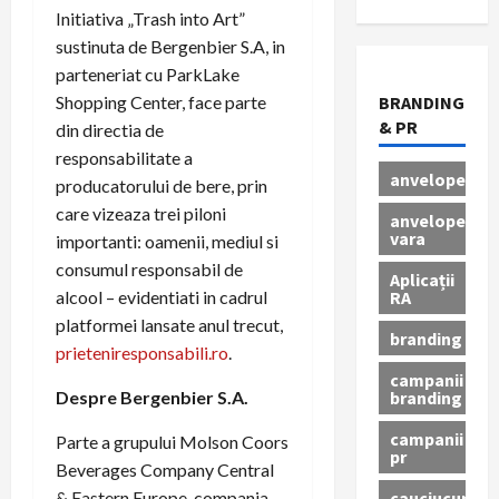
Initiativa „Trash into Art”
sustinuta de Bergenbier S.A, in
parteneriat cu ParkLake
BRANDING
Shopping Center, face parte
& PR
din directia de
responsabilitate a
anvelope
producatorului de bere, prin
care vizeaza trei piloni
anvelope
vara
importanti: oamenii, mediul si
consumul responsabil de
Aplicații
RA
alcool – evidentiati in cadrul
platformei lansate anul trecut,
branding
prieteniresponsabili.ro
.
campanii
branding
Despre Bergenbier S.A.
campanii
Parte a grupului Molson Coors
pr
Beverages Company Central
cauciucuri
& Eastern Europe, compania