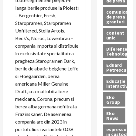
toate segmentele pieţei. Pe
de presa
langa berile produse la Ploiesti
comunicate
– Bergenbier, Fresh,
de presa
granturi
Staropramen, Staropramen
Unfiltered, Stella Artois,
content
unic
Beck’s, Noroc, Löwenbräu –
compania importa si distribuie
Diferențe
in exclusivitate specialitatea
Tehnologice
pragheza Staropramen Dark,
Eduard
berile de abatie belgiene Leffe
Petrescu
si Hoegaarden, berea
Educație
americana Miller Genuine
interactivă
Draft, cea mai iubita bere
Eko
mexicana, Corona, precum si
Group
berea alba germana nefiltrata
Eko
Frazinskaner. De asemenea,
News
compania are din 2023 in
espressoare
portofoliu si variantele 0.0%
in custodie