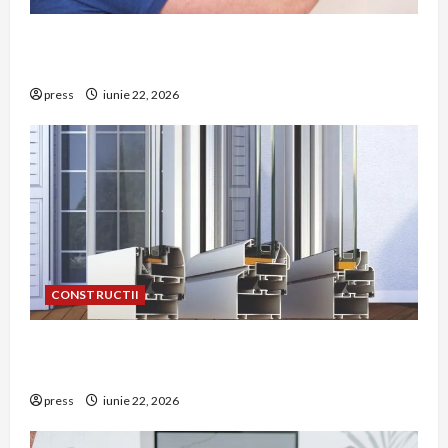
Unde trebuie montat corect detectorul de GPL
într-o bucătărie
press
iunie 22, 2026
CONSTRUCTII
De ce a devenit tâmplăria din aluminiu o
opțiune aleasă adesea în construcțiile premium
press
iunie 22, 2026