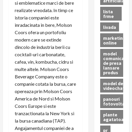
artificiala
si emblematice marci de bere
realizate vreodata. In timp ce
lista
frme
istoria companiei este
inradacinata in bere, Molson
livada
Coors ofera un portofoliu
marketing
modern care se extinde
online
dincolo de industria berii cu
model
cocktail-uri carbonatate,
comunicat
cafea, vin, kombucha, cidru si
de presa
lansare
multe altele. Molson Coors
produs
Beverage Company este o
model de
companie cotata la bursa, care
videochat
opereaza prin Molson Coors
America de Nord si Molson
panouri
fotovoltaice
Coors Europe si este
tranzactionata la New York si
plante
agatatoare
la bursa canadiana (TAP).
Angajamentul companiei de a
pr