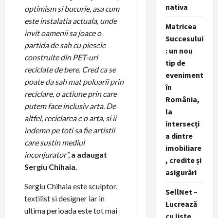
nativa
optimism si bucurie, asa cum
este instalatia actuala, unde
Matricea
invit oamenii sa joace o
Succesului
partida de sah cu piesele
: un nou
construite din PET-uri
tip de
reciclate de bere. Cred ca se
eveniment
poate da sah mat poluarii prin
în
reciclare, o actiune prin care
România,
putem face inclusiv arta. De
la
altfel, reciclarea e o arta, si ii
intersecți
indemn pe toti sa fie artistii
a dintre
care sustin mediul
imobiliare
inconjurator”,
a adaugat
, credite și
Sergiu Chihaia.
asigurări
Sergiu Chihaia este sculptor,
SellNet –
textilist si designer iar in
Lucrează
ultima perioada este tot mai
cu liste