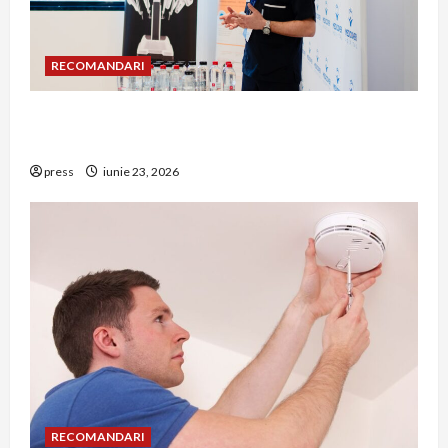
RECOMANDARI
Hernia strangulată: simptome de alarmă și
riscuri dacă amâni operația
press
iunie 23, 2026
RECOMANDARI