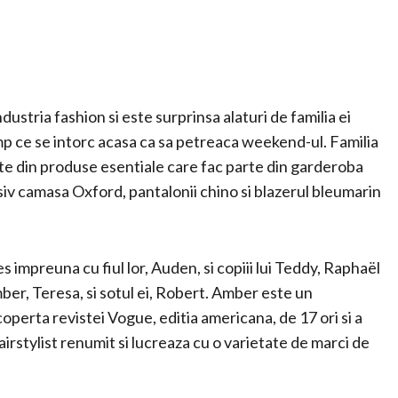
stria fashion si este surprinsa alaturi de familia ei
 ce se intorc acasa ca sa petreaca weekend-ul. Familia
zate din produse esentiale care fac parte din garderoba
siv camasa Oxford, pantalonii chino si blazerul bleumarin
 impreuna cu fiul lor, Auden, si copiii lui Teddy, Raphaël
Amber, Teresa, si sotul ei, Robert. Amber este un
operta revistei Vogue, editia americana, de 17 ori si a
irstylist renumit si lucreaza cu o varietate de marci de