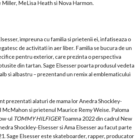
e Miller, MeLisa Heath si Nova Harmon.
esser, impreuna cu familia si prietenii ei, infatiseaza o
regatesc de activitati in aer liber. Familia se bucura de un
ifice pentru exterior, care prezinta o perspectiva
ptusite din tartan. Sage Elsesser poarta produsul vedeta
alb si albastru – prezentand un remix al emblematicului
t prezentati alaturi de mama lor Anedra Shockley-
hel McMahon si prietenul Maurice Remy Weise. Paloma
how-ul
TOMMY HILFIGER
Toamna 2022 din cadrul New
nedra Shockley-Elsesser si Ama Elsesser au facut parte
021. Sage Elsesser este skateboarder, rapper, producator