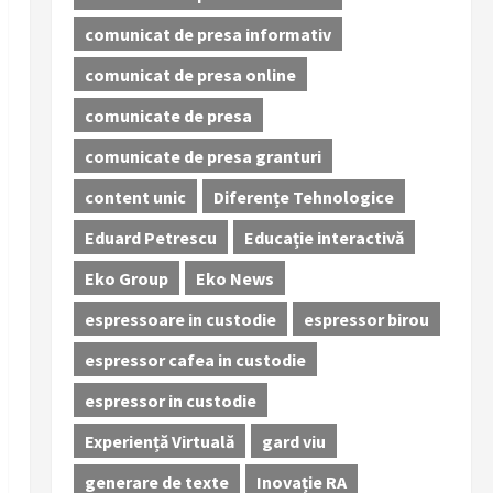
comunicat de presa informativ
comunicat de presa online
comunicate de presa
comunicate de presa granturi
content unic
Diferențe Tehnologice
Eduard Petrescu
Educație interactivă
Eko Group
Eko News
espressoare in custodie
espressor birou
espressor cafea in custodie
espressor in custodie
Experiență Virtuală
gard viu
generare de texte
Inovație RA