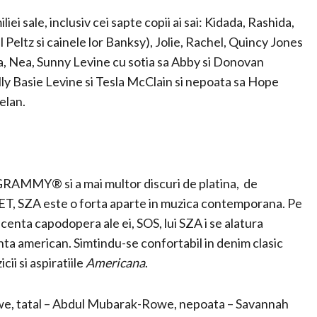
ei sale, inclusiv cei sapte copii ai sai: Kidada, Rashida,
Peltz si cainele lor Banksy), Jolie, Rachel, Quincy Jones
sica, Nea, Sunny Levine cu sotia sa Abby si Donovan
illy Basie Levine si Tesla McClain si nepoata sa Hope
elan.
GRAMMY® si a mai multor discuri de platina, de
T, SZA este o forta aparte in muzica contemporana. Pe
enta capodopera ale ei, SOS, lui SZA i se alatura
lenta american. Simtindu-se confortabil in denim clasic
cii si aspiratiile
Americana
.
Rowe, tatal – Abdul Mubarak-Rowe, nepoata – Savannah