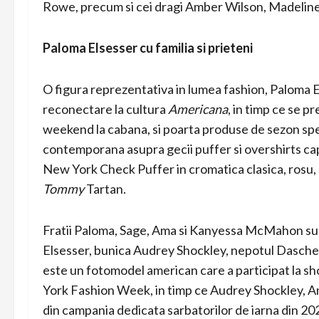
Rowe, precum si cei dragi Amber Wilson, Madelin
Paloma Elsesser cu familia si prieteni
O figura reprezentativa in lumea fashion, Paloma Els
reconectare la cultura
Americana
, in timp ce se p
weekend la cabana, si poarta produse de sezon spec
contemporana asupra gecii puffer si overshirts ca
New York Check Puffer in cromatica clasica, rosu, 
Tommy
Tartan.
Fratii Paloma, Sage, Ama si Kanyessa McMahon sun
Elsesser, bunica Audrey Shockley, nepotul Dasc
este un fotomodel american care a participat la s
York Fashion Week, in timp ce Audrey Shockley, A
din campania dedicata sarbatorilor de iarna din 2