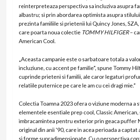
reinterpreteaza perspectiva sa incluziva asupra fam
albastru; si prin abordarea optimista asupra stilul
prezinta familiile si prietenii lui Quincy Jones, SZ
care poarta noua colectie
TOMMY HILFIGER
– ca
American Cool.
„Aceasta campanie este o sarbatoare totala a valor
incluziune, cu accent pe familie”, spune Tommy Hilfi
cuprinde prieteni si familii, ale caror legaturi prof
relatiile puternice pe care le am cu cei dragi mie.”
Colectia Toamna 2023 ofera o viziune moderna a stilul
elementele esentiale prep cool, Classic American,
imbracamintea pentru exterior prin geaca puffer 
original din anii ’90, care in acea perioada a captat
si forme supradimensionate. Cu o perspectiva conte