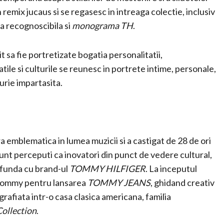
remix jucaus si se regasesc in intreaga colectie, inclusiv
nga recognoscibila si
monograma TH
.
it sa fie portretizate bogatia personalitatii,
tatile si culturile se reunesc in portrete intime, personale,
urie impartasita.
 emblematica in lumea muzicii si a castigat de 28 de ori
nt perceputi ca inovatori din punct de vedere cultural,
rofunda cu brand-ul
TOMMY HILFIGER
. La inceputul
u Tommy pentru lansarea
TOMMY JEANS
, ghidand creativ
grafiata intr-o casa clasica americana, familia
ollection
.