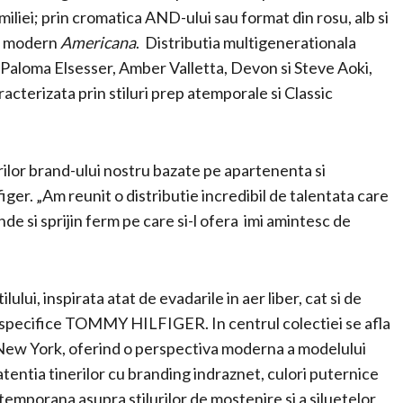
iliei; prin cromatica AND-ului sau format din rosu, alb si
ui modern
Americana
. Distributia multigenerationala
A, Paloma Elsesser, Amber Valletta, Devon si Steve Aoki,
racterizata prin stiluri prep atemporale si Classic
ilor brand-ului nostru bazate pe apartenenta si
ger. „Am reunit o distributie incredibil de talentata care
unde si sprijin ferm pe care si-l ofera imi amintesc de
ui, inspirata atat de evadarile in aer liber, cat si de
 specifice TOMMY HILFIGER. In centrul colectiei se afla
New York, oferind o perspectiva moderna a modelului
 atentia tinerilor cu branding indraznet, culori puternice
mporana asupra stilurilor de mostenire si a siluetelor