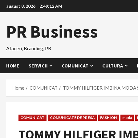
Skip
august 8, 2026
2:49:13 AM
to
content
PR Business
Afaceri, Branding, PR
HOME
SERVICII
COMUNICAT
CULTURA
Home
COMUNICAT
TOMMY HILFIGER IMBINA MODA S
COMUNICAT
COMUNICATE DE PRESA
FASHION
moda
TOMMY HILFIGER IMB