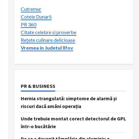
Cutremur
Cotele Dunarii
PR 360
Citate celebre si proverbe
Rețete culinare delicioase
Vremea in Judetul Ilfov
PR & BUSINESS
Hernia strangulată: simptome de alarmă și
riscuri dacă amâni operația
Unde trebuie montat corect detectorul de GPL
într-o bucătărie
De ce a devenit tâmplăria din aluminiu o