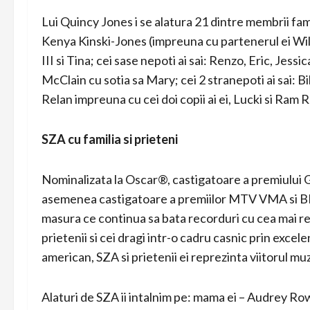
Lui Quincy Jones i se alatura 21 dintre membrii famili
Kenya Kinski-Jones (impreuna cu partenerul ei Will 
III si Tina; cei sase nepoti ai sai: Renzo, Eric, Jes
McClain cu sotia sa Mary; cei 2 stranepoti ai sai: B
Relan impreuna cu cei doi copii ai ei, Lucki si Ram R
SZA cu familia si prieteni
Nominalizata la Oscar®, castigatoare a premiului 
asemenea castigatoare a premiilor MTV VMA si BE
masura ce continua sa bata recorduri cu cea mai rec
prietenii si cei dragi intr-o cadru casnic prin exce
american, SZA si prietenii ei reprezinta viitorul muzi
Alaturi de SZA ii intalnim pe: mama ei – Audrey 