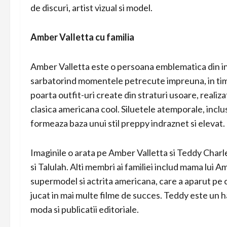
de discuri, artist vizual si model.
Amber Valletta cu familia
Amber Valletta este o persoana emblematica din indu
sarbatorind momentele petrecute impreuna, in timp
poarta outfit-uri create din straturi usoare, reali
clasica americana cool. Siluetele atemporale, inclu
formeaza baza unui stil preppy indraznet si elevat.
Imaginile o arata pe Amber Valletta si Teddy Charles
si Talulah. Alti membri ai familiei includ mama lui 
supermodel si actrita americana, care a aparut pe c
jucat in mai multe filme de succes. Teddy este un ha
moda si publicatii editoriale.