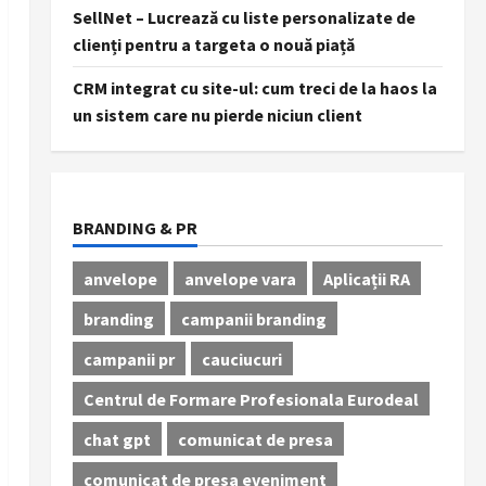
SellNet – Lucrează cu liste personalizate de
clienți pentru a targeta o nouă piață
CRM integrat cu site-ul: cum treci de la haos la
un sistem care nu pierde niciun client
BRANDING & PR
anvelope
anvelope vara
Aplicații RA
branding
campanii branding
campanii pr
cauciucuri
Centrul de Formare Profesionala Eurodeal
chat gpt
comunicat de presa
comunicat de presa eveniment