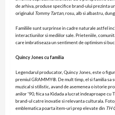
de arhiva, produse specifice brand-ului prezinta un 
originalul
Tommy Tartan
, rosu, alb si albastru, du
Familiile sunt surprinse in cadre naturale astfel inc
interactiunilor si mediilor sale. Prieteniile, comuni
care imbratiseaza un sentiment de optimism si buc
Quincy Jones cu familia
Legendarul producator, Quincy Jones, este o figura
premiul GRAMMY®. De mult timp, el si familia sa su
muzical si stilistic, avand de asemenea o istorie p
anilor ’90, fiica sa Kidada a lucrat indeaproape c
brand-ul catre inovatie si relevanta culturala. Foto
emblematica poarta item-uri prep elevate din
TH C