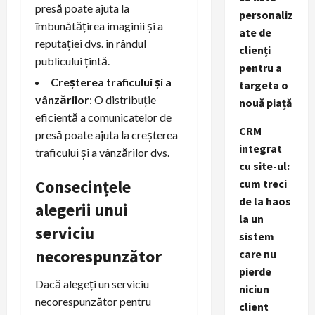
presă poate ajuta la
personaliz
îmbunătățirea imaginii și a
ate de
reputației dvs. în rândul
clienți
publicului țintă.
pentru a
Creșterea traficului și a
targeta o
vânzărilor
: O distribuție
nouă piață
eficientă a comunicatelor de
CRM
presă poate ajuta la creșterea
integrat
traficului și a vânzărilor dvs.
cu site-ul:
Consecințele
cum treci
de la haos
alegerii unui
la un
serviciu
sistem
necorespunzător
care nu
pierde
Dacă alegeți un serviciu
niciun
necorespunzător pentru
client