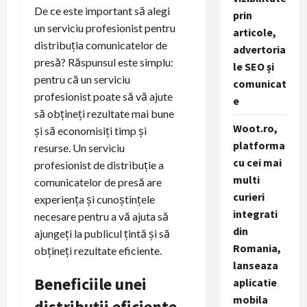
De ce este important să alegi
prin
un serviciu profesionist pentru
articole,
distribuția comunicatelor de
advertoria
presă? Răspunsul este simplu:
le SEO și
pentru că un serviciu
comunicat
profesionist poate să vă ajute
e
să obțineți rezultate mai bune
Woot.ro,
și să economisiți timp și
platforma
resurse. Un serviciu
cu cei mai
profesionist de distribuție a
multi
comunicatelor de presă are
curieri
experiența și cunoștințele
integrati
necesare pentru a vă ajuta să
din
ajungeți la publicul țintă și să
Romania,
obțineți rezultate eficiente.
lanseaza
Beneficiile unei
aplicatie
mobila
distribuții eficiente