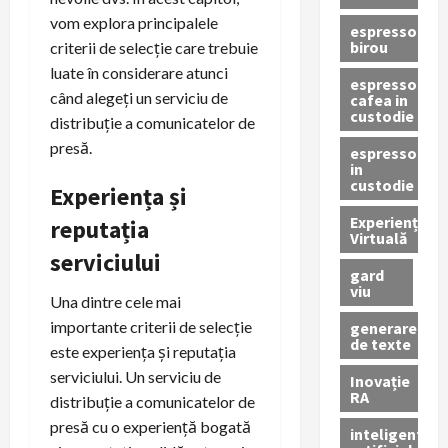
vom explora principalele
espressor
birou
criterii de selecție care trebuie
luate în considerare atunci
espressor
când alegeți un serviciu de
cafea in
custodie
distribuție a comunicatelor de
presă.
espressor
in
custodie
Experiența și
Experiență
reputația
Virtuală
serviciului
gard
viu
Una dintre cele mai
importante criterii de selecție
generare
de texte
este experiența și reputația
serviciului. Un serviciu de
Inovație
RA
distribuție a comunicatelor de
presă cu o experiență bogată
inteligenta