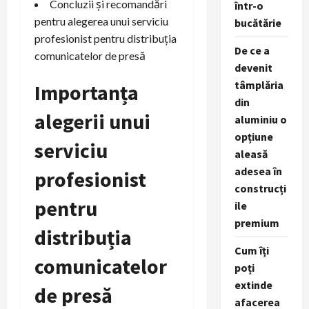
Concluzii și recomandări
într-o
pentru alegerea unui serviciu
bucătărie
profesionist pentru distribuția
De ce a
comunicatelor de presă
devenit
tâmplăria
Importanța
din
alegerii unui
aluminiu o
opțiune
serviciu
aleasă
adesea în
profesionist
construcți
pentru
ile
premium
distribuția
Cum îți
comunicatelor
poți
extinde
de presă
afacerea