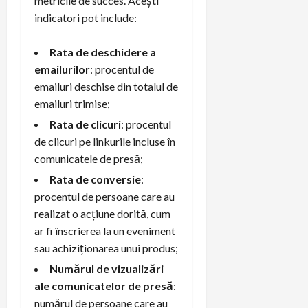
metricile de succes. Acești
indicatori pot include:
Rata de deschidere a
emailurilor
: procentul de
emailuri deschise din totalul de
emailuri trimise;
Rata de clicuri
: procentul
de clicuri pe linkurile incluse în
comunicatele de presă;
Rata de conversie
:
procentul de persoane care au
realizat o acțiune dorită, cum
ar fi înscrierea la un eveniment
sau achiziționarea unui produs;
Numărul de vizualizări
ale comunicatelor de presă
:
numărul de persoane care au