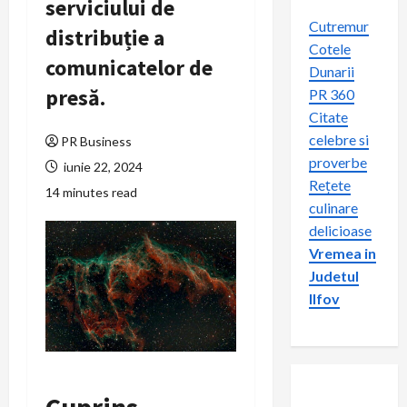
serviciului de
Cutremur
distribuție a
Cotele
comunicatelor de
Dunarii
presă.
PR 360
Citate
celebre si
PR Business
proverbe
iunie 22, 2024
Rețete
14 minutes read
culinare
delicioase
Vremea in
Judetul
Ilfov
Cuprins