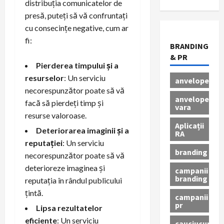
distribuția comunicatelor de
presă, puteți să vă confruntați
cu consecințe negative, cum ar
fi:
BRANDING
& PR
Pierderea timpului și a
resurselor
: Un serviciu
anvelope
necorespunzător poate să vă
anvelope
facă să pierdeți timp și
vara
resurse valoroase.
Aplicații
Deteriorarea imaginii și a
RA
reputației
: Un serviciu
branding
necorespunzător poate să vă
deterioreze imaginea și
campanii
branding
reputația în rândul publicului
țintă.
campanii
pr
Lipsa rezultatelor
eficiente
: Un serviciu
cauciucuri