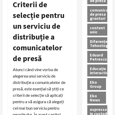
de presa
Criterii de
comunicate
selecție pentru
de presa
granturi
un serviciu de
content
unic
distribuție a
Diferențe
comunicatelor
Tehnologice
Eduard
de presă
Petrescu
Educație
Atunci când vine vorba de
interactivă
alegerea unui serviciu de
Eko
distribuție a comunicatelor de
Group
presă, este esențial să știți ce
criterii de selecție să aplicați
Eko
News
pentru a vă asigura că alegeți
cel mai bun serviciu pentru
espressoare
in custodie
nevoile dvs. În acest capitol,