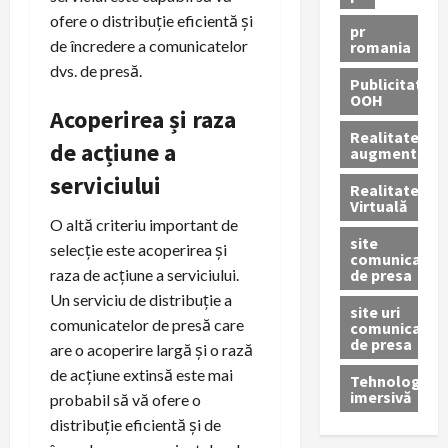
ofere o distribuție eficientă și
pr
de încredere a comunicatelor
romania
dvs. de presă.
Publicitate
OOH
Acoperirea și raza
Realitatea
de acțiune a
augmentată
serviciului
Realitatea
Virtuală
O altă criteriu important de
site
selecție este acoperirea și
comunicate
de presa
raza de acțiune a serviciului.
Un serviciu de distribuție a
site uri
comunicatelor de presă care
comunicate
de presa
are o acoperire largă și o rază
de acțiune extinsă este mai
Tehnologie
imersivă
probabil să vă ofere o
distribuție eficientă și de