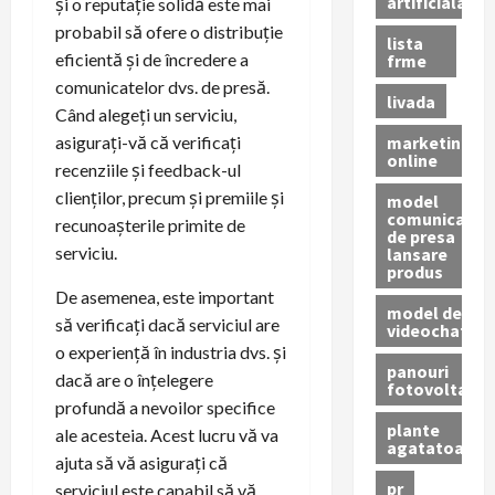
artificiala
și o reputație solidă este mai
probabil să ofere o distribuție
lista
eficientă și de încredere a
frme
comunicatelor dvs. de presă.
livada
Când alegeți un serviciu,
marketing
asigurați-vă că verificați
online
recenziile și feedback-ul
clienților, precum și premiile și
model
comunicat
recunoașterile primite de
de presa
serviciu.
lansare
produs
De asemenea, este important
model de
să verificați dacă serviciul are
videochat
o experiență în industria dvs. și
panouri
dacă are o înțelegere
fotovoltaice
profundă a nevoilor specifice
plante
ale acesteia. Acest lucru vă va
agatatoare
ajuta să vă asigurați că
pr
serviciul este capabil să vă