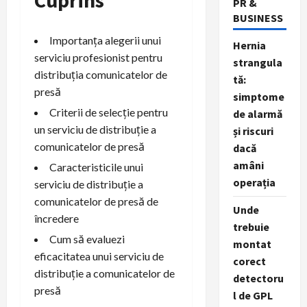
PR &
BUSINESS
Importanța alegerii unui
Hernia
serviciu profesionist pentru
strangula
distribuția comunicatelor de
tă:
presă
simptome
Criterii de selecție pentru
de alarmă
un serviciu de distribuție a
și riscuri
comunicatelor de presă
dacă
amâni
Caracteristicile unui
operația
serviciu de distribuție a
comunicatelor de presă de
Unde
încredere
trebuie
Cum să evaluezi
montat
eficacitatea unui serviciu de
corect
distribuție a comunicatelor de
detectoru
presă
l de GPL