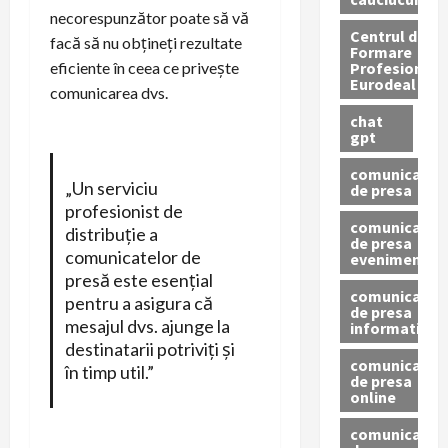
necorespunzător poate să vă
Centrul de
facă să nu obțineți rezultate
Formare
Profesionala
eficiente în ceea ce privește
Eurodeal
comunicarea dvs.
chat
gpt
comunicat
„Un serviciu
de presa
profesionist de
comunicat
distribuție a
de presa
comunicatelor de
eveniment
presă este esențial
comunicat
pentru a asigura că
de presa
mesajul dvs. ajunge la
informativ
destinatarii potriviți și
comunicat
în timp util.”
de presa
online
comunicate