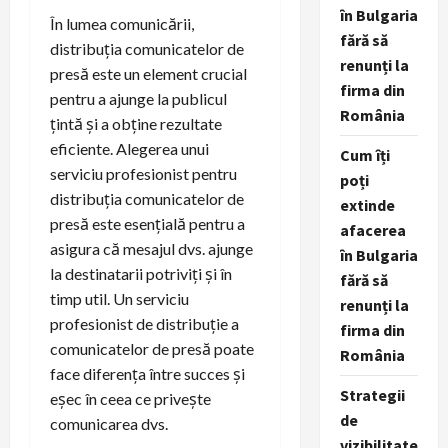
în Bulgaria
În lumea comunicării,
fără să
distribuția comunicatelor de
renunți la
presă este un element crucial
firma din
pentru a ajunge la publicul
România
țintă și a obține rezultate
eficiente. Alegerea unui
Cum îți
serviciu profesionist pentru
poți
distribuția comunicatelor de
extinde
presă este esențială pentru a
afacerea
asigura că mesajul dvs. ajunge
în Bulgaria
la destinatarii potriviți și în
fără să
timp util. Un serviciu
renunți la
profesionist de distribuție a
firma din
comunicatelor de presă poate
România
face diferența între succes și
Strategii
eșec în ceea ce privește
de
comunicarea dvs.
vizibilitate