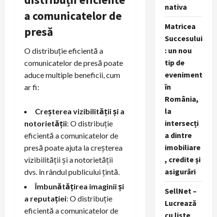
nativa
a comunicatelor de
Matricea
presă
Succesului
: un nou
O distribuție eficientă a
tip de
comunicatelor de presă poate
eveniment
aduce multiple beneficii, cum
în
ar fi:
România,
la
Creșterea vizibilității și a
intersecți
notorietății
: O distribuție
a dintre
eficientă a comunicatelor de
imobiliare
presă poate ajuta la creșterea
, credite și
vizibilității și a notorietății
asigurări
dvs. în rândul publicului țintă.
Îmbunătățirea imaginii și
SellNet –
a reputației
: O distribuție
Lucrează
eficientă a comunicatelor de
cu liste