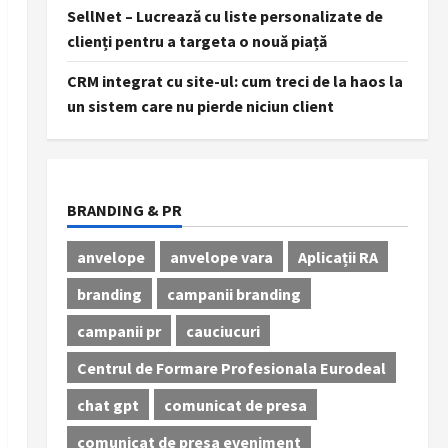
SellNet – Lucrează cu liste personalizate de
clienți pentru a targeta o nouă piață
CRM integrat cu site-ul: cum treci de la haos la
un sistem care nu pierde niciun client
BRANDING & PR
anvelope
anvelope vara
Aplicații RA
branding
campanii branding
campanii pr
cauciucuri
Centrul de Formare Profesionala Eurodeal
chat gpt
comunicat de presa
comunicat de presa eveniment