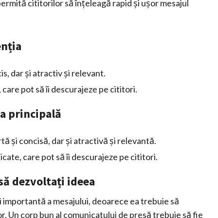
permită cititorilor să înțeleagă rapid și ușor mesajul
enția
is, dar și atractiv și relevant.
care pot să îi descurajeze pe cititori.
a principală
ă și concisă, dar și atractivă și relevantă.
ate, care pot să îi descurajeze pe cititori.
să dezvoltați ideea
 importantă a mesajului, deoarece ea trebuie să
lor. Un corp bun al comunicatului de presă trebuie să fie