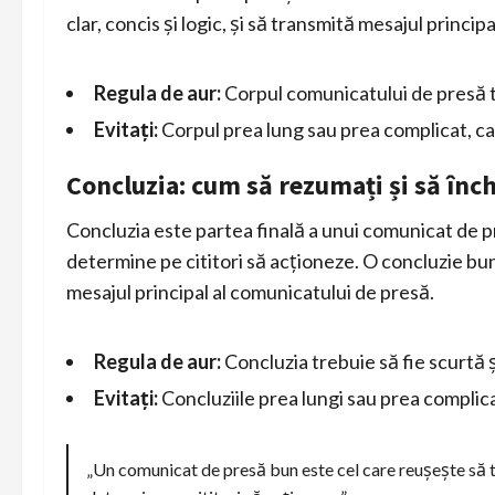
clar, concis și logic, și să transmită mesajul princi
Regula de aur:
Corpul comunicatului de presă tre
Evitați:
Corpul prea lung sau prea complicat, care
Concluzia: cum să rezumați și să înch
Concluzia este partea finală a unui comunicat de pr
determine pe cititori să acționeze. O concluzie bună
mesajul principal al comunicatului de presă.
Regula de aur:
Concluzia trebuie să fie scurtă ș
Evitați:
Concluziile prea lungi sau prea complicat
„Un comunicat de presă bun este cel care reușește să tra