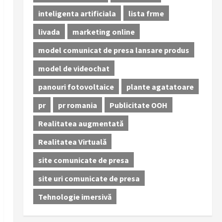
inteligenta artificiala
lista frme
livada
marketing online
model comunicat de presa lansare produs
model de videochat
panouri fotovoltaice
plante agatatoare
pr
pr romania
Publicitate OOH
Realitatea augmentată
Realitatea Virtuală
site comunicate de presa
site uri comunicate de presa
Tehnologie imersivă