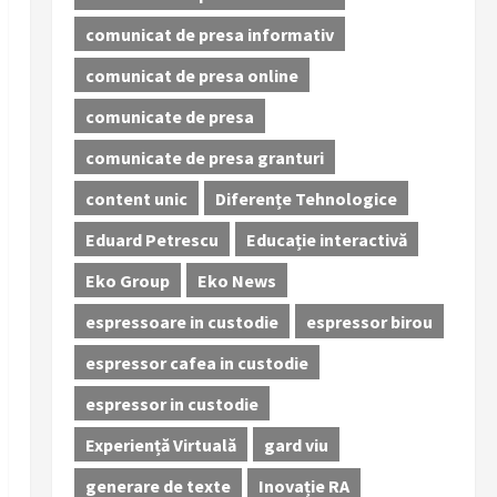
comunicat de presa informativ
comunicat de presa online
comunicate de presa
comunicate de presa granturi
content unic
Diferențe Tehnologice
Eduard Petrescu
Educație interactivă
Eko Group
Eko News
espressoare in custodie
espressor birou
espressor cafea in custodie
espressor in custodie
Experiență Virtuală
gard viu
generare de texte
Inovație RA