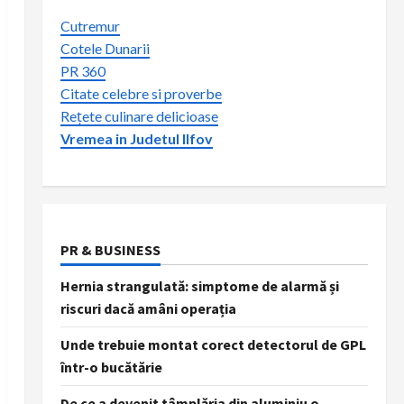
Cutremur
Cotele Dunarii
PR 360
Citate celebre si proverbe
Rețete culinare delicioase
Vremea in Judetul Ilfov
PR & BUSINESS
Hernia strangulată: simptome de alarmă și
riscuri dacă amâni operația
Unde trebuie montat corect detectorul de GPL
într-o bucătărie
De ce a devenit tâmplăria din aluminiu o