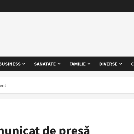
BUSINESS
SANATATE
FAMILIE
DIVERSE
C
ient
municat de presă