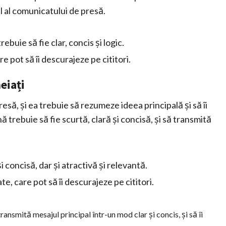
pal al comunicatului de presă.
buie să fie clar, concis și logic.
 pot să îi descurajeze pe cititori.
eiați
esă, și ea trebuie să rezumeze ideea principală și să îi
 trebuie să fie scurtă, clară și concisă, și să transmită
i concisă, dar și atractivă și relevantă.
e, care pot să îi descurajeze pe cititori.
nsmită mesajul principal într-un mod clar și concis, și să îi