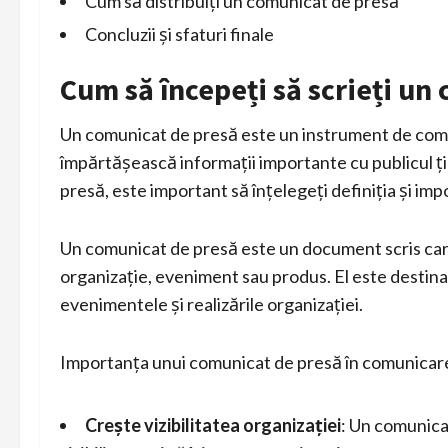
Cum să distribuiți un comunicat de presă
Concluzii și sfaturi finale
Cum să începeți să scrieți un
Un comunicat de presă este un instrument de comun
împărtășească informații importante cu publicul ți
presă, este important să înțelegeți definiția și imp
Un comunicat de presă este un document scris care
organizație, eveniment sau produs. El este destinat
evenimentele și realizările organizației.
Importanța unui comunicat de presă în comunicar
Crește vizibilitatea organizației
: Un comunica