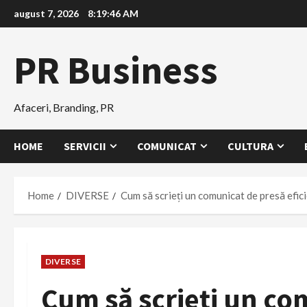
Skip
august 7, 2026
8:19:47 AM
to
content
PR Business
Afaceri, Branding, PR
HOME
SERVICII
COMUNICAT
CULTURA
Home
DIVERSE
Cum să scrieți un comunicat de presă efic
DIVERSE
Cum să scrieți un co