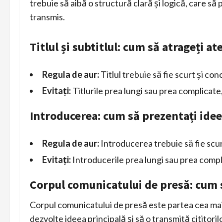
trebuie să aibă o structură clară și logică, care să 
transmis.
Titlul și subtitlul: cum să atrageți at
Regula de aur:
Titlul trebuie să fie scurt și conc
Evitați:
Titlurile prea lungi sau prea complicate, 
Introducerea: cum să prezentați idee
Regula de aur:
Introducerea trebuie să fie scurt
Evitați:
Introducerile prea lungi sau prea complic
Corpul comunicatului de presă: cum 
Corpul comunicatului de presă este partea cea mai
dezvolte ideea principală și să o transmită cititori