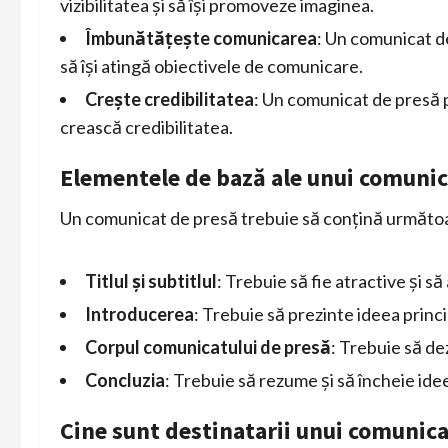
vizibilitatea și să își promoveze imaginea.
Îmbunătățește comunicarea
: Un comunicat de
să își atingă obiectivele de comunicare.
Crește credibilitatea
: Un comunicat de presă p
crească credibilitatea.
Elementele de bază ale unui comunic
Un comunicat de presă trebuie să conțină următo
Titlul și subtitlul
: Trebuie să fie atractive și să
Introducerea
: Trebuie să prezinte ideea princip
Corpul comunicatului de presă
: Trebuie să dez
Concluzia
: Trebuie să rezume și să încheie ide
Cine sunt destinatarii unui comunica