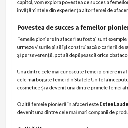
capitol, vom explora povestea de succes a femeilor
învățămintele din experiența altor femei de afacer
Povestea de succes a femeilor pionie
Femeile pioniere în afaceri au fost și sunt exemple 
urmeze visurile și să își construiască o carieră d
și perseverență, pot să depășească orice obstacol 
Una dintre cele mai cunoscute femei pioniere în a
cele mai bogate femei din Statele Unite la început
cosmetice și a devenit una dintre primele femei a
O altă femeie pionieră în afaceri este
Estee Laude
devenit una dintre cele mai mari companii de prod