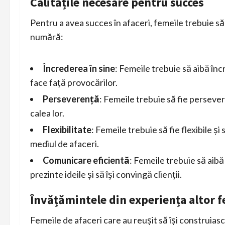
Calitățile necesare pentru succes
Pentru a avea succes în afaceri, femeile trebuie să a
numără:
Încrederea în sine
: Femeile trebuie să aibă încre
face față provocărilor.
Perseverență
: Femeile trebuie să fie persever
calea lor.
Flexibilitate
: Femeile trebuie să fie flexibile ș
mediul de afaceri.
Comunicare eficientă
: Femeile trebuie să aibă
prezinte ideile și să își convingă clienții.
Învățămintele din experiența altor f
Femeile de afaceri care au reușit să își construias