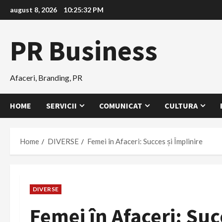
Skip
august 8, 2026
10:25:33 PM
to
content
PR Business
Afaceri, Branding, PR
HOME
SERVICII
COMUNICAT
CULTURA
Home
DIVERSE
Femei în Afaceri: Succes și Împlinire
DIVERSE
Femei în Afaceri: Suc