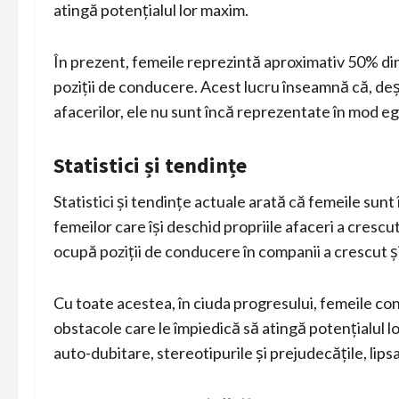
atingă potențialul lor maxim.
În prezent, femeile reprezintă aproximativ 50% di
poziții de conducere. Acest lucru înseamnă că, de
afacerilor, ele nu sunt încă reprezentate în mod eg
Statistici și tendințe
Statistici și tendințe actuale arată că femeile sunt 
femeilor care își deschid propriile afaceri a cres
ocupă poziții de conducere în companii a crescut și
Cu toate acestea, în ciuda progresului, femeile con
obstacole care le împiedică să atingă potențialul l
auto-dubitare, stereotipurile și prejudecățile, lips