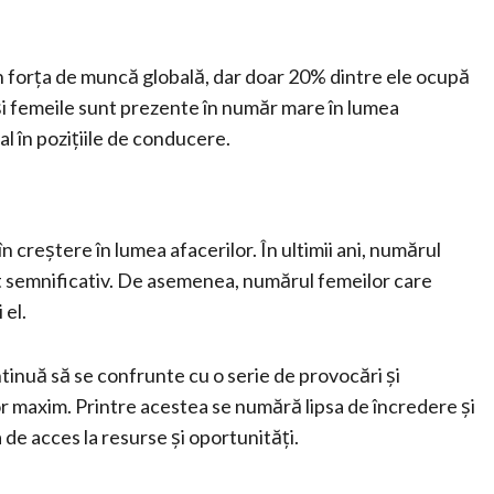
n forța de muncă globală, dar doar 20% dintre ele ocupă
și femeile sunt prezente în număr mare în lumea
al în pozițiile de conducere.
în creștere în lumea afacerilor. În ultimii ani, numărul
cut semnificativ. De asemenea, numărul femeilor care
 el.
tinuă să se confrunte cu o serie de provocări și
or maxim. Printre acestea se numără lipsa de încredere și
a de acces la resurse și oportunități.