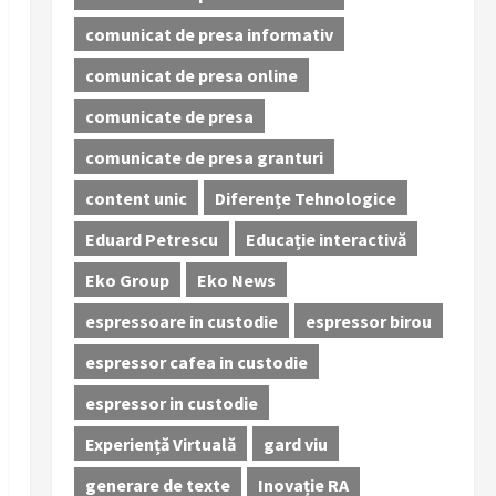
comunicat de presa informativ
comunicat de presa online
comunicate de presa
comunicate de presa granturi
content unic
Diferențe Tehnologice
Eduard Petrescu
Educație interactivă
Eko Group
Eko News
espressoare in custodie
espressor birou
espressor cafea in custodie
espressor in custodie
Experiență Virtuală
gard viu
generare de texte
Inovație RA