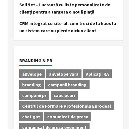
SellNet – Lucrează cu liste personalizate de
clienți pentru a targeta o nouă piață
CRM integrat cu site-ul: cum treci de la haos la
un sistem care nu pierde niciun client
BRANDING & PR
anvelope
anvelope vara
Aplicații RA
branding
campanii branding
campanii pr
cauciucuri
Centrul de Formare Profesionala Eurodeal
chat gpt
comunicat de presa
comunicat de presa eveniment