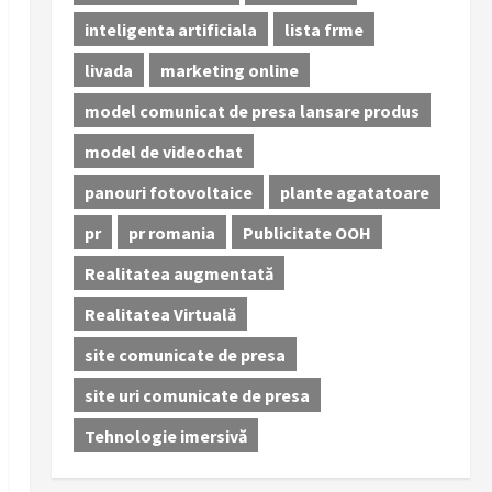
inteligenta artificiala
lista frme
livada
marketing online
model comunicat de presa lansare produs
model de videochat
panouri fotovoltaice
plante agatatoare
pr
pr romania
Publicitate OOH
Realitatea augmentată
Realitatea Virtuală
site comunicate de presa
site uri comunicate de presa
Tehnologie imersivă