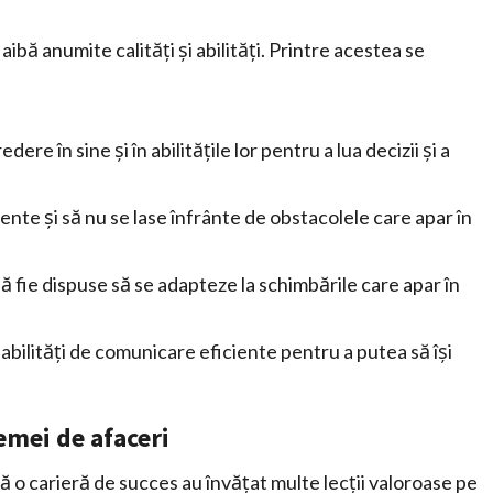
ibă anumite calități și abilități. Printre acestea se
dere în sine și în abilitățile lor pentru a lua decizii și a
ente și să nu se lase înfrânte de obstacolele care apar în
i să fie dispuse să se adapteze la schimbările care apar în
 abilități de comunicare eficiente pentru a putea să își
emei de afaceri
că o carieră de succes au învățat multe lecții valoroase pe