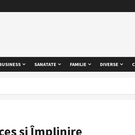
BUSINESS
SANATATE
FAMILIE
DIVERSE
C
ces și Împlinire