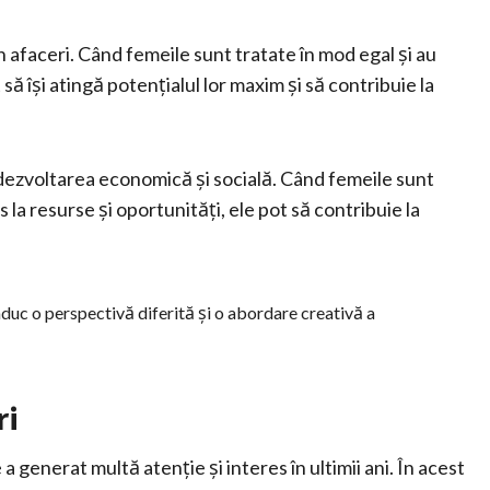
 afaceri. Când femeile sunt tratate în mod egal și au
 să își atingă potențialul lor maxim și să contribuie la
 dezvoltarea economică și socială. Când femeile sunt
s la resurse și oportunități, ele pot să contribuie la
 aduc o perspectivă diferită și o abordare creativă a
ri
a generat multă atenție și interes în ultimii ani. În acest