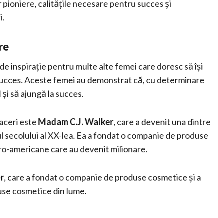
 pioniere, calitățile necesare pentru succes și
i.
re
de inspirație pentru multe alte femei care doresc să își
e succes. Aceste femei au demonstrat că, cu determinare
și să ajungă la succes.
faceri este
Madam C.J. Walker
, care a devenit una dintre
ul secolului al XX-lea. Ea a fondat o companie de produse
fro-americane care au devenit milionare.
r
, care a fondat o companie de produse cosmetice și a
use cosmetice din lume.