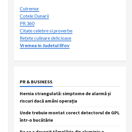
Cutremur
Cotele Dunarii
PR 360
Citate celebre si proverbe
Rețete culinare delicioase
Vremea in Judetul Ilfov
PR & BUSINESS
Hernia strangulată: simptome de alarmă și
riscuri dacă amâni operația
Unde trebuie montat corect detectorul de GPL
într-o bucătărie
De ce a devenit tâmplăria din aluminiu o