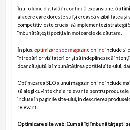
Într-o lume digitală în continuă expansiune,
optim
afacere care dorește să își crească vizibilitatea și
competitiv, este crucial să implementezi strategii SEO
îmbunătățești poziția în motoarele de căutare.
În plus,
optimizare seo magazine online
include și 
întrebărilor vizitatorilor și să îndeplinească inten
doar că ajută la îmbunătățirea poziției site-ului, da
Optimizarea SEO a unui magazin online include mai
să alegi cuvinte cheie relevante pentru produsele s
incluse în paginile site-ului, în descrierea produselo
relevant.
Optimizare site web: Cum să îți îmbunătățești 