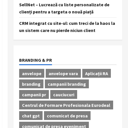
SellNet – Lucrează cu liste personalizate de
clienți pentru a targeta o nouă piață
CRM integrat cu site-ul: cum treci de la haos la
un sistem care nu pierde niciun client
BRANDING & PR
anvelope
anvelope vara
Aplicații RA
branding
campanii branding
campanii pr
cauciucuri
Centrul de Formare Profesionala Eurodeal
chat gpt
comunicat de presa
comunicat de presa eveniment