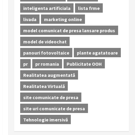
inteligenta artificiala
lista frme
livada
marketing online
model comunicat de presa lansare produs
model de videochat
panouri fotovoltaice
plante agatatoare
pr
pr romania
Publicitate OOH
Realitatea augmentată
Realitatea Virtuală
site comunicate de presa
site uri comunicate de presa
Tehnologie imersivă