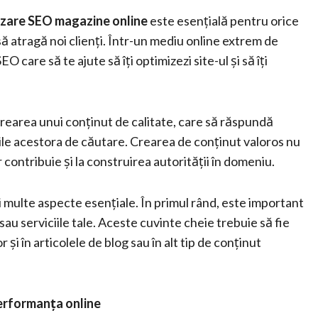
izare SEO magazine online
este esențială pentru orice
 să atragă noi clienți. Într-un mediu online extrem de
 care să te ajute să îți optimizezi site-ul și să îți
crearea unui conținut de calitate, care să răspundă
țiile acestora de căutare. Crearea de conținut valoros nu
r contribuie și la construirea autorității în domeniu.
 multe aspecte esențiale. În primul rând, este important
au serviciile tale. Aceste cuvinte cheie trebuie să fie
r și în articolele de blog sau în alt tip de conținut
performanța online