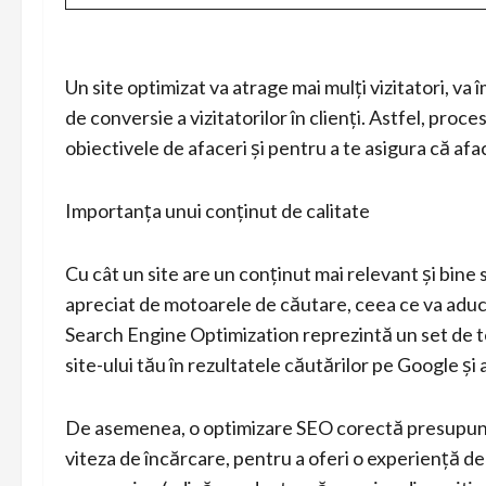
Un site optimizat va atrage mai mulți vizitatori, va 
de conversie a vizitatorilor în clienți. Astfel, pro
obiectivele de afaceri și pentru a te asigura că af
Importanța unui conținut de calitate
Cu cât un site are un conținut mai relevant și bine 
apreciat de motoarele de căutare, ceea ce va aduce 
Search Engine Optimization reprezintă un set de te
site-ului tău în rezultatele căutărilor pe Google și
De asemenea, o optimizare SEO corectă presupune 
viteza de încărcare, pentru a oferi o experiență de