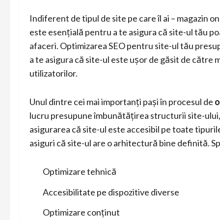
Indiferent de tipul de site pe care îl ai – magazin o
este esențială pentru a te asigura că site-ul tău poat
afaceri. Optimizarea SEO pentru site-ul tău presup
a te asigura că site-ul este ușor de găsit de către
utilizatorilor.
Unul dintre cei mai importanți pași în procesul de
o
lucru presupune îmbunătățirea structurii site-ului,
asigurarea că site-ul este accesibil pe toate tipur
asiguri că site-ul are o arhitectură bine definită. S
Optimizare tehnică
Accesibilitate pe dispozitive diverse
Optimizare conținut