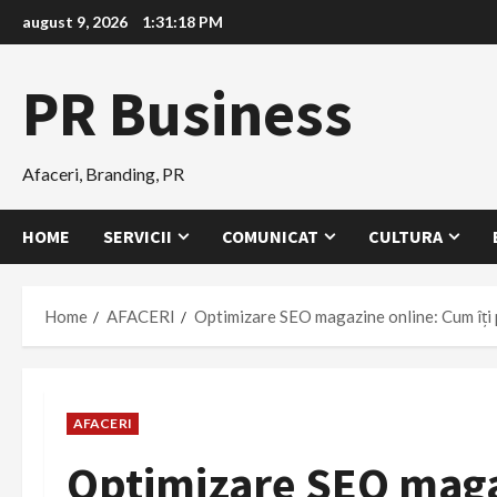
Skip
august 9, 2026
1:31:19 PM
to
content
PR Business
Afaceri, Branding, PR
HOME
SERVICII
COMUNICAT
CULTURA
Home
AFACERI
Optimizare SEO magazine online: Cum îți p
AFACERI
Optimizare SEO maga