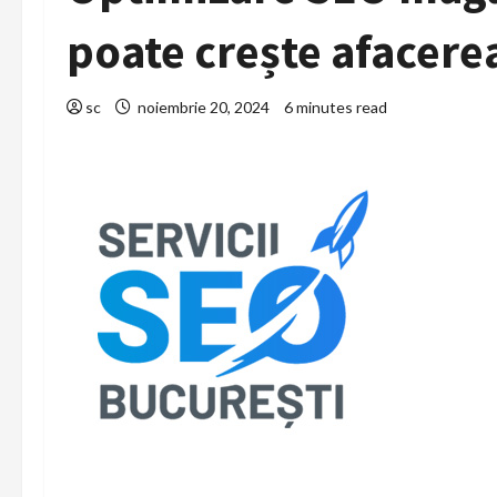
poate crește afacerea
sc
noiembrie 20, 2024
6 minutes read