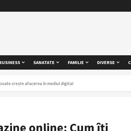
BUSINESS
SANATATE
FAMILIE
DIVERSE
C
oate crește afacerea în mediul digital
zine online: Cum îți