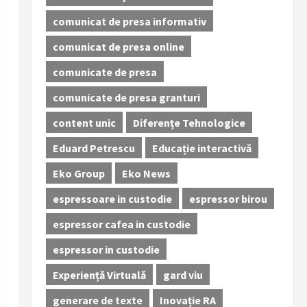
comunicat de presa informativ
comunicat de presa online
comunicate de presa
comunicate de presa granturi
content unic
Diferențe Tehnologice
Eduard Petrescu
Educație interactivă
Eko Group
Eko News
espressoare in custodie
espressor birou
espressor cafea in custodie
espressor in custodie
Experiență Virtuală
gard viu
generare de texte
Inovație RA