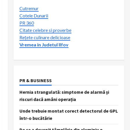
Cutremur
Cotele Dunarii
PR 360
Citate celebre si proverbe
Rețete culinare delicioase
Vremea in Judetul Ilfov
PR & BUSINESS
Hernia strangulată: simptome de alarmă și
riscuri dacă amâni operația
Unde trebuie montat corect detectorul de GPL
într-o bucătărie
De ce a devenit tâmplăria din aluminiu o