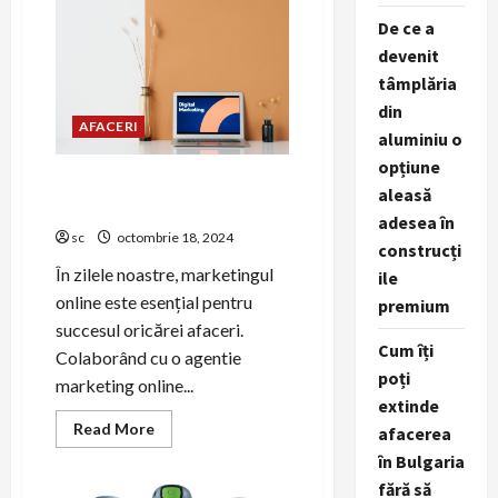
auzit
de
De ce a
outsourcing?
devenit
Află
cum
tâmplăria
poți
folosi
din
acest
AFACERI
concept
aluminiu o
modern
pentru
opțiune
afacerea
Beneficiile Marketingului
aleasă
ta
Digital cu Perspektive.ro
adesea în
sc
octombrie 18, 2024
construcți
În zilele noastre, marketingul
ile
online este esențial pentru
premium
succesul oricărei afaceri.
Cum îți
Colaborând cu o agentie
poți
marketing online...
extinde
Read
Read More
afacerea
more
about
în Bulgaria
Beneficiile
fără să
Marketingului