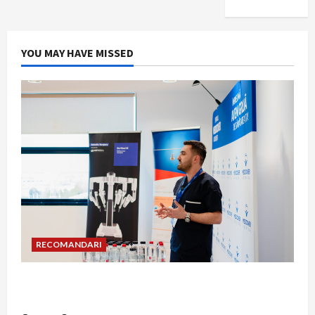
YOU MAY HAVE MISSED
RECOMANDARI
Hernia strangulată: simptome de alarmă și
riscuri dacă amâni operația