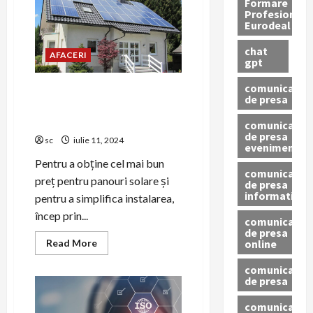
Cum
Formare
sa-
Profesionala
ti
Eurodeal
fidelizezi
clientii?
chat
Tehnici
AFACERI
testate,
gpt
aplicabile
cu
comunicat
usurinta
Cum să obții cel mai bun preț
de presa
pentru
pentru panouri solare și să le
oricare
tip
instalezi
comunicat
de
de presa
vanzare
sc
iulie 11, 2024
eveniment
Pentru a obține cel mai bun
comunicat
preț pentru panouri solare și
de presa
informativ
pentru a simplifica instalarea,
încep prin...
comunicat
de presa
Read
online
Read More
more
about
comunicate
Cum
de presa
să
obții
cel
comunicate
mai