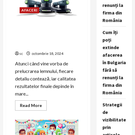
Digital
renunți la
cu
AFACERI
Perspektive.ro
firma din
România
Descoperă puterea
Cum îți
perfecțiunii cu Festool – Cea
mai bună alegere pentru
poți
șlefuirea lemnului
extinde
sc
octombrie 18, 2024
afacerea
în Bulgaria
Atunci când vine vorba de
fără să
prelucrarea lemnului, fiecare
renunți la
detaliu contează, iar calitatea
firma din
rezultatelor finale depinde în
România
mare...
Strategii
Read
Read More
more
de
about
Descoperă
vizibilitate
puterea
perfecțiunii
prin
cu
articole,
Festool