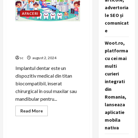
–
advertoria
Cea
mai
AFACERI
le SEO și
bună
alegere
comunicat
pentru
Implanturi dentare: Ghid
șlefuirea
e
lemnului
complet pentru campanii de
Woot.ro,
marketing stomatologic de
succes
platforma
cu cei mai
sc
august 2, 2024
multi
Implantul dentar este un
curieri
dispozitiv medical din titan
integrati
biocompatibil, inserat
din
chirurgical în osul maxilar sau
Romania,
mandibular pentru...
lanseaza
Read
Read More
aplicatie
more
about
mobila
Implanturi
nativa
dentare:
Ghid
complet