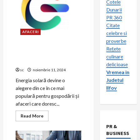
Cotele
Dunarii
PR 360
Citate
AFACERI
celebre si
proverbe
Cum să alegi invertorul
Rețete
potrivit pentru sistemul tău
culinare
fotovoltaic
delicioase
sc
noiembrie 11, 2024
Vremea in
Judetul
Energia solară devine o
Ilfov
alegere din ce în ce mai
populară pentru gospodării și
afaceri care doresc...
Read
Read More
more
about
PR &
Cum
BUSINESS
să
alegi