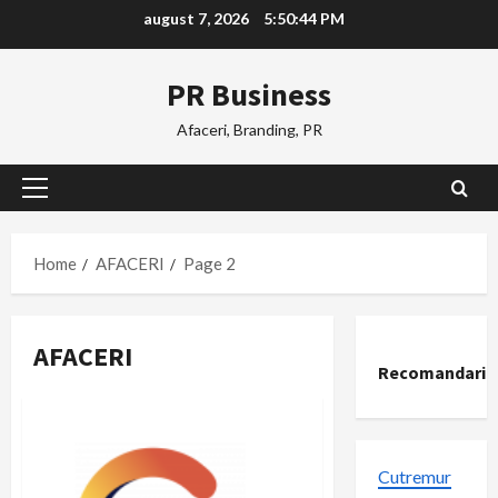
Skip
august 7, 2026
5:50:44 PM
to
content
PR Business
Afaceri, Branding, PR
Primary
Menu
Home
AFACERI
Page 2
AFACERI
Recomandari
Cutremur