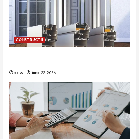
CONSTRUCTII
De ce a devenit tâmplăria din aluminiu o
opțiune aleasă adesea în construcțiile premium
press
iunie 22, 2026