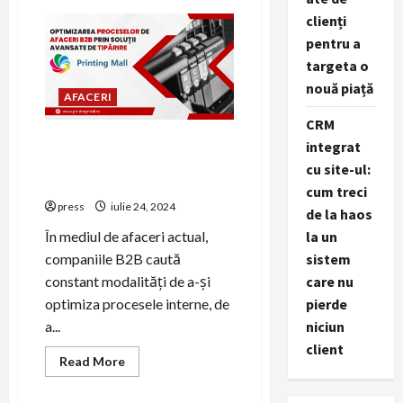
Explorarea
clienți
Parcului
Național
pentru a
Ceahlău
în
targeta o
Județul
Neamț
nouă piață
AFACERI
CRM
Optimizarea proceselor de
integrat
afaceri B2B prin soluții
cu site-ul:
avansate de tipărire
cum treci
press
iulie 24, 2024
de la haos
În mediul de afaceri actual,
la un
companiile B2B caută
sistem
constant modalități de a-și
care nu
optimiza procesele interne, de
pierde
a...
niciun
client
Read
Read More
more
about
Optimizarea