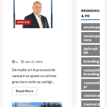
proceselor
de
afaceri
BRANDING
B2B
prin
& PR
soluții
avansate
AFACERI
de
anvelope
tipărire
FIDELIZAREA CLIENTULUI.
anvelope
vara
Cum sa-ti fidelizezi clientii?
Tehnici testate, aplicabile
Aplicații
cu usurinta pentru oricare
RA
tip de vanzare
branding
sc
iulie 15, 2024
De multe ori in procesul de
campanii
branding
vanzare se spune ca cel mai
greu lucru este sa castigi...
campanii
pr
Read
Read More
more
cauciucuri
about
FIDELIZAREA
Centrul de
CLIENTULUI.