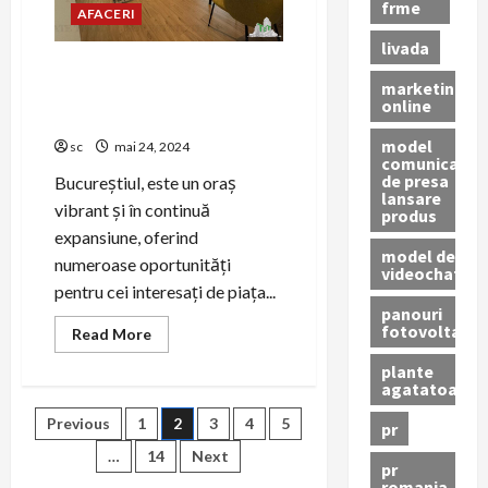
un
frme
AFACERI
acoperiș
din
livada
țiglă
ceramică?
Zonele Cele Mai Căutate
marketing
pentru Apartamente de
online
Vânzare în București
model
sc
mai 24, 2024
comunicat
de presa
Bucureștiul, este un oraș
lansare
vibrant și în continuă
produs
expansiune, oferind
model de
numeroase oportunități
videochat
pentru cei interesați de piața...
panouri
fotovoltaice
Read
Read More
more
about
plante
Zonele
agatatoare
Cele
Mai
Paginație
Previous
1
2
3
4
5
Căutate
pr
pentru
Apartamente
…
14
Next
articole
pr
de
romania
Vânzare