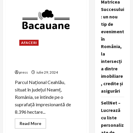
Matricea
pentru
campanii
Succesului
de
marketing
: un nou
stomatologic
de
tip de
succes
eveniment
în
AFACERI
România,
la
Explorarea Parcului Național
intersecți
Ceahlău în Județul Neamț
a dintre
press
iulie 29, 2024
imobiliare
Parcul Național Ceahlău,
, credite și
situat în județul Neamț,
asigurări
România, se întinde pe o
SellNet –
suprafață impresionantă de
Lucrează
8.396 hectare...
cu liste
Read
Read More
personaliz
more
about
ate de