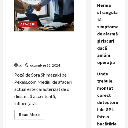
invertorul
Hernia
potrivit
pentru
strangula
sistemul
tău
tă:
fotovoltaic
AFACERI
simptome
de alarmă
Ai auzit de outsourcing? Află
și riscuri
cum poți folosi acest
dacă
concept modern pentru
amâni
afacerea ta
operația
sc
octombrie 23, 2024
Unde
Poză de Sora Shimazaki pe
trebuie
Pexels.com Mediul de afaceri
montat
actual este caracterizat de o
corect
dinamică accentuată,
detectoru
influențată...
l de GPL
Read
Read More
într-o
more
about
bucătărie
Ai